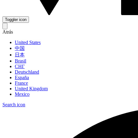
Toggler icon
Atrás
United States
中国
日本
Brasil
СНГ
Deutschland
España
France
United Kingdom
Mexico
Search icon