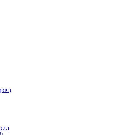
 (RIC)
O-CU)
U)