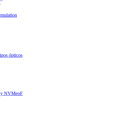
)
mulation
ipos ópticos
oE y NVMeoF