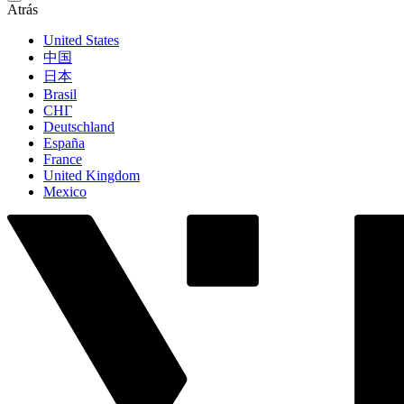
Atrás
United States
中国
日本
Brasil
СНГ
Deutschland
España
France
United Kingdom
Mexico