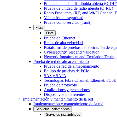
Prueba de unidad distribuida abierta (O-DU
Prueba de unidad de radio abierta (O-RU)
Radio Frequency (RF) and Wi-Fi Channel E
Validación de seguridad
Prueba como servicio (TaaS)
Fibra
Fibra
Prueba de Ethernet
Redes de alta velocidad
Plataforma de pruebas de fabricación de equ
Cybersecurity Test and Validation
Network Impairment and Emulation Testing
Prueba de red de almacenamiento
Prueba de red de almacenamiento
Equipo de pruebas de PCIe
SAS y SATA
Tecnologías Fibre Channel, Ethernet, FC
Prueba de protocolo
Analizadores y generadores
Dispositivos interferentes
Implementación y mantenimiento de la red
Implementación y mantenimiento de la red
Servicios inalámbricos
Servicios inalámbricos