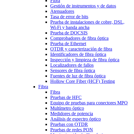
Fibra
Gestión de instrumentos y de datos
Atenuadores
Tasa de error de bits
Prueba de instalaciones de cobre, DSL,
Wi-Fi y banda ancha
Prueba de DOCSIS
Comprobadores de fibra óptica
Prueba de Ethernet
OTDR y caracterización de fibra
Identificadores de fibra óptica
Inspección y limpieza de fibra óptica
Localizadores de fallos
Sensores de fibra óptica
Fuentes de luz de fibra óptica
Hollow Core Fiber (HCF) Testing
Fibra
Fibra
Pruebas de HFC
Equipo de pruebas para conectores MPO
Multímetro óptico
Medidores de potencia
Análisis de espectro óptico
Pruebas con OTDR
Pruebas de redes PON