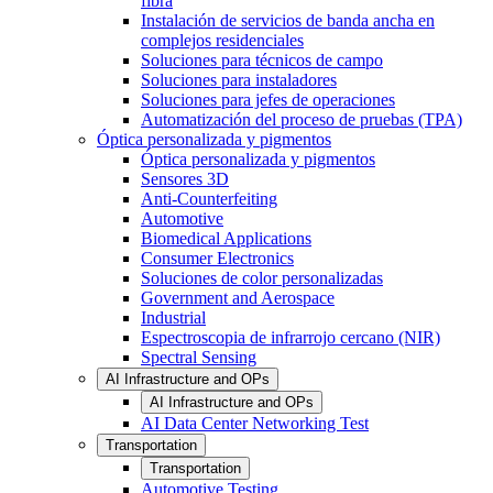
fibra
Instalación de servicios de banda ancha en
complejos residenciales
Soluciones para técnicos de campo
Soluciones para instaladores
Soluciones para jefes de operaciones
Automatización del proceso de pruebas (TPA)
Óptica personalizada y pigmentos
Óptica personalizada y pigmentos
Sensores 3D
Anti-Counterfeiting
Automotive
Biomedical Applications
Consumer Electronics
Soluciones de color personalizadas
Government and Aerospace
Industrial
Espectroscopia de infrarrojo cercano (NIR)
Spectral Sensing
AI Infrastructure and OPs
AI Infrastructure and OPs
AI Data Center Networking Test
Transportation
Transportation
Automotive Testing