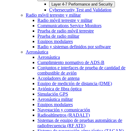
Layer 4-7 Performance and Security
Cybersecurity Test and Validation
Radio móvil terrestre y militar
Radio móvil terrestre y militar
Communications Service Monitors
Prueba de radio móvil terrestre
Prueba de radio militar
Equipos modulares
Radio y sistemas definidos por software
Aeronáutica
Aeronáutica
Cumplimiento normativo de ADS-B
Conjuntos e interfaces de prueba de cantidad de
combustible de avión
Acopladores de antena
Equipo de medición de distancia (DME)
Aviónica de fibra óptica
Simulación GPS
Aeronáutica militar
Equipos modulares
Navegación y comunicación
Radioaltímetros (RADALT)
Sistemas de equipo de pruebas automáticas de
radiofrecuencia (RF ATE)
Sistema de navegación aérea táctica (TACAN)