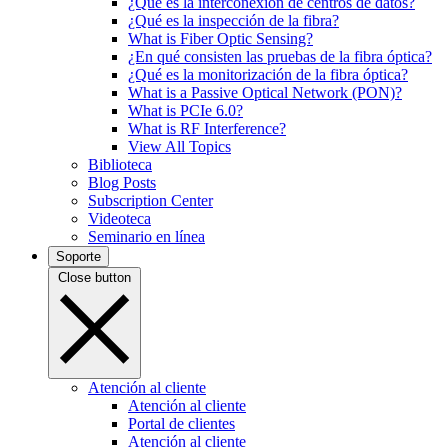
¿Qué es la interconexión de centros de datos?
¿Qué es la inspección de la fibra?
What is Fiber Optic Sensing?
¿En qué consisten las pruebas de la fibra óptica?
¿Qué es la monitorización de la fibra óptica?
What is a Passive Optical Network (PON)?
What is PCIe 6.0?
What is RF Interference?
View All Topics
Biblioteca
Blog Posts
Subscription Center
Videoteca
Seminario en línea
Soporte
Close button
Atención al cliente
Atención al cliente
Portal de clientes
Atención al cliente