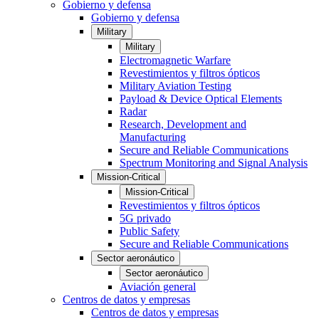
Gobierno y defensa
Gobierno y defensa
Military
Military
Electromagnetic Warfare
Revestimientos y filtros ópticos
Military Aviation Testing
Payload & Device Optical Elements
Radar
Research, Development and
Manufacturing
Secure and Reliable Communications
Spectrum Monitoring and Signal Analysis
Mission-Critical
Mission-Critical
Revestimientos y filtros ópticos
5G privado
Public Safety
Secure and Reliable Communications
Sector aeronáutico
Sector aeronáutico
Aviación general
Centros de datos y empresas
Centros de datos y empresas