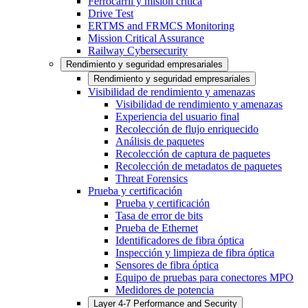
Ferrocarril y misión crítica
Drive Test
ERTMS and FRMCS Monitoring
Mission Critical Assurance
Railway Cybersecurity
Rendimiento y seguridad empresariales
Rendimiento y seguridad empresariales
Visibilidad de rendimiento y amenazas
Visibilidad de rendimiento y amenazas
Experiencia del usuario final
Recolección de flujo enriquecido
Análisis de paquetes
Recolección de captura de paquetes
Recolección de metadatos de paquetes
Threat Forensics
Prueba y certificación
Prueba y certificación
Tasa de error de bits
Prueba de Ethernet
Identificadores de fibra óptica
Inspección y limpieza de fibra óptica
Sensores de fibra óptica
Equipo de pruebas para conectores MPO
Medidores de potencia
Layer 4-7 Performance and Security