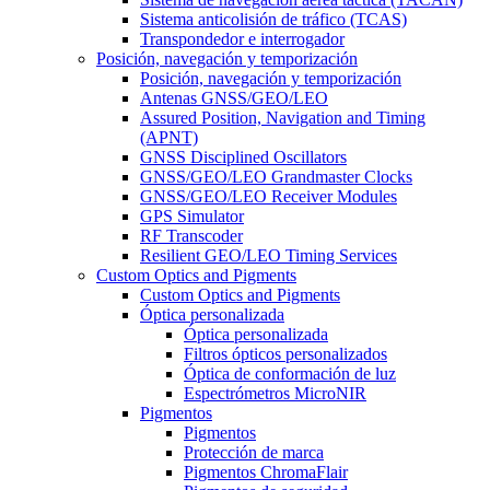
Sistema anticolisión de tráfico (TCAS)
Transpondedor e interrogador
Posición, navegación y temporización
Posición, navegación y temporización
Antenas GNSS/GEO/LEO
Assured Position, Navigation and Timing
(APNT)
GNSS Disciplined Oscillators
GNSS/GEO/LEO Grandmaster Clocks
GNSS/GEO/LEO Receiver Modules
GPS Simulator
RF Transcoder
Resilient GEO/LEO Timing Services
Custom Optics and Pigments
Custom Optics and Pigments
Óptica personalizada
Óptica personalizada
Filtros ópticos personalizados
Óptica de conformación de luz
Espectrómetros MicroNIR
Pigmentos
Pigmentos
Protección de marca
Pigmentos ChromaFlair