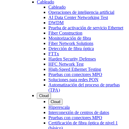
Cableado
Cableado
Operaciones de inteligencia artificial
AI Data Center Networking Test
DWDM
Prueba de activación de servicio Ethernet
Fiber Construction
Monitorización de fibra
Fiber Network Solutions
Detección de fibra óptica
FTTx
Harden Security Defenses
HFC Network Test
High-Speed Ethernet Testing
Pruebas con conectores MPO
Soluciones para redes PON
Automatización del proceso de pruebas
(TPA)
Cloud
Cloud
Hiperescala
Interconexión de centros de datos
Pruebas con conectores MPO
Certificación de fibra óptica de nivel 1
(básico)