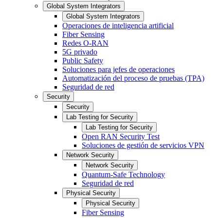
Global System Integrators
Global System Integrators
Operaciones de inteligencia artificial
Fiber Sensing
Redes O-RAN
5G privado
Public Safety
Soluciones para jefes de operaciones
Automatización del proceso de pruebas (TPA)
Seguridad de red
Security
Security
Lab Testing for Security
Lab Testing for Security
Open RAN Security Test
Soluciones de gestión de servicios VPN
Network Security
Network Security
Quantum-Safe Technology
Seguridad de red
Physical Security
Physical Security
Fiber Sensing