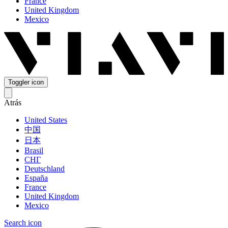
France
United Kingdom
Mexico
Toggler icon
Atrás
United States
中国
日本
Brasil
СНГ
Deutschland
España
France
United Kingdom
Mexico
Search icon