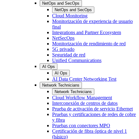
NetOps and SecOps
NetOps and SecOps
Cloud Monitoring
Monitorización de experiencia de usuario
final
Integrations and Partner Ecosystem
NetSecOps
Monitorización de rendimiento de red
5G privado
Seguridad de red
Unified Communications
AI Ops
AI Ops
AI Data Center Networking Test
Network Technicians
Network Technicians
Cloud Workflow Management
Interconexión de centros de datos
Prueba de activación de servicio Ethernet
Pruebas y certificaciones de redes de cobre
y fibra
Pruebas con conectores MPO
Certificación de fibra óptica de nivel 1
(básico)