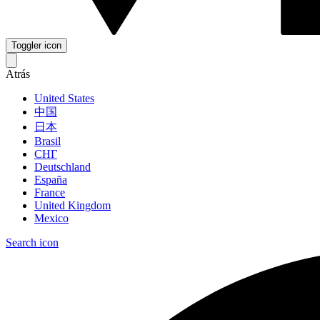
Toggler icon
Atrás
United States
中国
日本
Brasil
СНГ
Deutschland
España
France
United Kingdom
Mexico
Search icon