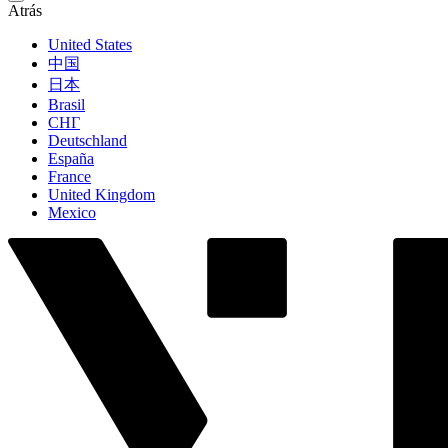
Atrás
United States
中国
日本
Brasil
СНГ
Deutschland
España
France
United Kingdom
Mexico