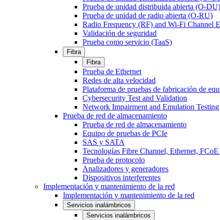
Prueba de unidad distribuida abierta (O-DU
Prueba de unidad de radio abierta (O-RU)
Radio Frequency (RF) and Wi-Fi Channel E
Validación de seguridad
Prueba como servicio (TaaS)
Fibra
Fibra
Prueba de Ethernet
Redes de alta velocidad
Plataforma de pruebas de fabricación de equ
Cybersecurity Test and Validation
Network Impairment and Emulation Testing
Prueba de red de almacenamiento
Prueba de red de almacenamiento
Equipo de pruebas de PCIe
SAS y SATA
Tecnologías Fibre Channel, Ethernet, FC
Prueba de protocolo
Analizadores y generadores
Dispositivos interferentes
Implementación y mantenimiento de la red
Implementación y mantenimiento de la red
Servicios inalámbricos
Servicios inalámbricos