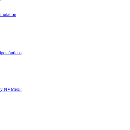
)
mulation
ipos ópticos
oE y NVMeoF