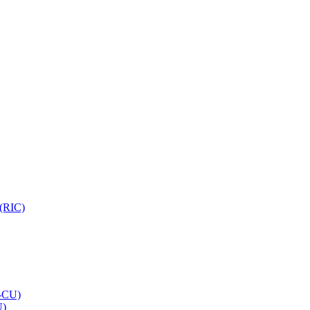
 (RIC)
O-CU)
U)