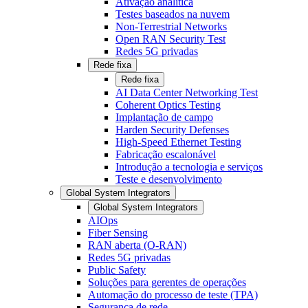
Ativação analítica
Testes baseados na nuvem
Non-Terrestrial Networks
Open RAN Security Test
Redes 5G privadas
Rede fixa
Rede fixa
AI Data Center Networking Test
Coherent Optics Testing
Implantação de campo
Harden Security Defenses
High-Speed Ethernet Testing
Fabricação escalonável
Introdução a tecnologia e serviços
Teste e desenvolvimento
Global System Integrators
Global System Integrators
AIOps
Fiber Sensing
RAN aberta (O-RAN)
Redes 5G privadas
Public Safety
Soluções para gerentes de operações
Automação do processo de teste (TPA)
Segurança de rede