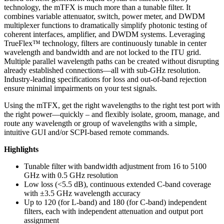
technology, the mTFX is much more than a tunable filter. It
combines variable attenuator, switch, power meter, and DWDM
multiplexer functions to dramatically simplify photonic testing of
coherent interfaces, amplifier, and DWDM systems. Leveraging
TrueFlex™ technology, filters are continuously tunable in center
wavelength and bandwidth and are not locked to the ITU grid.
Multiple parallel wavelength paths can be created without disrupting
already established connections—all with sub-GHz resolution.
Industry-leading specifications for loss and out-of-band rejection
ensure minimal impairments on your test signals.
Using the mTFX, get the right wavelengths to the right test port with
the right power—quickly – and flexibly isolate, groom, manage, and
route any wavelength or group of wavelengths with a simple,
intuitive GUI and/or SCPI-based remote commands.
Highlights
Tunable filter with bandwidth adjustment from 16 to 5100
GHz with 0.5 GHz resolution
Low loss (<5.5 dB), continuous extended C-band coverage
with ±3.5 GHz wavelength accuracy
Up to 120 (for L-band) and 180 (for C-band) independent
filters, each with independent attenuation and output port
assignment