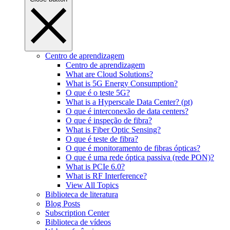
Centro de aprendizagem
Centro de aprendizagem
What are Cloud Solutions?
What is 5G Energy Consumption?
O que é o teste 5G?
What is a Hyperscale Data Center? (pt)
O que é interconexão de data centers?
O que é inspeção de fibra?
What is Fiber Optic Sensing?
O que é teste de fibra?
O que é monitoramento de fibras ópticas?
O que é uma rede óptica passiva (rede PON)?
What is PCIe 6.0?
What is RF Interference?
View All Topics
Biblioteca de literatura
Blog Posts
Subscription Center
Biblioteca de vídeos