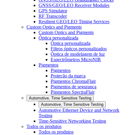
GNSS/GEO/LEO Receiver Modules
GPS Simulator
RF Transcoder
Resilient GEO/LEO Timing Services
Custom Optics and Pigments
Custom Optics and Pigments
Óptica personalizada
Óptica personalizada
Filtros ópticos personalizados
Óptica de modelagem de luz
Espectrômetros MicroNIR
Pigmentos
Pigmentos
Proteção da marca
Pigmentos ChromaFlair
Pigmentos de segurança
Pigmentos SpectraFlair
Automotive, Time Sensitive Testing
Automotive, Time Sensitive Testing
Automotive Ethernet Device and Network
Testing
Time-Sensitive Networking Testing
Todos os produtos
Todos os produtos