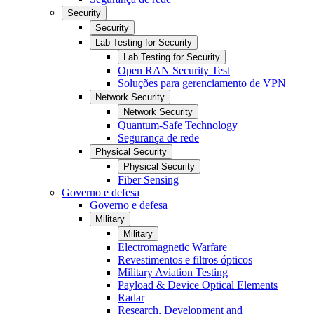
Security
Security
Lab Testing for Security
Lab Testing for Security
Open RAN Security Test
Soluções para gerenciamento de VPN
Network Security
Network Security
Quantum-Safe Technology
Segurança de rede
Physical Security
Physical Security
Fiber Sensing
Governo e defesa
Governo e defesa
Military
Military
Electromagnetic Warfare
Revestimentos e filtros ópticos
Military Aviation Testing
Payload & Device Optical Elements
Radar
Research, Development and