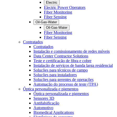
Electric
Electric Power Operators
Fiber Monitoring
Fiber Sensing
Oil-Gas-Water
Oil-Gas-Water
Fiber Monitoring
Fiber Sensing
Contratados
Contratados
Instalação e comissionamento de redes móveis
Data Center Contractor Solutions
Teste e certificação de fibra e cobre
Instalação de serviços de banda larga residencial
Soluções para técnicos de campo
Soluções para instaladores
Soluções para gerentes de operações
Automação do processo de teste (TPA)
Óptica personalizada e pigmentos
Óptica personalizada e pigmentos
Sensores 3D
Antifalsificação
Automotivo
Biomedical Applications