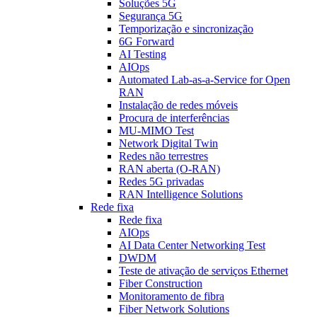
Soluções 5G
Segurança 5G
Temporização e sincronização
6G Forward
AI Testing
AIOps
Automated Lab-as-a-Service for Open
RAN
Instalação de redes móveis
Procura de interferências
MU-MIMO Test
Network Digital Twin
Redes não terrestres
RAN aberta (O-RAN)
Redes 5G privadas
RAN Intelligence Solutions
Rede fixa
Rede fixa
AIOps
AI Data Center Networking Test
DWDM
Teste de ativação de serviços Ethernet
Fiber Construction
Monitoramento de fibra
Fiber Network Solutions