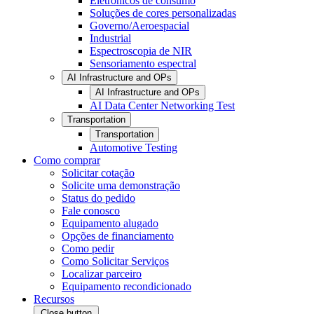
Eletrônicos de consumo
Soluções de cores personalizadas
Governo/Aeroespacial
Industrial
Espectroscopia de NIR
Sensoriamento espectral
AI Infrastructure and OPs
AI Infrastructure and OPs
AI Data Center Networking Test
Transportation
Transportation
Automotive Testing
Como comprar
Solicitar cotação
Solicite uma demonstração
Status do pedido
Fale conosco
Equipamento alugado
Opções de financiamento
Como pedir
Como Solicitar Serviços
Localizar parceiro
Equipamento recondicionado
Recursos
Close button