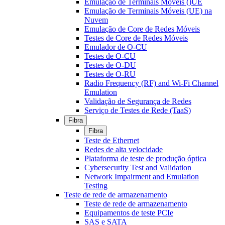
Emulação de Terminais Móveis ()UE
Emulação de Terminais Móveis (UE) na
Nuvem
Emulação de Core de Redes Móveis
Testes de Core de Redes Móveis
Emulador de O-CU
Testes de O-CU
Testes de O-DU
Testes de O-RU
Radio Frequency (RF) and Wi-Fi Channel
Emulation
Validação de Segurança de Redes
Serviço de Testes de Rede (TaaS)
Fibra
Fibra
Teste de Ethernet
Redes de alta velocidade
Plataforma de teste de produção óptica
Cybersecurity Test and Validation
Network Impairment and Emulation
Testing
Teste de rede de armazenamento
Teste de rede de armazenamento
Equipamentos de teste PCIe
SAS e SATA