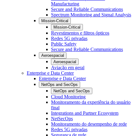
Manufacturing
Secure and Reliable Communications
Spectrum Monitoring and Signal Analysis
Mission-Critical
Mission-Critical
Revestimentos e filtros ópticos
Redes 5G privadas
Public Safety
Secure and Reliable Communications
Aeroespacial
Aeroespacial
Aviação em geral
Enterprise e Data Center
Enterprise e Data Center
NetOps and SecOps
NetOps and SecOps
Cloud Monitoring
Monitoramento da experiência do usuário
final
Integrations and Partner Ecosystem
NetSecOps
Monitoramento do desempenho de rede
Redes 5G privadas
Segurança de rede