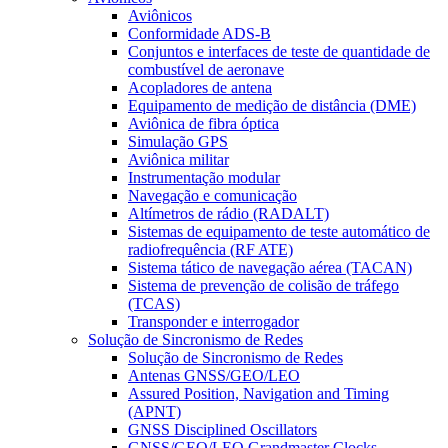
Aviônicos
Conformidade ADS-B
Conjuntos e interfaces de teste de quantidade de
combustível de aeronave
Acopladores de antena
Equipamento de medição de distância (DME)
Aviônica de fibra óptica
Simulação GPS
Aviônica militar
Instrumentação modular
Navegação e comunicação
Altímetros de rádio (RADALT)
Sistemas de equipamento de teste automático de
radiofrequência (RF ATE)
Sistema tático de navegação aérea (TACAN)
Sistema de prevenção de colisão de tráfego
(TCAS)
Transponder e interrogador
Solução de Sincronismo de Redes
Solução de Sincronismo de Redes
Antenas GNSS/GEO/LEO
Assured Position, Navigation and Timing
(APNT)
GNSS Disciplined Oscillators
GNSS/GEO/LEO Grandmaster Clocks