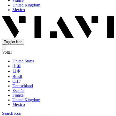
France
United Kingdom
Mexico
Toggler icon
Voltar
United States
中国
日本
Brasil
СНГ
Deutschland
España
France
United Kingdom
Mexico
Search icon