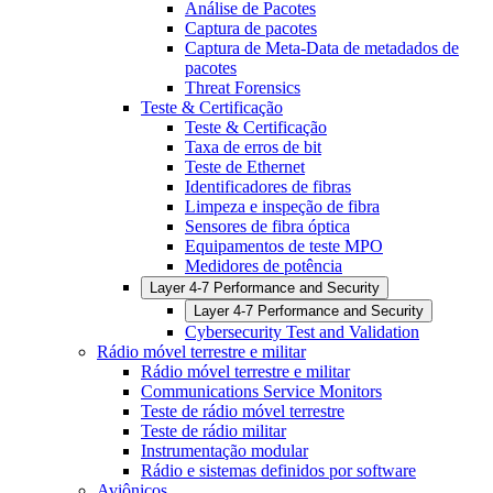
Análise de Pacotes
Captura de pacotes
Captura de Meta-Data de metadados de
pacotes
Threat Forensics
Teste & Certificação
Teste & Certificação
Taxa de erros de bit
Teste de Ethernet
Identificadores de fibras
Limpeza e inspeção de fibra
Sensores de fibra óptica
Equipamentos de teste MPO
Medidores de potência
Layer 4-7 Performance and Security
Layer 4-7 Performance and Security
Cybersecurity Test and Validation
Rádio móvel terrestre e militar
Rádio móvel terrestre e militar
Communications Service Monitors
Teste de rádio móvel terrestre
Teste de rádio militar
Instrumentação modular
Rádio e sistemas definidos por software
Aviônicos