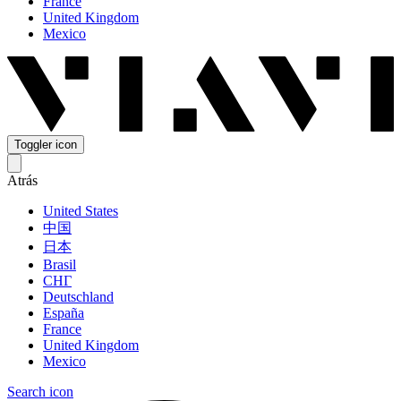
France
United Kingdom
Mexico
Toggler icon
Atrás
United States
中国
日本
Brasil
СНГ
Deutschland
España
France
United Kingdom
Mexico
Search icon