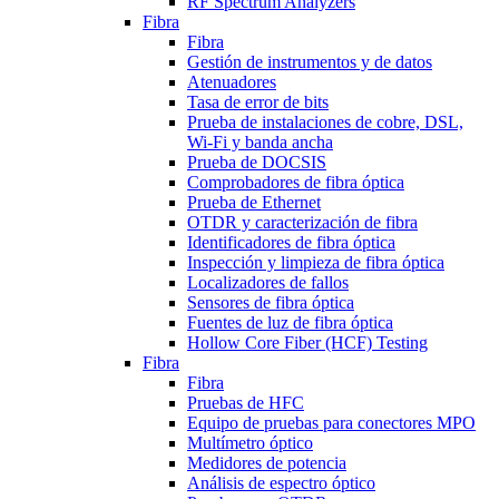
RF Spectrum Analyzers
Fibra
Fibra
Gestión de instrumentos y de datos
Atenuadores
Tasa de error de bits
Prueba de instalaciones de cobre, DSL,
Wi-Fi y banda ancha
Prueba de DOCSIS
Comprobadores de fibra óptica
Prueba de Ethernet
OTDR y caracterización de fibra
Identificadores de fibra óptica
Inspección y limpieza de fibra óptica
Localizadores de fallos
Sensores de fibra óptica
Fuentes de luz de fibra óptica
Hollow Core Fiber (HCF) Testing
Fibra
Fibra
Pruebas de HFC
Equipo de pruebas para conectores MPO
Multímetro óptico
Medidores de potencia
Análisis de espectro óptico