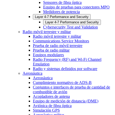
Sensores de fibra óptica
Equipo de pruebas para conectores MPO
Medidores de potencia
Layer 4-7 Performance and Security
Layer 4-7 Performance and Security
Cybersecurity Test and Validation
Radio móvil terrestre y militar
Radio móvil terrestre y militar
Communications Service Monitors
Prueba de radio móvil terrestre
Prueba de radio militar
Equipos modulares
Radio Frequency (RF) and Wi-Fi Channel
Emulation
Radio y sistemas definidos por software
Aeronáutica
Aeronáutica
Cumplimiento normativo de ADS-B
Conjuntos e interfaces de prueba de cantidad de
combustible de avión
Acopladores de antena
Equipo de medición de distancia (DME)
Aviónica de fibra óptica
Simulación GPS
Aeronáutica militar