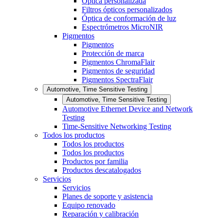
Óptica personalizada
Filtros ópticos personalizados
Óptica de conformación de luz
Espectrómetros MicroNIR
Pigmentos
Pigmentos
Protección de marca
Pigmentos ChromaFlair
Pigmentos de seguridad
Pigmentos SpectraFlair
Automotive, Time Sensitive Testing
Automotive, Time Sensitive Testing
Automotive Ethernet Device and Network
Testing
Time-Sensitive Networking Testing
Todos los productos
Todos los productos
Todos los productos
Productos por familia
Productos descatalogados
Servicios
Servicios
Planes de soporte y asistencia
Equipo renovado
Reparación y calibración