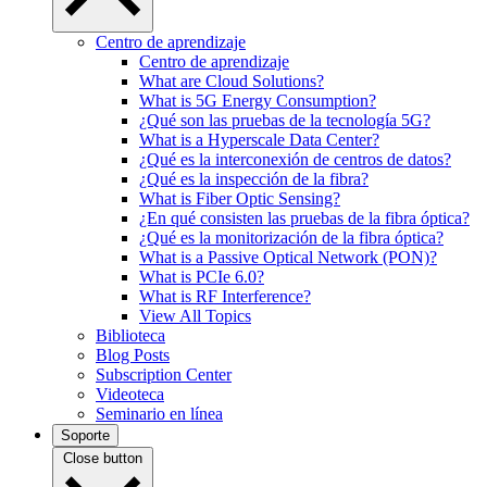
Centro de aprendizaje
Centro de aprendizaje
What are Cloud Solutions?
What is 5G Energy Consumption?
¿Qué son las pruebas de la tecnología 5G?
What is a Hyperscale Data Center?
¿Qué es la interconexión de centros de datos?
¿Qué es la inspección de la fibra?
What is Fiber Optic Sensing?
¿En qué consisten las pruebas de la fibra óptica?
¿Qué es la monitorización de la fibra óptica?
What is a Passive Optical Network (PON)?
What is PCIe 6.0?
What is RF Interference?
View All Topics
Biblioteca
Blog Posts
Subscription Center
Videoteca
Seminario en línea
Soporte
Close button