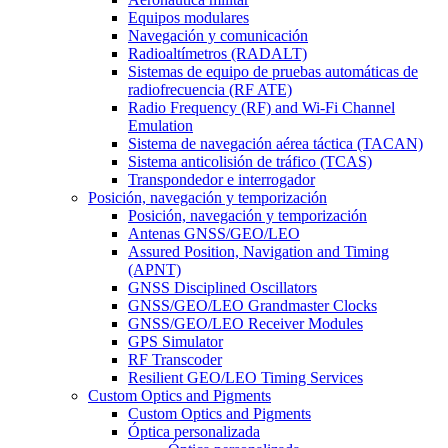
Equipos modulares
Navegación y comunicación
Radioaltímetros (RADALT)
Sistemas de equipo de pruebas automáticas de
radiofrecuencia (RF ATE)
Radio Frequency (RF) and Wi-Fi Channel
Emulation
Sistema de navegación aérea táctica (TACAN)
Sistema anticolisión de tráfico (TCAS)
Transpondedor e interrogador
Posición, navegación y temporización
Posición, navegación y temporización
Antenas GNSS/GEO/LEO
Assured Position, Navigation and Timing
(APNT)
GNSS Disciplined Oscillators
GNSS/GEO/LEO Grandmaster Clocks
GNSS/GEO/LEO Receiver Modules
GPS Simulator
RF Transcoder
Resilient GEO/LEO Timing Services
Custom Optics and Pigments
Custom Optics and Pigments
Óptica personalizada