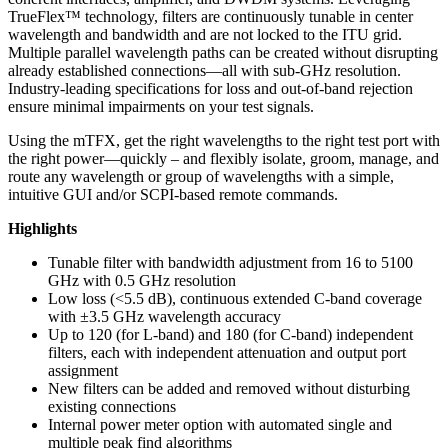
TrueFlex™ technology, filters are continuously tunable in center
wavelength and bandwidth and are not locked to the ITU grid.
Multiple parallel wavelength paths can be created without disrupting
already established connections—all with sub-GHz resolution.
Industry-leading specifications for loss and out-of-band rejection
ensure minimal impairments on your test signals.
Using the mTFX, get the right wavelengths to the right test port with
the right power—quickly – and flexibly isolate, groom, manage, and
route any wavelength or group of wavelengths with a simple,
intuitive GUI and/or SCPI-based remote commands.
Highlights
Tunable filter with bandwidth adjustment from 16 to 5100
GHz with 0.5 GHz resolution
Low loss (<5.5 dB), continuous extended C-band coverage
with ±3.5 GHz wavelength accuracy
Up to 120 (for L-band) and 180 (for C-band) independent
filters, each with independent attenuation and output port
assignment
New filters can be added and removed without disturbing
existing connections
Internal power meter option with automated single and
multiple peak find algorithms