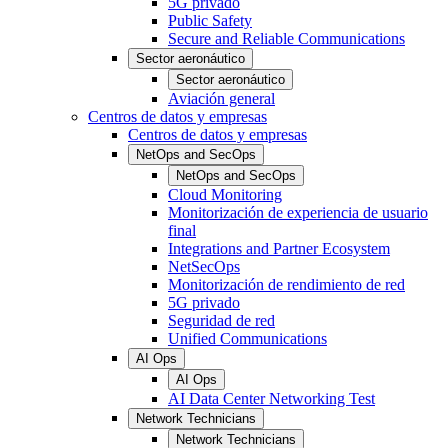
5G privado
Public Safety
Secure and Reliable Communications
Sector aeronáutico
Sector aeronáutico
Aviación general
Centros de datos y empresas
Centros de datos y empresas
NetOps and SecOps
NetOps and SecOps
Cloud Monitoring
Monitorización de experiencia de usuario
final
Integrations and Partner Ecosystem
NetSecOps
Monitorización de rendimiento de red
5G privado
Seguridad de red
Unified Communications
AI Ops
AI Ops
AI Data Center Networking Test
Network Technicians
Network Technicians