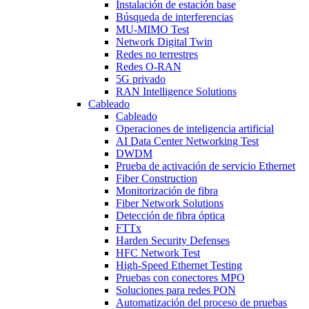
Instalación de estación base
Búsqueda de interferencias
MU-MIMO Test
Network Digital Twin
Redes no terrestres
Redes O-RAN
5G privado
RAN Intelligence Solutions
Cableado
Cableado
Operaciones de inteligencia artificial
AI Data Center Networking Test
DWDM
Prueba de activación de servicio Ethernet
Fiber Construction
Monitorización de fibra
Fiber Network Solutions
Detección de fibra óptica
FTTx
Harden Security Defenses
HFC Network Test
High-Speed Ethernet Testing
Pruebas con conectores MPO
Soluciones para redes PON
Automatización del proceso de pruebas