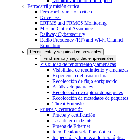
Monitorización de fibra óptica
Ferrocarril y misión crítica
Ferrocarril y misión crítica
Drive Test
ERTMS and FRMCS Monitoring
Mission Critical Assurance
Railway Cybersecurity
Radio Frequency (RF) and Wi-Fi Channel
Emulation
Rendimiento y seguridad empresariales
Rendimiento y seguridad empresariales
Visibilidad de rendimiento y amenazas
Visibilidad de rendimiento y amenazas
Experiencia del usuario final
Recolección de flujo enriquecido
Análisis de paquetes
Recolección de captura de paquetes
Recolección de metadatos de paquetes
Threat Forensics
Prueba y certificación
Prueba y certificación
Tasa de error de bits
Prueba de Ethernet
Identificadores de fibra óptica
Inspección y limpieza de fibra óptica