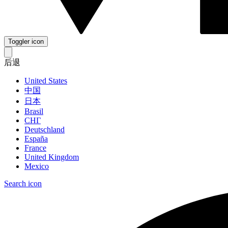
Toggler icon
后退
United States
中国
日本
Brasil
СНГ
Deutschland
España
France
United Kingdom
Mexico
Search icon