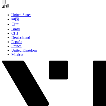
后退
United States
中国
日本
Brasil
СНГ
Deutschland
España
France
United Kingdom
Mexico