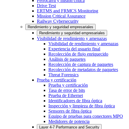
Ferrocarril y misión crítica
Drive Test
ERTMS and FRMCS Monitoring
Mission Critical Assurance
Railway Cybersecurity
Rendimiento y seguridad empresariales
Rendimiento y seguridad empresariales
Visibilidad de rendimiento y amenazas
Visibilidad de rendimiento y amenazas
Experiencia del usuario final
Recolección de flujo enriquecido
Análisis de paquetes
Recolección de captura de paquetes
Recolección de metadatos de paquetes
Threat Forensics
Prueba y certificación
Prueba y certificación
Tasa de error de bits
Prueba de Ethernet
Identificadores de fibra óptica
Inspección y limpieza de fibra óptica
Sensores de fibra óptica
Equipo de pruebas para conectores MPO
Medidores de potencia
Layer 4-7 Performance and Security