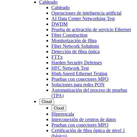
Cableado
Cableado
Operaciones de inteligencia artificial
AI Data Center Networking Test
DWDM
Prueba de activación de servicio Ethernet
Fiber Construction
Monitorización de fibra
Fiber Network Solutions
Detección de fibra óptica
FTTx
Harden Security Defenses
HFC Network Test
High-Speed Ethernet Testing
Pruebas con conectores MPO
Soluciones para redes PON
Automatización del proceso de pruebas
(TPA)
Cloud
Cloud
Hiperescala
Interconexión de centros de datos
Pruebas con conectores MPO
Certificación de fibra óptica de nivel 1
(básico)