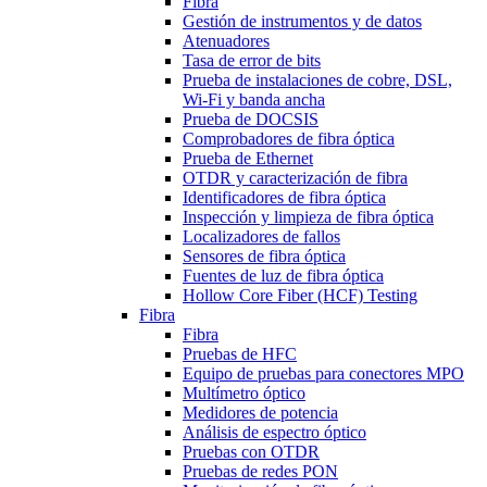
Fibra
Gestión de instrumentos y de datos
Atenuadores
Tasa de error de bits
Prueba de instalaciones de cobre, DSL,
Wi-Fi y banda ancha
Prueba de DOCSIS
Comprobadores de fibra óptica
Prueba de Ethernet
OTDR y caracterización de fibra
Identificadores de fibra óptica
Inspección y limpieza de fibra óptica
Localizadores de fallos
Sensores de fibra óptica
Fuentes de luz de fibra óptica
Hollow Core Fiber (HCF) Testing
Fibra
Fibra
Pruebas de HFC
Equipo de pruebas para conectores MPO
Multímetro óptico
Medidores de potencia
Análisis de espectro óptico
Pruebas con OTDR
Pruebas de redes PON