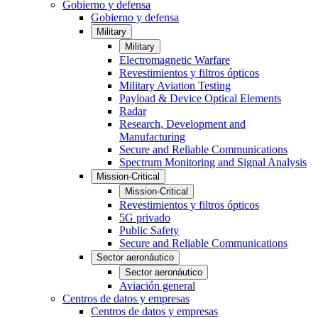
Gobierno y defensa
Gobierno y defensa
Military
Military
Electromagnetic Warfare
Revestimientos y filtros ópticos
Military Aviation Testing
Payload & Device Optical Elements
Radar
Research, Development and
Manufacturing
Secure and Reliable Communications
Spectrum Monitoring and Signal Analysis
Mission-Critical
Mission-Critical
Revestimientos y filtros ópticos
5G privado
Public Safety
Secure and Reliable Communications
Sector aeronáutico
Sector aeronáutico
Aviación general
Centros de datos y empresas
Centros de datos y empresas