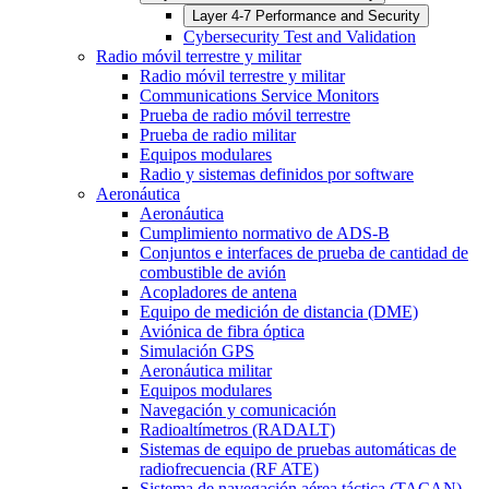
Layer 4-7 Performance and Security
Cybersecurity Test and Validation
Radio móvil terrestre y militar
Radio móvil terrestre y militar
Communications Service Monitors
Prueba de radio móvil terrestre
Prueba de radio militar
Equipos modulares
Radio y sistemas definidos por software
Aeronáutica
Aeronáutica
Cumplimiento normativo de ADS-B
Conjuntos e interfaces de prueba de cantidad de
combustible de avión
Acopladores de antena
Equipo de medición de distancia (DME)
Aviónica de fibra óptica
Simulación GPS
Aeronáutica militar
Equipos modulares
Navegación y comunicación
Radioaltímetros (RADALT)
Sistemas de equipo de pruebas automáticas de
radiofrecuencia (RF ATE)
Sistema de navegación aérea táctica (TACAN)