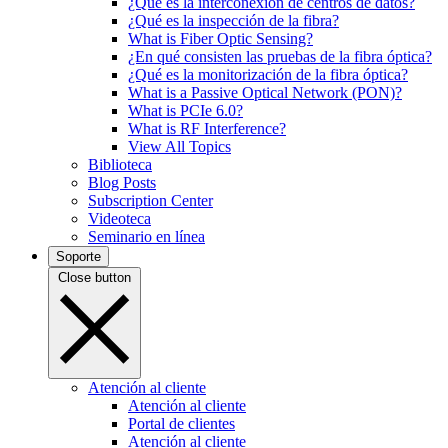
¿Qué es la interconexión de centros de datos?
¿Qué es la inspección de la fibra?
What is Fiber Optic Sensing?
¿En qué consisten las pruebas de la fibra óptica?
¿Qué es la monitorización de la fibra óptica?
What is a Passive Optical Network (PON)?
What is PCIe 6.0?
What is RF Interference?
View All Topics
Biblioteca
Blog Posts
Subscription Center
Videoteca
Seminario en línea
Soporte
Close button
Atención al cliente
Atención al cliente
Portal de clientes
Atención al cliente