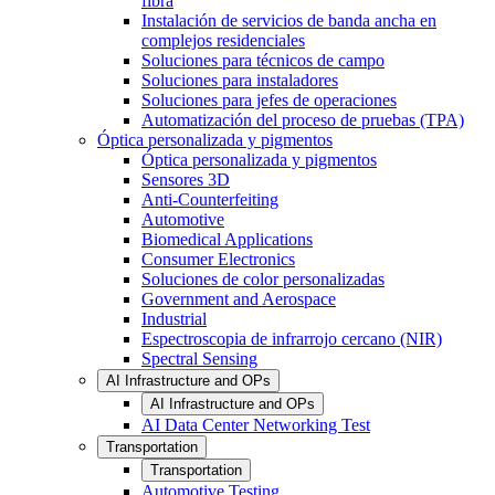
fibra
Instalación de servicios de banda ancha en
complejos residenciales
Soluciones para técnicos de campo
Soluciones para instaladores
Soluciones para jefes de operaciones
Automatización del proceso de pruebas (TPA)
Óptica personalizada y pigmentos
Óptica personalizada y pigmentos
Sensores 3D
Anti-Counterfeiting
Automotive
Biomedical Applications
Consumer Electronics
Soluciones de color personalizadas
Government and Aerospace
Industrial
Espectroscopia de infrarrojo cercano (NIR)
Spectral Sensing
AI Infrastructure and OPs
AI Infrastructure and OPs
AI Data Center Networking Test
Transportation
Transportation
Automotive Testing