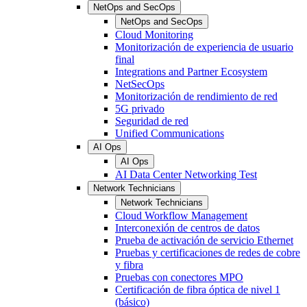
NetOps and SecOps
NetOps and SecOps
Cloud Monitoring
Monitorización de experiencia de usuario
final
Integrations and Partner Ecosystem
NetSecOps
Monitorización de rendimiento de red
5G privado
Seguridad de red
Unified Communications
AI Ops
AI Ops
AI Data Center Networking Test
Network Technicians
Network Technicians
Cloud Workflow Management
Interconexión de centros de datos
Prueba de activación de servicio Ethernet
Pruebas y certificaciones de redes de cobre
y fibra
Pruebas con conectores MPO
Certificación de fibra óptica de nivel 1
(básico)