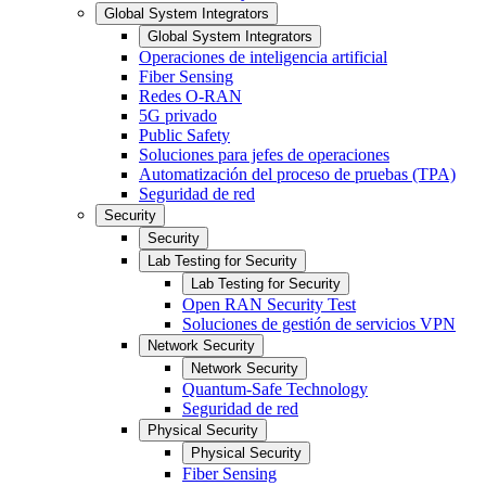
Global System Integrators
Global System Integrators
Operaciones de inteligencia artificial
Fiber Sensing
Redes O-RAN
5G privado
Public Safety
Soluciones para jefes de operaciones
Automatización del proceso de pruebas (TPA)
Seguridad de red
Security
Security
Lab Testing for Security
Lab Testing for Security
Open RAN Security Test
Soluciones de gestión de servicios VPN
Network Security
Network Security
Quantum-Safe Technology
Seguridad de red
Physical Security
Physical Security
Fiber Sensing