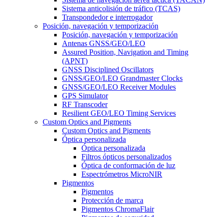
Sistema anticolisión de tráfico (TCAS)
Transpondedor e interrogador
Posición, navegación y temporización
Posición, navegación y temporización
Antenas GNSS/GEO/LEO
Assured Position, Navigation and Timing
(APNT)
GNSS Disciplined Oscillators
GNSS/GEO/LEO Grandmaster Clocks
GNSS/GEO/LEO Receiver Modules
GPS Simulator
RF Transcoder
Resilient GEO/LEO Timing Services
Custom Optics and Pigments
Custom Optics and Pigments
Óptica personalizada
Óptica personalizada
Filtros ópticos personalizados
Óptica de conformación de luz
Espectrómetros MicroNIR
Pigmentos
Pigmentos
Protección de marca
Pigmentos ChromaFlair