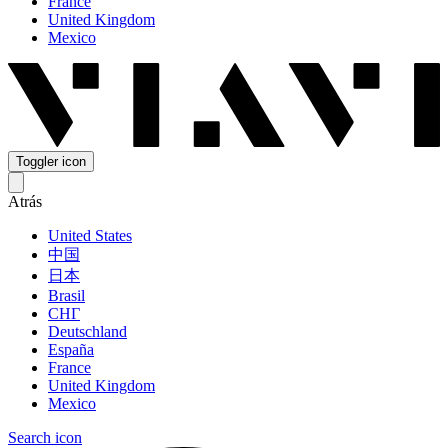
France
United Kingdom
Mexico
Toggler icon
Atrás
United States
中国
日本
Brasil
СНГ
Deutschland
España
France
United Kingdom
Mexico
Search icon