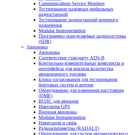
Communications Service Monitors
Тестирование наземных мобильных
радиостанций
Тестирование радиостанций военного
назначения
Modular Instrumentation
Программно определяемые радиосистемы
(SDR)
Авионика
Авионика
Соответствие стандарту ADS-B
Контрольно-измерительные комплекты и
интерфейсы для анализа количества
авиационного топлива
Блоки согласования для тестирования
бортовых систем и антенн
Оборудование для измерения расстояния
(DME)
ВОЛС для авиации
Имитация GPS
Военная авионика
Modular Instrumentation
Навигация и связь
Радиоальтиметры (RADALT)
Оборудование для систем автоматического