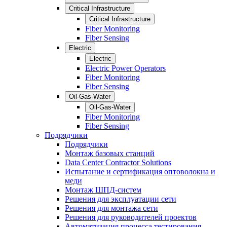
Critical Infrastructure
Critical Infrastructure
Fiber Monitoring
Fiber Sensing
Electric
Electric
Electric Power Operators
Fiber Monitoring
Fiber Sensing
Oil-Gas-Water
Oil-Gas-Water
Fiber Monitoring
Fiber Sensing
Подрядчики
Подрядчики
Монтаж базовых станций
Data Center Contractor Solutions
Испытание и сертификация оптоволокна и
меди
Монтаж ШПД-систем
Решения для эксплуатации сети
Решения для монтажа сети
Решения для руководителей проектов
Автоматизация процесса тестирования