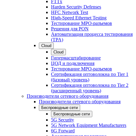
FTTx
Harden Security Defenses
HFC Network Test
High-Speed Ethernet Testing
Тестирование МРО-разъемов
Решения для PON
Автоматизация процесса тестирования
(TPA)
Cloud
Cloud
Гипермасштабирование
ЦОД и подключения
Тестирование МРО-разъемов
Сертификация оптоволокна по Tier 1
(базовый уровень)
Сертификация оптоволокна по Tier 2
(расширенный уровень)
Производители сетевого оборудования
Производители сетевого оборудования
Беспроводные сети
Беспроводные сети
5G Security
5G Network Equipment Manufacturers
6G Forward