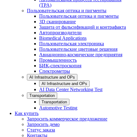
(TPA)
Пользовательская оптика и пигменты
Пользовательская оптика и пигменты
3D сканирование
Зашита от фальсификаций и контрафакта
Автопроизводители
Biomedical Applications
Пользовательская электроника
Пользовательские цветовые решения
Авиационно-космические предприятия
Промышленность
БИК-спектроскопия
Спектрометры
AI Infrastructure and OPs
AI Infrastructure and OPs
AI Data Center Networking Test
Transportation
Transportation
Automotive Testing
Как купить
Запросить коммерческое предложение
Запросить демо
Статус заказа
Контакты