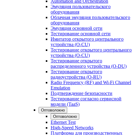
Automation and Orchestration
Эмуляция пользовательского
оборудования
Облачная эмуляция пользовательского
оборудования
Эмуляция основной сети
Тестирование основной сети
Имитатор открытого центрального
устройства (O-CU)
Тестирование открытого центрального
устройства (O-CU)
Тестирование открытого
распределенного устройства (O-DU)
Тестирование открытого
радиоустройства (O-RU)
Radio Frequency (RF) and Wi-Fi Channel
Emulation
Подтверждение безопасности
Тестирование согласно сервисной
модели (TaaS)
Оптоволокно
Оптоволокно
Ethernet Test
High-Speed Networks
Платформа для производственных