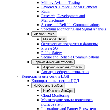
Military Aviation Testing
Payload & Device Optical Elements
Radar
Research, Development and
Manufacturing
Secure and Reliable Communications
Spectrum Monitoring and Signal Analysis
Mission-Critical
Mission-Critical
Оптические покрытия и фильтры
Private 5G
Public Safety
Secure and Reliable Communications
Аэрокосмическая отрасль
Аэрокосмическая отрасль
Авиация общего назначения
Корпоративные сети и ЦОД
Корпоративные сети и ЦОД
NetOps and SecOps
NetOps and SecOps
Cloud Monitoring
Мониторинг опыта конечного
пользователя
Integrations and Partner Ecosystem