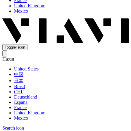
France
United Kingdom
Mexico
Toggler icon
Назад
United States
中国
日本
Brasil
СНГ
Deutschland
España
France
United Kingdom
Mexico
Search icon