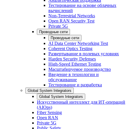
Аналитическая поддержка
Тестирование на основе облачных
вычислений
Non-Terrestrial Networks
Open RAN Security Test
Private 5G
Проводные сети
Проводные сети
AI Data Center Networking Test
Coherent Optics Testing
Развертывание в полевых условиях
Harden Security Defenses
High-Speed Ethernet Testing
Масштабируемое производство
Введение в технологии и
обслуживание
Тестирование и разработка
Global System Integrators
Global System Integrators
Искусственный интеллект для ИТ-операций
(AIOps)
Fiber Sensing
Open RAN
Private 5G
Public Safety