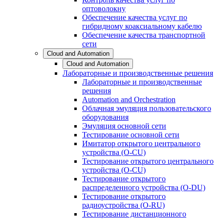
оптоволокну
Обеспечение качества услуг по
гибридному коаксиальному кабелю
Обеспечение качества транспортной
сети
Cloud and Automation
Cloud and Automation
Лабораторные и производственные решения
Лабораторные и производственные
решения
Automation and Orchestration
Облачная эмуляция пользовательского
оборудования
Эмуляция основной сети
Тестирование основной сети
Имитатор открытого центрального
устройства (O-CU)
Тестирование открытого центрального
устройства (O-CU)
Тестирование открытого
распределенного устройства (O-DU)
Тестирование открытого
радиоустройства (O-RU)
Тестирование дистанционного