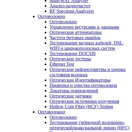
Multi-RAT Analyzer
Анализ радиочастот
RF Spectrum Analyzers
Оптоволокно
Оптоволокно
Управление ресурсами и данными
Оптические aттенюаторы
Частота битовых ошибок
Тестирование медных кабелей, DSL,
WIFI и широкополосных систем
Тестирование DOCSIS
Оптические тестеры
Ethernet Test
Оптические рефлектометры и оценка
состояния волокна
Оптические Идентификаторы
Проверка и очистка оптоволокна
Локаторы повреждений
Оптические датчики
Оптические источники излучения
Hollow Core Fiber (HCF) Testing
Оптоволокно
Оптоволокно
Тестирование гибридной волоконно-
оптической/коаксиальной линии (HFC)