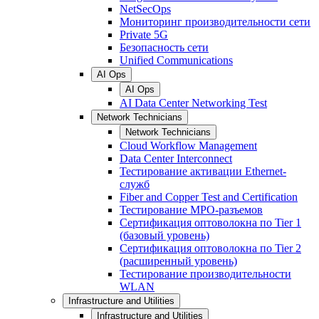
NetSecOps
Мониторинг производительности сети
Private 5G
Безопасность сети
Unified Communications
AI Ops
AI Ops
AI Data Center Networking Test
Network Technicians
Network Technicians
Cloud Workflow Management
Data Center Interconnect
Тестирование активации Ethernet-
служб
Fiber and Copper Test and Certification
Тестирование МРО-разъемов
Сертификация оптоволокна по Tier 1
(базовый уровень)
Сертификация оптоволокна по Tier 2
(расширенный уровень)
Тестирование производительности
WLAN
Infrastructure and Utilities
Infrastructure and Utilities