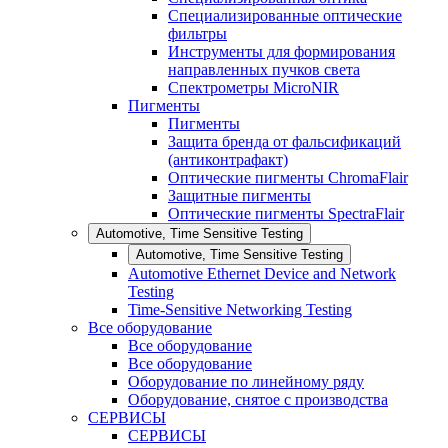
Специализированные оптические
фильтры
Инструменты для формирования
направленных пучков света
Спектрометры MicroNIR
Пигменты
Пигменты
Защита бренда от фальсификаций
(антиконтрафакт)
Оптические пигменты ChromaFlair
Защитные пигменты
Оптические пигменты SpectraFlair
Automotive, Time Sensitive Testing
Automotive, Time Sensitive Testing
Automotive Ethernet Device and Network
Testing
Time-Sensitive Networking Testing
Все оборудование
Все оборудование
Все оборудование
Оборудование по линейному ряду
Оборудование, снятое с производства
СЕРВИСЫ
СЕРВИСЫ