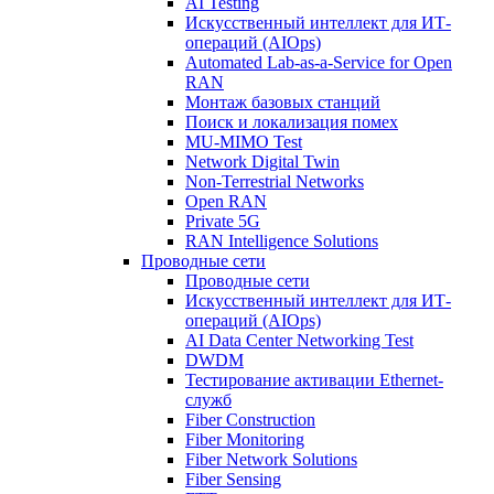
AI Testing
Искусственный интеллект для ИТ-
операций (AIOps)
Automated Lab-as-a-Service for Open
RAN
Монтаж базовых станций
Поиск и локализация помех
MU-MIMO Test
Network Digital Twin
Non-Terrestrial Networks
Open RAN
Private 5G
RAN Intelligence Solutions
Проводные сети
Проводные сети
Искусственный интеллект для ИТ-
операций (AIOps)
AI Data Center Networking Test
DWDM
Тестирование активации Ethernet-
служб
Fiber Construction
Fiber Monitoring
Fiber Network Solutions
Fiber Sensing