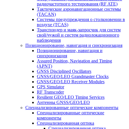
радиочастотного тестирования (RF ATE)
Тактические аэронавигационные системы
(TACAN)
Системы предупреждения о столкновении в
воздухе (TCAS)
Транспондер и маяк-запросчик для систем
свой/чужой и систем радиолокационного
наблюдения
Позиционирование, навигация и синхронизация
Позиционирование, навигация и
синхронизация
Assured Position, Navigation and Timing
(APNT)
GNSS Disciplined Oscillators
GNSS/GEO/LEO Grandmaster Clocks
GNSS/GEO/LEO Receiver Modules
GPS Simulator
RF Transcoder
Resilient GEO/LEO Timing Services
Антенны GNSS/GEO/LEO
Специализированные оптические компоненты
Специализированные оптические
компоненты
Специализированная оптика
Специализированная оптика