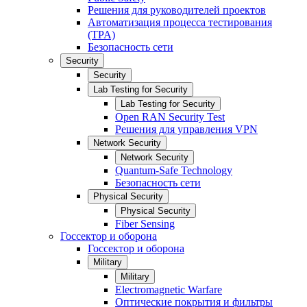
Решения для руководителей проектов
Автоматизация процесса тестирования
(TPA)
Безопасность сети
Security
Security
Lab Testing for Security
Lab Testing for Security
Open RAN Security Test
Решения для управления VPN
Network Security
Network Security
Quantum-Safe Technology
Безопасность сети
Physical Security
Physical Security
Fiber Sensing
Госсектор и оборона
Госсектор и оборона
Military
Military
Electromagnetic Warfare
Оптические покрытия и фильтры