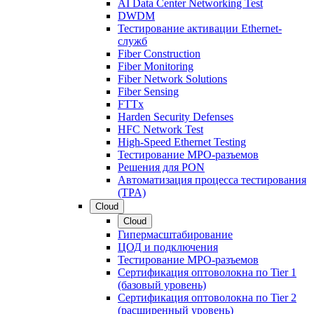
AI Data Center Networking Test
DWDM
Тестирование активации Ethernet-
служб
Fiber Construction
Fiber Monitoring
Fiber Network Solutions
Fiber Sensing
FTTx
Harden Security Defenses
HFC Network Test
High-Speed Ethernet Testing
Тестирование МРО-разъемов
Решения для PON
Автоматизация процесса тестирования
(TPA)
Cloud
Cloud
Гипермасштабирование
ЦОД и подключения
Тестирование МРО-разъемов
Сертификация оптоволокна по Tier 1
(базовый уровень)
Сертификация оптоволокна по Tier 2
(расширенный уровень)