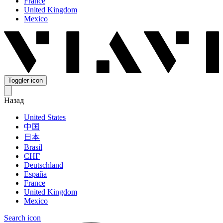
France
United Kingdom
Mexico
Toggler icon
Назад
United States
中国
日本
Brasil
СНГ
Deutschland
España
France
United Kingdom
Mexico
Search icon