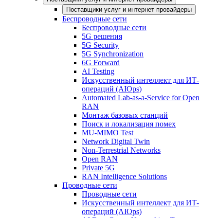
Поставщики услуг и интернет провайдеры
Беспроводные сети
Беспроводные сети
5G решения
5G Security
5G Synchronization
6G Forward
AI Testing
Искусственный интеллект для ИТ-
операций (AIOps)
Automated Lab-as-a-Service for Open
RAN
Монтаж базовых станций
Поиск и локализация помех
MU-MIMO Test
Network Digital Twin
Non-Terrestrial Networks
Open RAN
Private 5G
RAN Intelligence Solutions
Проводные сети
Проводные сети
Искусственный интеллект для ИТ-
операций (AIOps)