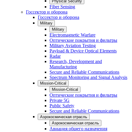
Physical Security
Fiber Sensing
Госсектор и оборона
Госсектор и оборона
Military
Military
Electromagnetic Warfare
Оптические покрытия и фильтры
Military Aviation Testing
Payload & Device Optical Elements
Radar
Research, Development and
Manufacturing
Secure and Reliable Communications
Spectrum Monitoring and Signal Analysis
Mission-Critical
Mission-Critical
Оптические покрытия и фильтры
Private 5G
Public Safety
Secure and Reliable Communications
Аэрокосмическая отрасль
Аэрокосмическая отрасль
Авиация общего назначения