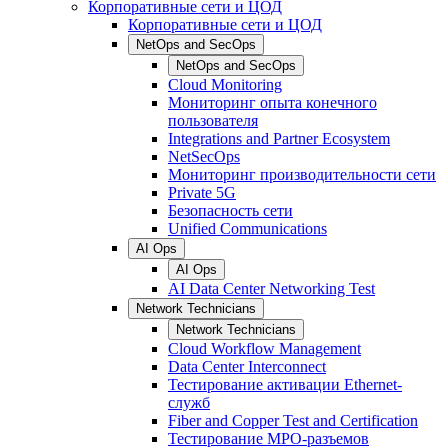
Корпоративные сети и ЦОД
Корпоративные сети и ЦОД
NetOps and SecOps
NetOps and SecOps
Cloud Monitoring
Мониторинг опыта конечного
пользователя
Integrations and Partner Ecosystem
NetSecOps
Мониторинг производительности сети
Private 5G
Безопасность сети
Unified Communications
AI Ops
AI Ops
AI Data Center Networking Test
Network Technicians
Network Technicians
Cloud Workflow Management
Data Center Interconnect
Тестирование активации Ethernet-
служб
Fiber and Copper Test and Certification
Тестирование МРО-разъемов