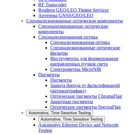
RF Transcoder
Resilient GEO/LEO Timing Services
Антенны GNSS/GEO/LEO
Специализированные оптические компоненты
Специализированные оптические
компоненты
Специализированная оптика
Специализированная оптика
Специализированные оптические
фильтры
Инструменты для формирования
направленных пучков света
Спектрометры MicroNIR
Пигменты
Пигменты
Защита бренда от фальсификаций
(антиконтрафакт)
Оптические пигменты ChromaFlair
Защитные пигменты
Оптические пигменты SpectraFlair
Automotive, Time Sensitive Testing
Automotive, Time Sensitive Testing
Automotive Ethernet Device and Network
Testing