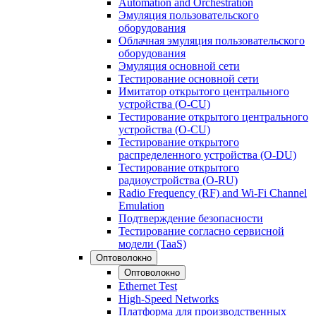
Automation and Orchestration
Эмуляция пользовательского
оборудования
Облачная эмуляция пользовательского
оборудования
Эмуляция основной сети
Тестирование основной сети
Имитатор открытого центрального
устройства (O-CU)
Тестирование открытого центрального
устройства (O-CU)
Тестирование открытого
распределенного устройства (O-DU)
Тестирование открытого
радиоустройства (O-RU)
Radio Frequency (RF) and Wi-Fi Channel
Emulation
Подтверждение безопасности
Тестирование согласно сервисной
модели (TaaS)
Оптоволокно
Оптоволокно
Ethernet Test
High-Speed Networks
Платформа для производственных