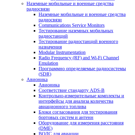
Наземные мобильные и военные средства
радиосвязи
Наземные мобильные и военные средства
радиосвязи
Communications Service Monitors
Тестирование наземных мобильных
радиостанций
Тестирование радиостанций военного
назначения
Modular Instrumentation
Radio Frequency (RF) and Wi-Fi Channel
Emulation
Программно определяемые радиосистемы
(SDR)
Авионика
Авионика
Соответствие стандарту ADS-B
Контрольно-измерительные комплекты и
интерфейсы для анализа количества
авиационного топлива
Блоки согласования для тестирования
бортовых систем и антенн
Оборудование для измерения расстояния
(DME)
ВОЛС для авиации