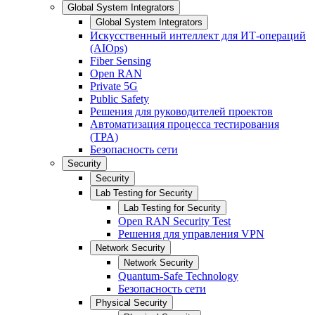
Global System Integrators
Global System Integrators
Искусственный интеллект для ИТ-операций
(AIOps)
Fiber Sensing
Open RAN
Private 5G
Public Safety
Решения для руководителей проектов
Автоматизация процесса тестирования
(TPA)
Безопасность сети
Security
Security
Lab Testing for Security
Lab Testing for Security
Open RAN Security Test
Решения для управления VPN
Network Security
Network Security
Quantum-Safe Technology
Безопасность сети
Physical Security