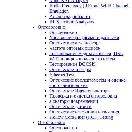
Multi-RAT Analyzer
Radio Frequency (RF) and Wi-Fi Channel
Emulation
Анализ радиочастот
RF Spectrum Analyzers
Оптоволокно
Оптоволокно
Управление ресурсами и данными
Оптические aттенюаторы
Частота битовых ошибок
Тестирование медных кабелей, DSL,
WIFI и широкополосных систем
Тестирование DOCSIS
Оптические тестеры
Ethernet Test
Оптические рефлектометры и оценка
состояния волокна
Оптические Идентификаторы
Проверка и очистка оптоволокна
Локаторы повреждений
Оптические датчики
Оптические источники излучения
Hollow Core Fiber (HCF) Testing
Оптоволокно
Оптоволокно