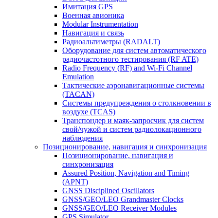
Имитация GPS
Военная авионика
Modular Instrumentation
Навигация и связь
Радиоальтиметры (RADALT)
Оборудование для систем автоматического
радиочастотного тестирования (RF ATE)
Radio Frequency (RF) and Wi-Fi Channel
Emulation
Тактические аэронавигационные системы
(TACAN)
Системы предупреждения о столкновении в
воздухе (TCAS)
Транспондер и маяк-запросчик для систем
свой/чужой и систем радиолокационного
наблюдения
Позиционирование, навигация и синхронизация
Позиционирование, навигация и
синхронизация
Assured Position, Navigation and Timing
(APNT)
GNSS Disciplined Oscillators
GNSS/GEO/LEO Grandmaster Clocks
GNSS/GEO/LEO Receiver Modules
GPS Simulator