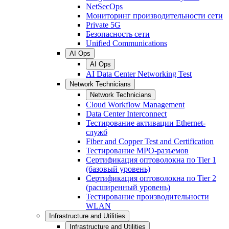
NetSecOps
Мониторинг производительности сети
Private 5G
Безопасность сети
Unified Communications
AI Ops
AI Ops
AI Data Center Networking Test
Network Technicians
Network Technicians
Cloud Workflow Management
Data Center Interconnect
Тестирование активации Ethernet-
служб
Fiber and Copper Test and Certification
Тестирование МРО-разъемов
Сертификация оптоволокна по Tier 1
(базовый уровень)
Сертификация оптоволокна по Tier 2
(расширенный уровень)
Тестирование производительности
WLAN
Infrastructure and Utilities
Infrastructure and Utilities