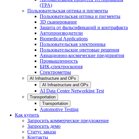
(TPA)
Пользовательская оптика и пигменты
Пользовательская оптика и пигменты
3D сканирование
Зашита от фальсификаций и контрафакта
Автопроизводители
Biomedical Applications
Пользовательская электроника
Пользовательские цветовые решения
Авиационно-космические предприятия
Промышленность
БИК-спектроскопия
Спектрометры
AI Infrastructure and OPs
AI Infrastructure and OPs
AI Data Center Networking Test
Transportation
Transportation
Automotive Testing
Как купить
Запросить коммерческое предложение
Запросить демо
Статус заказа
Контакты