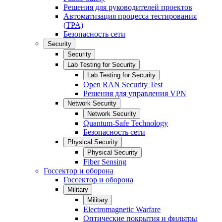
Решения для руководителей проектов
Автоматизация процесса тестирования
(TPA)
Безопасность сети
Security
Security
Lab Testing for Security
Lab Testing for Security
Open RAN Security Test
Решения для управления VPN
Network Security
Network Security
Quantum-Safe Technology
Безопасность сети
Physical Security
Physical Security
Fiber Sensing
Госсектор и оборона
Госсектор и оборона
Military
Military
Electromagnetic Warfare
Оптические покрытия и фильтры