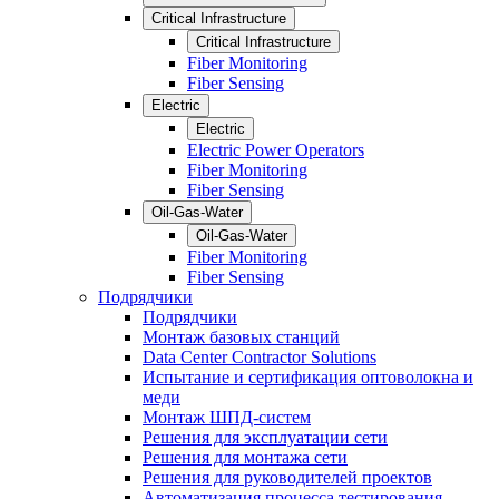
Critical Infrastructure
Critical Infrastructure
Fiber Monitoring
Fiber Sensing
Electric
Electric
Electric Power Operators
Fiber Monitoring
Fiber Sensing
Oil-Gas-Water
Oil-Gas-Water
Fiber Monitoring
Fiber Sensing
Подрядчики
Подрядчики
Монтаж базовых станций
Data Center Contractor Solutions
Испытание и сертификация оптоволокна и
меди
Монтаж ШПД-систем
Решения для эксплуатации сети
Решения для монтажа сети
Решения для руководителей проектов
Автоматизация процесса тестирования