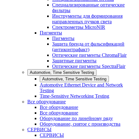
Специализированные оптические
фильтры
Инструменты для формирования
направленных пучков света
Спектрометры MicroNIR
Пигменты
Пигменты
Защита бренда от фальсификаций
(антиконтрафакт)
Оптические пигменты ChromaFlair
Защитные пигменты
Оптические пигменты SpectraFlair
Automotive, Time Sensitive Testing
Automotive, Time Sensitive Testing
Automotive Ethernet Device and Network
Testing
Time-Sensitive Networking Testing
Все оборудование
Все оборудование
Все оборудование
Оборудование по линейному ряду
Оборудование, снятое с производства
СЕРВИСЫ
СЕРВИСЫ