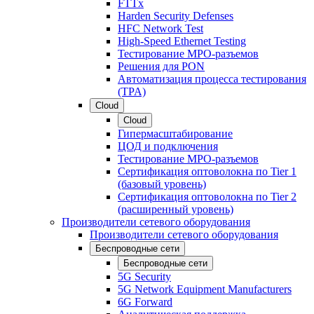
FTTx
Harden Security Defenses
HFC Network Test
High-Speed Ethernet Testing
Тестирование МРО-разъемов
Решения для PON
Автоматизация процесса тестирования
(TPA)
Cloud
Cloud
Гипермасштабирование
ЦОД и подключения
Тестирование МРО-разъемов
Сертификация оптоволокна по Tier 1
(базовый уровень)
Сертификация оптоволокна по Tier 2
(расширенный уровень)
Производители сетевого оборудования
Производители сетевого оборудования
Беспроводные сети
Беспроводные сети
5G Security
5G Network Equipment Manufacturers
6G Forward