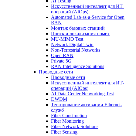
AI Testing
Искусственный интеллект для ИТ-
операций (AIOps)
Automated Lab-as-a-Service for Open
RAN
Монтаж базовых станций
Поиск и локализация помех
MU-MIMO Test
Network Digital Twin
Non-Terrestrial Networks
Open RAN
Private 5G
RAN Intelligence Solutions
Проводные сети
Проводные сети
Искусственный интеллект для ИТ-
операций (AIOps)
AI Data Center Networking Test
DWDM
Тестирование активации Ethernet-
служб
Fiber Construction
Fiber Monitoring
Fiber Network Solutions
Fiber Sensing