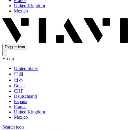
France
United Kingdom
Mexico
Toggler icon
Назад
United States
中国
日本
Brasil
СНГ
Deutschland
España
France
United Kingdom
Mexico
Search icon