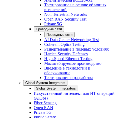
Аналитическая поддержка
Тестирование на основе облачных
вычислений
Non-Terrestrial Networks
Open RAN Security Test
Private 5G
Проводные сети
Проводные сети
AI Data Center Networking Test
Coherent Optics Testing
Развертывание в полевых условиях
Harden Security Defenses
High-Speed Ethernet Testing
Масштабируемое производство
Введение в технологии и
обслуживание
Тестирование и разработка
Global System Integrators
Global System Integrators
Искусственный интеллект для ИТ-операций
(AIOps)
Fiber Sensing
Open RAN
Private 5G
Public Safety