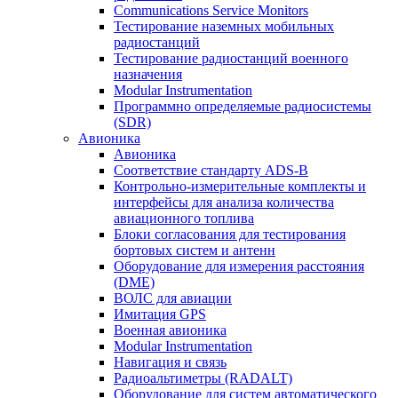
Communications Service Monitors
Тестирование наземных мобильных
радиостанций
Тестирование радиостанций военного
назначения
Modular Instrumentation
Программно определяемые радиосистемы
(SDR)
Авионика
Авионика
Соответствие стандарту ADS-B
Контрольно-измерительные комплекты и
интерфейсы для анализа количества
авиационного топлива
Блоки согласования для тестирования
бортовых систем и антенн
Оборудование для измерения расстояния
(DME)
ВОЛС для авиации
Имитация GPS
Военная авионика
Modular Instrumentation
Навигация и связь
Радиоальтиметры (RADALT)
Оборудование для систем автоматического