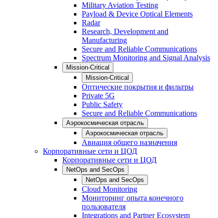
Military Aviation Testing
Payload & Device Optical Elements
Radar
Research, Development and
Manufacturing
Secure and Reliable Communications
Spectrum Monitoring and Signal Analysis
Mission-Critical
Mission-Critical
Оптические покрытия и фильтры
Private 5G
Public Safety
Secure and Reliable Communications
Аэрокосмическая отрасль
Аэрокосмическая отрасль
Авиация общего назначения
Корпоративные сети и ЦОД
Корпоративные сети и ЦОД
NetOps and SecOps
NetOps and SecOps
Cloud Monitoring
Мониторинг опыта конечного
пользователя
Integrations and Partner Ecosystem