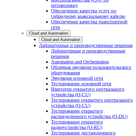
оптоволокну
Обеспечение качества услуг по
гибридному коаксиальному кабелю
Обеспечение качества транспортной
сети
Cloud and Automation
Cloud and Automation
Лабораторные и производственные решения
Лабораторные и производственные
решения
Automation and Orchestration
Облачная эмуляция пользовательского
оборудования
Эмуляция основной сети
Тестирование основной сети
Имитатор открытого центрального
устройства (O-CU)
Тестирование открытого центрального
устройства (O-CU)
Тестирование открытого
распределенного устройства (O-DU)
Тестирование открытого
радиоустройства (O-RU)
Тестирование дистанционного