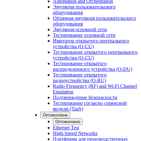
Automation and Orchestration
Эмуляция пользовательского
оборудования
Облачная эмуляция пользовательского
оборудования
Эмуляция основной сети
Тестирование основной сети
Имитатор открытого центрального
устройства (O-CU)
Тестирование открытого центрального
устройства (O-CU)
Тестирование открытого
распределенного устройства (O-DU)
Тестирование открытого
радиоустройства (O-RU)
Radio Frequency (RF) and Wi-Fi Channel
Emulation
Подтверждение безопасности
Тестирование согласно сервисной
модели (TaaS)
Оптоволокно
Оптоволокно
Ethernet Test
High-Speed Networks
Платформа для производственных