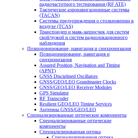
радиочастотного тестирования (RF ATE)
Тактические аэронавигационные системы
(TACAN)
Системы предупреждения о столкновении в
воздухе (TCAS)
Транспондер и маяк-запросчик для систем
свой/чужой и систем радиолокационного
наблюдения
Позиционирование, навигация и синхронизация
Позиционирование, навигация и
синхронизация
Assured Position, Navigation and Timing
(APNT)
GNSS Disciplined Oscillators
GNSS/GEO/LEO Grandmaster Clocks
GNSS/GEO/LEO Receiver Modules
GPS Simulator
RF Transcoder
Resilient GEO/LEO Timing Services
Антенны GNSS/GEO/LEO
Специализированные оптические компоненты
Специализированные оптические
компоненты
Специализированная оптика
Специализированная оптика