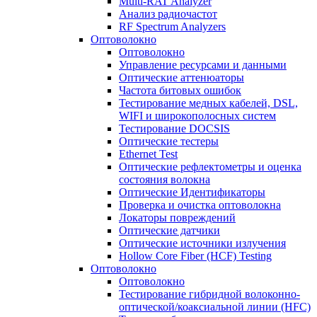
Multi-RAT Analyzer
Анализ радиочастот
RF Spectrum Analyzers
Оптоволокно
Оптоволокно
Управление ресурсами и данными
Оптические aттенюаторы
Частота битовых ошибок
Тестирование медных кабелей, DSL,
WIFI и широкополосных систем
Тестирование DOCSIS
Оптические тестеры
Ethernet Test
Оптические рефлектометры и оценка
состояния волокна
Оптические Идентификаторы
Проверка и очистка оптоволокна
Локаторы повреждений
Оптические датчики
Оптические источники излучения
Hollow Core Fiber (HCF) Testing
Оптоволокно
Оптоволокно
Тестирование гибридной волоконно-
оптической/коаксиальной линии (HFC)