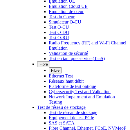
Émulation UE
Émulation Cloud UE
Émulation de cœur
Test du Coeur
Simulateur O-CU
Test O-CU
Test O-DU
Test O-RU
Radio Frequency (RF) and Wi-Fi Channel
Emulation
Validation de sécurité
Test en tant que service (TaaS)
Fibre
Fibre
Ethernet Test
Réseaux haut débit
Plateforme de test optique
Cybersecurity Test and Validation
Network Impairment and Emulation
Testing
Test de réseau de stockage
Test de réseau de stockage
Équipement de test PCIe
SAS et SATA
Fibre Channel, Ethernet, FCoE, NVMeoF