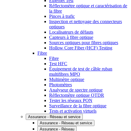
Ethernet Test
Réflectomètre optique et caractérisation de
la fibre
Pinces à trafic
Inspection et nettoyage des connecteurs
optiques
Localisateurs de défauts
Capteurs à fibre optique
Sources optiques pour fibres optiques
Hollow Core Fiber (HCF) Testing
Fibre
Fibre
Test HFC
Équipement de test de câble ruban
multifibres MPO
Multimètre optique
Photomètres
Analyseur de spectre optique
Réflectomètre optique OTDR
Tester les réseaux PON
Surveillance de la fibre optique
Tests et activation virtuels
Assurance - Réseau et service
Assurance - Réseau et service
Assurance - Réseau