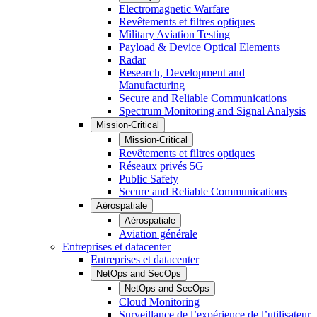
Electromagnetic Warfare
Revêtements et filtres optiques
Military Aviation Testing
Payload & Device Optical Elements
Radar
Research, Development and
Manufacturing
Secure and Reliable Communications
Spectrum Monitoring and Signal Analysis
Mission-Critical
Mission-Critical
Revêtements et filtres optiques
Réseaux privés 5G
Public Safety
Secure and Reliable Communications
Aérospatiale
Aérospatiale
Aviation générale
Entreprises et datacenter
Entreprises et datacenter
NetOps and SecOps
NetOps and SecOps
Cloud Monitoring
Surveillance de l’expérience de l’utilisateur