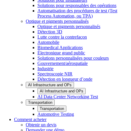
Solutions pour installateurs
Solutions pour responsables des opérations
Automatisation des procédures de test (Test
Process Automation, ou TPA)
Optique et pigments personnalisés
Optique et pigments personnalisés
Détection 3D
Lutte contre la contrefaçon
Automobile
Biomedical Applications
Électronique grand public
Solutions personnalisées pour couleurs
Gouvernement/aérospatiale
Industrie
Spectroscopie NIR
Détection en longueur d’onde
AI Infrastructure and OPs
AI Infrastructure and OPs
AI Data Center Networking Test
Transportation
Transportation
Automotive Testing
Comment acheter
Obtenir un devis
Demander une démo