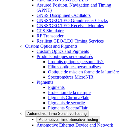
Assured Position, Navigation and Timing
(APNT)
GNSS Disciplined Oscillators
GNSS/GEO/LEO Grandmaster Clocks
GNSS/GEO/LEO Receiver Modules
GPS Simulator
RF Transcoder
Resilient GEO/LEO Timing Services
Custom Optics and Pigments
Custom Optics and Pigments
Produits optiques personnalisés
Produits optiques personnalisés
Filtres optiques personnalisés
Optique de mise en forme de la lumière
Spectromètres MicroNIR
Pigments
Pigments
Protection de la marque
Pigments ChromaFlair
Pigments de sécurité
Pigments SpectraFlair
Automotive, Time Sensitive Testing
Automotive, Time Sensitive Testing
Automotive Ethernet Device and Network