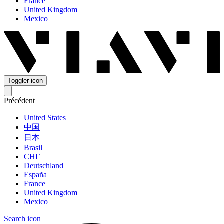
France
United Kingdom
Mexico
Toggler icon
Précédent
United States
中国
日本
Brasil
СНГ
Deutschland
España
France
United Kingdom
Mexico
Search icon