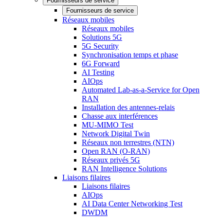
Fournisseurs de service
Fournisseurs de service
Réseaux mobiles
Réseaux mobiles
Solutions 5G
5G Security
Synchronisation temps et phase
6G Forward
AI Testing
AIOps
Automated Lab-as-a-Service for Open
RAN
Installation des antennes-relais
Chasse aux interférences
MU-MIMO Test
Network Digital Twin
Réseaux non terrestres (NTN)
Open RAN (O-RAN)
Réseaux privés 5G
RAN Intelligence Solutions
Liaisons filaires
Liaisons filaires
AIOps
AI Data Center Networking Test
DWDM