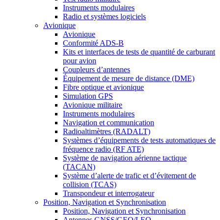
Instruments modulaires
Radio et systèmes logiciels
Avionique
Avionique
Conformité ADS-B
Kits et interfaces de tests de quantité de carburant
pour avion
Coupleurs d’antennes
Équipement de mesure de distance (DME)
Fibre optique et avionique
Simulation GPS
Avionique militaire
Instruments modulaires
Navigation et communication
Radioaltimètres (RADALT)
Systèmes d’équipements de tests automatiques de
fréquence radio (RF ATE)
Système de navigation aérienne tactique
(TACAN)
Système d’alerte de trafic et d’évitement de
collision (TCAS)
Transpondeur et interrogateur
Position, Navigation et Synchronisation
Position, Navigation et Synchronisation
Antennes GNSS/GEO/LEO