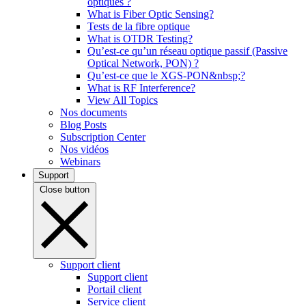
optiques ?
What is Fiber Optic Sensing?
Tests de la fibre optique
What is OTDR Testing?
Qu’est-ce qu’un réseau optique passif (Passive
Optical Network, PON) ?
Qu’est-ce que le XGS-PON&nbsp;?
What is RF Interference?
View All Topics
Nos documents
Blog Posts
Subscription Center
Nos vidéos
Webinars
Support
Close button
Support client
Support client
Portail client
Service client