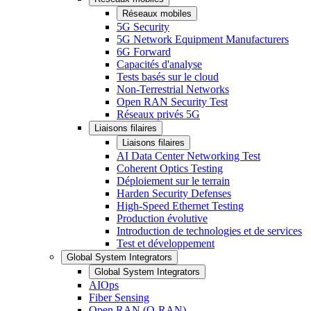
Réseaux mobiles
5G Security
5G Network Equipment Manufacturers
6G Forward
Capacités d'analyse
Tests basés sur le cloud
Non-Terrestrial Networks
Open RAN Security Test
Réseaux privés 5G
Liaisons filaires
Liaisons filaires
AI Data Center Networking Test
Coherent Optics Testing
Déploiement sur le terrain
Harden Security Defenses
High-Speed Ethernet Testing
Production évolutive
Introduction de technologies et de services
Test et développement
Global System Integrators
Global System Integrators
AIOps
Fiber Sensing
Open RAN (O-RAN)