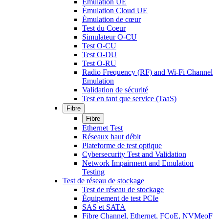
Émulation UE
Émulation Cloud UE
Émulation de cœur
Test du Coeur
Simulateur O-CU
Test O-CU
Test O-DU
Test O-RU
Radio Frequency (RF) and Wi-Fi Channel
Emulation
Validation de sécurité
Test en tant que service (TaaS)
Fibre
Fibre
Ethernet Test
Réseaux haut débit
Plateforme de test optique
Cybersecurity Test and Validation
Network Impairment and Emulation
Testing
Test de réseau de stockage
Test de réseau de stockage
Équipement de test PCIe
SAS et SATA
Fibre Channel, Ethernet, FCoE, NVMeoF