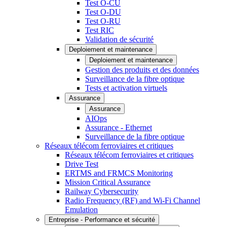
Test O-CU
Test O-DU
Test O-RU
Test RIC
Validation de sécurité
Deploiement et maintenance
Deploiement et maintenance
Gestion des produits et des données
Surveillance de la fibre optique
Tests et activation virtuels
Assurance
Assurance
AIOps
Assurance - Ethernet
Surveillance de la fibre optique
Réseaux télécom ferroviaires et critiques
Réseaux télécom ferroviaires et critiques
Drive Test
ERTMS and FRMCS Monitoring
Mission Critical Assurance
Railway Cybersecurity
Radio Frequency (RF) and Wi-Fi Channel
Emulation
Entreprise - Performance et sécurité