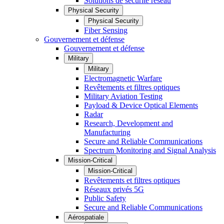
Solutions de sécurité réseau
Physical Security
Physical Security
Fiber Sensing
Gouvernement et défense
Gouvernement et défense
Military
Military
Electromagnetic Warfare
Revêtements et filtres optiques
Military Aviation Testing
Payload & Device Optical Elements
Radar
Research, Development and
Manufacturing
Secure and Reliable Communications
Spectrum Monitoring and Signal Analysis
Mission-Critical
Mission-Critical
Revêtements et filtres optiques
Réseaux privés 5G
Public Safety
Secure and Reliable Communications
Aérospatiale