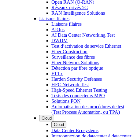
Open RAN (O-RAN)
Réseaux privés 5G
RAN Intelligence Solutions
Liaisons filaires
Liaisons filaires
AIOps
AI Data Center Networking Test
DWDM
Test d’activation de service Ethernet
Fiber Construction
Surveillance des fibres
Fiber Network Solutions
Détection par fibre optique
FTTx
Harden Security Defenses
HFC Network Test
High-Speed Ethernet Testing
Tests des connecteurs MPO
Solutions PON
Automatisation des procédures de test
(Test Process Automation, ou TPA)
Cloud
Cloud
Data Center Ecosystems
Interconnexion de datacenter à datacenter