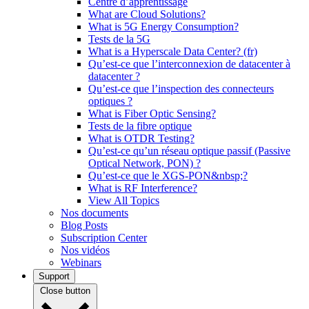
Centre d’apprentissage
What are Cloud Solutions?
What is 5G Energy Consumption?
Tests de la 5G
What is a Hyperscale Data Center? (fr)
Qu’est-ce que l’interconnexion de datacenter à
datacenter ?
Qu’est-ce que l’inspection des connecteurs
optiques ?
What is Fiber Optic Sensing?
Tests de la fibre optique
What is OTDR Testing?
Qu’est-ce qu’un réseau optique passif (Passive
Optical Network, PON) ?
Qu’est-ce que le XGS-PON&nbsp;?
What is RF Interference?
View All Topics
Nos documents
Blog Posts
Subscription Center
Nos vidéos
Webinars
Support
Close button