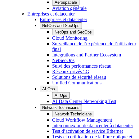
Aérospatiale
Aviation générale
Entreprises et datacenter
Entreprises et datacenter
NetOps and SecOps
NetOps and SecOps
Cloud Monitoring
Surveillance de l’expérience de l’utilisateur
final
Integrations and Partner Ecosystem
NetSecOps
Suivi des performances réseau
Réseaux privés 5G
Solutions de sécurité réseau
Unified Communications
AI Ops
AI Ops
AI Data Center Networking Test
Network Technicians
Network Technicians
Cloud Workflow Management
Interconnexion de datacenter à datacenter
Test d’activation de service Ethernet
Tests et certification de la fibre optique et