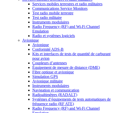
Services mobiles terrestres et radio militaires
Communications Service Monitors
Test radio mobile terrestre
Test radio militaire
Instruments modulaires
Radio Frequency (RF) and Wi-Fi Channel
Emulation
Radio et systèmes logiciels
Avionique
Avionique
Conformité ADS-B
Kits et interfaces de tests de quantité de carburant
pour avion
Coupleurs d’antennes
Équipement de mesure de distance (DME)
Fibre optique et avionique
Simulation GPS
Avionique militaire
Instruments modulaires
Navigation et communication
Radioaltimètres (RADALT)
Systèmes d’équipements de tests automatiques de
fréquence radio (RF ATE)
Radio Frequency (RF) and Wi-Fi Channel
Emulation