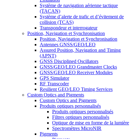
Système de navigation aérienne tactique
(TACAN)
Système d’alerte de trafic et d’évitement de
collision (TCAS)
Transpondeur et interrogateur
Position, Navigation et Synchronisation
Position, Navigation et Synchronisation
Antennes GNSS/GEO/LEO
Assured Position, Navigation and Timing
(APNT)
GNSS Disciplined Oscillators
GNSS/GEO/LEO Grandmaster Clocks
GNSS/GEO/LEO Receiver Modules
GPS Simulator
RF Transcoder
Resilient GEO/LEO Timing Services
Custom Optics and Pigments
Custom Optics and Pigments
Produits optiques personnalisés
Produits optiques personnalisés
Filtres optiques personnalisés
Optique de mise en forme de la lumière
Spectromètres MicroNIR
Pigments