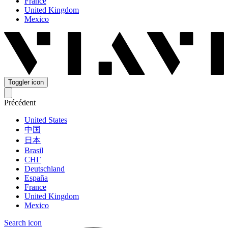
France
United Kingdom
Mexico
Toggler icon
Précédent
United States
中国
日本
Brasil
СНГ
Deutschland
España
France
United Kingdom
Mexico
Search icon