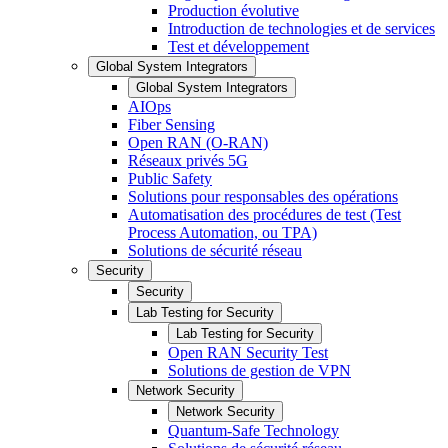
Production évolutive
Introduction de technologies et de services
Test et développement
Global System Integrators
Global System Integrators
AIOps
Fiber Sensing
Open RAN (O-RAN)
Réseaux privés 5G
Public Safety
Solutions pour responsables des opérations
Automatisation des procédures de test (Test
Process Automation, ou TPA)
Solutions de sécurité réseau
Security
Security
Lab Testing for Security
Lab Testing for Security
Open RAN Security Test
Solutions de gestion de VPN
Network Security
Network Security
Quantum-Safe Technology