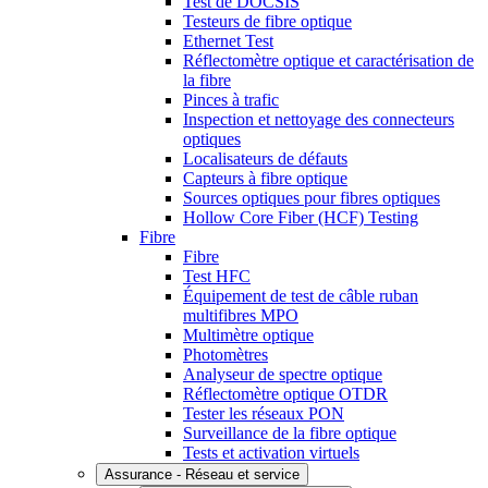
Test de DOCSIS
Testeurs de fibre optique
Ethernet Test
Réflectomètre optique et caractérisation de
la fibre
Pinces à trafic
Inspection et nettoyage des connecteurs
optiques
Localisateurs de défauts
Capteurs à fibre optique
Sources optiques pour fibres optiques
Hollow Core Fiber (HCF) Testing
Fibre
Fibre
Test HFC
Équipement de test de câble ruban
multifibres MPO
Multimètre optique
Photomètres
Analyseur de spectre optique
Réflectomètre optique OTDR
Tester les réseaux PON
Surveillance de la fibre optique
Tests et activation virtuels
Assurance - Réseau et service