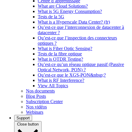
Centre d’apprentissage
What are Cloud Solutions?
What is 5G Energy Consumption?
Tests de la 5G
What is a Hyperscale Data Center? (fr)
Qu’est-ce que l’interconnexion de datacenter à
datacenter ?
Qu’est-ce que l’inspection des connecteurs
optiques ?
What is Fiber Optic Sensing?
Tests de la fibre optique
What is OTDR Testing?
Qu’est-ce qu’un réseau optique passif (Passive
Optical Network, PON) ?
Qu’est-ce que le XGS-PON&nbsp;?
What is RF Interference?
View All Topics
Nos documents
Blog Posts
Subscription Center
Nos vidéos
Webinars
Support
Close button