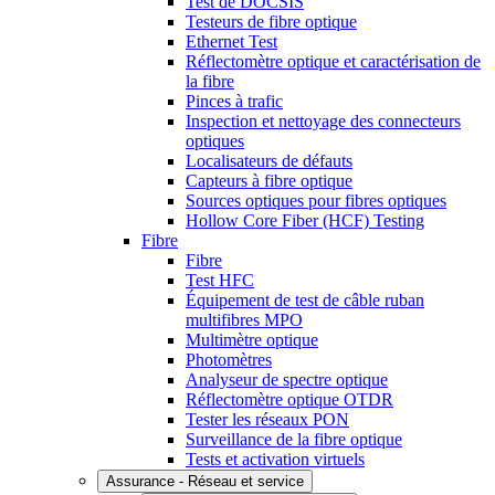
Test de DOCSIS
Testeurs de fibre optique
Ethernet Test
Réflectomètre optique et caractérisation de
la fibre
Pinces à trafic
Inspection et nettoyage des connecteurs
optiques
Localisateurs de défauts
Capteurs à fibre optique
Sources optiques pour fibres optiques
Hollow Core Fiber (HCF) Testing
Fibre
Fibre
Test HFC
Équipement de test de câble ruban
multifibres MPO
Multimètre optique
Photomètres
Analyseur de spectre optique
Réflectomètre optique OTDR
Tester les réseaux PON
Surveillance de la fibre optique
Tests et activation virtuels
Assurance - Réseau et service