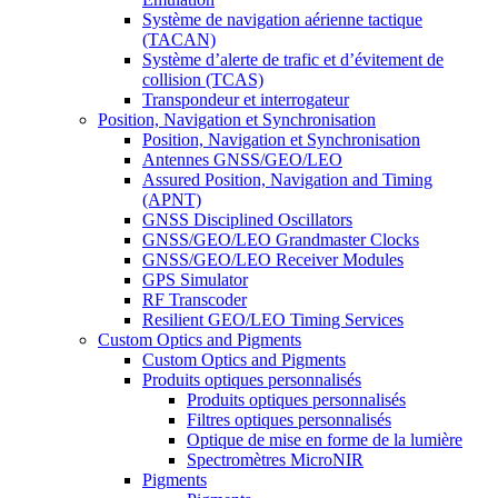
Système de navigation aérienne tactique
(TACAN)
Système d’alerte de trafic et d’évitement de
collision (TCAS)
Transpondeur et interrogateur
Position, Navigation et Synchronisation
Position, Navigation et Synchronisation
Antennes GNSS/GEO/LEO
Assured Position, Navigation and Timing
(APNT)
GNSS Disciplined Oscillators
GNSS/GEO/LEO Grandmaster Clocks
GNSS/GEO/LEO Receiver Modules
GPS Simulator
RF Transcoder
Resilient GEO/LEO Timing Services
Custom Optics and Pigments
Custom Optics and Pigments
Produits optiques personnalisés
Produits optiques personnalisés
Filtres optiques personnalisés
Optique de mise en forme de la lumière
Spectromètres MicroNIR
Pigments