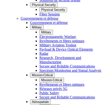
Solutions de sécurité réseau
Physical Security
Physical Security
Fiber Sensing
Gouvernement et défense
Gouvernement et défense
Military
Military
Electromagnetic Warfare
Revêtements et filtres optiques
Military Aviation Testing
Payload & Device Optical Elements
Radar
Research, Development and
Manufacturing
Secure and Reliable Communications
Spectrum Monitoring and Signal Analysis
Mission-Critical
Mission-Critical
Revêtements et filtres optiques
Réseaux privés 5G
Public Safety
Secure and Reliable Communications
Aérospatiale