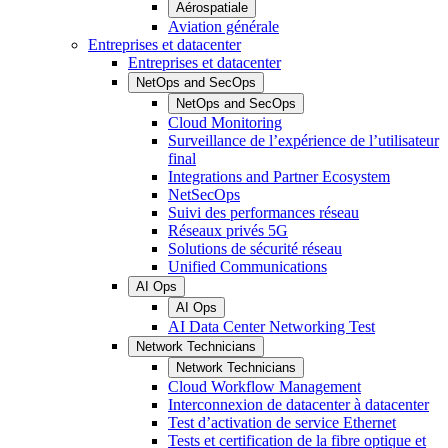
Aérospatiale
Aviation générale
Entreprises et datacenter
Entreprises et datacenter
NetOps and SecOps
NetOps and SecOps
Cloud Monitoring
Surveillance de l’expérience de l’utilisateur
final
Integrations and Partner Ecosystem
NetSecOps
Suivi des performances réseau
Réseaux privés 5G
Solutions de sécurité réseau
Unified Communications
AI Ops
AI Ops
AI Data Center Networking Test
Network Technicians
Network Technicians
Cloud Workflow Management
Interconnexion de datacenter à datacenter
Test d’activation de service Ethernet
Tests et certification de la fibre optique et