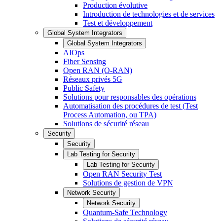
Production évolutive
Introduction de technologies et de services
Test et développement
Global System Integrators
Global System Integrators
AIOps
Fiber Sensing
Open RAN (O-RAN)
Réseaux privés 5G
Public Safety
Solutions pour responsables des opérations
Automatisation des procédures de test (Test
Process Automation, ou TPA)
Solutions de sécurité réseau
Security
Security
Lab Testing for Security
Lab Testing for Security
Open RAN Security Test
Solutions de gestion de VPN
Network Security
Network Security
Quantum-Safe Technology