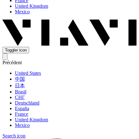
France
United Kingdom
Mexico
Toggler icon
Précédent
United States
中国
日本
Brasil
СНГ
Deutschland
España
France
United Kingdom
Mexico
Search icon