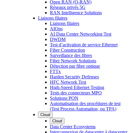
Open RAN (O-RAN)
Réseaux privés 5G
RAN Intelligence Solutions
Liaisons filaires
Liaisons filaires
AIOps
AI Data Center Networking Test
DWDM
Test d’activation de service Ethernet
Fiber Construction
Surveillance des fibres
Fiber Network Solutions
Détection par fibre optique
FTTx
Harden Security Defenses
HFC Network Test
High-Speed Ethernet Testing
Tests des connecteurs MPO
Solutions PON
Automatisation des procédures de test
(Test Process Automation, ou TPA)
Cloud
Cloud
Data Center Ecosystems
Interconnexion de datacenter à datacenter