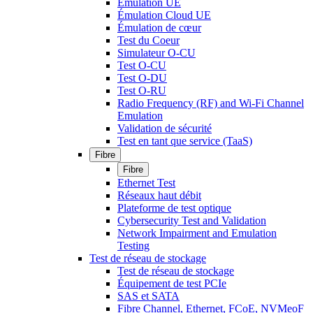
Émulation UE
Émulation Cloud UE
Émulation de cœur
Test du Coeur
Simulateur O-CU
Test O-CU
Test O-DU
Test O-RU
Radio Frequency (RF) and Wi-Fi Channel
Emulation
Validation de sécurité
Test en tant que service (TaaS)
Fibre
Fibre
Ethernet Test
Réseaux haut débit
Plateforme de test optique
Cybersecurity Test and Validation
Network Impairment and Emulation
Testing
Test de réseau de stockage
Test de réseau de stockage
Équipement de test PCIe
SAS et SATA
Fibre Channel, Ethernet, FCoE, NVMeoF