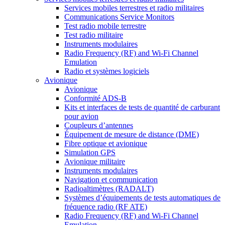
Services mobiles terrestres et radio militaires
Communications Service Monitors
Test radio mobile terrestre
Test radio militaire
Instruments modulaires
Radio Frequency (RF) and Wi-Fi Channel
Emulation
Radio et systèmes logiciels
Avionique
Avionique
Conformité ADS-B
Kits et interfaces de tests de quantité de carburant
pour avion
Coupleurs d’antennes
Équipement de mesure de distance (DME)
Fibre optique et avionique
Simulation GPS
Avionique militaire
Instruments modulaires
Navigation et communication
Radioaltimètres (RADALT)
Systèmes d’équipements de tests automatiques de
fréquence radio (RF ATE)
Radio Frequency (RF) and Wi-Fi Channel
Emulation