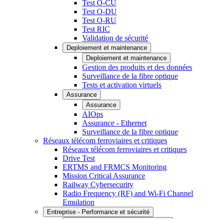
Test O-CU
Test O-DU
Test O-RU
Test RIC
Validation de sécurité
Deploiement et maintenance
Deploiement et maintenance
Gestion des produits et des données
Surveillance de la fibre optique
Tests et activation virtuels
Assurance
Assurance
AIOps
Assurance - Ethernet
Surveillance de la fibre optique
Réseaux télécom ferroviaires et critiques
Réseaux télécom ferroviaires et critiques
Drive Test
ERTMS and FRMCS Monitoring
Mission Critical Assurance
Railway Cybersecurity
Radio Frequency (RF) and Wi-Fi Channel
Emulation
Entreprise - Performance et sécurité