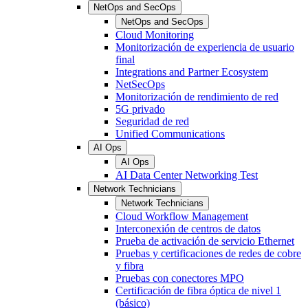
NetOps and SecOps
NetOps and SecOps
Cloud Monitoring
Monitorización de experiencia de usuario
final
Integrations and Partner Ecosystem
NetSecOps
Monitorización de rendimiento de red
5G privado
Seguridad de red
Unified Communications
AI Ops
AI Ops
AI Data Center Networking Test
Network Technicians
Network Technicians
Cloud Workflow Management
Interconexión de centros de datos
Prueba de activación de servicio Ethernet
Pruebas y certificaciones de redes de cobre
y fibra
Pruebas con conectores MPO
Certificación de fibra óptica de nivel 1
(básico)