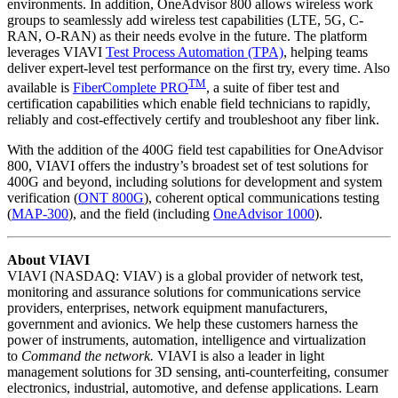
environments. In addition, OneAdvisor 800 allows wireless work
groups to seamlessly add wireless test capabilities (LTE, 5G, C-
RAN, O-RAN) as their needs evolve in the future. The platform
leverages VIAVI
Test Process Automation (TPA)
, helping teams
deliver expert-level test performance on the first try, every time. Also
TM
available is
FiberComplete PRO
, a suite of fiber test and
certification capabilities which enable field technicians to rapidly,
reliably and cost-effectively certify and troubleshoot any fiber link.
With the addition of the 400G field test capabilities for OneAdvisor
800, VIAVI offers the industry’s broadest set of test solutions for
400G and beyond, including solutions for development and system
verification (
ONT 800G
), coherent optical communications testing
(
MAP-300
), and the field (including
OneAdvisor 1000
).
About VIAVI
VIAVI (NASDAQ: VIAV) is a global provider of network test,
monitoring and assurance solutions for communications service
providers, enterprises, network equipment manufacturers,
government and avionics. We help these customers harness the
power of instruments, automation, intelligence and virtualization
to
Command the network.
VIAVI is also a leader in light
management solutions for 3D sensing, anti-counterfeiting, consumer
electronics, industrial, automotive, and defense applications. Learn