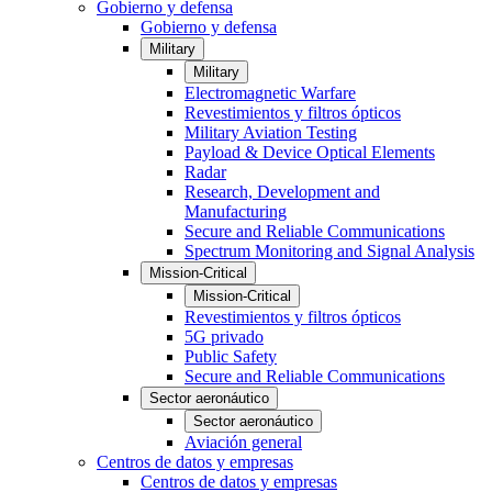
Gobierno y defensa
Gobierno y defensa
Military
Military
Electromagnetic Warfare
Revestimientos y filtros ópticos
Military Aviation Testing
Payload & Device Optical Elements
Radar
Research, Development and
Manufacturing
Secure and Reliable Communications
Spectrum Monitoring and Signal Analysis
Mission-Critical
Mission-Critical
Revestimientos y filtros ópticos
5G privado
Public Safety
Secure and Reliable Communications
Sector aeronáutico
Sector aeronáutico
Aviación general
Centros de datos y empresas
Centros de datos y empresas