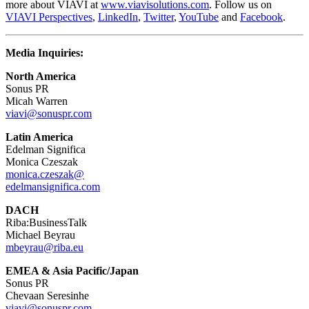
more about VIAVI at
www.viavisolutions.com
. Follow us on
VIAVI Perspectives
,
LinkedIn
,
Twitter
,
YouTube
and
Facebook
.
Media Inquiries:
North America
Sonus PR
Micah Warren
viavi@sonuspr.com
Latin America
Edelman Significa
Monica Czeszak
monica.czeszak@
edelmansignifica.com
DACH
Riba:BusinessTalk
Michael Beyrau
mbeyrau@riba.eu
EMEA & Asia Pacific/Japan
Sonus PR
Chevaan Seresinhe
viavi@sonuspr.com