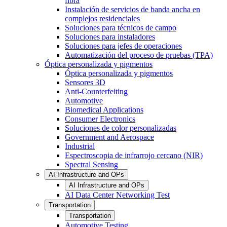
fibra
Instalación de servicios de banda ancha en
complejos residenciales
Soluciones para técnicos de campo
Soluciones para instaladores
Soluciones para jefes de operaciones
Automatización del proceso de pruebas (TPA)
Óptica personalizada y pigmentos
Óptica personalizada y pigmentos
Sensores 3D
Anti-Counterfeiting
Automotive
Biomedical Applications
Consumer Electronics
Soluciones de color personalizadas
Government and Aerospace
Industrial
Espectroscopia de infrarrojo cercano (NIR)
Spectral Sensing
AI Infrastructure and OPs
AI Infrastructure and OPs
AI Data Center Networking Test
Transportation
Transportation
Automotive Testing