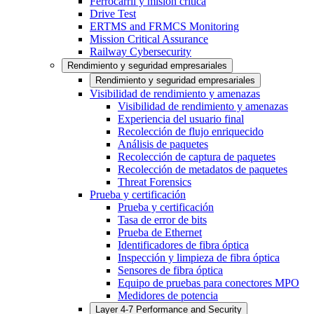
Ferrocarril y misión crítica
Drive Test
ERTMS and FRMCS Monitoring
Mission Critical Assurance
Railway Cybersecurity
Rendimiento y seguridad empresariales
Rendimiento y seguridad empresariales
Visibilidad de rendimiento y amenazas
Visibilidad de rendimiento y amenazas
Experiencia del usuario final
Recolección de flujo enriquecido
Análisis de paquetes
Recolección de captura de paquetes
Recolección de metadatos de paquetes
Threat Forensics
Prueba y certificación
Prueba y certificación
Tasa de error de bits
Prueba de Ethernet
Identificadores de fibra óptica
Inspección y limpieza de fibra óptica
Sensores de fibra óptica
Equipo de pruebas para conectores MPO
Medidores de potencia
Layer 4-7 Performance and Security