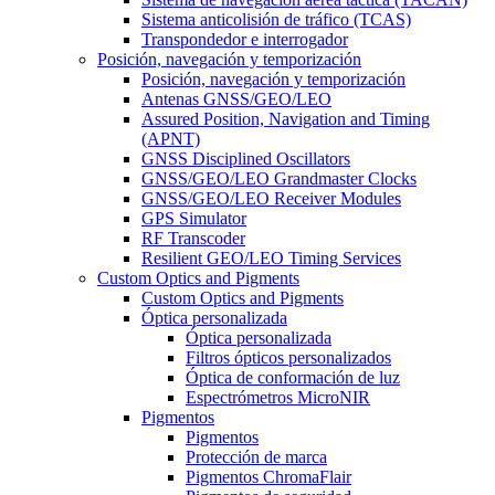
Sistema anticolisión de tráfico (TCAS)
Transpondedor e interrogador
Posición, navegación y temporización
Posición, navegación y temporización
Antenas GNSS/GEO/LEO
Assured Position, Navigation and Timing
(APNT)
GNSS Disciplined Oscillators
GNSS/GEO/LEO Grandmaster Clocks
GNSS/GEO/LEO Receiver Modules
GPS Simulator
RF Transcoder
Resilient GEO/LEO Timing Services
Custom Optics and Pigments
Custom Optics and Pigments
Óptica personalizada
Óptica personalizada
Filtros ópticos personalizados
Óptica de conformación de luz
Espectrómetros MicroNIR
Pigmentos
Pigmentos
Protección de marca
Pigmentos ChromaFlair