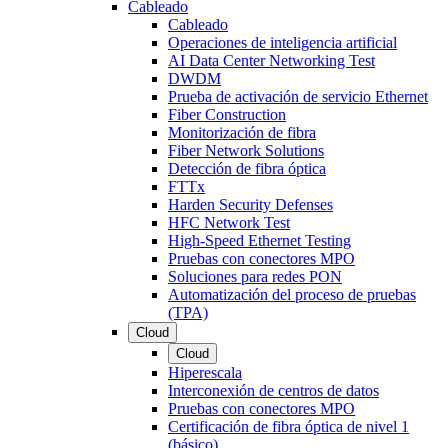
Cableado
Cableado
Operaciones de inteligencia artificial
AI Data Center Networking Test
DWDM
Prueba de activación de servicio Ethernet
Fiber Construction
Monitorización de fibra
Fiber Network Solutions
Detección de fibra óptica
FTTx
Harden Security Defenses
HFC Network Test
High-Speed Ethernet Testing
Pruebas con conectores MPO
Soluciones para redes PON
Automatización del proceso de pruebas
(TPA)
Cloud
Cloud
Hiperescala
Interconexión de centros de datos
Pruebas con conectores MPO
Certificación de fibra óptica de nivel 1
(básico)