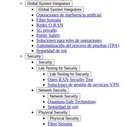
Global System Integrators
Global System Integrators
Operaciones de inteligencia artificial
Fiber Sensing
Redes O-RAN
5G privado
Public Safety
Soluciones para jefes de operaciones
Automatización del proceso de pruebas (TPA)
Seguridad de red
Security
Security
Lab Testing for Security
Lab Testing for Security
Open RAN Security Test
Soluciones de gestión de servicios VPN
Network Security
Network Security
Quantum-Safe Technology
Seguridad de red
Physical Security
Physical Security
Fiber Sensing