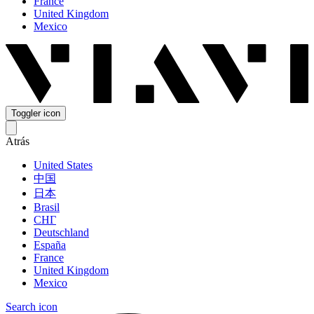
France
United Kingdom
Mexico
Toggler icon
Atrás
United States
中国
日本
Brasil
СНГ
Deutschland
España
France
United Kingdom
Mexico
Search icon