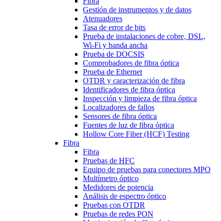
Fibra
Gestión de instrumentos y de datos
Atenuadores
Tasa de error de bits
Prueba de instalaciones de cobre, DSL,
Wi-Fi y banda ancha
Prueba de DOCSIS
Comprobadores de fibra óptica
Prueba de Ethernet
OTDR y caracterización de fibra
Identificadores de fibra óptica
Inspección y limpieza de fibra óptica
Localizadores de fallos
Sensores de fibra óptica
Fuentes de luz de fibra óptica
Hollow Core Fiber (HCF) Testing
Fibra
Fibra
Pruebas de HFC
Equipo de pruebas para conectores MPO
Multímetro óptico
Medidores de potencia
Análisis de espectro óptico
Pruebas con OTDR
Pruebas de redes PON