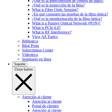
¿Qué es la interconexión de centros de datos?
¿Qué es la inspección de la fibra?
What is Fiber Optic Sensing?
¿En qué consisten las pruebas de la fibra óptica?
¿Qué es la monitorización de la fibra óptica?
What is a Passive Optical Network (PON)?
What is PCIe 6.0?
What is RF Interference?
View All Topics
Biblioteca
Blog Posts
Subscription Center
Videoteca
Seminario en línea
Soporte
Close button
Atención al cliente
Atención al cliente
Portal de clientes
Atención al cliente