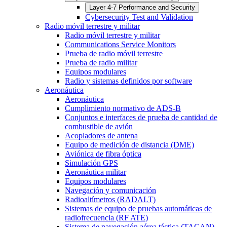
Layer 4-7 Performance and Security
Cybersecurity Test and Validation
Radio móvil terrestre y militar
Radio móvil terrestre y militar
Communications Service Monitors
Prueba de radio móvil terrestre
Prueba de radio militar
Equipos modulares
Radio y sistemas definidos por software
Aeronáutica
Aeronáutica
Cumplimiento normativo de ADS-B
Conjuntos e interfaces de prueba de cantidad de
combustible de avión
Acopladores de antena
Equipo de medición de distancia (DME)
Aviónica de fibra óptica
Simulación GPS
Aeronáutica militar
Equipos modulares
Navegación y comunicación
Radioaltímetros (RADALT)
Sistemas de equipo de pruebas automáticas de
radiofrecuencia (RF ATE)
Sistema de navegación aérea táctica (TACAN)