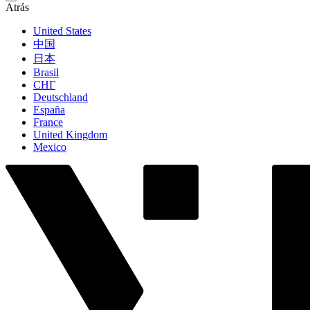
Atrás
United States
中国
日本
Brasil
СНГ
Deutschland
España
France
United Kingdom
Mexico