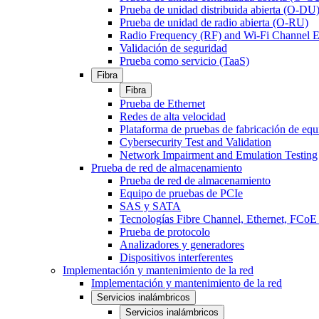
Prueba de unidad distribuida abierta (O-DU
Prueba de unidad de radio abierta (O-RU)
Radio Frequency (RF) and Wi-Fi Channel E
Validación de seguridad
Prueba como servicio (TaaS)
Fibra
Fibra
Prueba de Ethernet
Redes de alta velocidad
Plataforma de pruebas de fabricación de equ
Cybersecurity Test and Validation
Network Impairment and Emulation Testing
Prueba de red de almacenamiento
Prueba de red de almacenamiento
Equipo de pruebas de PCIe
SAS y SATA
Tecnologías Fibre Channel, Ethernet, FC
Prueba de protocolo
Analizadores y generadores
Dispositivos interferentes
Implementación y mantenimiento de la red
Implementación y mantenimiento de la red
Servicios inalámbricos
Servicios inalámbricos