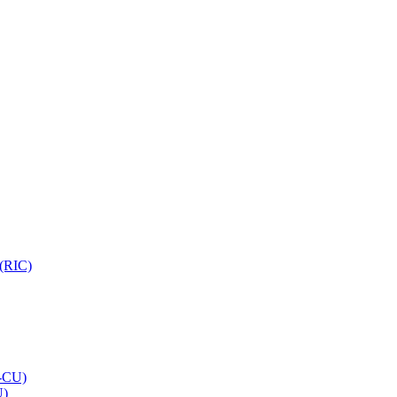
 (RIC)
O-CU)
U)