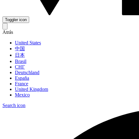
Toggler icon
Atrás
United States
中国
日本
Brasil
СНГ
Deutschland
España
France
United Kingdom
Mexico
Search icon