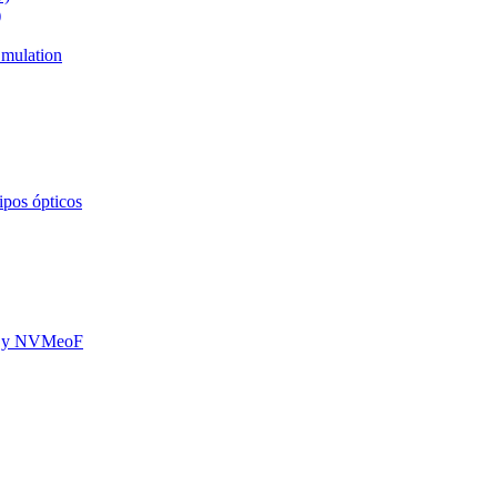
)
mulation
ipos ópticos
oE y NVMeoF