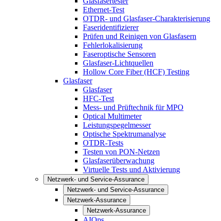
Glasfasertester
Ethernet-Test
OTDR- und Glasfaser-Charakterisierung
Faseridentifizierer
Prüfen und Reinigen von Glasfasern
Fehlerlokalisierung
Faseroptische Sensoren
Glasfaser-Lichtquellen
Hollow Core Fiber (HCF) Testing
Glasfaser
Glasfaser
HFC-Test
Mess- und Prüftechnik für MPO
Optical Multimeter
Leistungspegelmesser
Optische Spektrumanalyse
OTDR-Tests
Testen von PON-Netzen
Glasfaserüberwachung
Virtuelle Tests und Aktivierung
Netzwerk- und Service-Assurance
Netzwerk- und Service-Assurance
Netzwerk-Assurance
Netzwerk-Assurance
AIOps