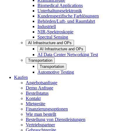
Kraftfahrzeuge
Biomedical Applications
Unterhaltungselektronik
Kundenspezifische Farblösungen
Behörden/Luft- und Raumfahrt
Industriell
NIR-Spektroskopie
Spectral Sensing
AI Infrastructure and OPs
AI Infrastructure and OPs
AI Data Center Networking Test
Transportation
Transportation
Automotive Testing
Kaufen
Angebotsanfrage
Demo Anfrage
Bestellstatus
Kontakt
Mietgeräte
Finanzierungsoptionen
Wie man bestellt
Bestellung von Dienstleistungen
Vertriebspartner
Gebrauchtgeräte