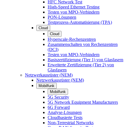
HFC Network Test
High-Speed Ethernet Testing
Testen von MPO-Verbindern
PON-Lösungen
Testprozess-Automatisierung (TPA)
Cloud
Cloud
Hyperscale-Rechenzentren
Zusammenschalten von Rechenzentren
(DCI)
Testen von MPO-Verbindern
Basiszertifizierung (Tier 1) von Glasfasern
Erweiterte Zertifizierung (Tier 2) von
Glasfasern
Netzwerkausrüster (NEM)
Netzwerkausrüster (NEM)
Mobilfunk
Mobilfunk
5G Security
5G Network Equipment Manufacturers
6G Forward
Analyse-Lösungen
Cloudbasierte Tests
Non-Terrestrial Networks