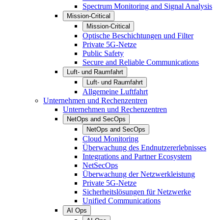
Spectrum Monitoring and Signal Analysis
Mission-Critical
Mission-Critical
Optische Beschichtungen und Filter
Private 5G-Netze
Public Safety
Secure and Reliable Communications
Luft- und Raumfahrt
Luft- und Raumfahrt
Allgemeine Luftfahrt
Unternehmen und Rechenzentren
Unternehmen und Rechenzentren
NetOps and SecOps
NetOps and SecOps
Cloud Monitoring
Überwachung des Endnutzererlebnisses
Integrations and Partner Ecosystem
NetSecOps
Überwachung der Netzwerkleistung
Private 5G-Netze
Sicherheitslösungen für Netzwerke
Unified Communications
AI Ops