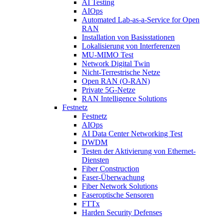
AI Testing
AIOps
Automated Lab-as-a-Service for Open
RAN
Installation von Basisstationen
Lokalisierung von Interferenzen
MU-MIMO Test
Network Digital Twin
Nicht-Terrestrische Netze
Open RAN (O-RAN)
Private 5G-Netze
RAN Intelligence Solutions
Festnetz
Festnetz
AIOps
AI Data Center Networking Test
DWDM
Testen der Aktivierung von Ethernet-
Diensten
Fiber Construction
Faser-Überwachung
Fiber Network Solutions
Faseroptische Sensoren
FTTx
Harden Security Defenses