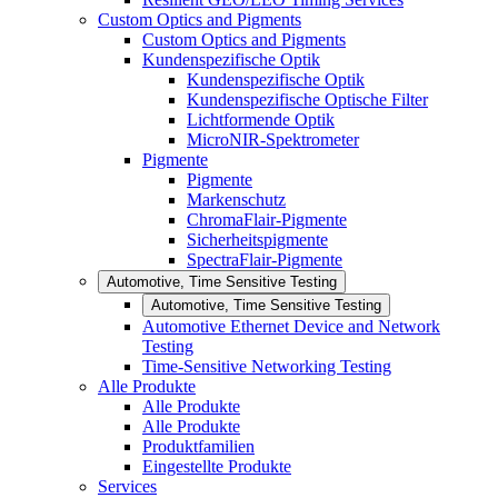
Custom Optics and Pigments
Custom Optics and Pigments
Kundenspezifische Optik
Kundenspezifische Optik
Kundenspezifische Optische Filter
Lichtformende Optik
MicroNIR-Spektrometer
Pigmente
Pigmente
Markenschutz
ChromaFlair-Pigmente
Sicherheitspigmente
SpectraFlair-Pigmente
Automotive, Time Sensitive Testing
Automotive, Time Sensitive Testing
Automotive Ethernet Device and Network
Testing
Time-Sensitive Networking Testing
Alle Produkte
Alle Produkte
Alle Produkte
Produktfamilien
Eingestellte Produkte
Services