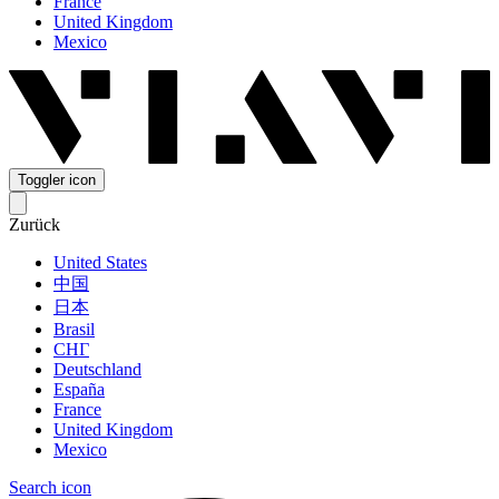
France
United Kingdom
Mexico
Toggler icon
Zurück
United States
中国
日本
Brasil
СНГ
Deutschland
España
France
United Kingdom
Mexico
Search icon