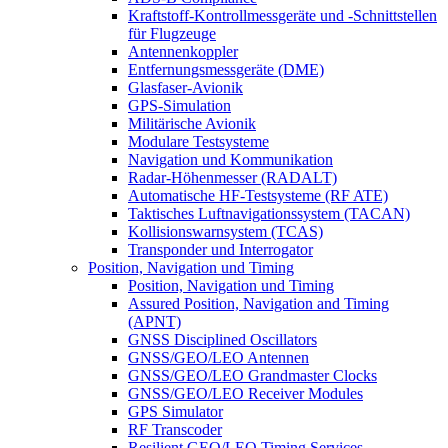
Kraftstoff-Kontrollmessgeräte und -Schnittstellen
für Flugzeuge
Antennenkoppler
Entfernungsmessgeräte (DME)
Glasfaser-Avionik
GPS-Simulation
Militärische Avionik
Modulare Testsysteme
Navigation und Kommunikation
Radar-Höhenmesser (RADALT)
Automatische HF-Testsysteme (RF ATE)
Taktisches Luftnavigationssystem (TACAN)
Kollisionswarnsystem (TCAS)
Transponder und Interrogator
Position, Navigation und Timing
Position, Navigation und Timing
Assured Position, Navigation and Timing
(APNT)
GNSS Disciplined Oscillators
GNSS/GEO/LEO Antennen
GNSS/GEO/LEO Grandmaster Clocks
GNSS/GEO/LEO Receiver Modules
GPS Simulator
RF Transcoder
Resilient GEO/LEO Timing Services