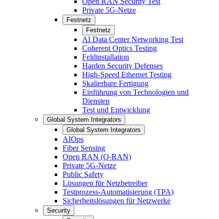
Open RAN Security Test
Private 5G-Netze
Festnetz
Festnetz
AI Data Center Networking Test
Coherent Optics Testing
Feldinstallation
Harden Security Defenses
High-Speed Ethernet Testing
Skalierbare Fertigung
Einführung von Technologien und
Diensten
Test und Entwicklung
Global System Integrators
Global System Integrators
AIOps
Fiber Sensing
Open RAN (O-RAN)
Private 5G-Netze
Public Safety
Lösungen für Netzbetreiber
Testprozess-Automatisierung (TPA)
Sicherheitslösungen für Netzwerke
Security