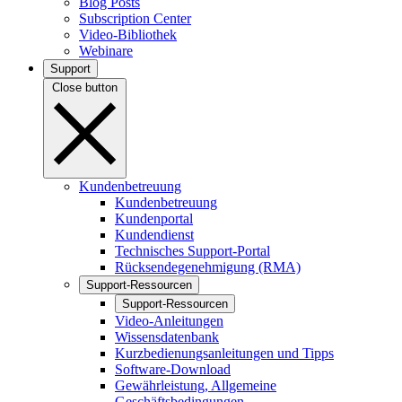
Blog Posts
Subscription Center
Video-Bibliothek
Webinare
Support
Close button
Kundenbetreuung
Kundenbetreuung
Kundenportal
Kundendienst
Technisches Support-Portal
Rücksendegenehmigung (RMA)
Support-Ressourcen
Support-Ressourcen
Video-Anleitungen
Wissensdatenbank
Kurzbedienungsanleitungen und Tipps
Software-Download
Gewährleistung, Allgemeine
Geschäftsbedingungen