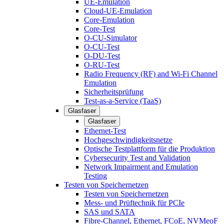
UE-Emulation
Cloud-UE-Emulation
Core-Emulation
Core-Test
O-CU-Simulator
O-CU-Test
O-DU-Test
O-RU-Test
Radio Frequency (RF) and Wi-Fi Channel
Emulation
Sicherheitsprüfung
Test-as-a-Service (TaaS)
Glasfaser
Glasfaser
Ethernet-Test
Hochgeschwindigkeitsnetze
Optische Testplattform für die Produktion
Cybersecurity Test and Validation
Network Impairment and Emulation
Testing
Testen von Speichernetzen
Testen von Speichernetzen
Mess- und Prüftechnik für PCIe
SAS und SATA
Fibre-Channel, Ethernet, FCoE, NVMeoF