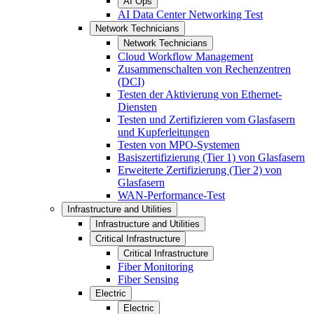
AI Ops
AI Data Center Networking Test
Network Technicians
Network Technicians
Cloud Workflow Management
Zusammenschalten von Rechenzentren
(DCI)
Testen der Aktivierung von Ethernet-
Diensten
Testen und Zertifizieren vom Glasfasern
und Kupferleitungen
Testen von MPO-Systemen
Basiszertifizierung (Tier 1) von Glasfasern
Erweiterte Zertifizierung (Tier 2) von
Glasfasern
WAN-Performance-Test
Infrastructure and Utilities
Infrastructure and Utilities
Critical Infrastructure
Critical Infrastructure
Fiber Monitoring
Fiber Sensing
Electric
Electric