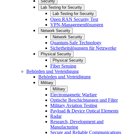
Security
Lab Testing for Security
Lab Testing for Security
Open RAN Security Test
VPN-Managementlösungen
Network Security
Network Security
Quantum-Safe Technology
Sicherheitslösungen für Netzwerke
Physical Security
Physical Security
Fiber Sensing
Behörden und Verteidigung
Behörden und Verteidigung
Military
Military
Electromagnetic Warfare
Optische Beschichtungen und Filter
Military Aviation Testing
Payload & Device Optical Elements
Radar
Research, Development and
Manufacturing
Secure and Reliable Communications