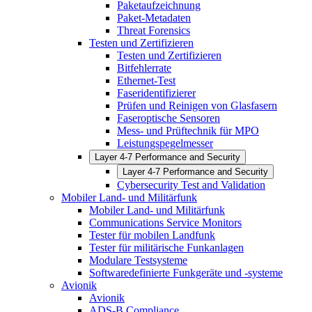
Paketaufzeichnung
Paket-Metadaten
Threat Forensics
Testen und Zertifizieren
Testen und Zertifizieren
Bitfehlerrate
Ethernet-Test
Faseridentifizierer
Prüfen und Reinigen von Glasfasern
Faseroptische Sensoren
Mess- und Prüftechnik für MPO
Leistungspegelmesser
Layer 4-7 Performance and Security
Layer 4-7 Performance and Security
Cybersecurity Test and Validation
Mobiler Land- und Militärfunk
Mobiler Land- und Militärfunk
Communications Service Monitors
Tester für mobilen Landfunk
Tester für militärische Funkanlagen
Modulare Testsysteme
Softwaredefinierte Funkgeräte und -systeme
Avionik
Avionik
ADS-B Compliance