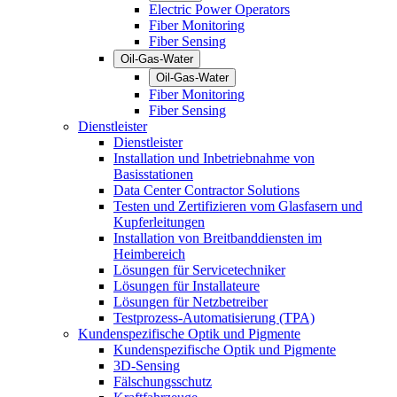
Electric Power Operators
Fiber Monitoring
Fiber Sensing
Oil-Gas-Water
Oil-Gas-Water
Fiber Monitoring
Fiber Sensing
Dienstleister
Dienstleister
Installation und Inbetriebnahme von
Basisstationen
Data Center Contractor Solutions
Testen und Zertifizieren vom Glasfasern und
Kupferleitungen
Installation von Breitbanddiensten im
Heimbereich
Lösungen für Servicetechniker
Lösungen für Installateure
Lösungen für Netzbetreiber
Testprozess-Automatisierung (TPA)
Kundenspezifische Optik und Pigmente
Kundenspezifische Optik und Pigmente
3D-Sensing
Fälschungsschutz