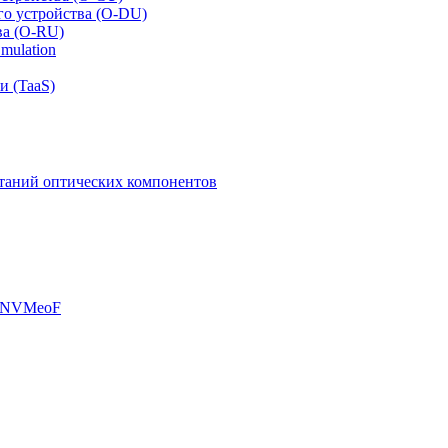
го устройства (O-DU)
ва (O-RU)
mulation
и (TaaS)
таний оптических компонентов
, NVMeoF