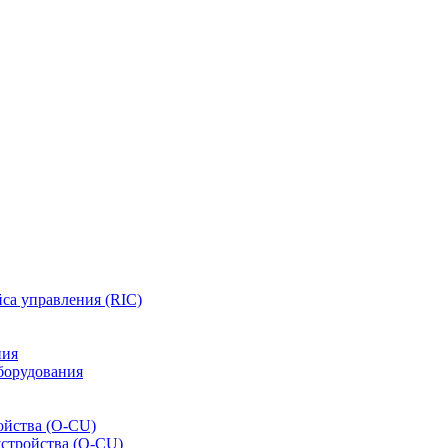
са управления (RIC)
ния
борудования
ойства (O-CU)
устройства (O-CU)