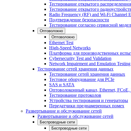
Тестирование открытого распределенно
Тестирование открытого радиоустройст
Radio Frequency (RF) and Wi-Fi Channel E
Подтверждение безопасности
Тестирование согласно сервисной модел
Оптоволокно
Оптоволокно
Ethernet Test
High-Speed Networks
Платформа для производственных испы
Cybersecurity Test and Validation
Network Impairment and Emulation Testing
Тестирование сетей хранения данных
Тестирование сетей хранения данных
Тестовое оборудование для PCIe
SAS и SATA
Оптоволоконный канал, Ethernet, FCoE
Тестирование протоколов
Устройства тестирования и генераторы
Передатчики преднамеренных помех
Развертывание и обслуживание сетей
Развертывание и обслуживание сетей
Беспроводные сети
Беспроводные сети