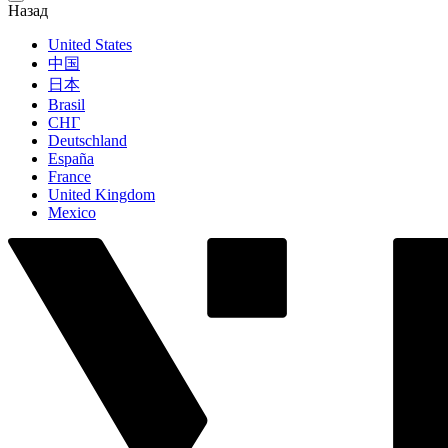
Назад
United States
中国
日本
Brasil
СНГ
Deutschland
España
France
United Kingdom
Mexico