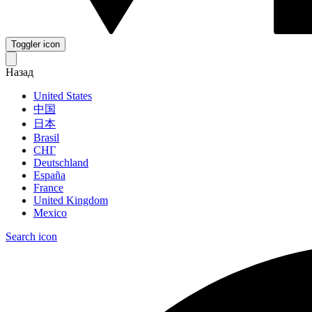
Toggler icon
Назад
United States
中国
日本
Brasil
СНГ
Deutschland
España
France
United Kingdom
Mexico
Search icon