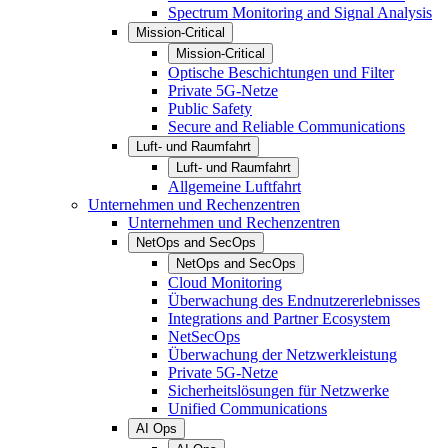
Spectrum Monitoring and Signal Analysis
Mission-Critical
Mission-Critical
Optische Beschichtungen und Filter
Private 5G-Netze
Public Safety
Secure and Reliable Communications
Luft- und Raumfahrt
Luft- und Raumfahrt
Allgemeine Luftfahrt
Unternehmen und Rechenzentren
Unternehmen und Rechenzentren
NetOps and SecOps
NetOps and SecOps
Cloud Monitoring
Überwachung des Endnutzererlebnisses
Integrations and Partner Ecosystem
NetSecOps
Überwachung der Netzwerkleistung
Private 5G-Netze
Sicherheitslösungen für Netzwerke
Unified Communications
AI Ops