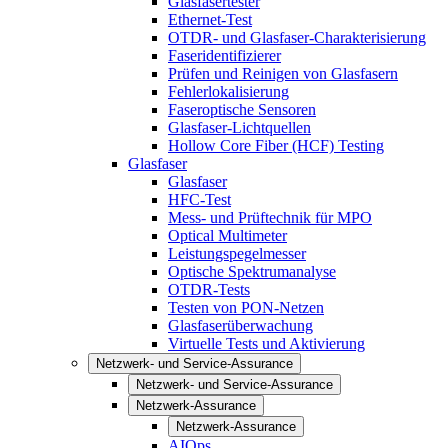
Glasfasertester
Ethernet-Test
OTDR- und Glasfaser-Charakterisierung
Faseridentifizierer
Prüfen und Reinigen von Glasfasern
Fehlerlokalisierung
Faseroptische Sensoren
Glasfaser-Lichtquellen
Hollow Core Fiber (HCF) Testing
Glasfaser
Glasfaser
HFC-Test
Mess- und Prüftechnik für MPO
Optical Multimeter
Leistungspegelmesser
Optische Spektrumanalyse
OTDR-Tests
Testen von PON-Netzen
Glasfaserüberwachung
Virtuelle Tests und Aktivierung
Netzwerk- und Service-Assurance
Netzwerk- und Service-Assurance
Netzwerk-Assurance
Netzwerk-Assurance
AIOps