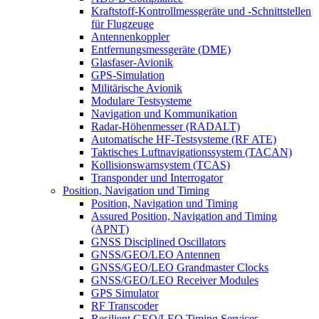
Kraftstoff-Kontrollmessgeräte und -Schnittstellen
für Flugzeuge
Antennenkoppler
Entfernungsmessgeräte (DME)
Glasfaser-Avionik
GPS-Simulation
Militärische Avionik
Modulare Testsysteme
Navigation und Kommunikation
Radar-Höhenmesser (RADALT)
Automatische HF-Testsysteme (RF ATE)
Taktisches Luftnavigationssystem (TACAN)
Kollisionswarnsystem (TCAS)
Transponder und Interrogator
Position, Navigation und Timing
Position, Navigation und Timing
Assured Position, Navigation and Timing
(APNT)
GNSS Disciplined Oscillators
GNSS/GEO/LEO Antennen
GNSS/GEO/LEO Grandmaster Clocks
GNSS/GEO/LEO Receiver Modules
GPS Simulator
RF Transcoder
Resilient GEO/LEO Timing Services