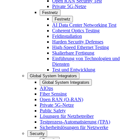
Open RAN Security Test
Private 5G-Netze
Festnetz
Festnetz
AI Data Center Networking Test
Coherent Optics Testing
Feldinstallation
Harden Security Defenses
High-Speed Ethernet Testing
Skalierbare Fertigung
Einführung von Technologien und
Diensten
Test und Entwicklung
Global System Integrators
Global System Integrators
AIOps
Fiber Sensing
Open RAN (O-RAN)
Private 5G-Netze
Public Safety
Lösungen für Netzbetreiber
Testprozess-Automatisierung (TPA)
Sicherheitslösungen für Netzwerke
Security