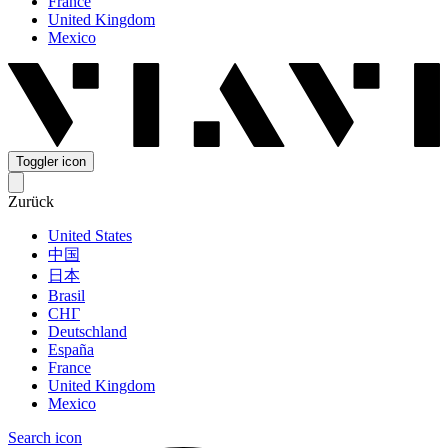
France
United Kingdom
Mexico
Toggler icon
Zurück
United States
中国
日本
Brasil
СНГ
Deutschland
España
France
United Kingdom
Mexico
Search icon