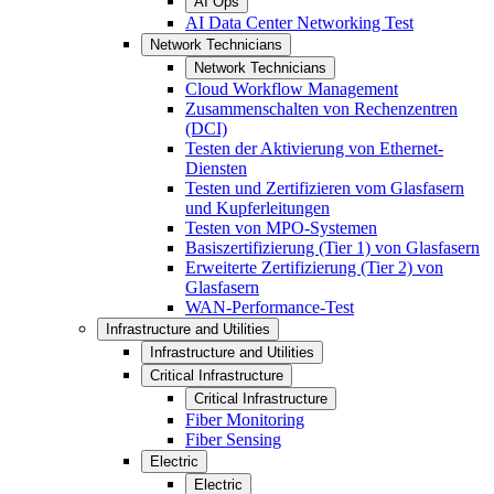
AI Ops
AI Data Center Networking Test
Network Technicians
Network Technicians
Cloud Workflow Management
Zusammenschalten von Rechenzentren
(DCI)
Testen der Aktivierung von Ethernet-
Diensten
Testen und Zertifizieren vom Glasfasern
und Kupferleitungen
Testen von MPO-Systemen
Basiszertifizierung (Tier 1) von Glasfasern
Erweiterte Zertifizierung (Tier 2) von
Glasfasern
WAN-Performance-Test
Infrastructure and Utilities
Infrastructure and Utilities
Critical Infrastructure
Critical Infrastructure
Fiber Monitoring
Fiber Sensing
Electric
Electric