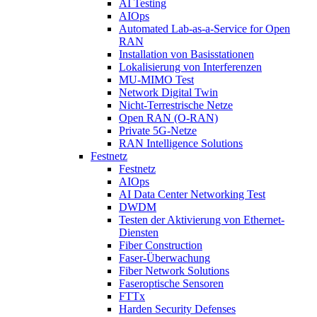
AI Testing
AIOps
Automated Lab-as-a-Service for Open
RAN
Installation von Basisstationen
Lokalisierung von Interferenzen
MU-MIMO Test
Network Digital Twin
Nicht-Terrestrische Netze
Open RAN (O-RAN)
Private 5G-Netze
RAN Intelligence Solutions
Festnetz
Festnetz
AIOps
AI Data Center Networking Test
DWDM
Testen der Aktivierung von Ethernet-
Diensten
Fiber Construction
Faser-Überwachung
Fiber Network Solutions
Faseroptische Sensoren
FTTx
Harden Security Defenses