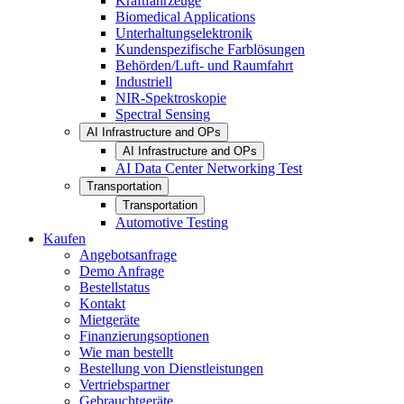
Kraftfahrzeuge
Biomedical Applications
Unterhaltungselektronik
Kundenspezifische Farblösungen
Behörden/Luft- und Raumfahrt
Industriell
NIR-Spektroskopie
Spectral Sensing
AI Infrastructure and OPs
AI Infrastructure and OPs
AI Data Center Networking Test
Transportation
Transportation
Automotive Testing
Kaufen
Angebotsanfrage
Demo Anfrage
Bestellstatus
Kontakt
Mietgeräte
Finanzierungsoptionen
Wie man bestellt
Bestellung von Dienstleistungen
Vertriebspartner
Gebrauchtgeräte