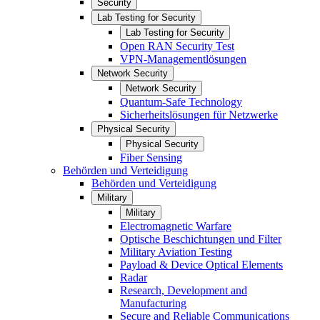
Security
Lab Testing for Security
Lab Testing for Security
Open RAN Security Test
VPN-Managementlösungen
Network Security
Network Security
Quantum-Safe Technology
Sicherheitslösungen für Netzwerke
Physical Security
Physical Security
Fiber Sensing
Behörden und Verteidigung
Behörden und Verteidigung
Military
Military
Electromagnetic Warfare
Optische Beschichtungen und Filter
Military Aviation Testing
Payload & Device Optical Elements
Radar
Research, Development and
Manufacturing
Secure and Reliable Communications