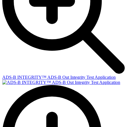
ADS-B INTEGRITY™ ADS-B Out Integrity Test Application