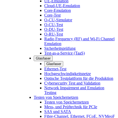
UE-Emulation
Cloud-UE-Emulation
Core-Emulation
Core-Test
O-CU-Simulator
O-CU-Test
O-DU-Test
O-RU-Test
Radio Frequency (RF) and Wi-Fi Channel
Emulation
Sicherheitsprüfung
Test-as-a-Service (TaaS)
Glasfaser
Glasfaser
Ethernet-Test
Hochgeschwindigkeitsnetze
Optische Testplattform für die Produktion
Cybersecurity Test and Validation
Network Impairment and Emulation
Testing
Testen von Speichernetzen
Testen von Speichernetzen
Mess- und Prüftechnik für PCIe
SAS und SATA
Fibre-Channel, Ethernet, FCoE, NVMeoF