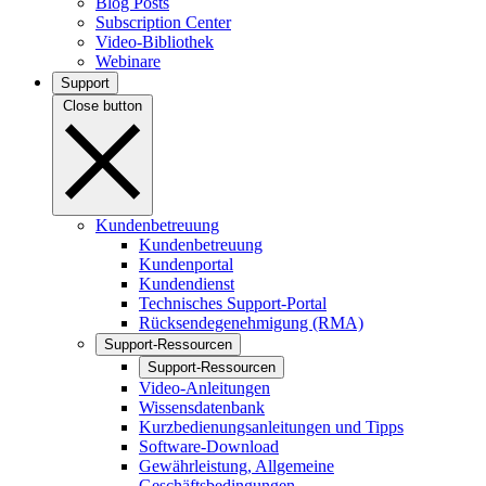
Blog Posts
Subscription Center
Video-Bibliothek
Webinare
Support
Close button
Kundenbetreuung
Kundenbetreuung
Kundenportal
Kundendienst
Technisches Support-Portal
Rücksendegenehmigung (RMA)
Support-Ressourcen
Support-Ressourcen
Video-Anleitungen
Wissensdatenbank
Kurzbedienungsanleitungen und Tipps
Software-Download
Gewährleistung, Allgemeine
Geschäftsbedingungen