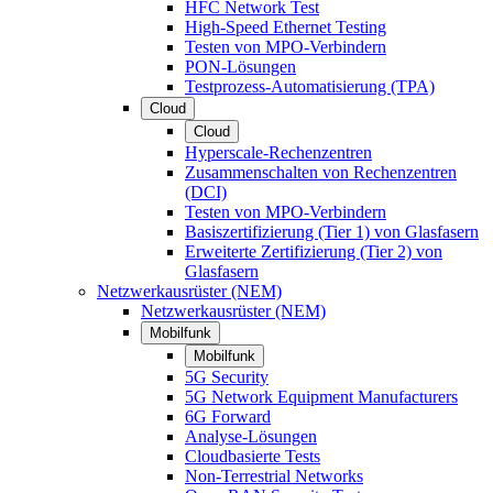
HFC Network Test
High-Speed Ethernet Testing
Testen von MPO-Verbindern
PON-Lösungen
Testprozess-Automatisierung (TPA)
Cloud
Cloud
Hyperscale-Rechenzentren
Zusammenschalten von Rechenzentren
(DCI)
Testen von MPO-Verbindern
Basiszertifizierung (Tier 1) von Glasfasern
Erweiterte Zertifizierung (Tier 2) von
Glasfasern
Netzwerkausrüster (NEM)
Netzwerkausrüster (NEM)
Mobilfunk
Mobilfunk
5G Security
5G Network Equipment Manufacturers
6G Forward
Analyse-Lösungen
Cloudbasierte Tests
Non-Terrestrial Networks