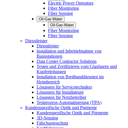
Electric Power Operators
Fiber Monitoring
Fiber Sensing
Oil-Gas-Water
Oil-Gas-Water
Fiber Monitoring
Fiber Sensing
Dienstleister
Dienstleister
Installation und Inbetriebnahme von
Basisstationen
Data Center Contractor Solutions
Testen und Zertifizieren vom Glasfasern und
Kupferleitungen
Installation von Breitbanddiensten im
Heimbereich
Lösungen für Servicetechniker
Lösungen für Installateure
Lösungen für Netzbetreiber
Testprozess-Automatisierung (TPA)
Kundenspezifische Optik und Pigmente
Kundenspezifische Optik und Pigmente
3D-Sensing
Fälschungsschutz