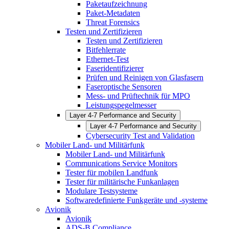
Paketaufzeichnung
Paket-Metadaten
Threat Forensics
Testen und Zertifizieren
Testen und Zertifizieren
Bitfehlerrate
Ethernet-Test
Faseridentifizierer
Prüfen und Reinigen von Glasfasern
Faseroptische Sensoren
Mess- und Prüftechnik für MPO
Leistungspegelmesser
Layer 4-7 Performance and Security
Layer 4-7 Performance and Security
Cybersecurity Test and Validation
Mobiler Land- und Militärfunk
Mobiler Land- und Militärfunk
Communications Service Monitors
Tester für mobilen Landfunk
Tester für militärische Funkanlagen
Modulare Testsysteme
Softwaredefinierte Funkgeräte und -systeme
Avionik
Avionik
ADS-B Compliance