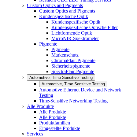
Custom Optics and Pigments
Custom Optics and Pigments
Kundenspezifische Optik
Kundenspezifische Optik
Kundenspezifische Optische Filter
Lichtformende Optik
MicroNIR-Spektrometer
Pigmente
Pigmente
Markenschutz
ChromaFlair-Pigmente
Sicherheitspigmente
SpectraFlair-Pigmente
Automotive, Time Sensitive Testing
Automotive, Time Sensitive Testing
Automotive Ethernet Device and Network
Testing
Time-Sensitive Networking Testing
Alle Produkte
Alle Produkte
Alle Produkte
Produktfamilien
Eingestellte Produkte
Services