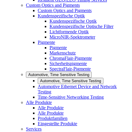
Custom Optics and Pigments
Custom Optics and Pigments
Kundenspezifische Optik
Kundenspezifische Optik
Kundenspezifische Optische Filter
Lichtformende Optik
MicroNIR-Spektrometer
Pigmente
Pigmente
Markenschutz
ChromaFlair-Pigmente
Sicherheitspigmente
SpectraFlair-Pigmente
Automotive, Time Sensitive Testing
Automotive, Time Sensitive Testing
Automotive Ethernet Device and Network
Testing
Time-Sensitive Networking Testing
Alle Produkte
Alle Produkte
Alle Produkte
Produktfamilien
Eingestellte Produkte
Services