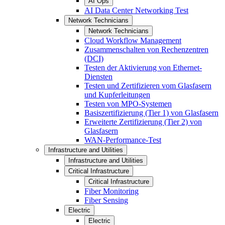
AI Ops
AI Data Center Networking Test
Network Technicians
Network Technicians
Cloud Workflow Management
Zusammenschalten von Rechenzentren
(DCI)
Testen der Aktivierung von Ethernet-
Diensten
Testen und Zertifizieren vom Glasfasern
und Kupferleitungen
Testen von MPO-Systemen
Basiszertifizierung (Tier 1) von Glasfasern
Erweiterte Zertifizierung (Tier 2) von
Glasfasern
WAN-Performance-Test
Infrastructure and Utilities
Infrastructure and Utilities
Critical Infrastructure
Critical Infrastructure
Fiber Monitoring
Fiber Sensing
Electric
Electric