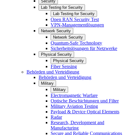
Security
Lab Testing for Security
Lab Testing for Security
Open RAN Security Test
VPN-Managementlösungen
Network Security
Network Security
Quantum-Safe Technology
Sicherheitslösungen für Netzwerke
Physical Security
Physical Security
Fiber Sensing
Behörden und Verteidigung
Behörden und Verteidigung
Military
Military
Electromagnetic Warfare
Optische Beschichtungen und Filter
Military Aviation Testing
Payload & Device Optical Elements
Radar
Research, Development and
Manufacturing
Secure and Reliable Communications