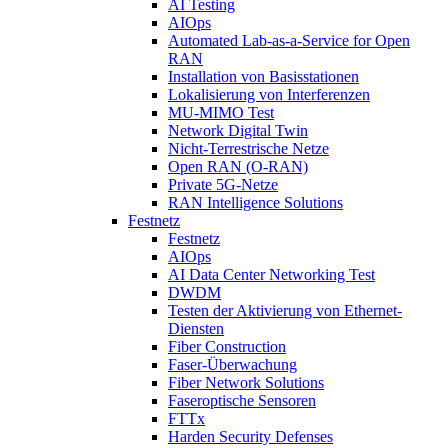
AI Testing
AIOps
Automated Lab-as-a-Service for Open
RAN
Installation von Basisstationen
Lokalisierung von Interferenzen
MU-MIMO Test
Network Digital Twin
Nicht-Terrestrische Netze
Open RAN (O-RAN)
Private 5G-Netze
RAN Intelligence Solutions
Festnetz
Festnetz
AIOps
AI Data Center Networking Test
DWDM
Testen der Aktivierung von Ethernet-
Diensten
Fiber Construction
Faser-Überwachung
Fiber Network Solutions
Faseroptische Sensoren
FTTx
Harden Security Defenses