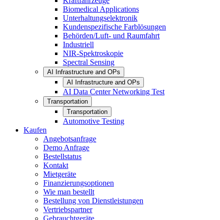
Kraftfahrzeuge
Biomedical Applications
Unterhaltungselektronik
Kundenspezifische Farblösungen
Behörden/Luft- und Raumfahrt
Industriell
NIR-Spektroskopie
Spectral Sensing
AI Infrastructure and OPs
AI Infrastructure and OPs
AI Data Center Networking Test
Transportation
Transportation
Automotive Testing
Kaufen
Angebotsanfrage
Demo Anfrage
Bestellstatus
Kontakt
Mietgeräte
Finanzierungsoptionen
Wie man bestellt
Bestellung von Dienstleistungen
Vertriebspartner
Gebrauchtgeräte