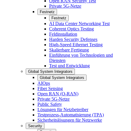
Open RAN Security Test
Private 5G-Netze
Festnetz
Festnetz
AI Data Center Networking Test
Coherent Optics Testing
Feldinstallation
Harden Security Defenses
High-Speed Ethernet Testing
Skalierbare Fertigung
Einführung von Technologien und
Diensten
Test und Entwicklung
Global System Integrators
Global System Integrators
AIOps
Fiber Sensing
Open RAN (O-RAN)
Private 5G-Netze
Public Safety
Lösungen für Netzbetreiber
Testprozess-Automatisierung (TPA)
Sicherheitslösungen für Netzwerke
Security