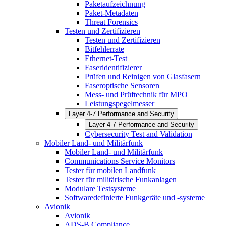
Paketaufzeichnung
Paket-Metadaten
Threat Forensics
Testen und Zertifizieren
Testen und Zertifizieren
Bitfehlerrate
Ethernet-Test
Faseridentifizierer
Prüfen und Reinigen von Glasfasern
Faseroptische Sensoren
Mess- und Prüftechnik für MPO
Leistungspegelmesser
Layer 4-7 Performance and Security
Layer 4-7 Performance and Security
Cybersecurity Test and Validation
Mobiler Land- und Militärfunk
Mobiler Land- und Militärfunk
Communications Service Monitors
Tester für mobilen Landfunk
Tester für militärische Funkanlagen
Modulare Testsysteme
Softwaredefinierte Funkgeräte und -systeme
Avionik
Avionik
ADS-B Compliance