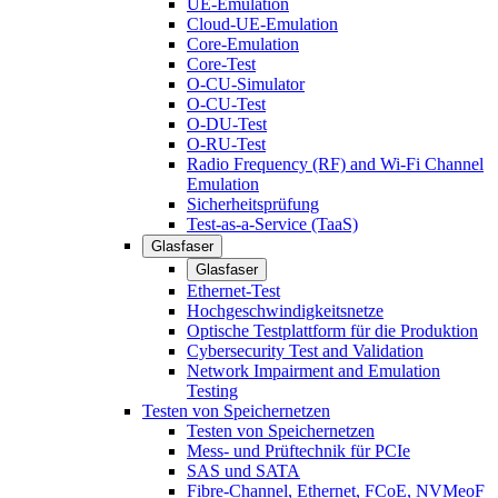
UE-Emulation
Cloud-UE-Emulation
Core-Emulation
Core-Test
O-CU-Simulator
O-CU-Test
O-DU-Test
O-RU-Test
Radio Frequency (RF) and Wi-Fi Channel
Emulation
Sicherheitsprüfung
Test-as-a-Service (TaaS)
Glasfaser
Glasfaser
Ethernet-Test
Hochgeschwindigkeitsnetze
Optische Testplattform für die Produktion
Cybersecurity Test and Validation
Network Impairment and Emulation
Testing
Testen von Speichernetzen
Testen von Speichernetzen
Mess- und Prüftechnik für PCIe
SAS und SATA
Fibre-Channel, Ethernet, FCoE, NVMeoF