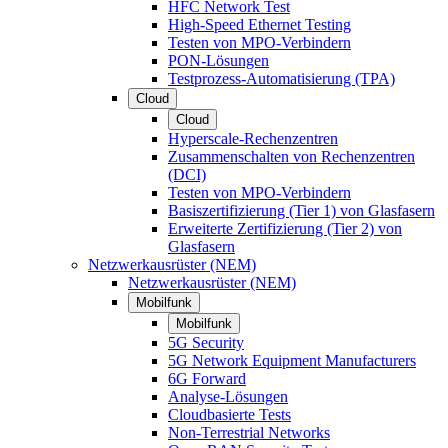
HFC Network Test
High-Speed Ethernet Testing
Testen von MPO-Verbindern
PON-Lösungen
Testprozess-Automatisierung (TPA)
Cloud
Cloud
Hyperscale-Rechenzentren
Zusammenschalten von Rechenzentren
(DCI)
Testen von MPO-Verbindern
Basiszertifizierung (Tier 1) von Glasfasern
Erweiterte Zertifizierung (Tier 2) von
Glasfasern
Netzwerkausrüster (NEM)
Netzwerkausrüster (NEM)
Mobilfunk
Mobilfunk
5G Security
5G Network Equipment Manufacturers
6G Forward
Analyse-Lösungen
Cloudbasierte Tests
Non-Terrestrial Networks