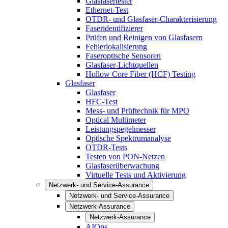
Glasfasertester
Ethernet-Test
OTDR- und Glasfaser-Charakterisierung
Faseridentifizierer
Prüfen und Reinigen von Glasfasern
Fehlerlokalisierung
Faseroptische Sensoren
Glasfaser-Lichtquellen
Hollow Core Fiber (HCF) Testing
Glasfaser
Glasfaser
HFC-Test
Mess- und Prüftechnik für MPO
Optical Multimeter
Leistungspegelmesser
Optische Spektrumanalyse
OTDR-Tests
Testen von PON-Netzen
Glasfaserüberwachung
Virtuelle Tests und Aktivierung
Netzwerk- und Service-Assurance
Netzwerk- und Service-Assurance
Netzwerk-Assurance
Netzwerk-Assurance
AIOps