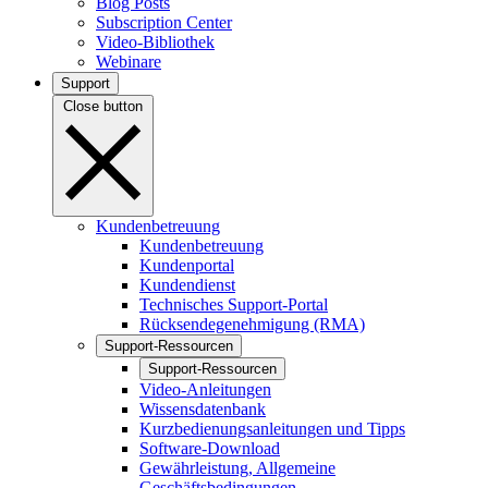
Blog Posts
Subscription Center
Video-Bibliothek
Webinare
Support
Close button
Kundenbetreuung
Kundenbetreuung
Kundenportal
Kundendienst
Technisches Support-Portal
Rücksendegenehmigung (RMA)
Support-Ressourcen
Support-Ressourcen
Video-Anleitungen
Wissensdatenbank
Kurzbedienungsanleitungen und Tipps
Software-Download
Gewährleistung, Allgemeine
Geschäftsbedingungen