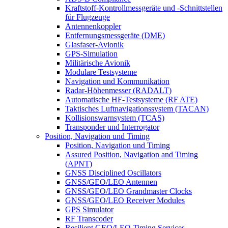
Kraftstoff-Kontrollmessgeräte und -Schnittstellen
für Flugzeuge
Antennenkoppler
Entfernungsmessgeräte (DME)
Glasfaser-Avionik
GPS-Simulation
Militärische Avionik
Modulare Testsysteme
Navigation und Kommunikation
Radar-Höhenmesser (RADALT)
Automatische HF-Testsysteme (RF ATE)
Taktisches Luftnavigationssystem (TACAN)
Kollisionswarnsystem (TCAS)
Transponder und Interrogator
Position, Navigation und Timing
Position, Navigation und Timing
Assured Position, Navigation and Timing
(APNT)
GNSS Disciplined Oscillators
GNSS/GEO/LEO Antennen
GNSS/GEO/LEO Grandmaster Clocks
GNSS/GEO/LEO Receiver Modules
GPS Simulator
RF Transcoder
Resilient GEO/LEO Timing Services