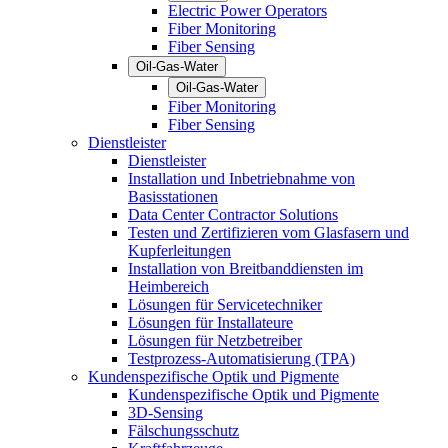
Electric Power Operators
Fiber Monitoring
Fiber Sensing
Oil-Gas-Water
Oil-Gas-Water
Fiber Monitoring
Fiber Sensing
Dienstleister
Dienstleister
Installation und Inbetriebnahme von
Basisstationen
Data Center Contractor Solutions
Testen und Zertifizieren vom Glasfasern und
Kupferleitungen
Installation von Breitbanddiensten im
Heimbereich
Lösungen für Servicetechniker
Lösungen für Installateure
Lösungen für Netzbetreiber
Testprozess-Automatisierung (TPA)
Kundenspezifische Optik und Pigmente
Kundenspezifische Optik und Pigmente
3D-Sensing
Fälschungsschutz