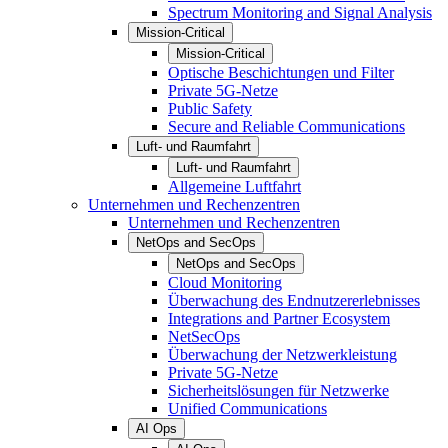
Spectrum Monitoring and Signal Analysis
Mission-Critical
Mission-Critical
Optische Beschichtungen und Filter
Private 5G-Netze
Public Safety
Secure and Reliable Communications
Luft- und Raumfahrt
Luft- und Raumfahrt
Allgemeine Luftfahrt
Unternehmen und Rechenzentren
Unternehmen und Rechenzentren
NetOps and SecOps
NetOps and SecOps
Cloud Monitoring
Überwachung des Endnutzererlebnisses
Integrations and Partner Ecosystem
NetSecOps
Überwachung der Netzwerkleistung
Private 5G-Netze
Sicherheitslösungen für Netzwerke
Unified Communications
AI Ops