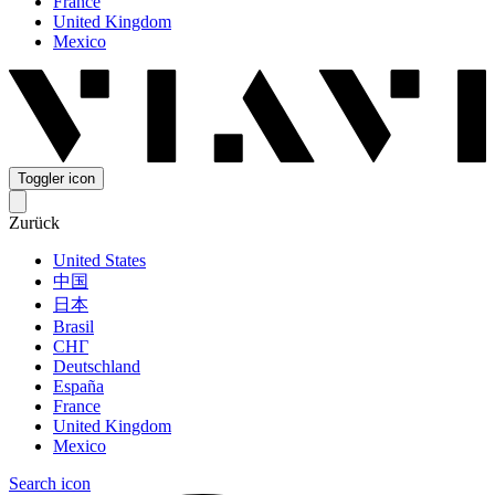
France
United Kingdom
Mexico
Toggler icon
Zurück
United States
中国
日本
Brasil
СНГ
Deutschland
España
France
United Kingdom
Mexico
Search icon