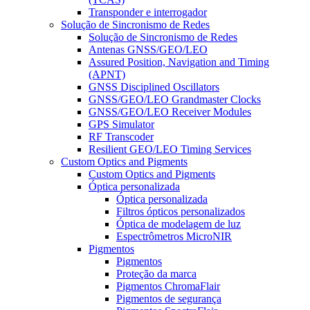
Transponder e interrogador
Solução de Sincronismo de Redes
Solução de Sincronismo de Redes
Antenas GNSS/GEO/LEO
Assured Position, Navigation and Timing
(APNT)
GNSS Disciplined Oscillators
GNSS/GEO/LEO Grandmaster Clocks
GNSS/GEO/LEO Receiver Modules
GPS Simulator
RF Transcoder
Resilient GEO/LEO Timing Services
Custom Optics and Pigments
Custom Optics and Pigments
Óptica personalizada
Óptica personalizada
Filtros ópticos personalizados
Óptica de modelagem de luz
Espectrômetros MicroNIR
Pigmentos
Pigmentos
Proteção da marca
Pigmentos ChromaFlair
Pigmentos de segurança