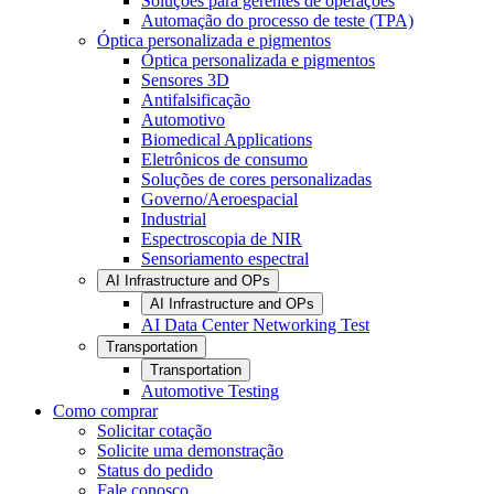
Soluções para gerentes de operações
Automação do processo de teste (TPA)
Óptica personalizada e pigmentos
Óptica personalizada e pigmentos
Sensores 3D
Antifalsificação
Automotivo
Biomedical Applications
Eletrônicos de consumo
Soluções de cores personalizadas
Governo/Aeroespacial
Industrial
Espectroscopia de NIR
Sensoriamento espectral
AI Infrastructure and OPs
AI Infrastructure and OPs
AI Data Center Networking Test
Transportation
Transportation
Automotive Testing
Como comprar
Solicitar cotação
Solicite uma demonstração
Status do pedido
Fale conosco