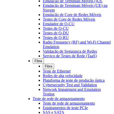
Emulação de Terminais Móveis ()UE
Emulação de Terminais Móveis (UE) na
Nuvem
Emulação de Core de Redes Móveis
Testes de Core de Redes Móveis
Emulador de O-CU
Testes de O-CU
Testes de O-DU
Testes de O-RU
Radio Frequency (RF) and Wi-Fi Channel
Emulation
Validação de Segurança de Redes
Serviço de Testes de Rede (TaaS)
Fibra
Fibra
Teste de Ethernet
Redes de alta velocidade
Plataforma de teste de produção óptica
Cybersecurity Test and Validation
Network Impairment and Emulation
Testing
Teste de rede de armazenamento
Teste de rede de armazenamento
Equipamentos de teste PCIe
SAS e SATA