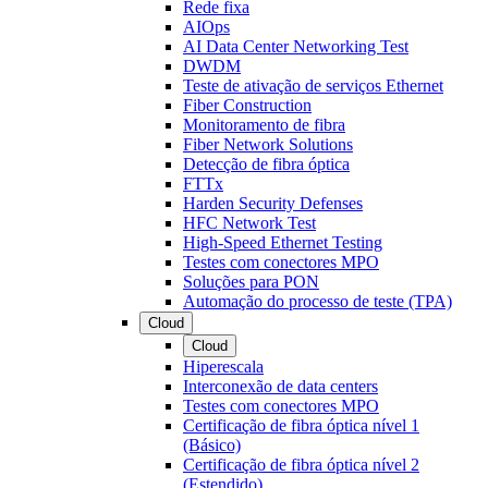
Rede fixa
AIOps
AI Data Center Networking Test
DWDM
Teste de ativação de serviços Ethernet
Fiber Construction
Monitoramento de fibra
Fiber Network Solutions
Detecção de fibra óptica
FTTx
Harden Security Defenses
HFC Network Test
High-Speed Ethernet Testing
Testes com conectores MPO
Soluções para PON
Automação do processo de teste (TPA)
Cloud
Cloud
Hiperescala
Interconexão de data centers
Testes com conectores MPO
Certificação de fibra óptica nível 1
(Básico)
Certificação de fibra óptica nível 2
(Estendido)