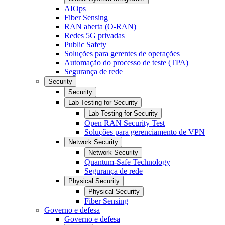
AIOps
Fiber Sensing
RAN aberta (O-RAN)
Redes 5G privadas
Public Safety
Soluções para gerentes de operações
Automação do processo de teste (TPA)
Segurança de rede
Security
Security
Lab Testing for Security
Lab Testing for Security
Open RAN Security Test
Soluções para gerenciamento de VPN
Network Security
Network Security
Quantum-Safe Technology
Segurança de rede
Physical Security
Physical Security
Fiber Sensing
Governo e defesa
Governo e defesa