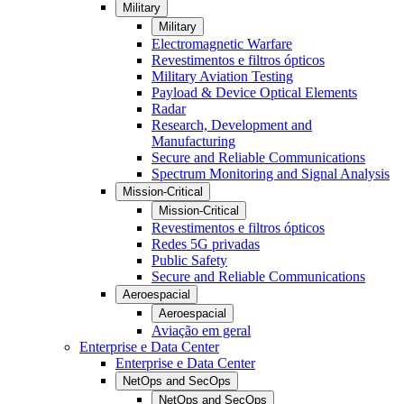
Military
Military
Electromagnetic Warfare
Revestimentos e filtros ópticos
Military Aviation Testing
Payload & Device Optical Elements
Radar
Research, Development and
Manufacturing
Secure and Reliable Communications
Spectrum Monitoring and Signal Analysis
Mission-Critical
Mission-Critical
Revestimentos e filtros ópticos
Redes 5G privadas
Public Safety
Secure and Reliable Communications
Aeroespacial
Aeroespacial
Aviação em geral
Enterprise e Data Center
Enterprise e Data Center
NetOps and SecOps
NetOps and SecOps