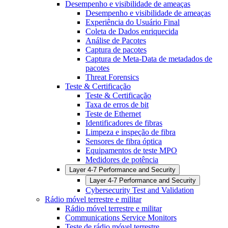
Desempenho e visibilidade de ameaças
Desempenho e visibilidade de ameaças
Experiência do Usuário Final
Coleta de Dados enriquecida
Análise de Pacotes
Captura de pacotes
Captura de Meta-Data de metadados de
pacotes
Threat Forensics
Teste & Certificação
Teste & Certificação
Taxa de erros de bit
Teste de Ethernet
Identificadores de fibras
Limpeza e inspeção de fibra
Sensores de fibra óptica
Equipamentos de teste MPO
Medidores de potência
Layer 4-7 Performance and Security
Layer 4-7 Performance and Security
Cybersecurity Test and Validation
Rádio móvel terrestre e militar
Rádio móvel terrestre e militar
Communications Service Monitors
Teste de rádio móvel terrestre