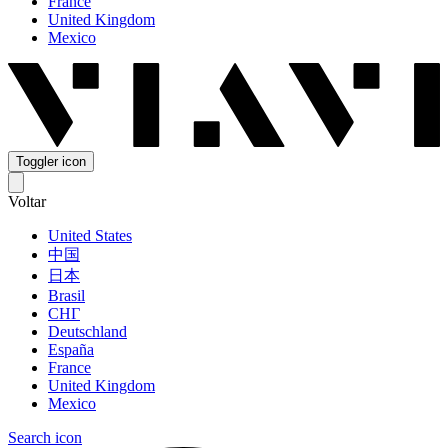
France
United Kingdom
Mexico
Toggler icon
Voltar
United States
中国
日本
Brasil
СНГ
Deutschland
España
France
United Kingdom
Mexico
Search icon