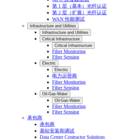
第 1 层（基本）光纤认证
第 2 层（扩展）光纤认证
WAN 性能测试
Infrastructure and Utilities
Infrastructure and Utilities
Critical Infrastructure
Critical Infrastructure
Fiber Monitoring
Fiber Sensing
Electric
Electric
电力运营商
Fiber Monitoring
Fiber Sensing
Oil-Gas-Water
Oil-Gas-Water
Fiber Monitoring
Fiber Sensing
承包商
承包商
基站安装和调试
Data Center Contractor Solutions