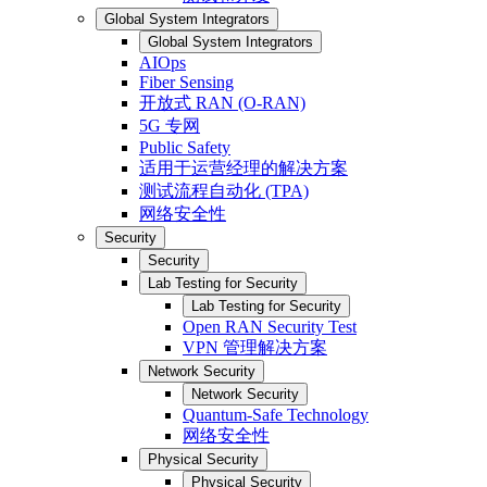
Global System Integrators
Global System Integrators
AIOps
Fiber Sensing
开放式 RAN (O-RAN)
5G 专网
Public Safety
适用于运营经理的解决方案
测试流程自动化 (TPA)
网络安全性
Security
Security
Lab Testing for Security
Lab Testing for Security
Open RAN Security Test
VPN 管理解决方案
Network Security
Network Security
Quantum-Safe Technology
网络安全性
Physical Security
Physical Security