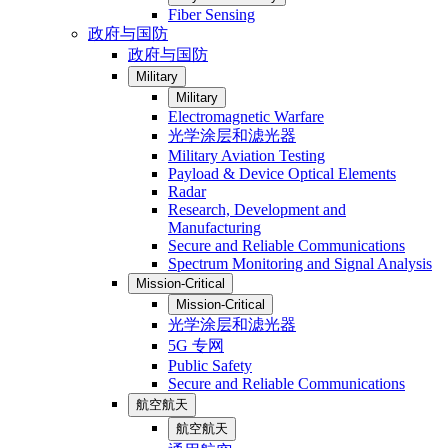
Fiber Sensing
政府与国防
政府与国防
Military
Military
Electromagnetic Warfare
光学涂层和滤光器
Military Aviation Testing
Payload & Device Optical Elements
Radar
Research, Development and
Manufacturing
Secure and Reliable Communications
Spectrum Monitoring and Signal Analysis
Mission-Critical
Mission-Critical
光学涂层和滤光器
5G 专网
Public Safety
Secure and Reliable Communications
航空航天
航空航天