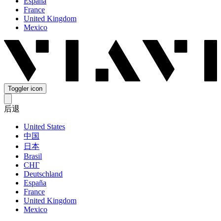
España
France
United Kingdom
Mexico
Toggler icon
后退
United States
中国
日本
Brasil
СНГ
Deutschland
España
France
United Kingdom
Mexico