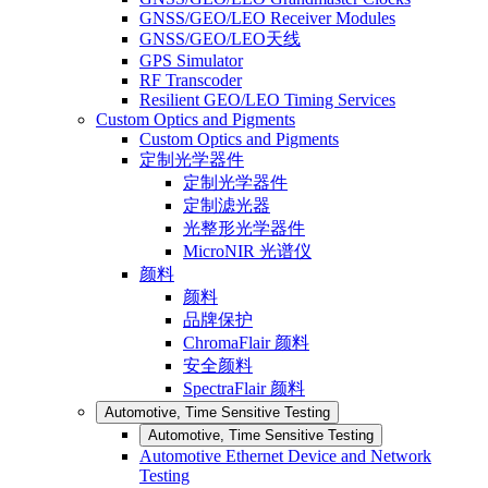
GNSS/GEO/LEO Receiver Modules
GNSS/GEO/LEO天线
GPS Simulator
RF Transcoder
Resilient GEO/LEO Timing Services
Custom Optics and Pigments
Custom Optics and Pigments
定制光学器件
定制光学器件
定制滤光器
光整形光学器件
MicroNIR 光谱仪
颜料
颜料
品牌保护
ChromaFlair 颜料
安全颜料
SpectraFlair 颜料
Automotive, Time Sensitive Testing
Automotive, Time Sensitive Testing
Automotive Ethernet Device and Network
Testing