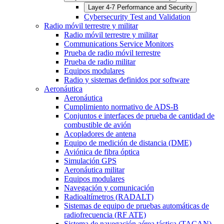
Layer 4-7 Performance and Security
Cybersecurity Test and Validation
Radio móvil terrestre y militar
Radio móvil terrestre y militar
Communications Service Monitors
Prueba de radio móvil terrestre
Prueba de radio militar
Equipos modulares
Radio y sistemas definidos por software
Aeronáutica
Aeronáutica
Cumplimiento normativo de ADS-B
Conjuntos e interfaces de prueba de cantidad de
combustible de avión
Acopladores de antena
Equipo de medición de distancia (DME)
Aviónica de fibra óptica
Simulación GPS
Aeronáutica militar
Equipos modulares
Navegación y comunicación
Radioaltímetros (RADALT)
Sistemas de equipo de pruebas automáticas de
radiofrecuencia (RF ATE)
Sistema de navegación aérea táctica (TACAN)