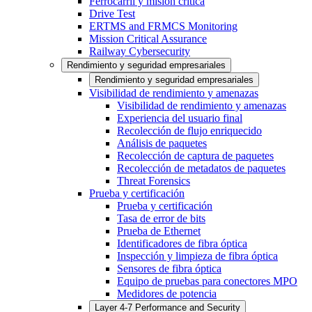
Ferrocarril y misión crítica
Drive Test
ERTMS and FRMCS Monitoring
Mission Critical Assurance
Railway Cybersecurity
Rendimiento y seguridad empresariales
Rendimiento y seguridad empresariales
Visibilidad de rendimiento y amenazas
Visibilidad de rendimiento y amenazas
Experiencia del usuario final
Recolección de flujo enriquecido
Análisis de paquetes
Recolección de captura de paquetes
Recolección de metadatos de paquetes
Threat Forensics
Prueba y certificación
Prueba y certificación
Tasa de error de bits
Prueba de Ethernet
Identificadores de fibra óptica
Inspección y limpieza de fibra óptica
Sensores de fibra óptica
Equipo de pruebas para conectores MPO
Medidores de potencia
Layer 4-7 Performance and Security