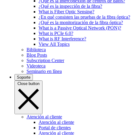
¿Qué es la interconexión de centros de datos?
¿Qué es la inspección de la fibra?
What is Fiber Optic Sensing?
¿En qué consisten las pruebas de la fibra óptica?
¿Qué es la monitorización de la fibra óptica?
What is a Passive Optical Network (PON)?
What is PCIe 6.0?
What is RF Interference?
View All Topics
Biblioteca
Blog Posts
Subscription Center
Videoteca
Seminario en línea
Soporte
Close button
Atención al cliente
Atención al cliente
Portal de clientes
Atención al cliente