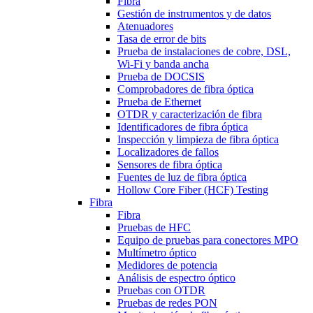
Fibra
Gestión de instrumentos y de datos
Atenuadores
Tasa de error de bits
Prueba de instalaciones de cobre, DSL,
Wi-Fi y banda ancha
Prueba de DOCSIS
Comprobadores de fibra óptica
Prueba de Ethernet
OTDR y caracterización de fibra
Identificadores de fibra óptica
Inspección y limpieza de fibra óptica
Localizadores de fallos
Sensores de fibra óptica
Fuentes de luz de fibra óptica
Hollow Core Fiber (HCF) Testing
Fibra
Fibra
Pruebas de HFC
Equipo de pruebas para conectores MPO
Multímetro óptico
Medidores de potencia
Análisis de espectro óptico
Pruebas con OTDR
Pruebas de redes PON