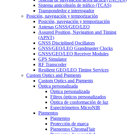
Sistema anticolisión de tráfico (TCAS)
Transpondedor e interrogador
Posición, navegación y temporización
Posición, navegación y temporización
Antenas GNSS/GEO/LEO
Assured Position, Navigation and Timing
(APNT)
GNSS Disciplined Oscillators
GNSS/GEO/LEO Grandmaster Clocks
GNSS/GEO/LEO Receiver Modules
GPS Simulator
RF Transcoder
Resilient GEO/LEO Timing Services
Custom Optics and Pigments
Custom Optics and Pigments
Óptica personalizada
Óptica personalizada
Filtros ópticos personalizados
Óptica de conformación de luz
Espectrómetros MicroNIR
Pigmentos
Pigmentos
Protección de marca
Pigmentos ChromaFlair