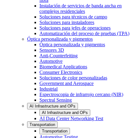
fibra
Instalación de servicios de banda ancha en
complejos residenciales
Soluciones para técnicos de campo
Soluciones para instaladores
Soluciones para jefes de operaciones
Automatización del proceso de pruebas (TPA)
Óptica personalizada y pigmentos
Óptica personalizada y pigmentos
Sensores 3D
Anti-Counterfeiting
Automotive
Biomedical Applications
Consumer Electronics
Soluciones de color personalizadas
Government and Aerospace
Industrial
Espectroscopia de infrarrojo cercano (NIR)
Spectral Sensing
AI Infrastructure and OPs
AI Infrastructure and OPs
AI Data Center Networking Test
Transportation
Transportation
Automotive Testing