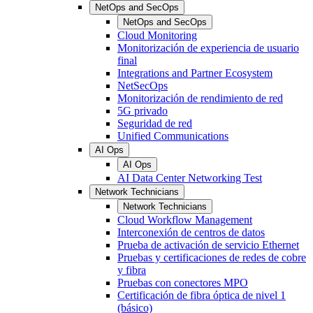
NetOps and SecOps
NetOps and SecOps
Cloud Monitoring
Monitorización de experiencia de usuario
final
Integrations and Partner Ecosystem
NetSecOps
Monitorización de rendimiento de red
5G privado
Seguridad de red
Unified Communications
AI Ops
AI Ops
AI Data Center Networking Test
Network Technicians
Network Technicians
Cloud Workflow Management
Interconexión de centros de datos
Prueba de activación de servicio Ethernet
Pruebas y certificaciones de redes de cobre
y fibra
Pruebas con conectores MPO
Certificación de fibra óptica de nivel 1
(básico)