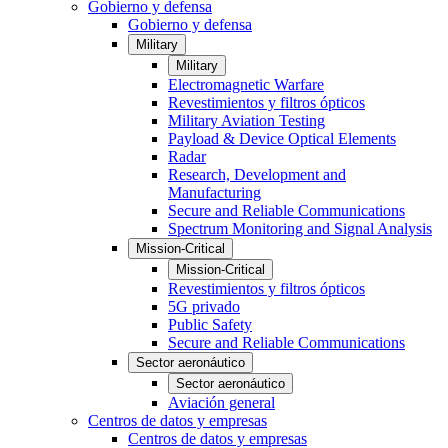
Gobierno y defensa
Gobierno y defensa
Military
Military
Electromagnetic Warfare
Revestimientos y filtros ópticos
Military Aviation Testing
Payload & Device Optical Elements
Radar
Research, Development and
Manufacturing
Secure and Reliable Communications
Spectrum Monitoring and Signal Analysis
Mission-Critical
Mission-Critical
Revestimientos y filtros ópticos
5G privado
Public Safety
Secure and Reliable Communications
Sector aeronáutico
Sector aeronáutico
Aviación general
Centros de datos y empresas
Centros de datos y empresas