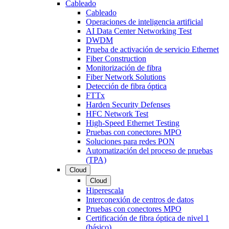
Cableado
Cableado
Operaciones de inteligencia artificial
AI Data Center Networking Test
DWDM
Prueba de activación de servicio Ethernet
Fiber Construction
Monitorización de fibra
Fiber Network Solutions
Detección de fibra óptica
FTTx
Harden Security Defenses
HFC Network Test
High-Speed Ethernet Testing
Pruebas con conectores MPO
Soluciones para redes PON
Automatización del proceso de pruebas
(TPA)
Cloud
Cloud
Hiperescala
Interconexión de centros de datos
Pruebas con conectores MPO
Certificación de fibra óptica de nivel 1
(básico)