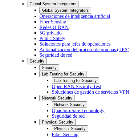
Global System Integrators
Global System Integrators
Operaciones de inteligencia artificial
Fiber Sensing
Redes O-RAN
5G privado
Public Safety
Soluciones para jefes de operaciones
Automatización del proceso de pruebas (TPA)
Seguridad de red
Security
Security
Lab Testing for Security
Lab Testing for Security
Open RAN Security Test
Soluciones de gestión de servicios VPN
Network Security
Network Security
Quantum-Safe Technology
Seguridad de red
Physical Security
Physical Security
Fiber Sensing