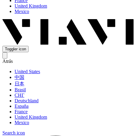
France
United Kingdom
Mexico
Toggler icon
Atrás
United States
中国
日本
Brasil
СНГ
Deutschland
España
France
United Kingdom
Mexico
Search icon