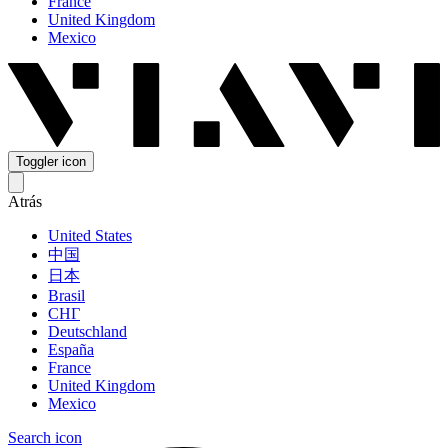
France
United Kingdom
Mexico
Toggler icon
Atrás
United States
中国
日本
Brasil
СНГ
Deutschland
España
France
United Kingdom
Mexico
Search icon