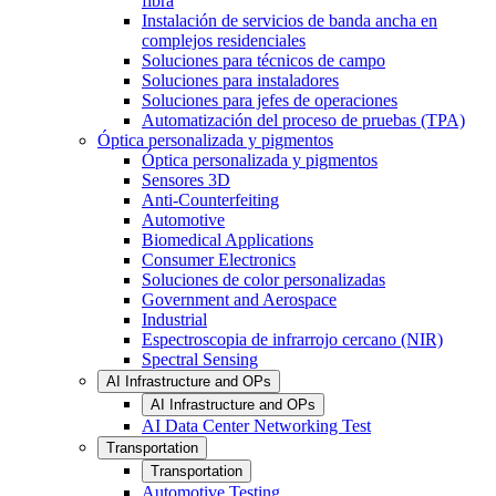
fibra
Instalación de servicios de banda ancha en
complejos residenciales
Soluciones para técnicos de campo
Soluciones para instaladores
Soluciones para jefes de operaciones
Automatización del proceso de pruebas (TPA)
Óptica personalizada y pigmentos
Óptica personalizada y pigmentos
Sensores 3D
Anti-Counterfeiting
Automotive
Biomedical Applications
Consumer Electronics
Soluciones de color personalizadas
Government and Aerospace
Industrial
Espectroscopia de infrarrojo cercano (NIR)
Spectral Sensing
AI Infrastructure and OPs
AI Infrastructure and OPs
AI Data Center Networking Test
Transportation
Transportation
Automotive Testing