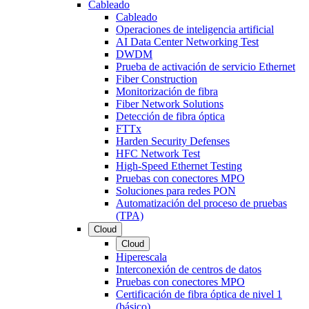
Cableado
Cableado
Operaciones de inteligencia artificial
AI Data Center Networking Test
DWDM
Prueba de activación de servicio Ethernet
Fiber Construction
Monitorización de fibra
Fiber Network Solutions
Detección de fibra óptica
FTTx
Harden Security Defenses
HFC Network Test
High-Speed Ethernet Testing
Pruebas con conectores MPO
Soluciones para redes PON
Automatización del proceso de pruebas
(TPA)
Cloud
Cloud
Hiperescala
Interconexión de centros de datos
Pruebas con conectores MPO
Certificación de fibra óptica de nivel 1
(básico)