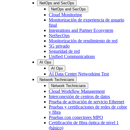
NetOps and SecOps
NetOps and SecOps
Cloud Monitoring
Monitorización de experiencia de usuario
final
Integrations and Partner Ecosystem
NetSecOps
Monitorización de rendimiento de red
5G privado
Seguridad de red
Unified Communications
AI Ops
AI Ops
AI Data Center Networking Test
Network Technicians
Network Technicians
Cloud Workflow Management
Interconexión de centros de datos
Prueba de activación de servicio Ethernet
Pruebas y certificaciones de redes de cobre
y fibra
Pruebas con conectores MPO
Certificación de fibra óptica de nivel 1
(básico)