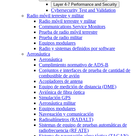
Layer 4-7 Performance and Security
Cybersecurity Test and Validation
Radio móvil terrestre y militar
Radio móvil terrestre y militar
Communications Service Monitors
Prueba de radio móvil terrestre
Prueba de radio militar
Equipos modulares
Radio y sistemas definidos por software
Aeronáutica
Aeronáutica
Cumplimiento normativo de ADS-B
Conjuntos e interfaces de prueba de cantidad de
combustible de avión
Acopladores de antena
Equipo de medición de distancia (DME)
Aviónica de fibra óptica
Simulación GPS
Aeronáutica militar
Equipos modulares
Navegación y comunicación
Radioaltímetros (RADALT)
Sistemas de equipo de pruebas automáticas de
radiofrecuencia (RF ATE)
Sistema de navegación aérea táctica (TACAN)