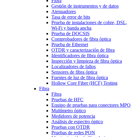
Fibra
Gestión de instrumentos y de datos
Atenuadores
Tasa de error de bits
Prueba de instalaciones de cobre, DSL,
Wi-Fi y banda ancha
Prueba de DOCSIS
Comprobadores de fibra óptica
Prueba de Ethernet
OTDR y caracterización de fibra
Identificadores de fibra óptica
Inspección y limpieza de fibra óptica
Localizadores de fallos
Sensores de fibra óptica
Fuentes de luz de fibra óptica
Hollow Core Fiber (HCF) Testing
Fibra
Fibra
Pruebas de HFC
Equipo de pruebas para conectores MPO
Multímetro óptico
Medidores de potencia
Análisis de espectro óptico
Pruebas con OTDR
Pruebas de redes PON