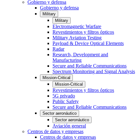
Gobierno y defensa
Gobierno y defensa
Military
Military
Electromagnetic Warfare
Revestimientos y filtros ópticos
Military Aviation Testing
Payload & Device Optical Elements
Radar
Research, Development and
Manufacturing
Secure and Reliable Communications
Spectrum Monitoring and Signal Analysis
Mission-Critical
Mission-Critical
Revestimientos y filtros ópticos
5G privado
Public Safety
Secure and Reliable Communications
Sector aeronáutico
Sector aeronáutico
Aviación general
Centros de datos y empresas
Centros de datos y empresas