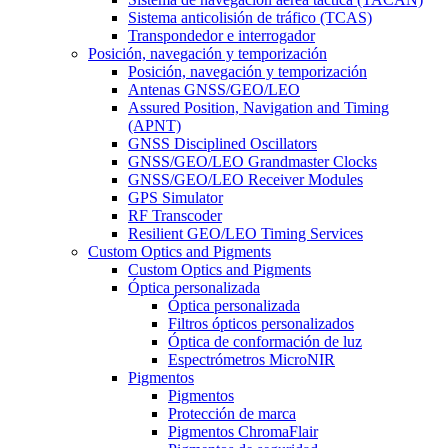
Sistema anticolisión de tráfico (TCAS)
Transpondedor e interrogador
Posición, navegación y temporización
Posición, navegación y temporización
Antenas GNSS/GEO/LEO
Assured Position, Navigation and Timing
(APNT)
GNSS Disciplined Oscillators
GNSS/GEO/LEO Grandmaster Clocks
GNSS/GEO/LEO Receiver Modules
GPS Simulator
RF Transcoder
Resilient GEO/LEO Timing Services
Custom Optics and Pigments
Custom Optics and Pigments
Óptica personalizada
Óptica personalizada
Filtros ópticos personalizados
Óptica de conformación de luz
Espectrómetros MicroNIR
Pigmentos
Pigmentos
Protección de marca
Pigmentos ChromaFlair