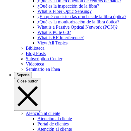
¿Qué es la interconexión de centros de datos?
¿Qué es la inspección de la fibra?
What is Fiber Optic Sensing?
¿En qué consisten las pruebas de la fibra óptica?
¿Qué es la monitorización de la fibra óptica?
What is a Passive Optical Network (PON)?
What is PCIe 6.0?
What is RF Interference?
View All Topics
Biblioteca
Blog Posts
Subscription Center
Videoteca
Seminario en línea
Soporte
Close button
Atención al cliente
Atención al cliente
Portal de clientes
Atención al cliente