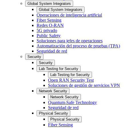
Global System Integrators
Global System Integrators
Operaciones de inteligencia artificial
Fiber Sensing
Redes O-RAN
5G privado
Public Safety
Soluciones para jefes de operaciones
Automatización del proceso de pruebas (TPA)
Seguridad de red
Security
Security
Lab Testing for Security
Lab Testing for Security
Open RAN Security Test
Soluciones de gestión de servicios VPN
Network Security
Network Security
Quantum-Safe Technology
Seguridad de red
Physical Security
Physical Security
Fiber Sensing