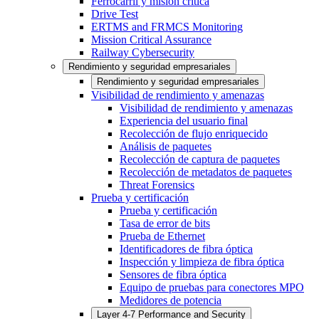
Ferrocarril y misión crítica
Drive Test
ERTMS and FRMCS Monitoring
Mission Critical Assurance
Railway Cybersecurity
Rendimiento y seguridad empresariales
Rendimiento y seguridad empresariales
Visibilidad de rendimiento y amenazas
Visibilidad de rendimiento y amenazas
Experiencia del usuario final
Recolección de flujo enriquecido
Análisis de paquetes
Recolección de captura de paquetes
Recolección de metadatos de paquetes
Threat Forensics
Prueba y certificación
Prueba y certificación
Tasa de error de bits
Prueba de Ethernet
Identificadores de fibra óptica
Inspección y limpieza de fibra óptica
Sensores de fibra óptica
Equipo de pruebas para conectores MPO
Medidores de potencia
Layer 4-7 Performance and Security