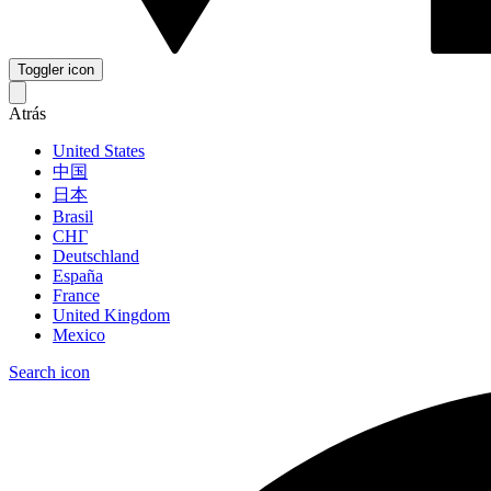
Toggler icon
Atrás
United States
中国
日本
Brasil
СНГ
Deutschland
España
France
United Kingdom
Mexico
Search icon