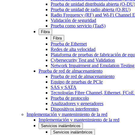
Prueba de unidad distribuida abierta (O-DU
Prueba de unidad de radio abierta (O-RU)
Radio Frequency (RF) and Wi-Fi Channel E
Validación de seguridad
Prueba como servicio (TaaS)
Fibra
Fibra
Prueba de Ethernet
Redes de alta velocidad
Plataforma de pruebas de fabricación de equ
Cybersecurity Test and Validation
Network Impairment and Emulation Testing
Prueba de red de almacenamiento
Prueba de red de almacenamiento
Equipo de pruebas de PCIe
SAS y SATA
Tecnologías Fibre Channel, Ethernet, FC
Prueba de protocolo
Analizadores y generadores
Dispositivos interferentes
Implementación y mantenimiento de la red
Implementación y mantenimiento de la red
Servicios inalámbricos
Servicios inalámbricos