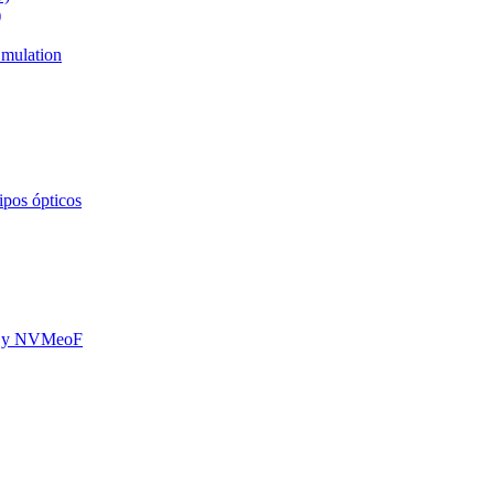
)
mulation
ipos ópticos
oE y NVMeoF