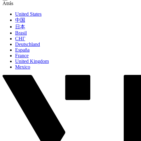
Atrás
United States
中国
日本
Brasil
СНГ
Deutschland
España
France
United Kingdom
Mexico