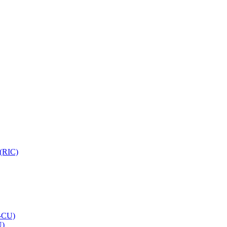
 (RIC)
O-CU)
U)