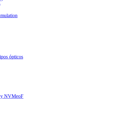
)
mulation
ipos ópticos
oE y NVMeoF