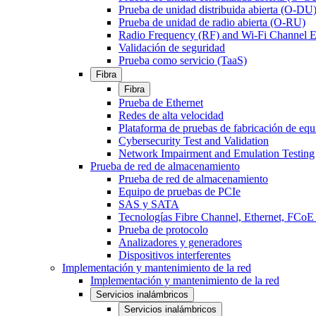
Prueba de unidad distribuida abierta (O-DU
Prueba de unidad de radio abierta (O-RU)
Radio Frequency (RF) and Wi-Fi Channel E
Validación de seguridad
Prueba como servicio (TaaS)
Fibra
Fibra
Prueba de Ethernet
Redes de alta velocidad
Plataforma de pruebas de fabricación de equ
Cybersecurity Test and Validation
Network Impairment and Emulation Testing
Prueba de red de almacenamiento
Prueba de red de almacenamiento
Equipo de pruebas de PCIe
SAS y SATA
Tecnologías Fibre Channel, Ethernet, FC
Prueba de protocolo
Analizadores y generadores
Dispositivos interferentes
Implementación y mantenimiento de la red
Implementación y mantenimiento de la red
Servicios inalámbricos
Servicios inalámbricos