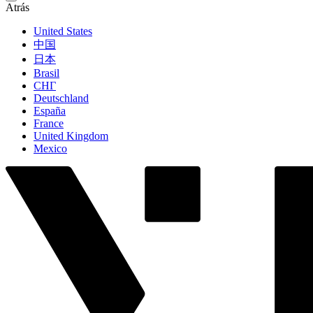
Atrás
United States
中国
日本
Brasil
СНГ
Deutschland
España
France
United Kingdom
Mexico