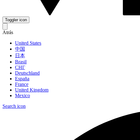
Toggler icon
Atrás
United States
中国
日本
Brasil
СНГ
Deutschland
España
France
United Kingdom
Mexico
Search icon