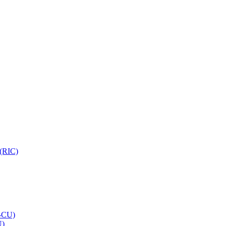
 (RIC)
O-CU)
U)