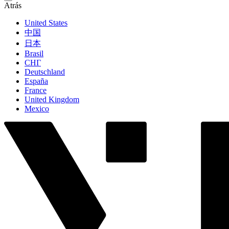
Atrás
United States
中国
日本
Brasil
СНГ
Deutschland
España
France
United Kingdom
Mexico