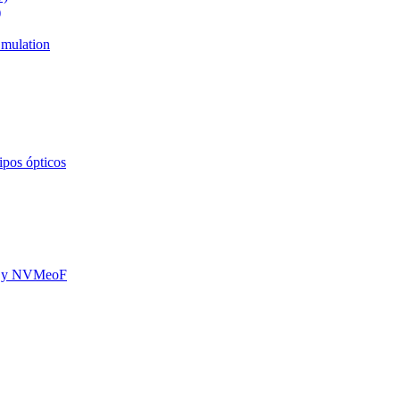
)
mulation
ipos ópticos
oE y NVMeoF