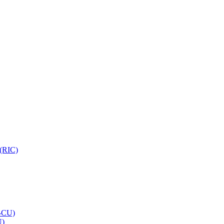
 (RIC)
O-CU)
U)