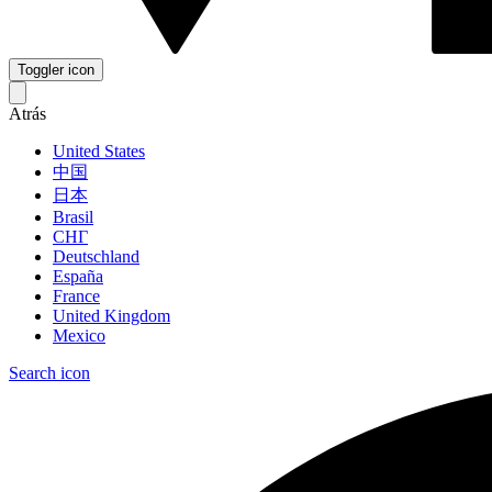
Toggler icon
Atrás
United States
中国
日本
Brasil
СНГ
Deutschland
España
France
United Kingdom
Mexico
Search icon