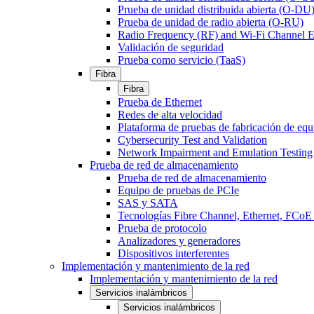
Prueba de unidad distribuida abierta (O-DU
Prueba de unidad de radio abierta (O-RU)
Radio Frequency (RF) and Wi-Fi Channel E
Validación de seguridad
Prueba como servicio (TaaS)
Fibra
Fibra
Prueba de Ethernet
Redes de alta velocidad
Plataforma de pruebas de fabricación de equ
Cybersecurity Test and Validation
Network Impairment and Emulation Testing
Prueba de red de almacenamiento
Prueba de red de almacenamiento
Equipo de pruebas de PCIe
SAS y SATA
Tecnologías Fibre Channel, Ethernet, FC
Prueba de protocolo
Analizadores y generadores
Dispositivos interferentes
Implementación y mantenimiento de la red
Implementación y mantenimiento de la red
Servicios inalámbricos
Servicios inalámbricos