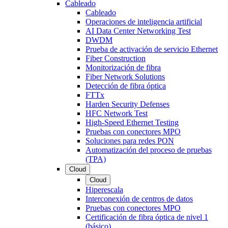
Cableado
Cableado
Operaciones de inteligencia artificial
AI Data Center Networking Test
DWDM
Prueba de activación de servicio Ethernet
Fiber Construction
Monitorización de fibra
Fiber Network Solutions
Detección de fibra óptica
FTTx
Harden Security Defenses
HFC Network Test
High-Speed Ethernet Testing
Pruebas con conectores MPO
Soluciones para redes PON
Automatización del proceso de pruebas
(TPA)
Cloud
Cloud
Hiperescala
Interconexión de centros de datos
Pruebas con conectores MPO
Certificación de fibra óptica de nivel 1
(básico)