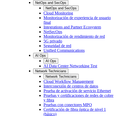
NetOps and SecOps
NetOps and SecOps
Cloud Monitoring
Monitorización de experiencia de usuario
final
Integrations and Partner Ecosystem
NetSecOps
Monitorización de rendimiento de red
5G privado
Seguridad de red
Unified Communications
AI Ops
AI Ops
AI Data Center Networking Test
Network Technicians
Network Technicians
Cloud Workflow Management
Interconexión de centros de datos
Prueba de activación de servicio Ethernet
Pruebas y certificaciones de redes de cobre
y fibra
Pruebas con conectores MPO
Certificación de fibra óptica de nivel 1
(básico)