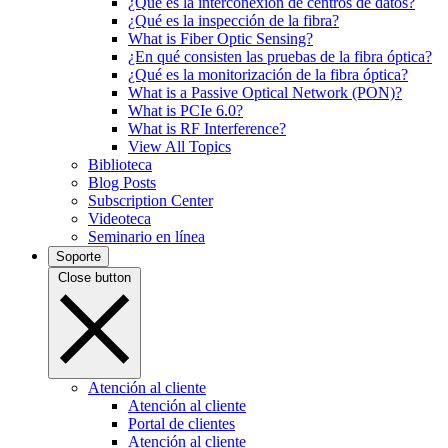
¿Qué es la interconexión de centros de datos?
¿Qué es la inspección de la fibra?
What is Fiber Optic Sensing?
¿En qué consisten las pruebas de la fibra óptica?
¿Qué es la monitorización de la fibra óptica?
What is a Passive Optical Network (PON)?
What is PCIe 6.0?
What is RF Interference?
View All Topics
Biblioteca
Blog Posts
Subscription Center
Videoteca
Seminario en línea
Soporte
Close button
Atención al cliente
Atención al cliente
Portal de clientes
Atención al cliente