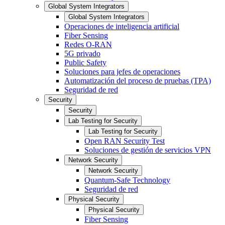
Global System Integrators
Global System Integrators
Operaciones de inteligencia artificial
Fiber Sensing
Redes O-RAN
5G privado
Public Safety
Soluciones para jefes de operaciones
Automatización del proceso de pruebas (TPA)
Seguridad de red
Security
Security
Lab Testing for Security
Lab Testing for Security
Open RAN Security Test
Soluciones de gestión de servicios VPN
Network Security
Network Security
Quantum-Safe Technology
Seguridad de red
Physical Security
Physical Security
Fiber Sensing