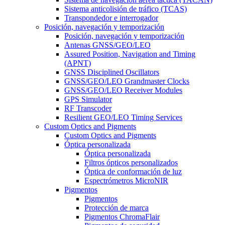
Sistema anticolisión de tráfico (TCAS)
Transpondedor e interrogador
Posición, navegación y temporización
Posición, navegación y temporización
Antenas GNSS/GEO/LEO
Assured Position, Navigation and Timing
(APNT)
GNSS Disciplined Oscillators
GNSS/GEO/LEO Grandmaster Clocks
GNSS/GEO/LEO Receiver Modules
GPS Simulator
RF Transcoder
Resilient GEO/LEO Timing Services
Custom Optics and Pigments
Custom Optics and Pigments
Óptica personalizada
Óptica personalizada
Filtros ópticos personalizados
Óptica de conformación de luz
Espectrómetros MicroNIR
Pigmentos
Pigmentos
Protección de marca
Pigmentos ChromaFlair