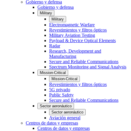
Gobierno y defensa
Gobierno y defensa
Military
Military
Electromagnetic Warfare
Revestimientos y filtros ópticos
Military Aviation Testing
Payload & Device Optical Elements
Radar
Research, Development and
Manufacturing
Secure and Reliable Communications
Spectrum Monitoring and Signal Analysis
Mission-Critical
Mission-Critical
Revestimientos y filtros ópticos
5G privado
Public Safety
Secure and Reliable Communications
Sector aeronáutico
Sector aeronáutico
Aviación general
Centros de datos y empresas
Centros de datos y empresas