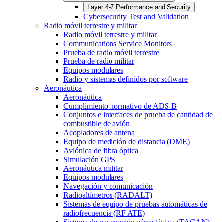
Layer 4-7 Performance and Security
Cybersecurity Test and Validation
Radio móvil terrestre y militar
Radio móvil terrestre y militar
Communications Service Monitors
Prueba de radio móvil terrestre
Prueba de radio militar
Equipos modulares
Radio y sistemas definidos por software
Aeronáutica
Aeronáutica
Cumplimiento normativo de ADS-B
Conjuntos e interfaces de prueba de cantidad de
combustible de avión
Acopladores de antena
Equipo de medición de distancia (DME)
Aviónica de fibra óptica
Simulación GPS
Aeronáutica militar
Equipos modulares
Navegación y comunicación
Radioaltímetros (RADALT)
Sistemas de equipo de pruebas automáticas de
radiofrecuencia (RF ATE)
Sistema de navegación aérea táctica (TACAN)