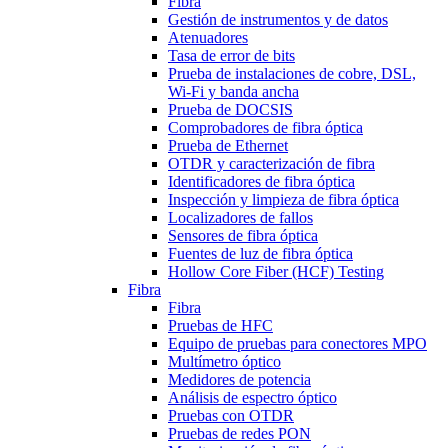
Fibra
Gestión de instrumentos y de datos
Atenuadores
Tasa de error de bits
Prueba de instalaciones de cobre, DSL,
Wi-Fi y banda ancha
Prueba de DOCSIS
Comprobadores de fibra óptica
Prueba de Ethernet
OTDR y caracterización de fibra
Identificadores de fibra óptica
Inspección y limpieza de fibra óptica
Localizadores de fallos
Sensores de fibra óptica
Fuentes de luz de fibra óptica
Hollow Core Fiber (HCF) Testing
Fibra
Fibra
Pruebas de HFC
Equipo de pruebas para conectores MPO
Multímetro óptico
Medidores de potencia
Análisis de espectro óptico
Pruebas con OTDR
Pruebas de redes PON