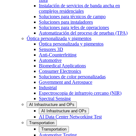
fibra
Instalación de servicios de banda ancha en
complejos residenciales
Soluciones para técnicos de campo
Soluciones para instaladores
Soluciones para jefes de operaciones
Automatización del proceso de pruebas (TPA)
Óptica personalizada y pigmentos
Óptica personalizada y pigmentos
Sensores 3D
Anti-Counterfeiting
Automotive
Biomedical Applications
Consumer Electronics
Soluciones de color personalizadas
Government and Aerospace
Industrial
Espectroscopia de infrarrojo cercano (NIR)
Spectral Sensing
AI Infrastructure and OPs
AI Infrastructure and OPs
AI Data Center Networking Test
Transportation
Transportation
Automotive Testing