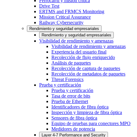
Ferrocarril y misión crítica
Drive Test
ERTMS and FRMCS Monitoring
Mission Critical Assurance
Railway Cybersecurity
Rendimiento y seguridad empresariales
Rendimiento y seguridad empresariales
Visibilidad de rendimiento y amenazas
Visibilidad de rendimiento y amenazas
Experiencia del usuario final
Recolección de flujo enriquecido
Análisis de paquetes
Recolección de captura de paquetes
Recolección de metadatos de paquetes
Threat Forensics
Prueba y certificación
Prueba y certificación
Tasa de error de bits
Prueba de Ethernet
Identificadores de fibra óptica
Inspección y limpieza de fibra óptica
Sensores de fibra óptica
Equipo de pruebas para conectores MPO
Medidores de potencia
Layer 4-7 Performance and Security