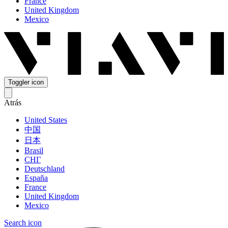
France
United Kingdom
Mexico
Toggler icon
Atrás
United States
中国
日本
Brasil
СНГ
Deutschland
España
France
United Kingdom
Mexico
Search icon