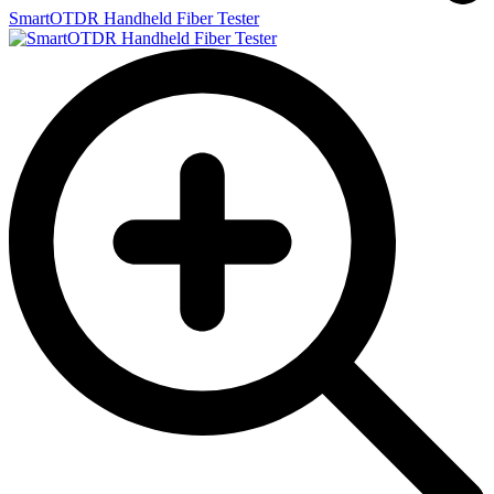
SmartOTDR Handheld Fiber Tester