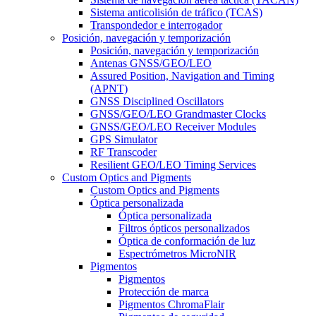
Sistema anticolisión de tráfico (TCAS)
Transpondedor e interrogador
Posición, navegación y temporización
Posición, navegación y temporización
Antenas GNSS/GEO/LEO
Assured Position, Navigation and Timing
(APNT)
GNSS Disciplined Oscillators
GNSS/GEO/LEO Grandmaster Clocks
GNSS/GEO/LEO Receiver Modules
GPS Simulator
RF Transcoder
Resilient GEO/LEO Timing Services
Custom Optics and Pigments
Custom Optics and Pigments
Óptica personalizada
Óptica personalizada
Filtros ópticos personalizados
Óptica de conformación de luz
Espectrómetros MicroNIR
Pigmentos
Pigmentos
Protección de marca
Pigmentos ChromaFlair