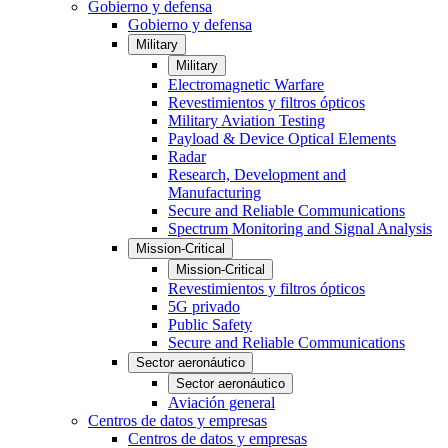
Gobierno y defensa
Gobierno y defensa
Military
Military
Electromagnetic Warfare
Revestimientos y filtros ópticos
Military Aviation Testing
Payload & Device Optical Elements
Radar
Research, Development and
Manufacturing
Secure and Reliable Communications
Spectrum Monitoring and Signal Analysis
Mission-Critical
Mission-Critical
Revestimientos y filtros ópticos
5G privado
Public Safety
Secure and Reliable Communications
Sector aeronáutico
Sector aeronáutico
Aviación general
Centros de datos y empresas
Centros de datos y empresas