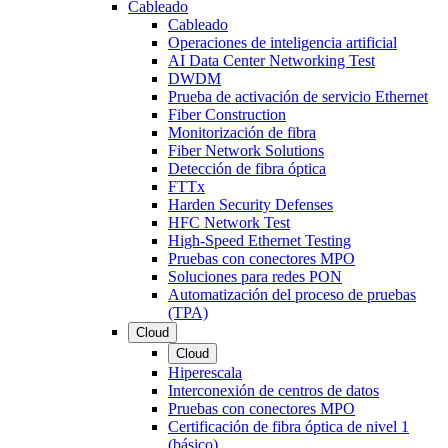
Cableado
Cableado
Operaciones de inteligencia artificial
AI Data Center Networking Test
DWDM
Prueba de activación de servicio Ethernet
Fiber Construction
Monitorización de fibra
Fiber Network Solutions
Detección de fibra óptica
FTTx
Harden Security Defenses
HFC Network Test
High-Speed Ethernet Testing
Pruebas con conectores MPO
Soluciones para redes PON
Automatización del proceso de pruebas
(TPA)
Cloud
Cloud
Hiperescala
Interconexión de centros de datos
Pruebas con conectores MPO
Certificación de fibra óptica de nivel 1
(básico)