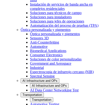
fibra
Instalación de servicios de banda ancha en
complejos residenciales
Soluciones para técnicos de campo
Soluciones para instaladores
Soluciones para jefes de operaciones
Automatización del proceso de pruebas (TPA)
Óptica personalizada y pigmentos
Óptica personalizada y pigmentos
Sensores 3D
Anti-Counterfeiting
Automotive
Biomedical Applications
Consumer Electronics
Soluciones de color personalizadas
Government and Aerospace
Industrial
Espectroscopia de infrarrojo cercano (NIR)
Spectral Sensing
AI Infrastructure and OPs
AI Infrastructure and OPs
AI Data Center Networking Test
Transportation
Transportation
Automotive Testing