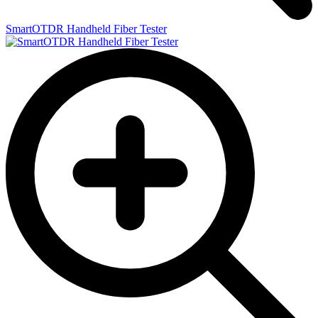
SmartOTDR Handheld Fiber Tester