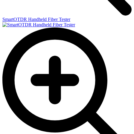
SmartOTDR Handheld Fiber Tester