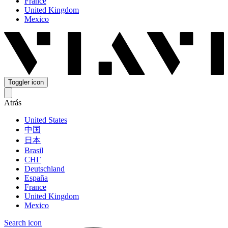
France
United Kingdom
Mexico
Toggler icon
Atrás
United States
中国
日本
Brasil
СНГ
Deutschland
España
France
United Kingdom
Mexico
Search icon