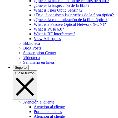
¿Qué es la interconexión de centros de datos?
¿Qué es la inspección de la fibra?
What is Fiber Optic Sensing?
¿En qué consisten las pruebas de la fibra óptica?
¿Qué es la monitorización de la fibra óptica?
What is a Passive Optical Network (PON)?
What is PCIe 6.0?
What is RF Interference?
View All Topics
Biblioteca
Blog Posts
Subscription Center
Videoteca
Seminario en línea
Soporte
Close button
Atención al cliente
Atención al cliente
Portal de clientes
Atención al cliente