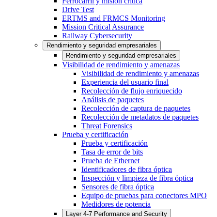
Ferrocarril y misión crítica
Drive Test
ERTMS and FRMCS Monitoring
Mission Critical Assurance
Railway Cybersecurity
Rendimiento y seguridad empresariales
Rendimiento y seguridad empresariales
Visibilidad de rendimiento y amenazas
Visibilidad de rendimiento y amenazas
Experiencia del usuario final
Recolección de flujo enriquecido
Análisis de paquetes
Recolección de captura de paquetes
Recolección de metadatos de paquetes
Threat Forensics
Prueba y certificación
Prueba y certificación
Tasa de error de bits
Prueba de Ethernet
Identificadores de fibra óptica
Inspección y limpieza de fibra óptica
Sensores de fibra óptica
Equipo de pruebas para conectores MPO
Medidores de potencia
Layer 4-7 Performance and Security