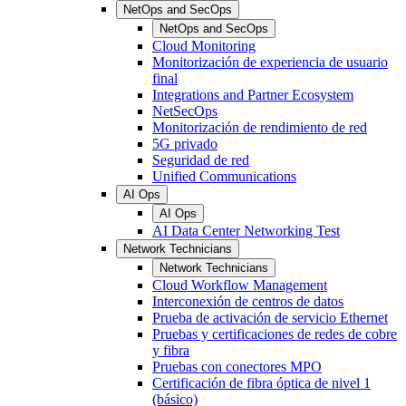
NetOps and SecOps
NetOps and SecOps
Cloud Monitoring
Monitorización de experiencia de usuario
final
Integrations and Partner Ecosystem
NetSecOps
Monitorización de rendimiento de red
5G privado
Seguridad de red
Unified Communications
AI Ops
AI Ops
AI Data Center Networking Test
Network Technicians
Network Technicians
Cloud Workflow Management
Interconexión de centros de datos
Prueba de activación de servicio Ethernet
Pruebas y certificaciones de redes de cobre
y fibra
Pruebas con conectores MPO
Certificación de fibra óptica de nivel 1
(básico)