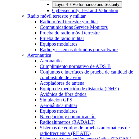
Layer 4-7 Performance and Security
Cybersecurity Test and Validation
Radio móvil terrestre y militar
Radio móvil terrestre y militar
Communications Service Monitors
Prueba de radio móvil terrestre
Prueba de radio militar
Equipos modulares
Radio y sistemas definidos por software
Aeronáutica
Aeronáutica
Cumplimiento normativo de ADS-B
Conjuntos e interfaces de prueba de cantidad de
combustible de avión
Acopladores de antena
Equipo de medición de distancia (DME)
Aviónica de fibra óptica
Simulación GPS
Aeronáutica militar
Equipos modulares
Navegación y comunicación
Radioaltímetros (RADALT)
Sistemas de equipo de pruebas automáticas de
radiofrecuencia (RF ATE)
Sistema de navegación aérea táctica (TACAN)