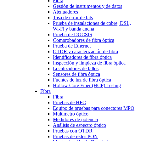
Fibra
Gestión de instrumentos y de datos
Atenuadores
Tasa de error de bits
Prueba de instalaciones de cobre, DSL,
Wi-Fi y banda ancha
Prueba de DOCSIS
Comprobadores de fibra óptica
Prueba de Ethernet
OTDR y caracterización de fibra
Identificadores de fibra óptica
Inspección y limpieza de fibra óptica
Localizadores de fallos
Sensores de fibra óptica
Fuentes de luz de fibra óptica
Hollow Core Fiber (HCF) Testing
Fibra
Fibra
Pruebas de HFC
Equipo de pruebas para conectores MPO
Multímetro óptico
Medidores de potencia
Análisis de espectro óptico
Pruebas con OTDR
Pruebas de redes PON