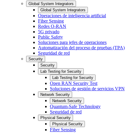
Global System Integrators
Global System Integrators
Operaciones de inteligencia artificial
Fiber Sensing
Redes O-RAN
5G privado
Public Safety
Soluciones para jefes de operaciones
Automatización del proceso de pruebas (TPA)
Seguridad de red
Security
Security
Lab Testing for Security
Lab Testing for Security
Open RAN Security Test
Soluciones de gestión de servicios VPN
Network Security
Network Security
Quantum-Safe Technology
Seguridad de red
Physical Security
Physical Security
Fiber Sensing