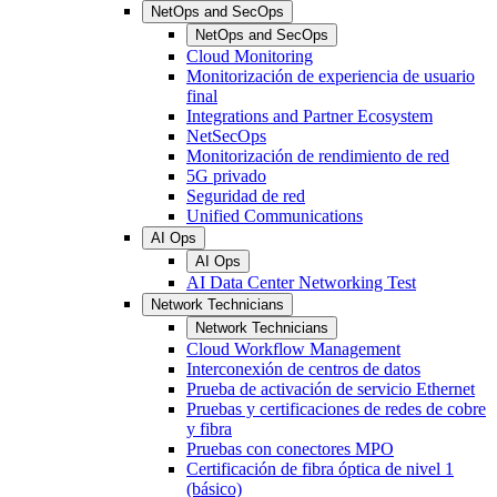
NetOps and SecOps
NetOps and SecOps
Cloud Monitoring
Monitorización de experiencia de usuario
final
Integrations and Partner Ecosystem
NetSecOps
Monitorización de rendimiento de red
5G privado
Seguridad de red
Unified Communications
AI Ops
AI Ops
AI Data Center Networking Test
Network Technicians
Network Technicians
Cloud Workflow Management
Interconexión de centros de datos
Prueba de activación de servicio Ethernet
Pruebas y certificaciones de redes de cobre
y fibra
Pruebas con conectores MPO
Certificación de fibra óptica de nivel 1
(básico)