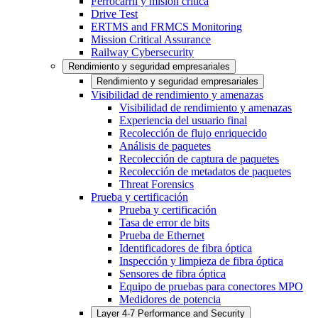
Ferrocarril y misión crítica
Drive Test
ERTMS and FRMCS Monitoring
Mission Critical Assurance
Railway Cybersecurity
Rendimiento y seguridad empresariales
Rendimiento y seguridad empresariales
Visibilidad de rendimiento y amenazas
Visibilidad de rendimiento y amenazas
Experiencia del usuario final
Recolección de flujo enriquecido
Análisis de paquetes
Recolección de captura de paquetes
Recolección de metadatos de paquetes
Threat Forensics
Prueba y certificación
Prueba y certificación
Tasa de error de bits
Prueba de Ethernet
Identificadores de fibra óptica
Inspección y limpieza de fibra óptica
Sensores de fibra óptica
Equipo de pruebas para conectores MPO
Medidores de potencia
Layer 4-7 Performance and Security