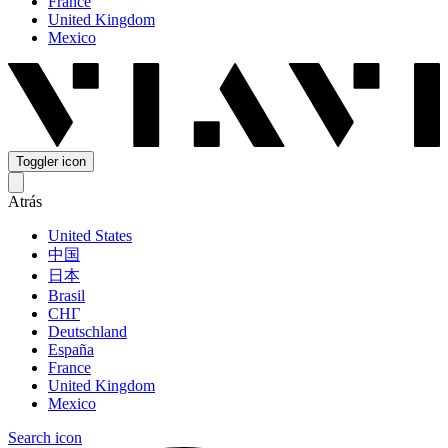
France
United Kingdom
Mexico
Toggler icon
Atrás
United States
中国
日本
Brasil
СНГ
Deutschland
España
France
United Kingdom
Mexico
Search icon