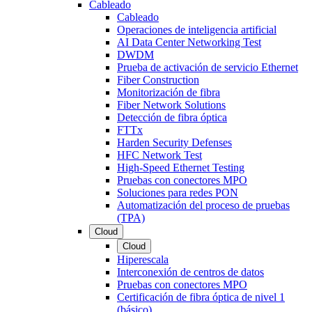
Cableado
Cableado
Operaciones de inteligencia artificial
AI Data Center Networking Test
DWDM
Prueba de activación de servicio Ethernet
Fiber Construction
Monitorización de fibra
Fiber Network Solutions
Detección de fibra óptica
FTTx
Harden Security Defenses
HFC Network Test
High-Speed Ethernet Testing
Pruebas con conectores MPO
Soluciones para redes PON
Automatización del proceso de pruebas
(TPA)
Cloud
Cloud
Hiperescala
Interconexión de centros de datos
Pruebas con conectores MPO
Certificación de fibra óptica de nivel 1
(básico)