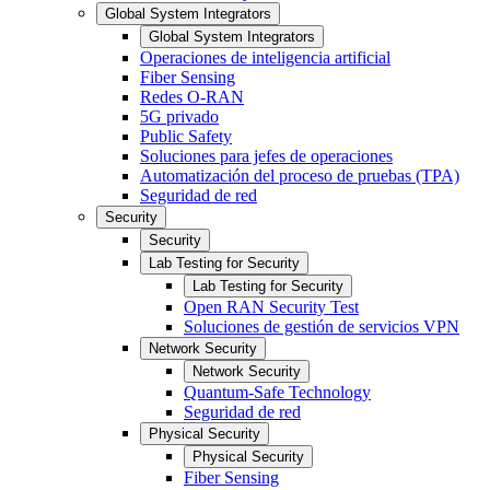
Global System Integrators
Global System Integrators
Operaciones de inteligencia artificial
Fiber Sensing
Redes O-RAN
5G privado
Public Safety
Soluciones para jefes de operaciones
Automatización del proceso de pruebas (TPA)
Seguridad de red
Security
Security
Lab Testing for Security
Lab Testing for Security
Open RAN Security Test
Soluciones de gestión de servicios VPN
Network Security
Network Security
Quantum-Safe Technology
Seguridad de red
Physical Security
Physical Security
Fiber Sensing