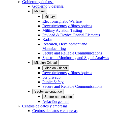
Gobierno y defensa
Gobierno y defensa
Military
Military
Electromagnetic Warfare
Revestimientos y filtros ópticos
Military Aviation Testing
Payload & Device Optical Elements
Radar
Research, Development and
Manufacturing
Secure and Reliable Communications
Spectrum Monitoring and Signal Analysis
Mission-Critical
Mission-Critical
Revestimientos y filtros ópticos
5G privado
Public Safety
Secure and Reliable Communications
Sector aeronáutico
Sector aeronáutico
Aviación general
Centros de datos y empresas
Centros de datos y empresas