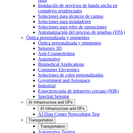
fibra
Instalación de servicios de banda ancha en
complejos residenciales
Soluciones para técnicos de campo
Soluciones para instaladores
Soluciones para jefes de operaciones
Automatización del proceso de pruebas (TPA)
Óptica personalizada y pigmentos
Óptica personalizada y pigmentos
Sensores 3D
Anti-Counterfeiting
Automotive
Biomedical Applications
Consumer Electronics
Soluciones de color personalizadas
Government and Aerospace
Industrial
Espectroscopia de infrarrojo cercano (NIR)
Spectral Sensing
AI Infrastructure and OPs
AI Infrastructure and OPs
AI Data Center Networking Test
Transportation
Transportation
Automotive Testing