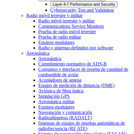
Layer 4-7 Performance and Security
Cybersecurity Test and Validation
Radio móvil terrestre y militar
Radio móvil terrestre y militar
Communications Service Monitors
Prueba de radio móvil terrestre
Prueba de radio militar
Equipos modulares
Radio y sistemas definidos por software
Aeronáutica
Aeronáutica
Cumplimiento normativo de ADS-B
Conjuntos e interfaces de prueba de cantidad de
combustible de avión
Acopladores de antena
Equipo de medición de distancia (DME)
Aviónica de fibra óptica
Simulación GPS
Aeronáutica militar
Equipos modulares
Navegación y comunicación
Radioaltímetros (RADALT)
Sistemas de equipo de pruebas automáticas de
radiofrecuencia (RF ATE)
Sistema de navegación aérea táctica (TACAN)