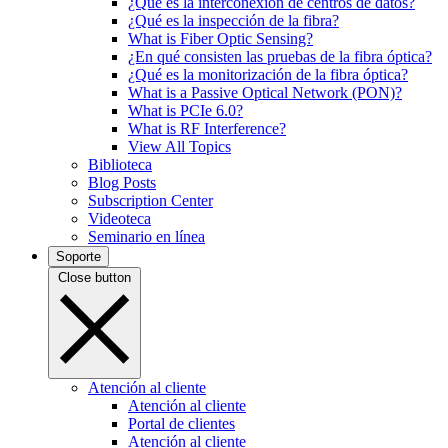
¿Qué es la interconexión de centros de datos?
¿Qué es la inspección de la fibra?
What is Fiber Optic Sensing?
¿En qué consisten las pruebas de la fibra óptica?
¿Qué es la monitorización de la fibra óptica?
What is a Passive Optical Network (PON)?
What is PCIe 6.0?
What is RF Interference?
View All Topics
Biblioteca
Blog Posts
Subscription Center
Videoteca
Seminario en línea
Soporte
Close button
Atención al cliente
Atención al cliente
Portal de clientes
Atención al cliente