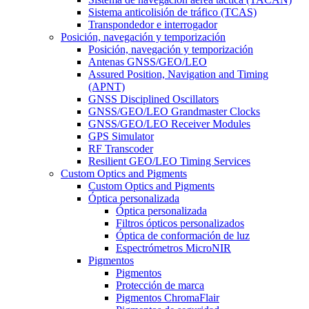
Sistema anticolisión de tráfico (TCAS)
Transpondedor e interrogador
Posición, navegación y temporización
Posición, navegación y temporización
Antenas GNSS/GEO/LEO
Assured Position, Navigation and Timing
(APNT)
GNSS Disciplined Oscillators
GNSS/GEO/LEO Grandmaster Clocks
GNSS/GEO/LEO Receiver Modules
GPS Simulator
RF Transcoder
Resilient GEO/LEO Timing Services
Custom Optics and Pigments
Custom Optics and Pigments
Óptica personalizada
Óptica personalizada
Filtros ópticos personalizados
Óptica de conformación de luz
Espectrómetros MicroNIR
Pigmentos
Pigmentos
Protección de marca
Pigmentos ChromaFlair