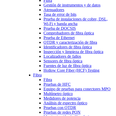
Fibra
Gestión de instrumentos y de datos
Atenuadores
Tasa de error de bits
Prueba de instalaciones de cobre, DSL,
Wi-Fi y banda ancha
Prueba de DOCSIS
Comprobadores de fibra óptica
Prueba de Ethernet
OTDR y caracterización de fibra
Identificadores de fibra óptica
Inspección y limpieza de fibra óptica
Localizadores de fallos
Sensores de fibra óptica
Fuentes de luz de fibra óptica
Hollow Core Fiber (HCF) Testing
Fibra
Fibra
Pruebas de HFC
Equipo de pruebas para conectores MPO
Multímetro óptico
Medidores de potencia
Análisis de espectro óptico
Pruebas con OTDR
Pruebas de redes PON