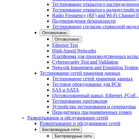
Тестирование открытого распределенно
Тестирование открытого радиоустройст
Radio Frequency (RF) and Wi-Fi Channel E
Подтверждение безопасности
Тестирование согласно сервисной модел
Оптоволокно
Оптоволокно
Ethernet Test
High-Speed Networks
Платформа для производственных испы
Cybersecurity Test and Validation
Network Impairment and Emulation Testing
Тестирование сетей хранения данных
Тестирование сетей хранения данных
Тестовое оборудование для PCIe
SAS и SATA
Оптоволоконный канал, Ethernet, FCoE
Тестирование протоколов
Устройства тестирования и генераторы
Передатчики преднамеренных помех
Развертывание и обслуживание сетей
Развертывание и обслуживание сетей
Беспроводные сети
Беспроводные сети