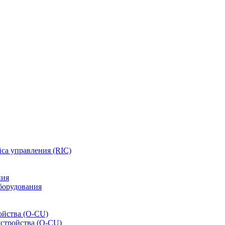
са управления (RIC)
ния
борудования
ойства (O-CU)
устройства (O-CU)