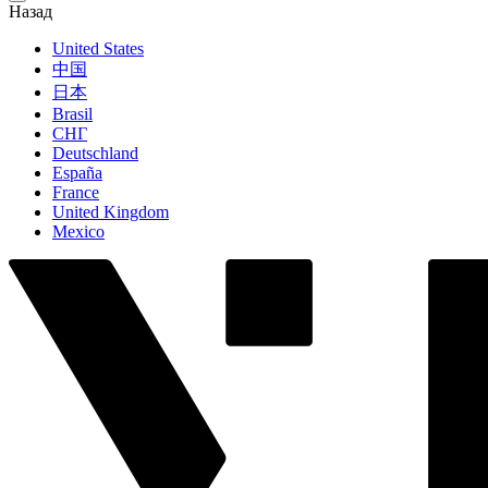
Назад
United States
中国
日本
Brasil
СНГ
Deutschland
España
France
United Kingdom
Mexico