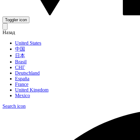
Toggler icon
Назад
United States
中国
日本
Brasil
СНГ
Deutschland
España
France
United Kingdom
Mexico
Search icon