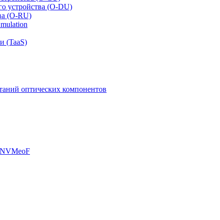
го устройства (O-DU)
ва (O-RU)
mulation
и (TaaS)
таний оптических компонентов
, NVMeoF