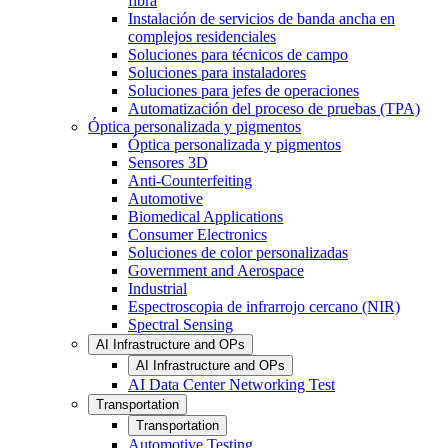
fibra
Instalación de servicios de banda ancha en
complejos residenciales
Soluciones para técnicos de campo
Soluciones para instaladores
Soluciones para jefes de operaciones
Automatización del proceso de pruebas (TPA)
Óptica personalizada y pigmentos
Óptica personalizada y pigmentos
Sensores 3D
Anti-Counterfeiting
Automotive
Biomedical Applications
Consumer Electronics
Soluciones de color personalizadas
Government and Aerospace
Industrial
Espectroscopia de infrarrojo cercano (NIR)
Spectral Sensing
AI Infrastructure and OPs
AI Infrastructure and OPs
AI Data Center Networking Test
Transportation
Transportation
Automotive Testing