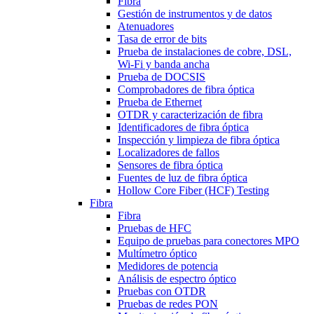
Fibra
Gestión de instrumentos y de datos
Atenuadores
Tasa de error de bits
Prueba de instalaciones de cobre, DSL,
Wi-Fi y banda ancha
Prueba de DOCSIS
Comprobadores de fibra óptica
Prueba de Ethernet
OTDR y caracterización de fibra
Identificadores de fibra óptica
Inspección y limpieza de fibra óptica
Localizadores de fallos
Sensores de fibra óptica
Fuentes de luz de fibra óptica
Hollow Core Fiber (HCF) Testing
Fibra
Fibra
Pruebas de HFC
Equipo de pruebas para conectores MPO
Multímetro óptico
Medidores de potencia
Análisis de espectro óptico
Pruebas con OTDR
Pruebas de redes PON