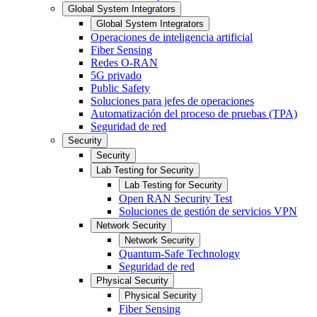
Global System Integrators
Global System Integrators
Operaciones de inteligencia artificial
Fiber Sensing
Redes O-RAN
5G privado
Public Safety
Soluciones para jefes de operaciones
Automatización del proceso de pruebas (TPA)
Seguridad de red
Security
Security
Lab Testing for Security
Lab Testing for Security
Open RAN Security Test
Soluciones de gestión de servicios VPN
Network Security
Network Security
Quantum-Safe Technology
Seguridad de red
Physical Security
Physical Security
Fiber Sensing