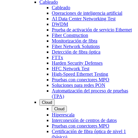
Cableado
Cableado
Operaciones de inteligencia artificial
AI Data Center Networking Test
DWDM
Prueba de activación de servicio Ethernet
Fiber Construction
Monitorización de fibra
Fiber Network Solutions
Detección de fibra óptica
FTTx
Harden Security Defenses
HFC Network Test
High-Speed Ethernet Testing
Pruebas con conectores MPO
Soluciones para redes PON
Automatización del proceso de pruebas
(TPA)
Cloud
Cloud
Hiperescala
Interconexión de centros de datos
Pruebas con conectores MPO
Certificación de fibra óptica de nivel 1
(básico)