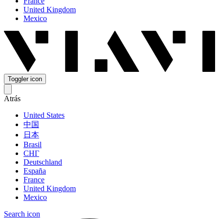
France
United Kingdom
Mexico
Toggler icon
Atrás
United States
中国
日本
Brasil
СНГ
Deutschland
España
France
United Kingdom
Mexico
Search icon