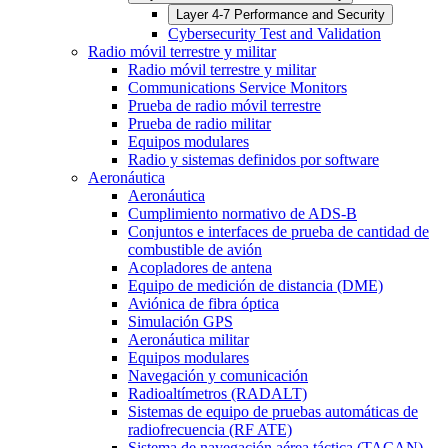
Layer 4-7 Performance and Security
Cybersecurity Test and Validation
Radio móvil terrestre y militar
Radio móvil terrestre y militar
Communications Service Monitors
Prueba de radio móvil terrestre
Prueba de radio militar
Equipos modulares
Radio y sistemas definidos por software
Aeronáutica
Aeronáutica
Cumplimiento normativo de ADS-B
Conjuntos e interfaces de prueba de cantidad de
combustible de avión
Acopladores de antena
Equipo de medición de distancia (DME)
Aviónica de fibra óptica
Simulación GPS
Aeronáutica militar
Equipos modulares
Navegación y comunicación
Radioaltímetros (RADALT)
Sistemas de equipo de pruebas automáticas de
radiofrecuencia (RF ATE)
Sistema de navegación aérea táctica (TACAN)