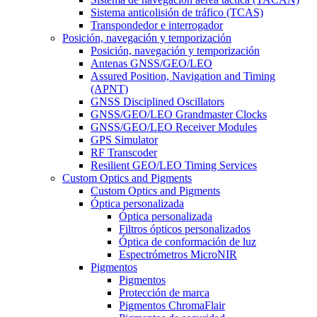
Sistema anticolisión de tráfico (TCAS)
Transpondedor e interrogador
Posición, navegación y temporización
Posición, navegación y temporización
Antenas GNSS/GEO/LEO
Assured Position, Navigation and Timing
(APNT)
GNSS Disciplined Oscillators
GNSS/GEO/LEO Grandmaster Clocks
GNSS/GEO/LEO Receiver Modules
GPS Simulator
RF Transcoder
Resilient GEO/LEO Timing Services
Custom Optics and Pigments
Custom Optics and Pigments
Óptica personalizada
Óptica personalizada
Filtros ópticos personalizados
Óptica de conformación de luz
Espectrómetros MicroNIR
Pigmentos
Pigmentos
Protección de marca
Pigmentos ChromaFlair