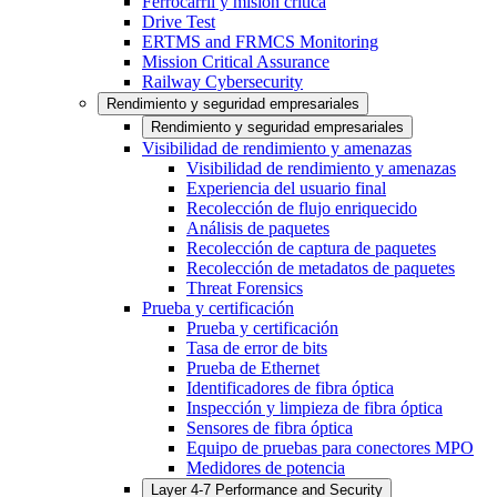
Ferrocarril y misión crítica
Drive Test
ERTMS and FRMCS Monitoring
Mission Critical Assurance
Railway Cybersecurity
Rendimiento y seguridad empresariales
Rendimiento y seguridad empresariales
Visibilidad de rendimiento y amenazas
Visibilidad de rendimiento y amenazas
Experiencia del usuario final
Recolección de flujo enriquecido
Análisis de paquetes
Recolección de captura de paquetes
Recolección de metadatos de paquetes
Threat Forensics
Prueba y certificación
Prueba y certificación
Tasa de error de bits
Prueba de Ethernet
Identificadores de fibra óptica
Inspección y limpieza de fibra óptica
Sensores de fibra óptica
Equipo de pruebas para conectores MPO
Medidores de potencia
Layer 4-7 Performance and Security