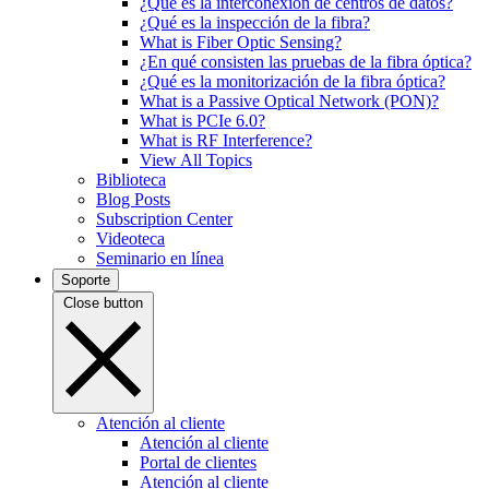
¿Qué es la interconexión de centros de datos?
¿Qué es la inspección de la fibra?
What is Fiber Optic Sensing?
¿En qué consisten las pruebas de la fibra óptica?
¿Qué es la monitorización de la fibra óptica?
What is a Passive Optical Network (PON)?
What is PCIe 6.0?
What is RF Interference?
View All Topics
Biblioteca
Blog Posts
Subscription Center
Videoteca
Seminario en línea
Soporte
Close button
Atención al cliente
Atención al cliente
Portal de clientes
Atención al cliente