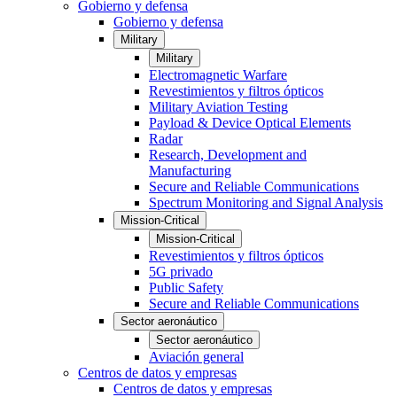
Gobierno y defensa
Gobierno y defensa
Military
Military
Electromagnetic Warfare
Revestimientos y filtros ópticos
Military Aviation Testing
Payload & Device Optical Elements
Radar
Research, Development and
Manufacturing
Secure and Reliable Communications
Spectrum Monitoring and Signal Analysis
Mission-Critical
Mission-Critical
Revestimientos y filtros ópticos
5G privado
Public Safety
Secure and Reliable Communications
Sector aeronáutico
Sector aeronáutico
Aviación general
Centros de datos y empresas
Centros de datos y empresas