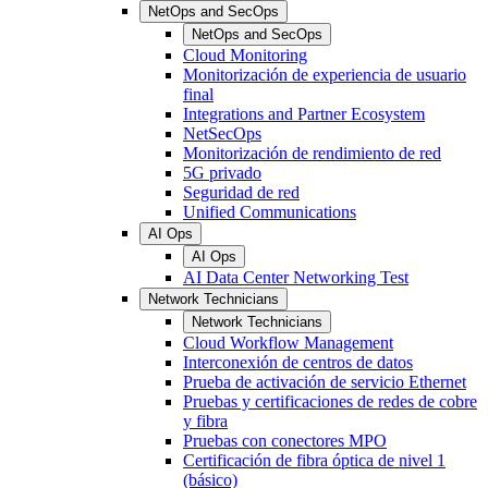
NetOps and SecOps
NetOps and SecOps
Cloud Monitoring
Monitorización de experiencia de usuario
final
Integrations and Partner Ecosystem
NetSecOps
Monitorización de rendimiento de red
5G privado
Seguridad de red
Unified Communications
AI Ops
AI Ops
AI Data Center Networking Test
Network Technicians
Network Technicians
Cloud Workflow Management
Interconexión de centros de datos
Prueba de activación de servicio Ethernet
Pruebas y certificaciones de redes de cobre
y fibra
Pruebas con conectores MPO
Certificación de fibra óptica de nivel 1
(básico)