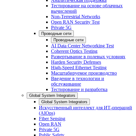
Аналитическая поддержка
Тестирование на основе облачных
вычислений
Non-Terrestrial Networks
Open RAN Security Test
Private 5G
Проводные сети
Проводные сети
AI Data Center Networking Test
Coherent Optics Testing
Развертывание в полевых условиях
Harden Security Defenses
High-Speed Ethernet Testing
Масштабируемое производство
Введение в технологии и
обслуживание
Тестирование и разработка
Global System Integrators
Global System Integrators
Искусственный интеллект для ИТ-операций
(AIOps)
Fiber Sensing
Open RAN
Private 5G
Public Safety