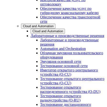
оптоволокну
Обеспечение качества услуг по
гибридному коаксиальному кабелю
Обеспечение качества транспортной
сети
Cloud and Automation
Cloud and Automation
Лабораторные и производственные решения
Лабораторные и производственные
решения
Automation and Orchestration
Облачная эмуляция пользовательского
оборудования
Эмуляция основной сети
Тестирование основной сети
Имитатор открытого центрального
устройства (O-CU)
Тестирование открытого центрального
устройства (O-CU)
Тестирование открытого
распределенного устройства (O-DU)
Тестирование открытого
радиоустройства (O-RU)
Тестирование дистанционного