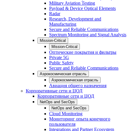
Military Aviation Testing
Payload & Device Optical Elements
Radar
Research, Development and
Manufacturing
Secure and Reliable Communications
Spectrum Monitoring and Signal Analysis
Mission-Critical
Mission-Critical
Оптические покрытия и фильтры
Private 5G
Public Safety
Secure and Reliable Communications
Аэрокосмическая отрасль
Аэрокосмическая отрасль
Авиация общего назначения
Корпоративные сети и ЦОД
Корпоративные сети и ЦОД
NetOps and SecOps
NetOps and SecOps
Cloud Monitoring
Мониторинг опыта конечного
пользователя
Integrations and Partner Ecosystem