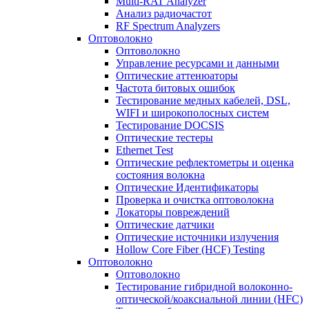
Multi-RAT Analyzer
Анализ радиочастот
RF Spectrum Analyzers
Оптоволокно
Оптоволокно
Управление ресурсами и данными
Оптические aттенюаторы
Частота битовых ошибок
Тестирование медных кабелей, DSL,
WIFI и широкополосных систем
Тестирование DOCSIS
Оптические тестеры
Ethernet Test
Оптические рефлектометры и оценка
состояния волокна
Оптические Идентификаторы
Проверка и очистка оптоволокна
Локаторы повреждений
Оптические датчики
Оптические источники излучения
Hollow Core Fiber (HCF) Testing
Оптоволокно
Оптоволокно
Тестирование гибридной волоконно-
оптической/коаксиальной линии (HFC)