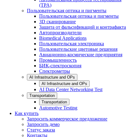
(TPA)
Пользовательская оптика и пигменты
Пользовательская оптика и пигменты
3D сканирование
Зашита от фальсификаций и контрафакта
Автопроизводители
Biomedical Applications
Пользовательская электроника
Пользовательские цветовые решения
Авиационно-космические предприятия
Промышленность
БИК-спектроскопия
Спектрометры
AI Infrastructure and OPs
AI Infrastructure and OPs
AI Data Center Networking Test
Transportation
Transportation
Automotive Testing
Как купить
Запросить коммерческое предложение
Запросить демо
Статус заказа
Контакты