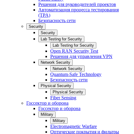
Решения для руководителей проектов
Автоматизация процесса тестирования
(TPA)
Безопасность сети
Security
Security
Lab Testing for Security
Lab Testing for Security
Open RAN Security Test
Решения для управления VPN
Network Security
Network Security
Quantum-Safe Technology
Безопасность сети
Physical Security
Physical Security
Fiber Sensing
Госсектор и оборона
Госсектор и оборона
Military
Military
Electromagnetic Warfare
Оптические покрытия и фильтры