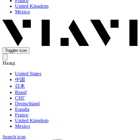
France
United Kingdom
Mexico
Toggler icon
Назад
United States
中国
日本
Brasil
СНГ
Deutschland
España
France
United Kingdom
Mexico
Search icon