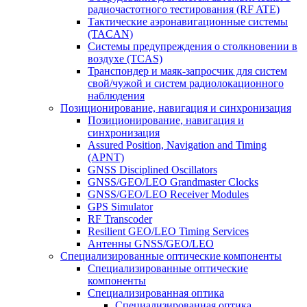
радиочастотного тестирования (RF ATE)
Тактические аэронавигационные системы
(TACAN)
Системы предупреждения о столкновении в
воздухе (TCAS)
Транспондер и маяк-запросчик для систем
свой/чужой и систем радиолокационного
наблюдения
Позиционирование, навигация и синхронизация
Позиционирование, навигация и
синхронизация
Assured Position, Navigation and Timing
(APNT)
GNSS Disciplined Oscillators
GNSS/GEO/LEO Grandmaster Clocks
GNSS/GEO/LEO Receiver Modules
GPS Simulator
RF Transcoder
Resilient GEO/LEO Timing Services
Антенны GNSS/GEO/LEO
Специализированные оптические компоненты
Специализированные оптические
компоненты
Специализированная оптика
Специализированная оптика