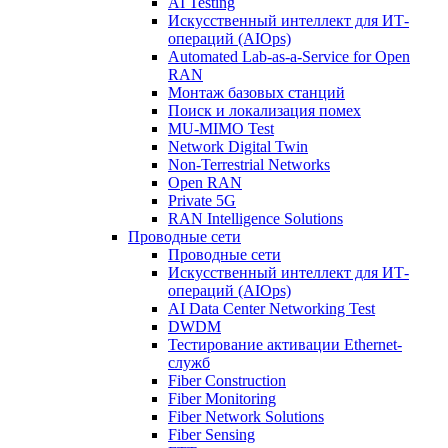
AI Testing
Искусственный интеллект для ИТ-
операций (AIOps)
Automated Lab-as-a-Service for Open
RAN
Монтаж базовых станций
Поиск и локализация помех
MU-MIMO Test
Network Digital Twin
Non-Terrestrial Networks
Open RAN
Private 5G
RAN Intelligence Solutions
Проводные сети
Проводные сети
Искусственный интеллект для ИТ-
операций (AIOps)
AI Data Center Networking Test
DWDM
Тестирование активации Ethernet-
служб
Fiber Construction
Fiber Monitoring
Fiber Network Solutions
Fiber Sensing