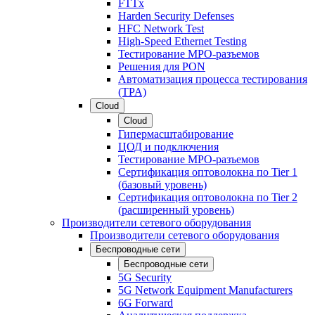
FTTx
Harden Security Defenses
HFC Network Test
High-Speed Ethernet Testing
Тестирование МРО-разъемов
Решения для PON
Автоматизация процесса тестирования
(TPA)
Cloud
Cloud
Гипермасштабирование
ЦОД и подключения
Тестирование МРО-разъемов
Сертификация оптоволокна по Tier 1
(базовый уровень)
Сертификация оптоволокна по Tier 2
(расширенный уровень)
Производители сетевого оборудования
Производители сетевого оборудования
Беспроводные сети
Беспроводные сети
5G Security
5G Network Equipment Manufacturers
6G Forward