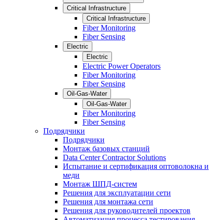
Critical Infrastructure
Critical Infrastructure
Fiber Monitoring
Fiber Sensing
Electric
Electric
Electric Power Operators
Fiber Monitoring
Fiber Sensing
Oil-Gas-Water
Oil-Gas-Water
Fiber Monitoring
Fiber Sensing
Подрядчики
Подрядчики
Монтаж базовых станций
Data Center Contractor Solutions
Испытание и сертификация оптоволокна и
меди
Монтаж ШПД-систем
Решения для эксплуатации сети
Решения для монтажа сети
Решения для руководителей проектов
Автоматизация процесса тестирования