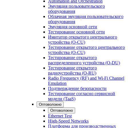
Automation and Orchestration
Эмуляция пользовательского
оборудования
Облачная эмуляция пользовательского
оборудования
Эмуляция основной сети
Тестирование основной сети
Имитатор открытого центрального
устройства (O-CU)
Тестирование открытого центрального
устройства (O-CU)
Тестирование открытого
распределенного устройства (O-DU)
Тестирование открытого
радиоустройства (O-RU)
Radio Frequency (RF) and Wi-Fi Channel
Emulation
Подтверждение безопасности
Тестирование согласно сервисной
модели (TaaS)
Оптоволокно
Оптоволокно
Ethernet Test
High-Speed Networks
Платформа для производственных