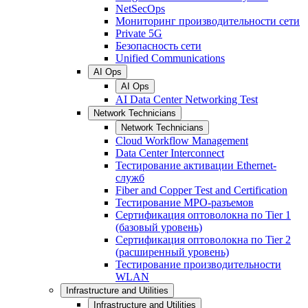
NetSecOps
Мониторинг производительности сети
Private 5G
Безопасность сети
Unified Communications
AI Ops
AI Ops
AI Data Center Networking Test
Network Technicians
Network Technicians
Cloud Workflow Management
Data Center Interconnect
Тестирование активации Ethernet-
служб
Fiber and Copper Test and Certification
Тестирование МРО-разъемов
Сертификация оптоволокна по Tier 1
(базовый уровень)
Сертификация оптоволокна по Tier 2
(расширенный уровень)
Тестирование производительности
WLAN
Infrastructure and Utilities
Infrastructure and Utilities