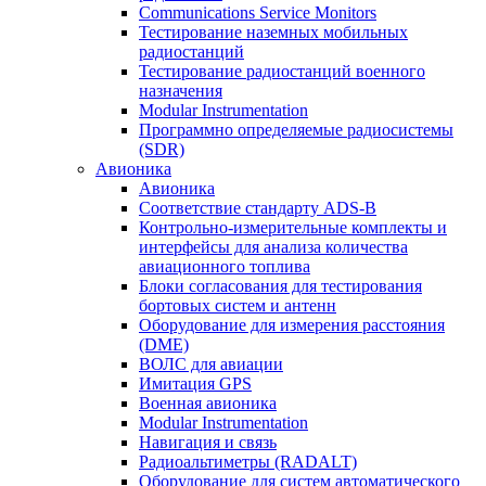
Communications Service Monitors
Тестирование наземных мобильных
радиостанций
Тестирование радиостанций военного
назначения
Modular Instrumentation
Программно определяемые радиосистемы
(SDR)
Авионика
Авионика
Соответствие стандарту ADS-B
Контрольно-измерительные комплекты и
интерфейсы для анализа количества
авиационного топлива
Блоки согласования для тестирования
бортовых систем и антенн
Оборудование для измерения расстояния
(DME)
ВОЛС для авиации
Имитация GPS
Военная авионика
Modular Instrumentation
Навигация и связь
Радиоальтиметры (RADALT)
Оборудование для систем автоматического