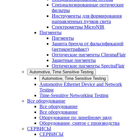
Специализированные оптические
фильтры
Инструменты для формирования
направленных пучков света
Спектрометры MicroNIR
Пигменты
Пигменты
Защита бренда от фальсификаций
(антиконтрафакт)
Оптические пигменты ChromaFlair
Защитные пигменты
Оптические пигменты SpectraFlair
Automotive, Time Sensitive Testing
Automotive, Time Sensitive Testing
Automotive Ethernet Device and Network
Testing
Time-Sensitive Networking Testing
Все оборудование
Все оборудование
Все оборудование
Оборудование по линейному ряду
Оборудование, снятое с производства
СЕРВИСЫ
СЕРВИСЫ