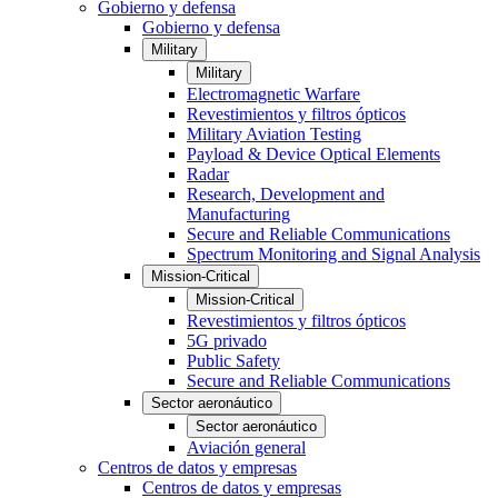
Gobierno y defensa
Gobierno y defensa
Military
Military
Electromagnetic Warfare
Revestimientos y filtros ópticos
Military Aviation Testing
Payload & Device Optical Elements
Radar
Research, Development and
Manufacturing
Secure and Reliable Communications
Spectrum Monitoring and Signal Analysis
Mission-Critical
Mission-Critical
Revestimientos y filtros ópticos
5G privado
Public Safety
Secure and Reliable Communications
Sector aeronáutico
Sector aeronáutico
Aviación general
Centros de datos y empresas
Centros de datos y empresas