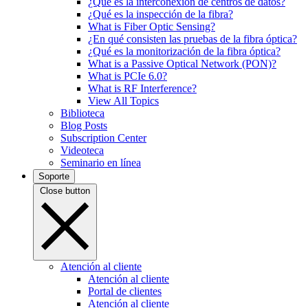
¿Qué es la interconexión de centros de datos?
¿Qué es la inspección de la fibra?
What is Fiber Optic Sensing?
¿En qué consisten las pruebas de la fibra óptica?
¿Qué es la monitorización de la fibra óptica?
What is a Passive Optical Network (PON)?
What is PCIe 6.0?
What is RF Interference?
View All Topics
Biblioteca
Blog Posts
Subscription Center
Videoteca
Seminario en línea
Soporte
Close button
Atención al cliente
Atención al cliente
Portal de clientes
Atención al cliente