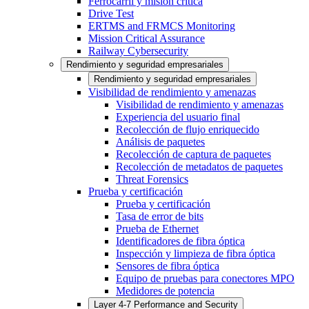
Ferrocarril y misión crítica
Drive Test
ERTMS and FRMCS Monitoring
Mission Critical Assurance
Railway Cybersecurity
Rendimiento y seguridad empresariales
Rendimiento y seguridad empresariales
Visibilidad de rendimiento y amenazas
Visibilidad de rendimiento y amenazas
Experiencia del usuario final
Recolección de flujo enriquecido
Análisis de paquetes
Recolección de captura de paquetes
Recolección de metadatos de paquetes
Threat Forensics
Prueba y certificación
Prueba y certificación
Tasa de error de bits
Prueba de Ethernet
Identificadores de fibra óptica
Inspección y limpieza de fibra óptica
Sensores de fibra óptica
Equipo de pruebas para conectores MPO
Medidores de potencia
Layer 4-7 Performance and Security