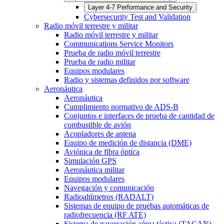
Layer 4-7 Performance and Security
Cybersecurity Test and Validation
Radio móvil terrestre y militar
Radio móvil terrestre y militar
Communications Service Monitors
Prueba de radio móvil terrestre
Prueba de radio militar
Equipos modulares
Radio y sistemas definidos por software
Aeronáutica
Aeronáutica
Cumplimiento normativo de ADS-B
Conjuntos e interfaces de prueba de cantidad de
combustible de avión
Acopladores de antena
Equipo de medición de distancia (DME)
Aviónica de fibra óptica
Simulación GPS
Aeronáutica militar
Equipos modulares
Navegación y comunicación
Radioaltímetros (RADALT)
Sistemas de equipo de pruebas automáticas de
radiofrecuencia (RF ATE)
Sistema de navegación aérea táctica (TACAN)