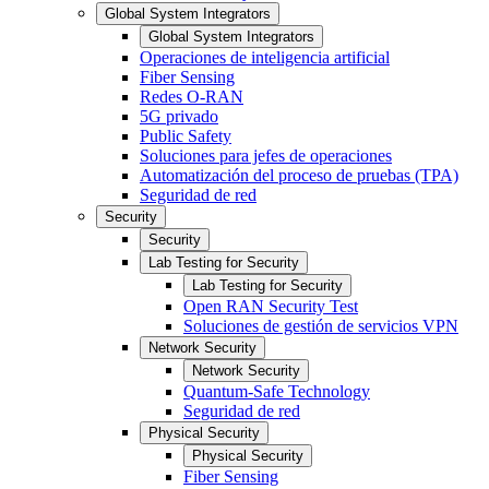
Global System Integrators
Global System Integrators
Operaciones de inteligencia artificial
Fiber Sensing
Redes O-RAN
5G privado
Public Safety
Soluciones para jefes de operaciones
Automatización del proceso de pruebas (TPA)
Seguridad de red
Security
Security
Lab Testing for Security
Lab Testing for Security
Open RAN Security Test
Soluciones de gestión de servicios VPN
Network Security
Network Security
Quantum-Safe Technology
Seguridad de red
Physical Security
Physical Security
Fiber Sensing