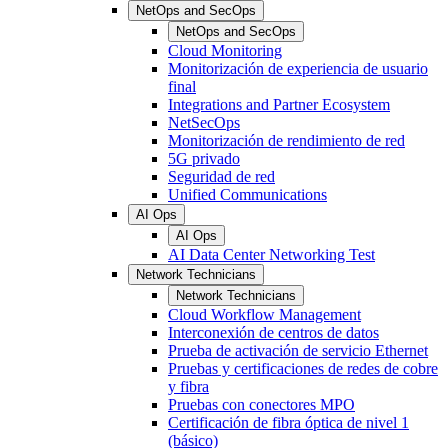
NetOps and SecOps
NetOps and SecOps
Cloud Monitoring
Monitorización de experiencia de usuario
final
Integrations and Partner Ecosystem
NetSecOps
Monitorización de rendimiento de red
5G privado
Seguridad de red
Unified Communications
AI Ops
AI Ops
AI Data Center Networking Test
Network Technicians
Network Technicians
Cloud Workflow Management
Interconexión de centros de datos
Prueba de activación de servicio Ethernet
Pruebas y certificaciones de redes de cobre
y fibra
Pruebas con conectores MPO
Certificación de fibra óptica de nivel 1
(básico)