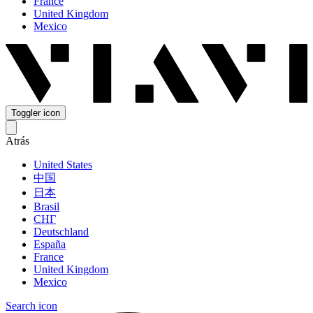
France
United Kingdom
Mexico
Toggler icon
Atrás
United States
中国
日本
Brasil
СНГ
Deutschland
España
France
United Kingdom
Mexico
Search icon