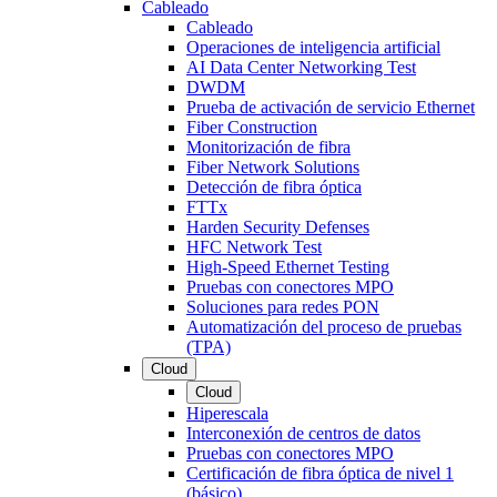
Cableado
Cableado
Operaciones de inteligencia artificial
AI Data Center Networking Test
DWDM
Prueba de activación de servicio Ethernet
Fiber Construction
Monitorización de fibra
Fiber Network Solutions
Detección de fibra óptica
FTTx
Harden Security Defenses
HFC Network Test
High-Speed Ethernet Testing
Pruebas con conectores MPO
Soluciones para redes PON
Automatización del proceso de pruebas
(TPA)
Cloud
Cloud
Hiperescala
Interconexión de centros de datos
Pruebas con conectores MPO
Certificación de fibra óptica de nivel 1
(básico)