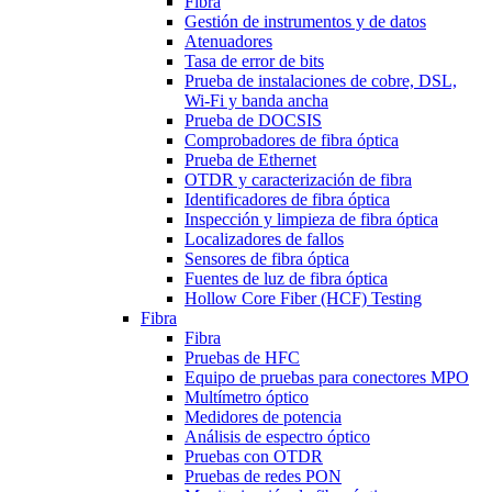
Fibra
Gestión de instrumentos y de datos
Atenuadores
Tasa de error de bits
Prueba de instalaciones de cobre, DSL,
Wi-Fi y banda ancha
Prueba de DOCSIS
Comprobadores de fibra óptica
Prueba de Ethernet
OTDR y caracterización de fibra
Identificadores de fibra óptica
Inspección y limpieza de fibra óptica
Localizadores de fallos
Sensores de fibra óptica
Fuentes de luz de fibra óptica
Hollow Core Fiber (HCF) Testing
Fibra
Fibra
Pruebas de HFC
Equipo de pruebas para conectores MPO
Multímetro óptico
Medidores de potencia
Análisis de espectro óptico
Pruebas con OTDR
Pruebas de redes PON