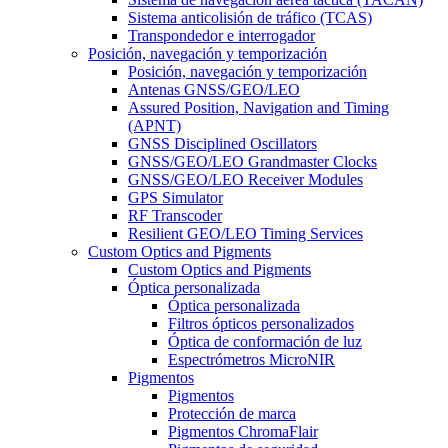
Sistema anticolisión de tráfico (TCAS)
Transpondedor e interrogador
Posición, navegación y temporización
Posición, navegación y temporización
Antenas GNSS/GEO/LEO
Assured Position, Navigation and Timing
(APNT)
GNSS Disciplined Oscillators
GNSS/GEO/LEO Grandmaster Clocks
GNSS/GEO/LEO Receiver Modules
GPS Simulator
RF Transcoder
Resilient GEO/LEO Timing Services
Custom Optics and Pigments
Custom Optics and Pigments
Óptica personalizada
Óptica personalizada
Filtros ópticos personalizados
Óptica de conformación de luz
Espectrómetros MicroNIR
Pigmentos
Pigmentos
Protección de marca
Pigmentos ChromaFlair