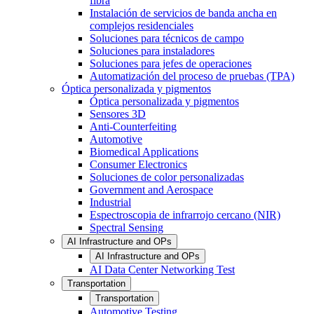
fibra
Instalación de servicios de banda ancha en
complejos residenciales
Soluciones para técnicos de campo
Soluciones para instaladores
Soluciones para jefes de operaciones
Automatización del proceso de pruebas (TPA)
Óptica personalizada y pigmentos
Óptica personalizada y pigmentos
Sensores 3D
Anti-Counterfeiting
Automotive
Biomedical Applications
Consumer Electronics
Soluciones de color personalizadas
Government and Aerospace
Industrial
Espectroscopia de infrarrojo cercano (NIR)
Spectral Sensing
AI Infrastructure and OPs
AI Infrastructure and OPs
AI Data Center Networking Test
Transportation
Transportation
Automotive Testing