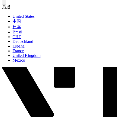
后退
United States
中国
日本
Brasil
СНГ
Deutschland
España
France
United Kingdom
Mexico