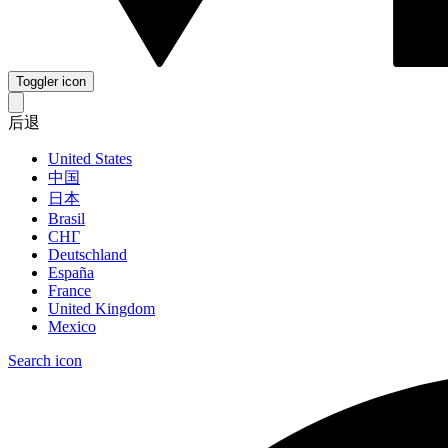
Toggler icon
后退
United States
中国
日本
Brasil
СНГ
Deutschland
España
France
United Kingdom
Mexico
Search icon