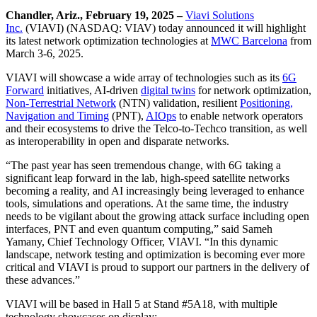
Chandler, Ariz., February 19, 2025 –
Viavi Solutions
Inc.
(VIAVI) (NASDAQ: VIAV) today announced it will highlight
its latest network optimization technologies at
MWC Barcelona
from
March 3-6, 2025.
VIAVI will showcase a wide array of technologies such as its
6G
Forward
initiatives, AI-driven
digital twins
for network optimization,
Non-Terrestrial Network
(NTN) validation, resilient
Positioning,
Navigation and Timing
(PNT),
AIOps
to enable network operators
and their ecosystems to drive the Telco-to-Techco transition, as well
as interoperability in open and disparate networks.
“The past year has seen tremendous change, with 6G taking a
significant leap forward in the lab, high-speed satellite networks
becoming a reality, and AI increasingly being leveraged to enhance
tools, simulations and operations. At the same time, the industry
needs to be vigilant about the growing attack surface including open
interfaces, PNT and even quantum computing,” said Sameh
Yamany, Chief Technology Officer, VIAVI. “In this dynamic
landscape, network testing and optimization is becoming ever more
critical and VIAVI is proud to support our partners in the delivery of
these advances.”
VIAVI will be based in Hall 5 at Stand #5A18, with multiple
technology showcases on display: