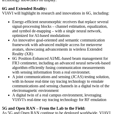
6G and Extended Reality:
VIAVI will highlight its research and innovations in 6G, including:
Energy-efficient neuromorphic receivers that replace several
signal-processing blocks – channel estimation, equalization,
and symbol de-mapping – with a single neural network,
optimized for AI-based modulations
An innovative goal-oriented and semantic communication
framework with advanced multiple access for metaverse
avatars, showcasing advancements in wireless Extended
Reality (XR)
6G Position-Enhanced AI/ML-based beam management for
FR3 centimeter, including an advanced neural network-based
algorithm efficiently fusing communication measurements
with sensing information from a real environmet.
A joint communications and sensing (JCAS) testing solution,
with in-house real-time ray tracing technology to emulate
communications and sensing channels in a digital twin of the
electromagnetic environment
A digital twin of a real campus environment, leveraging
VIAVI’s real-time ray tracing technology for RF emulation
5G and Open RAN – From the Lab to the Field:
As 5G and Open RAN continue to be deployed worldwide, VIAVI