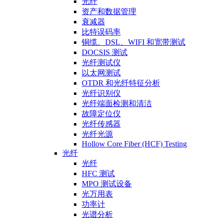
光纤
资产和数据管理
衰减器
比特误码率
铜缆、DSL、WIFI 和宽带测试
DOCSIS 测试
光纤测试仪
以太网测试
OTDR 和光纤特征分析
光纤识别仪
光纤端面检测和清洁
故障定位仪
光纤传感器
光纤光源
Hollow Core Fiber (HCF) Testing
光纤
光纤
HFC 测试
MPO 测试设备
光万用表
功率计
光谱分析