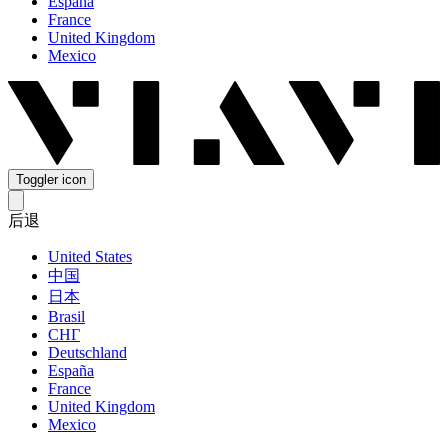
España
France
United Kingdom
Mexico
Toggler icon
后退
United States
中国
日本
Brasil
СНГ
Deutschland
España
France
United Kingdom
Mexico