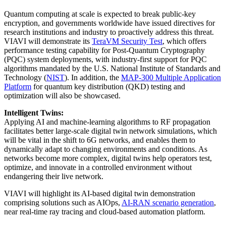
Quantum computing at scale is expected to break public-key
encryption, and governments worldwide have issued directives for
research institutions and industry to proactively address this threat.
VIAVI will demonstrate its
TeraVM Security Test
, which offers
performance testing capability for Post-Quantum Cryptography
(PQC) system deployments, with industry-first support for PQC
algorithms mandated by the U.S. National Institute of Standards and
Technology (
NIST
). In addition, the
MAP-300 Multiple Application
Platform
for quantum key distribution (QKD) testing and
optimization will also be showcased.
Intelligent Twins:
Applying AI and machine-learning algorithms to RF propagation
facilitates better large-scale digital twin network simulations, which
will be vital in the shift to 6G networks, and enables them to
dynamically adapt to changing environments and conditions. As
networks become more complex, digital twins help operators test,
optimize, and innovate in a controlled environment without
endangering their live network.
VIAVI will highlight its AI-based digital twin demonstration
comprising solutions such as AIOps,
AI-RAN scenario generation
,
near real-time ray tracing and cloud-based automation platform.