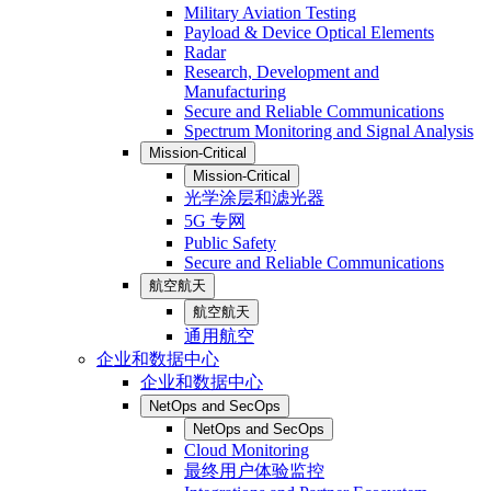
Military Aviation Testing
Payload & Device Optical Elements
Radar
Research, Development and
Manufacturing
Secure and Reliable Communications
Spectrum Monitoring and Signal Analysis
Mission-Critical
Mission-Critical
光学涂层和滤光器
5G 专网
Public Safety
Secure and Reliable Communications
航空航天
航空航天
通用航空
企业和数据中心
企业和数据中心
NetOps and SecOps
NetOps and SecOps
Cloud Monitoring
最终用户体验监控