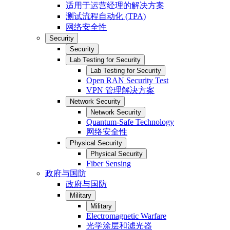
适用于运营经理的解决方案
测试流程自动化 (TPA)
网络安全性
Security
Security
Lab Testing for Security
Lab Testing for Security
Open RAN Security Test
VPN 管理解决方案
Network Security
Network Security
Quantum-Safe Technology
网络安全性
Physical Security
Physical Security
Fiber Sensing
政府与国防
政府与国防
Military
Military
Electromagnetic Warfare
光学涂层和滤光器