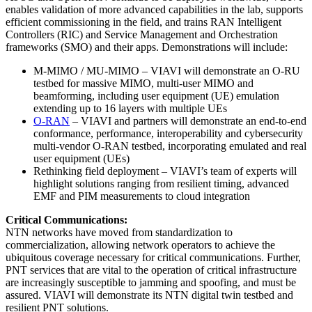
enables validation of more advanced capabilities in the lab, supports
efficient commissioning in the field, and trains RAN Intelligent
Controllers (RIC) and Service Management and Orchestration
frameworks (SMO) and their apps. Demonstrations will include:
M-MIMO / MU-MIMO – VIAVI will demonstrate an O-RU
testbed for massive MIMO, multi-user MIMO and
beamforming, including user equipment (UE) emulation
extending up to 16 layers with multiple UEs
O-RAN
– VIAVI and partners will demonstrate an end-to-end
conformance, performance, interoperability and cybersecurity
multi-vendor O-RAN testbed, incorporating emulated and real
user equipment (UEs)
Rethinking field deployment – VIAVI’s team of experts will
highlight solutions ranging from resilient timing, advanced
EMF and PIM measurements to cloud integration
Critical Communications:
NTN networks have moved from standardization to
commercialization, allowing network operators to achieve the
ubiquitous coverage necessary for critical communications. Further,
PNT services that are vital to the operation of critical infrastructure
are increasingly susceptible to jamming and spoofing, and must be
assured. VIAVI will demonstrate its NTN digital twin testbed and
resilient PNT solutions.