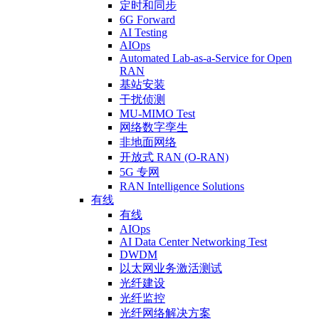
定时和同步
6G Forward
AI Testing
AIOps
Automated Lab-as-a-Service for Open
RAN
基站安装
干扰侦测
MU-MIMO Test
网络数字孪生
非地面网络
开放式 RAN (O-RAN)
5G 专网
RAN Intelligence Solutions
有线
有线
AIOps
AI Data Center Networking Test
DWDM
以太网业务激活测试
光纤建设
光纤监控
光纤网络解决方案