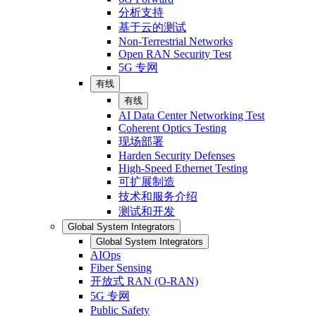
分析支持
基于云的测试
Non-Terrestrial Networks
Open RAN Security Test
5G 专网
有线
有线
AI Data Center Networking Test
Coherent Optics Testing
现场部署
Harden Security Defenses
High-Speed Ethernet Testing
可扩展制造
技术和服务介绍
测试和开发
Global System Integrators
Global System Integrators
AIOps
Fiber Sensing
开放式 RAN (O-RAN)
5G 专网
Public Safety