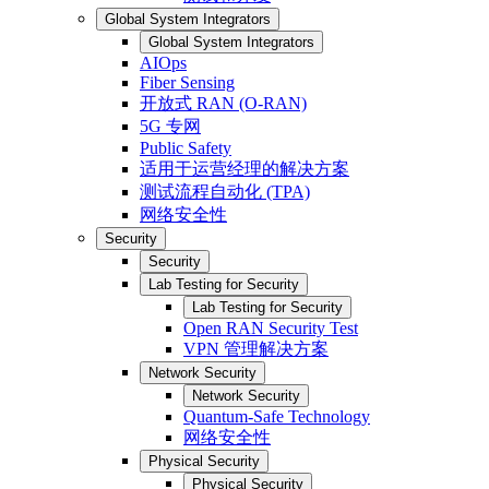
Global System Integrators
Global System Integrators
AIOps
Fiber Sensing
开放式 RAN (O-RAN)
5G 专网
Public Safety
适用于运营经理的解决方案
测试流程自动化 (TPA)
网络安全性
Security
Security
Lab Testing for Security
Lab Testing for Security
Open RAN Security Test
VPN 管理解决方案
Network Security
Network Security
Quantum-Safe Technology
网络安全性
Physical Security
Physical Security