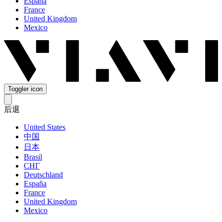
España
France
United Kingdom
Mexico
Toggler icon
后退
United States
中国
日本
Brasil
СНГ
Deutschland
España
France
United Kingdom
Mexico