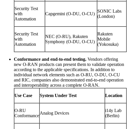
Security Test
SONIC Labs
with
Capgemini (O-DU, O-CU)
(London)
Automation
Security Test
Rakuten
NEC (O-RU), Rakuten
with
Mobile
Symphony (O-DU, O-CU)
Automation
(Yokosuka)
Conformance and end-to-end testing.
Vendors offering
new O-RAN products can present them to validate operation
according to the applicable specifications. In addition to
individual network elements such as O-RU, O-DU, O-CU
and RIC, companies also demonstrated end-to-end operation
and interoperability across a complete O-RAN.
Use Case
System Under Test
Location
O-RU
i14y Lab
Analog Devices
Conformance
(Berlin)