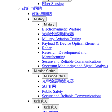
Fiber Sensing
政府与国防
政府与国防
Military
Military
Electromagnetic Warfare
光学涂层和滤光器
Military Aviation Testing
Payload & Device Optical Elements
Radar
Research, Development and
Manufacturing
Secure and Reliable Communications
Spectrum Monitoring and Signal Analysis
Mission-Critical
Mission-Critical
光学涂层和滤光器
5G 专网
Public Safety
Secure and Reliable Communications
航空航天
航空航天