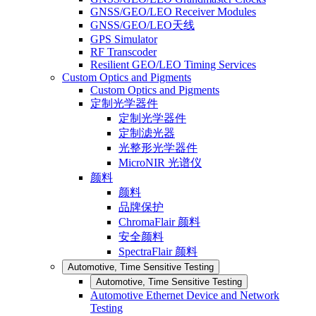
GNSS/GEO/LEO Receiver Modules
GNSS/GEO/LEO天线
GPS Simulator
RF Transcoder
Resilient GEO/LEO Timing Services
Custom Optics and Pigments
Custom Optics and Pigments
定制光学器件
定制光学器件
定制滤光器
光整形光学器件
MicroNIR 光谱仪
颜料
颜料
品牌保护
ChromaFlair 颜料
安全颜料
SpectraFlair 颜料
Automotive, Time Sensitive Testing
Automotive, Time Sensitive Testing
Automotive Ethernet Device and Network
Testing