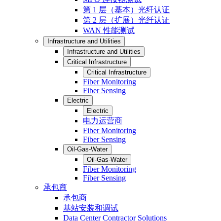
第 1 层（基本）光纤认证
第 2 层（扩展）光纤认证
WAN 性能测试
Infrastructure and Utilities
Infrastructure and Utilities
Critical Infrastructure
Critical Infrastructure
Fiber Monitoring
Fiber Sensing
Electric
Electric
电力运营商
Fiber Monitoring
Fiber Sensing
Oil-Gas-Water
Oil-Gas-Water
Fiber Monitoring
Fiber Sensing
承包商
承包商
基站安装和调试
Data Center Contractor Solutions