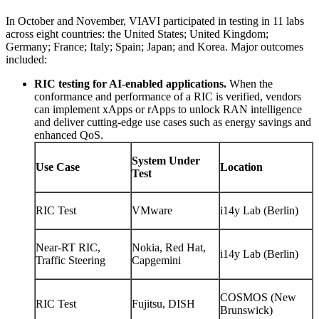
In October and November, VIAVI participated in testing in 11 labs
across eight countries: the United States; United Kingdom;
Germany; France; Italy; Spain; Japan; and Korea. Major outcomes
included:
RIC testing for AI-enabled applications.
When the
conformance and performance of a RIC is verified, vendors
can implement xApps or rApps to unlock RAN intelligence
and deliver cutting-edge use cases such as energy savings and
enhanced QoS.
System Under
Use Case
Location
Test
RIC Test
VMware
i14y Lab (Berlin)
Near-RT RIC,
Nokia, Red Hat,
i14y Lab (Berlin)
Traffic Steering
Capgemini
COSMOS (New
RIC Test
Fujitsu, DISH
Brunswick)