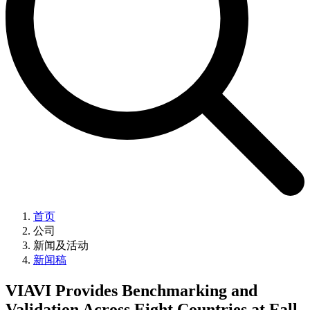
首页
公司
新闻及活动
新闻稿
VIAVI Provides Benchmarking and
Validation Across Eight Countries at Fall