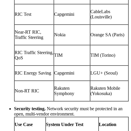
CableLabs
RIC Test
Capgemini
(Louisville)
Near-RT RIC,
Nokia
Orange SA (Paris)
Traffic Steering
RIC Traffic Steering,
TIM
TIM (Torino)
QoS
RIC Energy Saving
Capgemini
LGU+ (Seoul)
Rakuten
Rakuten Mobile
Non-RT RIC
Symphony
(Yokosuka)
Security testing.
Network security must be protected in an
open, multi-vendor environment.
Use Case
System Under Test
Location