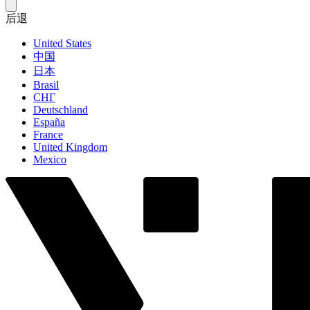
后退
United States
中国
日本
Brasil
СНГ
Deutschland
España
France
United Kingdom
Mexico