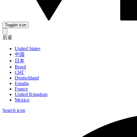
Toggler icon
后退
United States
中国
日本
Brasil
СНГ
Deutschland
España
France
United Kingdom
Mexico
Search icon