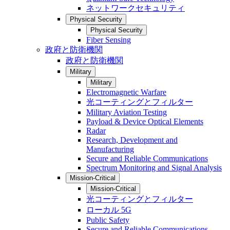
ネットワークセキュリティ
Physical Security
Physical Security
Fiber Sensing
政府と防衛機関
政府と防衛機関
Military
Military
Electromagnetic Warfare
光コーティングとフィルター
Military Aviation Testing
Payload & Device Optical Elements
Radar
Research, Development and
Manufacturing
Secure and Reliable Communications
Spectrum Monitoring and Signal Analysis
Mission-Critical
Mission-Critical
光コーティングとフィルター
ローカル 5G
Public Safety
Secure and Reliable Communications