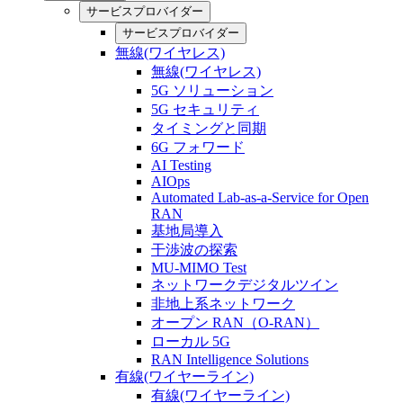
サービスプロバイダー
サービスプロバイダー
無線(ワイヤレス)
無線(ワイヤレス)
5G ソリューション
5G セキュリティ
タイミングと同期
6G フォワード
AI Testing
AIOps
Automated Lab-as-a-Service for Open
RAN
基地局導入
干渉波の探索
MU-MIMO Test
ネットワークデジタルツイン
非地上系ネットワーク
オープン RAN（O-RAN）
ローカル 5G
RAN Intelligence Solutions
有線(ワイヤーライン)
有線(ワイヤーライン)