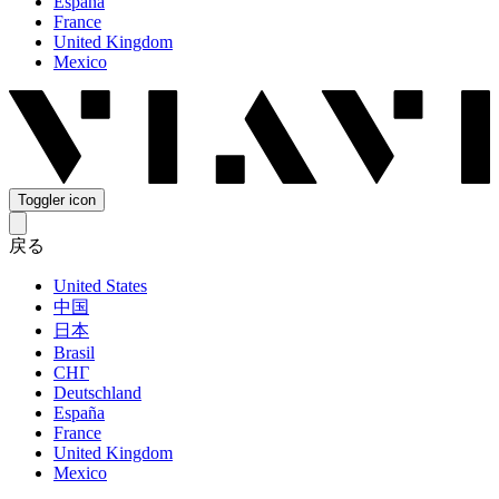
España
France
United Kingdom
Mexico
Toggler icon
戻る
United States
中国
日本
Brasil
СНГ
Deutschland
España
France
United Kingdom
Mexico