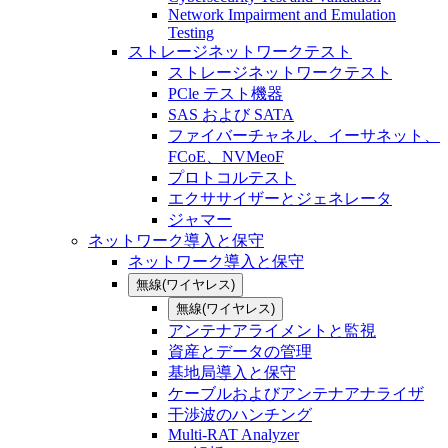
Network Impairment and Emulation
Testing
ストレージネットワークテスト
ストレージネットワークテスト
PCle テスト機器
SAS および SATA
ファイバーチャネル、イーサネット、
FCoE、NVMeoF
プロトコルテスト
エクササイザーとジェネレータ
ジャマー
ネットワーク導入と保守
ネットワーク導入と保守
無線(ワイヤレス)
無線(ワイヤレス)
アンテナアライメントと監視
資産とデータの管理
基地局導入と保守
ケーブルおよびアンテナアナライザ
干渉波のハンチング
Multi-RAT Analyzer