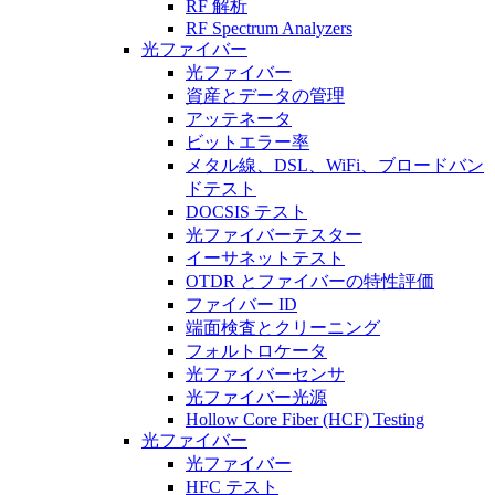
RF 解析
RF Spectrum Analyzers
光ファイバー
光ファイバー
資産とデータの管理
アッテネータ
ビットエラー率
メタル線、DSL、WiFi、ブロードバン
ドテスト
DOCSIS テスト
光ファイバーテスター
イーサネットテスト
OTDR とファイバーの特性評価
ファイバー ID
端面検査とクリーニング
フォルトロケータ
光ファイバーセンサ
光ファイバー光源
Hollow Core Fiber (HCF) Testing
光ファイバー
光ファイバー
HFC テスト