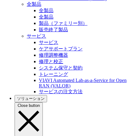
全製品
全製品
全製品
製品（ファミリー別）
販売終了製品
サービス
サービス
ケアサポートプラン
修理調整機器
修理と校正
システム保守と契約
トレーニング
VIAVI Automated Lab-as-a-Service for Open
RAN (VALOR)
サービスの注文方法
ソリューション
Close button