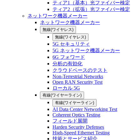
ティア1（基本）光ファイバー検定
ティア2（拡張）光ファイバー検定
ネットワーク機器メーカー
ネットワーク機器メーカー
無線(ワイヤレス)
無線(ワイヤレス)
5G セキュリティ
5G ネットワーク機器メーカー
6G フォワード
分析の有効化
クラウドベースのテスト
Non-Terrestrial Networks
Open RAN Security Test
ローカル 5G
有線(ワイヤーライン)
有線(ワイヤーライン)
AI Data Center Networking Test
Coherent Optics Testing
フィールド展開
Harden Security Defenses
High-Speed Ethernet Testing
技術とサービス紹介