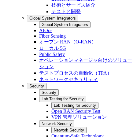
技術とサービス紹介
テストと開発
Global System Integrators
Global System Integrators
AIOps
Fiber Sensing
オープン RAN（O-RAN）
ローカル 5G
Public Safety
オペレーションマネージャ向けのソリュー
ション
テストプロセスの自動化（TPA）
ネットワークセキュリティ
Security
Security
Lab Testing for Security
Lab Testing for Security
Open RAN Security Test
VPN 管理ソリューション
Network Security
Network Security
Quantum-Safe Technology