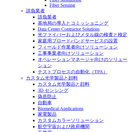
Fiber Sensing
請負業者
請負業者
基地局の導入とコミッショニング
Data Center Contractor Solutions
光ファイバーおよびメタル線の検査と検定
家庭用ブロードバンドサービスの設置
フィールド作業者向けソリューション
工事事業者向けソリューション
オペレーションマネージャ向けのソリュー
ション
テストプロセスの自動化（TPA）
カスタム光学製品と顔料
カスタム光学製品と顔料
3D センシング
偽造防止
自動車
Biomedical Applications
家電製品
カスタムカラーソリューション
航空宇宙および政府機関