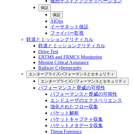
仮想テストとアクティベーション
保証
保証
AIOps
イーサネット保証
ファイバー監視
鉄道とミッションクリティカル
鉄道とミッションクリティカル
Drive Test
ERTMS and FRMCS Monitoring
Mission Critical Assurance
Railway Cybersecurity
エンタープライズパフォーマンスとセキュリティ
エンタープライズパフォーマンスとセキュリティ
パフォーマンスと脅威の可視性
パフォーマンスと脅威の可視性
エンドユーザのエクスペリエンス
強化されたフロー収集
パケット解析
パケットキャプチャ収集
パケットメタデータ収集
Threat Forensics