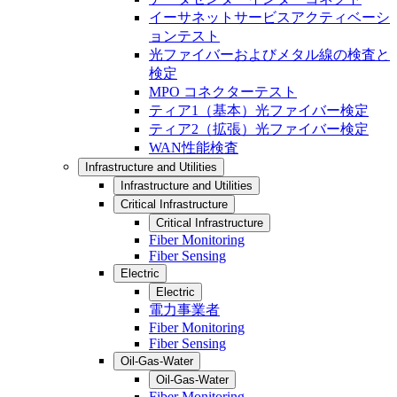
イーサネットサービスアクティベーシ
ョンテスト
光ファイバーおよびメタル線の検査と
検定
MPO コネクターテスト
ティア1（基本）光ファイバー検定
ティア2（拡張）光ファイバー検定
WAN性能検査
Infrastructure and Utilities
Infrastructure and Utilities
Critical Infrastructure
Critical Infrastructure
Fiber Monitoring
Fiber Sensing
Electric
Electric
電力事業者
Fiber Monitoring
Fiber Sensing
Oil-Gas-Water
Oil-Gas-Water
Fiber Monitoring