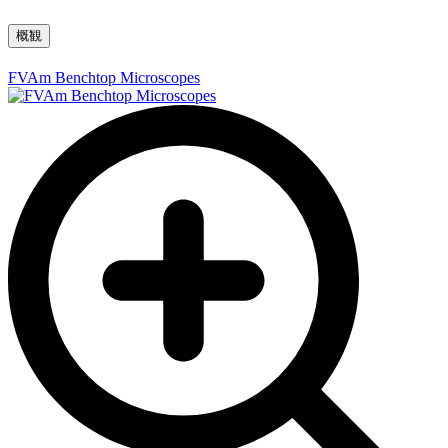
概観
FVAm Benchtop Microscopes