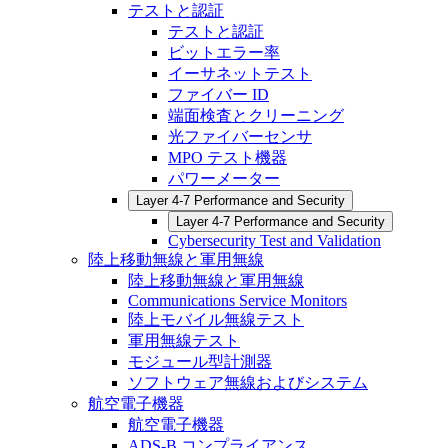
テストと認証
テストと認証
ビットエラー率
イーサネットテスト
ファイバー ID
端面検査とクリーニング
光ファイバーセンサ
MPO テスト機器
パワーメーター
Layer 4-7 Performance and Security
Layer 4-7 Performance and Security
Cybersecurity Test and Validation
陸上移動無線と軍用無線
陸上移動無線と軍用無線
Communications Service Monitors
陸上モバイル無線テスト
軍用無線テスト
モジュール型計測器
ソフトウェア無線およびシステム
航空電子機器
航空電子機器
ADS-B コンプライアンス