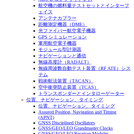
航空機の燃料量テストセットとインターフ
ェイス
アンテナカプラー
距離測定機器（DME）
光ファイバー航空電子機器
GPS シミュレーション
軍用航空電子機器
モジュール型計測器
ナビゲーションと通信
無線高度計（RADALT）
無線周波数自動テスト装置（RF ATE）シス
テム
戦術航法装置（TACAN）
空中衝突防止装置（TCAS）
トランスポンダーとインタローゲーター
位置、ナビゲーション、タイミング
位置、ナビゲーション、タイミング
Assured Position, Navigation and Timing
(APNT)
GNSS Disciplined Oscillators
GNSS/GEO/LEO Grandmaster Clocks
GNSS/GEO/LEO Receiver Modules