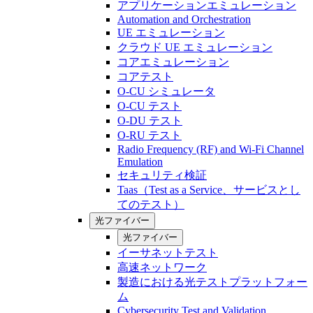
アプリケーションエミュレーション
Automation and Orchestration
UE エミュレーション
クラウド UE エミュレーション
コアエミュレーション
コアテスト
O-CU シミュレータ
O-CU テスト
O-DU テスト
O-RU テスト
Radio Frequency (RF) and Wi-Fi Channel
Emulation
セキュリティ検証
Taas（Test as a Service、サービスとし
てのテスト）
光ファイバー
光ファイバー
イーサネットテスト
高速ネットワーク
製造における光テストプラットフォー
ム
Cybersecurity Test and Validation