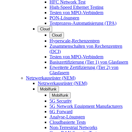
HFC Network Test
High-Speed Ethernet Testing
Testen von MPO-Verbindern
PON-Lösungen
Testprozess-Automatisierung (TPA)
Cloud
Cloud
Hyperscale-Rechenzentren
Zusammenschalten von Rechenzentren
(DCI)
Testen von MPO-Verbindern
Basiszertifizierung (Tier 1) von Glasfasern
Erweiterte Zertifizierung (Tier 2) von
Glasfasern
Netzwerkausrüster (NEM)
Netzwerkausrüster (NEM)
Mobilfunk
Mobilfunk
5G Security
5G Network Equipment Manufacturers
6G Forward
Analyse-Lösungen
Cloudbasierte Tests
Non-Terrestrial Networks