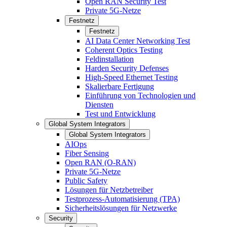
Open RAN Security Test
Private 5G-Netze
Festnetz
Festnetz
AI Data Center Networking Test
Coherent Optics Testing
Feldinstallation
Harden Security Defenses
High-Speed Ethernet Testing
Skalierbare Fertigung
Einführung von Technologien und
Diensten
Test und Entwicklung
Global System Integrators
Global System Integrators
AIOps
Fiber Sensing
Open RAN (O-RAN)
Private 5G-Netze
Public Safety
Lösungen für Netzbetreiber
Testprozess-Automatisierung (TPA)
Sicherheitslösungen für Netzwerke
Security