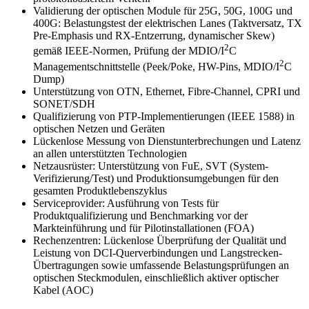
Validierung der optischen Module für 25G, 50G, 100G und
400G: Belastungstest der elektrischen Lanes (Taktversatz, TX
Pre-Emphasis und RX-Entzerrung, dynamischer Skew)
2
gemäß IEEE-Normen, Prüfung der MDIO/I
C
2
Managementschnittstelle (Peek/Poke, HW-Pins, MDIO/I
C
Dump)
Unterstützung von OTN, Ethernet, Fibre-Channel, CPRI und
SONET/SDH
Qualifizierung von PTP-Implementierungen (IEEE 1588) in
optischen Netzen und Geräten
Lückenlose Messung von Dienstunterbrechungen und Latenz
an allen unterstützten Technologien
Netzausrüster: Unterstützung von FuE, SVT (System-
Verifizierung/Test) und Produktionsumgebungen für den
gesamten Produktlebenszyklus
Serviceprovider: Ausführung von Tests für
Produktqualifizierung und Benchmarking vor der
Markteinführung und für Pilotinstallationen (FOA)
Rechenzentren: Lückenlose Überprüfung der Qualität und
Leistung von DCI-Querverbindungen und Langstrecken-
Übertragungen sowie umfassende Belastungsprüfungen an
optischen Steckmodulen, einschließlich aktiver optischer
Kabel (AOC)