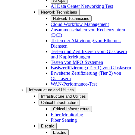
AI Ops
AI Data Center Networking Test
Network Technicians
Network Technicians
Cloud Workflow Management
Zusammenschalten von Rechenzentren
(DCI)
Testen der Aktivierung von Ethernet-
Diensten
Testen und Zertifizieren vom Glasfasern
und Kupferleitungen
Testen von MPO-Systemen
Basiszertifizierung (Tier 1) von Glasfasern
Erweiterte Zertifizierung (Tier 2) von
Glasfasern
WAN-Performance-Test
Infrastructure and Utilities
Infrastructure and Utilities
Critical Infrastructure
Critical Infrastructure
Fiber Monitoring
Fiber Sensing
Electric
Electric