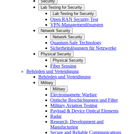
Security
Lab Testing for Security
Lab Testing for Security
Open RAN Security Test
VPN-Managementlösungen
Network Security
Network Security
Quantum-Safe Technology
Sicherheitslösungen für Netzwerke
Physical Security
Physical Security
Fiber Sensing
Behörden und Verteidigung
Behörden und Verteidigung
Military
Military
Electromagnetic Warfare
Optische Beschichtungen und Filter
Military Aviation Testing
Payload & Device Optical Elements
Radar
Research, Development and
Manufacturing
Secure and Reliable Communications