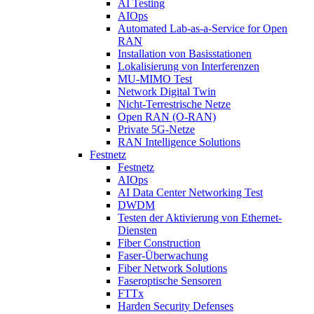
AI Testing
AIOps
Automated Lab-as-a-Service for Open
RAN
Installation von Basisstationen
Lokalisierung von Interferenzen
MU-MIMO Test
Network Digital Twin
Nicht-Terrestrische Netze
Open RAN (O-RAN)
Private 5G-Netze
RAN Intelligence Solutions
Festnetz
Festnetz
AIOps
AI Data Center Networking Test
DWDM
Testen der Aktivierung von Ethernet-
Diensten
Fiber Construction
Faser-Überwachung
Fiber Network Solutions
Faseroptische Sensoren
FTTx
Harden Security Defenses