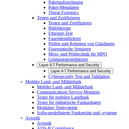
Paketaufzeichnung
Paket-Metadaten
Threat Forensics
Testen und Zertifizieren
Testen und Zertifizieren
Bitfehlerrate
Ethernet-Test
Faseridentifizierer
Prüfen und Reinigen von Glasfasern
Faseroptische Sensoren
Mess- und Prüftechnik für MPO
Leistungspegelmesser
Layer 4-7 Performance and Security
Layer 4-7 Performance and Security
Cybersecurity Test and Validation
Mobiler Land- und Militärfunk
Mobiler Land- und Militärfunk
Communications Service Monitors
Tester für mobilen Landfunk
Tester für militärische Funkanlagen
Modulare Testsysteme
Softwaredefinierte Funkgeräte und -systeme
Avionik
Avionik
ADS-B Compliance