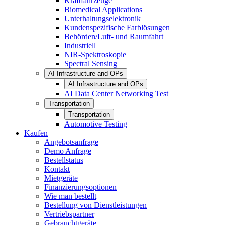
Kraftfahrzeuge
Biomedical Applications
Unterhaltungselektronik
Kundenspezifische Farblösungen
Behörden/Luft- und Raumfahrt
Industriell
NIR-Spektroskopie
Spectral Sensing
AI Infrastructure and OPs
AI Infrastructure and OPs
AI Data Center Networking Test
Transportation
Transportation
Automotive Testing
Kaufen
Angebotsanfrage
Demo Anfrage
Bestellstatus
Kontakt
Mietgeräte
Finanzierungsoptionen
Wie man bestellt
Bestellung von Dienstleistungen
Vertriebspartner
Gebrauchtgeräte