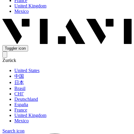
France
United Kingdom
Mexico
Toggler icon
Zurück
United States
中国
日本
Brasil
СНГ
Deutschland
España
France
United Kingdom
Mexico
Search icon