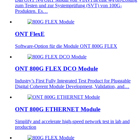
zum Testen und zur Systemprüfung (SVT) von 100G-
Produkten. Es…
ONT FlexE
Software-Option für die Module ONT 800G FLEX
ONT 800G FLEX DCO Module
Industry’s First Fully Integrated Test Product for Pluggable
Digital Coherent Module Development, Validation, and…
ONT 800G ETHERNET Module
Simplify and accelerate high-speed network test in lab and
production