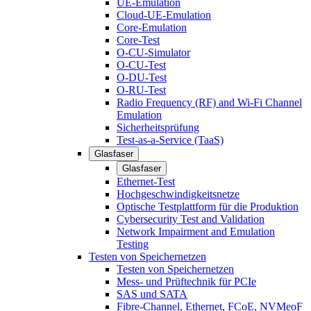
UE-Emulation
Cloud-UE-Emulation
Core-Emulation
Core-Test
O-CU-Simulator
O-CU-Test
O-DU-Test
O-RU-Test
Radio Frequency (RF) and Wi-Fi Channel
Emulation
Sicherheitsprüfung
Test-as-a-Service (TaaS)
Glasfaser
Glasfaser
Ethernet-Test
Hochgeschwindigkeitsnetze
Optische Testplattform für die Produktion
Cybersecurity Test and Validation
Network Impairment and Emulation
Testing
Testen von Speichernetzen
Testen von Speichernetzen
Mess- und Prüftechnik für PCIe
SAS und SATA
Fibre-Channel, Ethernet, FCoE, NVMeoF