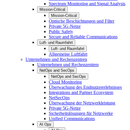
Spectrum Monitoring and Signal Analysis
Mission-Critical
Mission-Critical
Optische Beschichtungen und Filter
Private 5G-Netze
Public Safety
Secure and Reliable Communications
Luft- und Raumfahrt
Luft- und Raumfahrt
Allgemeine Luftfahrt
Unternehmen und Rechenzentren
Unternehmen und Rechenzentren
NetOps and SecOps
NetOps and SecOps
Cloud Monitoring
Überwachung des Endnutzererlebnisses
Integrations and Partner Ecosystem
NetSecOps
Überwachung der Netzwerkleistung
Private 5G-Netze
Sicherheitslösungen für Netzwerke
Unified Communications
AI Ops