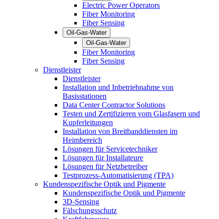
Electric Power Operators
Fiber Monitoring
Fiber Sensing
Oil-Gas-Water
Oil-Gas-Water
Fiber Monitoring
Fiber Sensing
Dienstleister
Dienstleister
Installation und Inbetriebnahme von
Basisstationen
Data Center Contractor Solutions
Testen und Zertifizieren vom Glasfasern und
Kupferleitungen
Installation von Breitbanddiensten im
Heimbereich
Lösungen für Servicetechniker
Lösungen für Installateure
Lösungen für Netzbetreiber
Testprozess-Automatisierung (TPA)
Kundenspezifische Optik und Pigmente
Kundenspezifische Optik und Pigmente
3D-Sensing
Fälschungsschutz