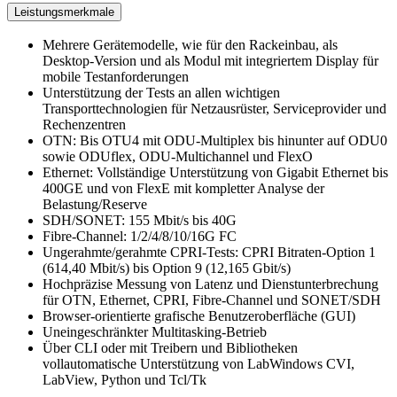
Leistungsmerkmale
Mehrere Gerätemodelle, wie für den Rackeinbau, als
Desktop-Version und als Modul mit integriertem Display für
mobile Testanforderungen
Unterstützung der Tests an allen wichtigen
Transporttechnologien für Netzausrüster, Serviceprovider und
Rechenzentren
OTN: Bis OTU4 mit ODU-Multiplex bis hinunter auf ODU0
sowie ODUflex, ODU-Multichannel und FlexO
Ethernet: Vollständige Unterstützung von Gigabit Ethernet bis
400GE und von FlexE mit kompletter Analyse der
Belastung/Reserve
SDH/SONET: 155 Mbit/s bis 40G
Fibre-Channel: 1/2/4/8/10/16G FC
Ungerahmte/gerahmte CPRI-Tests: CPRI Bitraten-Option 1
(614,40 Mbit/s) bis Option 9 (12,165 Gbit/s)
Hochpräzise Messung von Latenz und Dienstunterbrechung
für OTN, Ethernet, CPRI, Fibre-Channel und SONET/SDH
Browser-orientierte grafische Benutzeroberfläche (GUI)
Uneingeschränkter Multitasking-Betrieb
Über CLI oder mit Treibern und Bibliotheken
vollautomatische Unterstützung von LabWindows CVI,
LabView, Python und Tcl/Tk