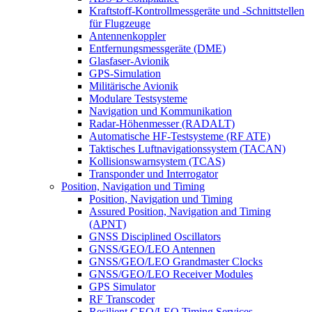
Kraftstoff-Kontrollmessgeräte und -Schnittstellen
für Flugzeuge
Antennenkoppler
Entfernungsmessgeräte (DME)
Glasfaser-Avionik
GPS-Simulation
Militärische Avionik
Modulare Testsysteme
Navigation und Kommunikation
Radar-Höhenmesser (RADALT)
Automatische HF-Testsysteme (RF ATE)
Taktisches Luftnavigationssystem (TACAN)
Kollisionswarnsystem (TCAS)
Transponder und Interrogator
Position, Navigation und Timing
Position, Navigation und Timing
Assured Position, Navigation and Timing
(APNT)
GNSS Disciplined Oscillators
GNSS/GEO/LEO Antennen
GNSS/GEO/LEO Grandmaster Clocks
GNSS/GEO/LEO Receiver Modules
GPS Simulator
RF Transcoder
Resilient GEO/LEO Timing Services