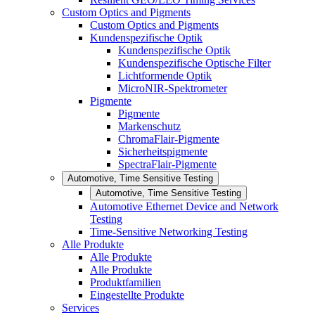
Custom Optics and Pigments
Custom Optics and Pigments
Kundenspezifische Optik
Kundenspezifische Optik
Kundenspezifische Optische Filter
Lichtformende Optik
MicroNIR-Spektrometer
Pigmente
Pigmente
Markenschutz
ChromaFlair-Pigmente
Sicherheitspigmente
SpectraFlair-Pigmente
Automotive, Time Sensitive Testing
Automotive, Time Sensitive Testing
Automotive Ethernet Device and Network
Testing
Time-Sensitive Networking Testing
Alle Produkte
Alle Produkte
Alle Produkte
Produktfamilien
Eingestellte Produkte
Services