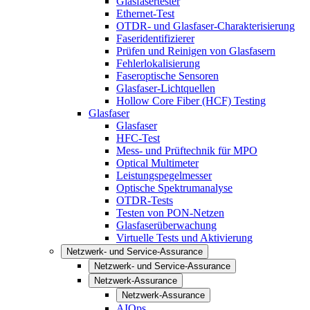
Glasfasertester
Ethernet-Test
OTDR- und Glasfaser-Charakterisierung
Faseridentifizierer
Prüfen und Reinigen von Glasfasern
Fehlerlokalisierung
Faseroptische Sensoren
Glasfaser-Lichtquellen
Hollow Core Fiber (HCF) Testing
Glasfaser
Glasfaser
HFC-Test
Mess- und Prüftechnik für MPO
Optical Multimeter
Leistungspegelmesser
Optische Spektrumanalyse
OTDR-Tests
Testen von PON-Netzen
Glasfaserüberwachung
Virtuelle Tests und Aktivierung
Netzwerk- und Service-Assurance
Netzwerk- und Service-Assurance
Netzwerk-Assurance
Netzwerk-Assurance
AIOps