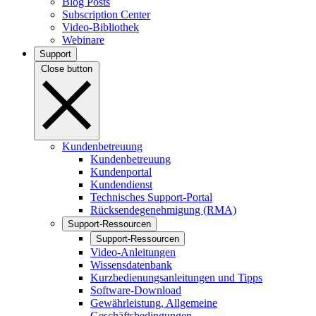
Blog Posts
Subscription Center
Video-Bibliothek
Webinare
Support
Close button
Kundenbetreuung
Kundenbetreuung
Kundenportal
Kundendienst
Technisches Support-Portal
Rücksendegenehmigung (RMA)
Support-Ressourcen
Support-Ressourcen
Video-Anleitungen
Wissensdatenbank
Kurzbedienungsanleitungen und Tipps
Software-Download
Gewährleistung, Allgemeine
Geschäftsbedingungen