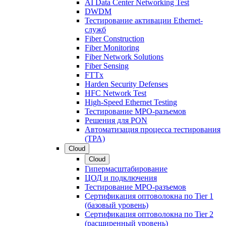
AI Data Center Networking Test
DWDM
Тестирование активации Ethernet-
служб
Fiber Construction
Fiber Monitoring
Fiber Network Solutions
Fiber Sensing
FTTx
Harden Security Defenses
HFC Network Test
High-Speed Ethernet Testing
Тестирование МРО-разъемов
Решения для PON
Автоматизация процесса тестирования
(TPA)
Cloud
Cloud
Гипермасштабирование
ЦОД и подключения
Тестирование МРО-разъемов
Сертификация оптоволокна по Tier 1
(базовый уровень)
Сертификация оптоволокна по Tier 2
(расширенный уровень)