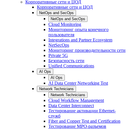
Корпоративные сети и ЦОД
Корпоративные сети и ЦОД
NetOps and SecOps
NetOps and SecOps
Cloud Monitoring
Мониторинг опыта конечного
пользователя
Integrations and Partner Ecosystem
NetSecOps
Мониторинг производительности сети
Private 5G
Безопасность сети
Unified Communications
AI Ops
AI Ops
AI Data Center Networking Test
Network Technicians
Network Technicians
Cloud Workflow Management
Data Center Interconnect
Тестирование активации Ethernet-
служб
Fiber and Copper Test and Certification
Тестирование МРО-разъемов