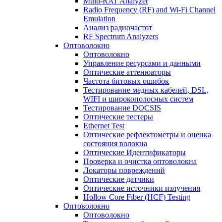
Multi-RAT Analyzer
Radio Frequency (RF) and Wi-Fi Channel
Emulation
Анализ радиочастот
RF Spectrum Analyzers
Оптоволокно
Оптоволокно
Управление ресурсами и данными
Оптические aттенюаторы
Частота битовых ошибок
Тестирование медных кабелей, DSL,
WIFI и широкополосных систем
Тестирование DOCSIS
Оптические тестеры
Ethernet Test
Оптические рефлектометры и оценка
состояния волокна
Оптические Идентификаторы
Проверка и очистка оптоволокна
Локаторы повреждений
Оптические датчики
Оптические источники излучения
Hollow Core Fiber (HCF) Testing
Оптоволокно
Оптоволокно