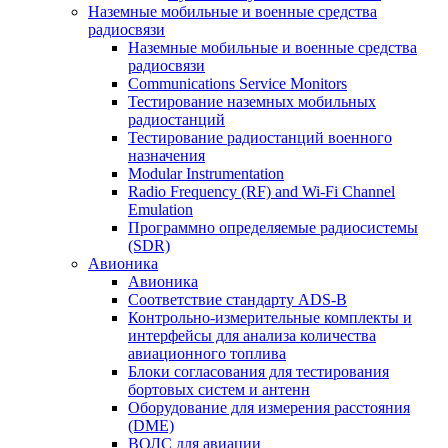
Наземные мобильные и военные средства
радиосвязи
Наземные мобильные и военные средства
радиосвязи
Communications Service Monitors
Тестирование наземных мобильных
радиостанций
Тестирование радиостанций военного
назначения
Modular Instrumentation
Radio Frequency (RF) and Wi-Fi Channel
Emulation
Программно определяемые радиосистемы
(SDR)
Авионика
Авионика
Соответствие стандарту ADS-B
Контрольно-измерительные комплекты и
интерфейсы для анализа количества
авиационного топлива
Блоки согласования для тестирования
бортовых систем и антенн
Оборудование для измерения расстояния
(DME)
ВОЛС для авиации