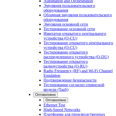
Automation and Orchestration
Эмуляция пользовательского
оборудования
Облачная эмуляция пользовательского
оборудования
Эмуляция основной сети
Тестирование основной сети
Имитатор открытого центрального
устройства (O-CU)
Тестирование открытого центрального
устройства (O-CU)
Тестирование открытого
распределенного устройства (O-DU)
Тестирование открытого
радиоустройства (O-RU)
Radio Frequency (RF) and Wi-Fi Channel
Emulation
Подтверждение безопасности
Тестирование согласно сервисной
модели (TaaS)
Оптоволокно
Оптоволокно
Ethernet Test
High-Speed Networks
Платформа для производственных