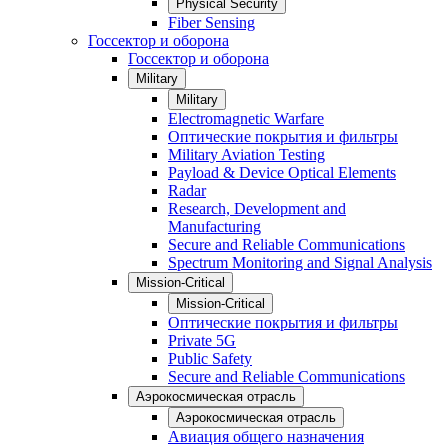
Physical Security
Fiber Sensing
Госсектор и оборона
Госсектор и оборона
Military
Military
Electromagnetic Warfare
Оптические покрытия и фильтры
Military Aviation Testing
Payload & Device Optical Elements
Radar
Research, Development and
Manufacturing
Secure and Reliable Communications
Spectrum Monitoring and Signal Analysis
Mission-Critical
Mission-Critical
Оптические покрытия и фильтры
Private 5G
Public Safety
Secure and Reliable Communications
Аэрокосмическая отрасль
Аэрокосмическая отрасль
Авиация общего назначения