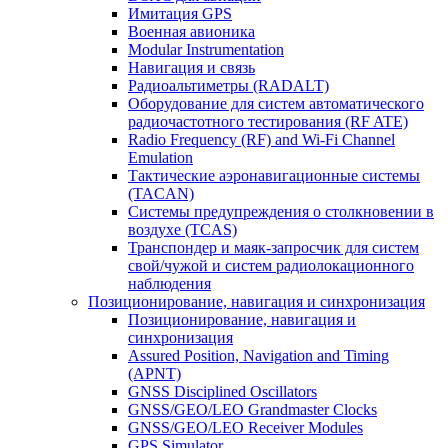
Имитация GPS
Военная авионика
Modular Instrumentation
Навигация и связь
Радиоальтиметры (RADALT)
Оборудование для систем автоматического
радиочастотного тестирования (RF ATE)
Radio Frequency (RF) and Wi-Fi Channel
Emulation
Тактические аэронавигационные системы
(TACAN)
Системы предупреждения о столкновении в
воздухе (TCAS)
Транспондер и маяк-запросчик для систем
свой/чужой и систем радиолокационного
наблюдения
Позиционирование, навигация и синхронизация
Позиционирование, навигация и
синхронизация
Assured Position, Navigation and Timing
(APNT)
GNSS Disciplined Oscillators
GNSS/GEO/LEO Grandmaster Clocks
GNSS/GEO/LEO Receiver Modules
GPS Simulator