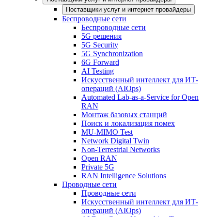
Поставщики услуг и интернет провайдеры
Беспроводные сети
Беспроводные сети
5G решения
5G Security
5G Synchronization
6G Forward
AI Testing
Искусственный интеллект для ИТ-
операций (AIOps)
Automated Lab-as-a-Service for Open
RAN
Монтаж базовых станций
Поиск и локализация помех
MU-MIMO Test
Network Digital Twin
Non-Terrestrial Networks
Open RAN
Private 5G
RAN Intelligence Solutions
Проводные сети
Проводные сети
Искусственный интеллект для ИТ-
операций (AIOps)