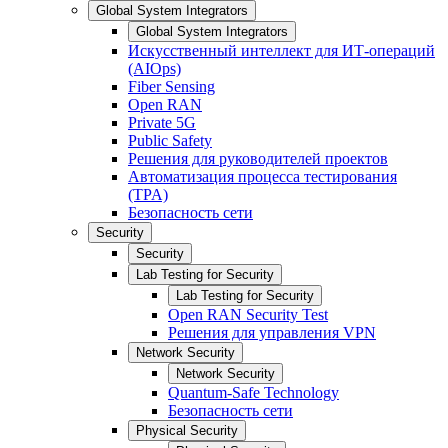
Global System Integrators
Global System Integrators
Искусственный интеллект для ИТ-операций
(AIOps)
Fiber Sensing
Open RAN
Private 5G
Public Safety
Решения для руководителей проектов
Автоматизация процесса тестирования
(TPA)
Безопасность сети
Security
Security
Lab Testing for Security
Lab Testing for Security
Open RAN Security Test
Решения для управления VPN
Network Security
Network Security
Quantum-Safe Technology
Безопасность сети
Physical Security