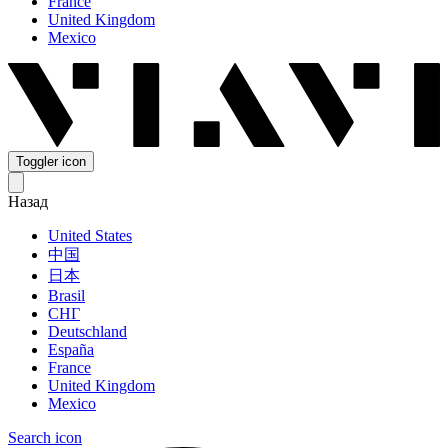
France
United Kingdom
Mexico
Toggler icon
Назад
United States
中国
日本
Brasil
СНГ
Deutschland
España
France
United Kingdom
Mexico
Search icon