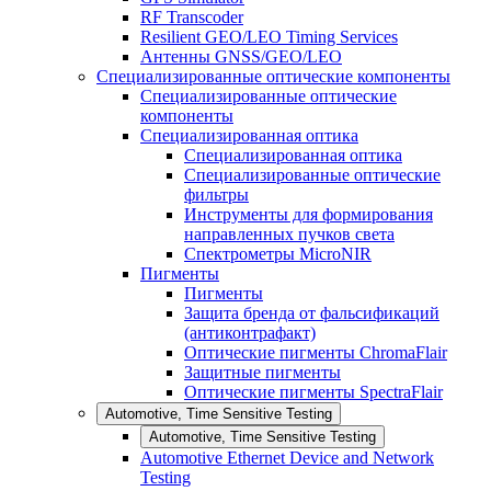
RF Transcoder
Resilient GEO/LEO Timing Services
Антенны GNSS/GEO/LEO
Специализированные оптические компоненты
Специализированные оптические
компоненты
Специализированная оптика
Специализированная оптика
Специализированные оптические
фильтры
Инструменты для формирования
направленных пучков света
Спектрометры MicroNIR
Пигменты
Пигменты
Защита бренда от фальсификаций
(антиконтрафакт)
Оптические пигменты ChromaFlair
Защитные пигменты
Оптические пигменты SpectraFlair
Automotive, Time Sensitive Testing
Automotive, Time Sensitive Testing
Automotive Ethernet Device and Network
Testing