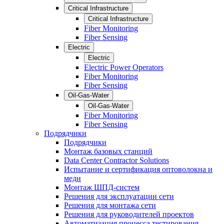
Critical Infrastructure
Critical Infrastructure
Fiber Monitoring
Fiber Sensing
Electric
Electric
Electric Power Operators
Fiber Monitoring
Fiber Sensing
Oil-Gas-Water
Oil-Gas-Water
Fiber Monitoring
Fiber Sensing
Подрядчики
Подрядчики
Монтаж базовых станций
Data Center Contractor Solutions
Испытание и сертификация оптоволокна и
меди
Монтаж ШПД-систем
Решения для эксплуатации сети
Решения для монтажа сети
Решения для руководителей проектов
Автоматизация процесса тестирования