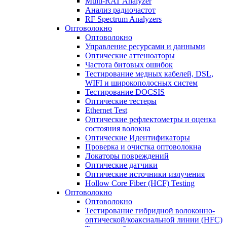
Multi-RAT Analyzer
Анализ радиочастот
RF Spectrum Analyzers
Оптоволокно
Оптоволокно
Управление ресурсами и данными
Оптические aттенюаторы
Частота битовых ошибок
Тестирование медных кабелей, DSL,
WIFI и широкополосных систем
Тестирование DOCSIS
Оптические тестеры
Ethernet Test
Оптические рефлектометры и оценка
состояния волокна
Оптические Идентификаторы
Проверка и очистка оптоволокна
Локаторы повреждений
Оптические датчики
Оптические источники излучения
Hollow Core Fiber (HCF) Testing
Оптоволокно
Оптоволокно
Тестирование гибридной волоконно-
оптической/коаксиальной линии (HFC)