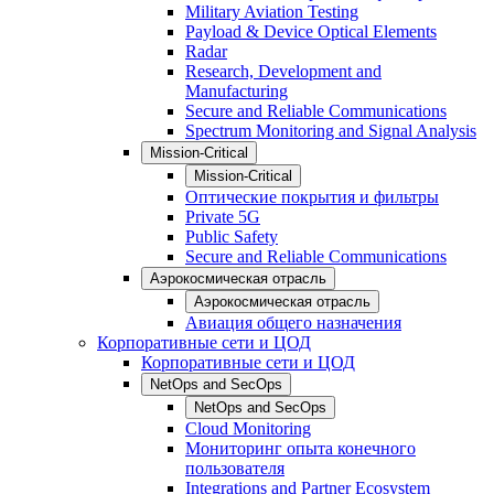
Military Aviation Testing
Payload & Device Optical Elements
Radar
Research, Development and
Manufacturing
Secure and Reliable Communications
Spectrum Monitoring and Signal Analysis
Mission-Critical
Mission-Critical
Оптические покрытия и фильтры
Private 5G
Public Safety
Secure and Reliable Communications
Аэрокосмическая отрасль
Аэрокосмическая отрасль
Авиация общего назначения
Корпоративные сети и ЦОД
Корпоративные сети и ЦОД
NetOps and SecOps
NetOps and SecOps
Cloud Monitoring
Мониторинг опыта конечного
пользователя
Integrations and Partner Ecosystem