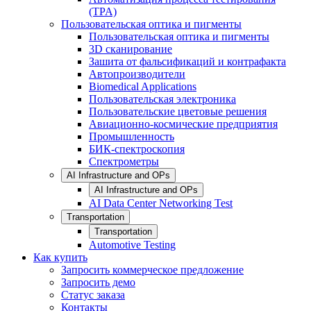
(TPA)
Пользовательская оптика и пигменты
Пользовательская оптика и пигменты
3D сканирование
Зашита от фальсификаций и контрафакта
Автопроизводители
Biomedical Applications
Пользовательская электроника
Пользовательские цветовые решения
Авиационно-космические предприятия
Промышленность
БИК-спектроскопия
Спектрометры
AI Infrastructure and OPs
AI Infrastructure and OPs
AI Data Center Networking Test
Transportation
Transportation
Automotive Testing
Как купить
Запросить коммерческое предложение
Запросить демо
Статус заказа
Контакты