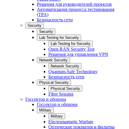
Решения для руководителей проектов
Автоматизация процесса тестирования
(TPA)
Безопасность сети
Security
Security
Lab Testing for Security
Lab Testing for Security
Open RAN Security Test
Решения для управления VPN
Network Security
Network Security
Quantum-Safe Technology
Безопасность сети
Physical Security
Physical Security
Fiber Sensing
Госсектор и оборона
Госсектор и оборона
Military
Military
Electromagnetic Warfare
Оптические покрытия и фильтры