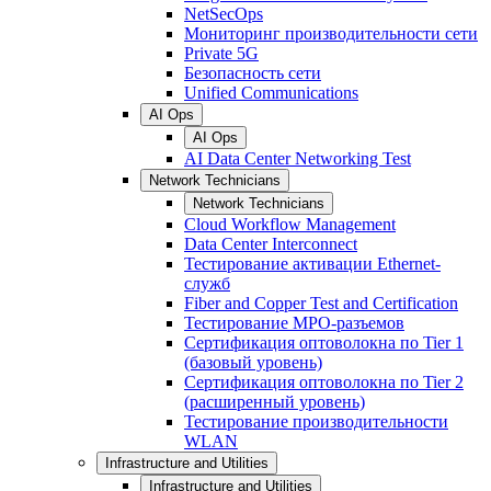
NetSecOps
Мониторинг производительности сети
Private 5G
Безопасность сети
Unified Communications
AI Ops
AI Ops
AI Data Center Networking Test
Network Technicians
Network Technicians
Cloud Workflow Management
Data Center Interconnect
Тестирование активации Ethernet-
служб
Fiber and Copper Test and Certification
Тестирование МРО-разъемов
Сертификация оптоволокна по Tier 1
(базовый уровень)
Сертификация оптоволокна по Tier 2
(расширенный уровень)
Тестирование производительности
WLAN
Infrastructure and Utilities
Infrastructure and Utilities