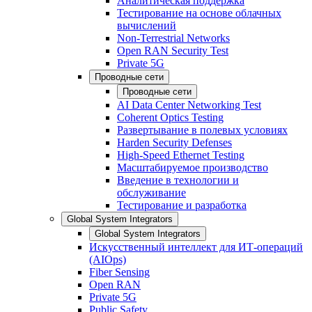
Аналитическая поддержка
Тестирование на основе облачных
вычислений
Non-Terrestrial Networks
Open RAN Security Test
Private 5G
Проводные сети
Проводные сети
AI Data Center Networking Test
Coherent Optics Testing
Развертывание в полевых условиях
Harden Security Defenses
High-Speed Ethernet Testing
Масштабируемое производство
Введение в технологии и
обслуживание
Тестирование и разработка
Global System Integrators
Global System Integrators
Искусственный интеллект для ИТ-операций
(AIOps)
Fiber Sensing
Open RAN
Private 5G
Public Safety