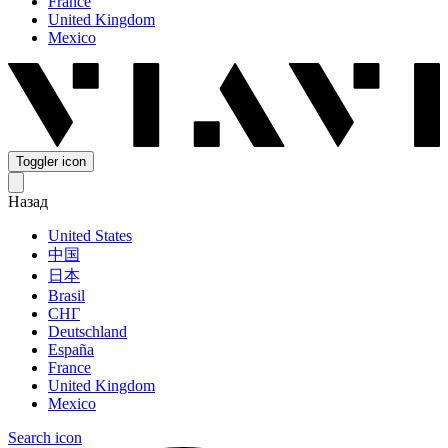
France
United Kingdom
Mexico
Toggler icon
Назад
United States
中国
日本
Brasil
СНГ
Deutschland
España
France
United Kingdom
Mexico
Search icon