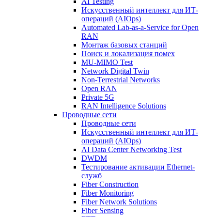
AI Testing
Искусственный интеллект для ИТ-
операций (AIOps)
Automated Lab-as-a-Service for Open
RAN
Монтаж базовых станций
Поиск и локализация помех
MU-MIMO Test
Network Digital Twin
Non-Terrestrial Networks
Open RAN
Private 5G
RAN Intelligence Solutions
Проводные сети
Проводные сети
Искусственный интеллект для ИТ-
операций (AIOps)
AI Data Center Networking Test
DWDM
Тестирование активации Ethernet-
служб
Fiber Construction
Fiber Monitoring
Fiber Network Solutions
Fiber Sensing