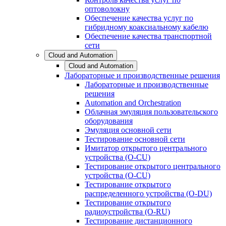
оптоволокну
Обеспечение качества услуг по
гибридному коаксиальному кабелю
Обеспечение качества транспортной
сети
Cloud and Automation
Cloud and Automation
Лабораторные и производственные решения
Лабораторные и производственные
решения
Automation and Orchestration
Облачная эмуляция пользовательского
оборудования
Эмуляция основной сети
Тестирование основной сети
Имитатор открытого центрального
устройства (O-CU)
Тестирование открытого центрального
устройства (O-CU)
Тестирование открытого
распределенного устройства (O-DU)
Тестирование открытого
радиоустройства (O-RU)
Тестирование дистанционного