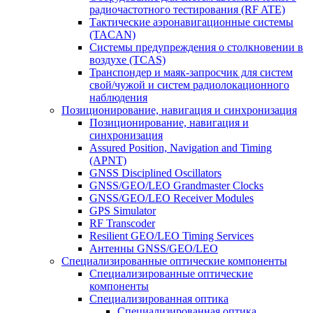
радиочастотного тестирования (RF ATE)
Тактические аэронавигационные системы
(TACAN)
Системы предупреждения о столкновении в
воздухе (TCAS)
Транспондер и маяк-запросчик для систем
свой/чужой и систем радиолокационного
наблюдения
Позиционирование, навигация и синхронизация
Позиционирование, навигация и
синхронизация
Assured Position, Navigation and Timing
(APNT)
GNSS Disciplined Oscillators
GNSS/GEO/LEO Grandmaster Clocks
GNSS/GEO/LEO Receiver Modules
GPS Simulator
RF Transcoder
Resilient GEO/LEO Timing Services
Антенны GNSS/GEO/LEO
Специализированные оптические компоненты
Специализированные оптические
компоненты
Специализированная оптика
Специализированная оптика