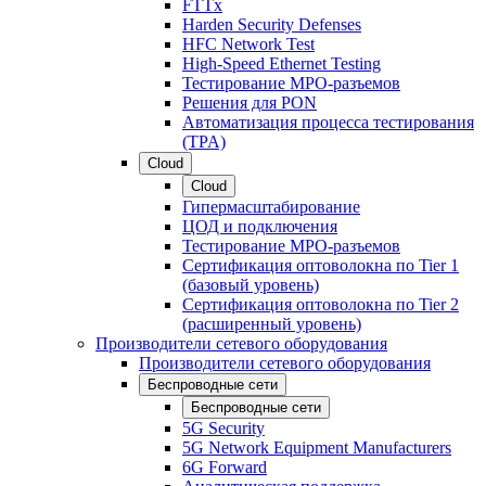
FTTx
Harden Security Defenses
HFC Network Test
High-Speed Ethernet Testing
Тестирование МРО-разъемов
Решения для PON
Автоматизация процесса тестирования
(TPA)
Cloud
Cloud
Гипермасштабирование
ЦОД и подключения
Тестирование МРО-разъемов
Сертификация оптоволокна по Tier 1
(базовый уровень)
Сертификация оптоволокна по Tier 2
(расширенный уровень)
Производители сетевого оборудования
Производители сетевого оборудования
Беспроводные сети
Беспроводные сети
5G Security
5G Network Equipment Manufacturers
6G Forward