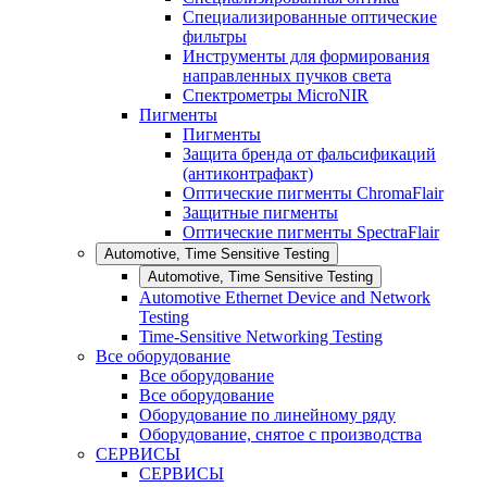
Специализированные оптические
фильтры
Инструменты для формирования
направленных пучков света
Спектрометры MicroNIR
Пигменты
Пигменты
Защита бренда от фальсификаций
(антиконтрафакт)
Оптические пигменты ChromaFlair
Защитные пигменты
Оптические пигменты SpectraFlair
Automotive, Time Sensitive Testing
Automotive, Time Sensitive Testing
Automotive Ethernet Device and Network
Testing
Time-Sensitive Networking Testing
Все оборудование
Все оборудование
Все оборудование
Оборудование по линейному ряду
Оборудование, снятое с производства
СЕРВИСЫ
СЕРВИСЫ