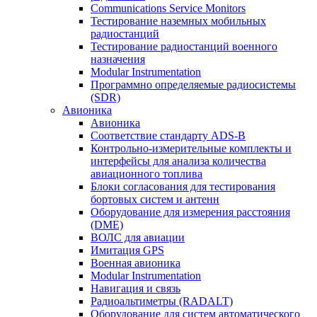
Communications Service Monitors
Тестирование наземных мобильных
радиостанций
Тестирование радиостанций военного
назначения
Modular Instrumentation
Программно определяемые радиосистемы
(SDR)
Авионика
Авионика
Соответствие стандарту ADS-B
Контрольно-измерительные комплекты и
интерфейсы для анализа количества
авиационного топлива
Блоки согласования для тестирования
бортовых систем и антенн
Оборудование для измерения расстояния
(DME)
ВОЛС для авиации
Имитация GPS
Военная авионика
Modular Instrumentation
Навигация и связь
Радиоальтиметры (RADALT)
Оборудование для систем автоматического