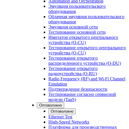
Automation and Orchestration
Эмуляция пользовательского
оборудования
Облачная эмуляция пользовательского
оборудования
Эмуляция основной сети
Тестирование основной сети
Имитатор открытого центрального
устройства (O-CU)
Тестирование открытого центрального
устройства (O-CU)
Тестирование открытого
распределенного устройства (O-DU)
Тестирование открытого
радиоустройства (O-RU)
Radio Frequency (RF) and Wi-Fi Channel
Emulation
Подтверждение безопасности
Тестирование согласно сервисной
модели (TaaS)
Оптоволокно
Оптоволокно
Ethernet Test
High-Speed Networks
Платформа для производственных