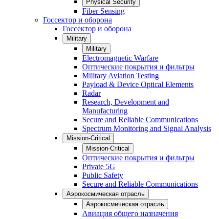
Physical Security
Fiber Sensing
Госсектор и оборона
Госсектор и оборона
Military
Military
Electromagnetic Warfare
Оптические покрытия и фильтры
Military Aviation Testing
Payload & Device Optical Elements
Radar
Research, Development and
Manufacturing
Secure and Reliable Communications
Spectrum Monitoring and Signal Analysis
Mission-Critical
Mission-Critical
Оптические покрытия и фильтры
Private 5G
Public Safety
Secure and Reliable Communications
Аэрокосмическая отрасль
Аэрокосмическая отрасль
Авиация общего назначения