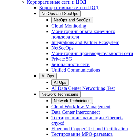
Корпоративные сети и ЦОД
Корпоративные сети и ЦОД
NetOps and SecOps
NetOps and SecOps
Cloud Monitoring
Мониторинг опыта конечного
пользователя
Integrations and Partner Ecosystem
NetSecOps
Мониторинг производительности сети
Private 5G
Безопасность сети
Unified Communications
AI Ops
AI Ops
AI Data Center Networking Test
Network Technicians
Network Technicians
Cloud Workflow Management
Data Center Interconnect
Тестирование активации Ethernet-
служб
Fiber and Copper Test and Certification
Тестирование МРО-разъемов