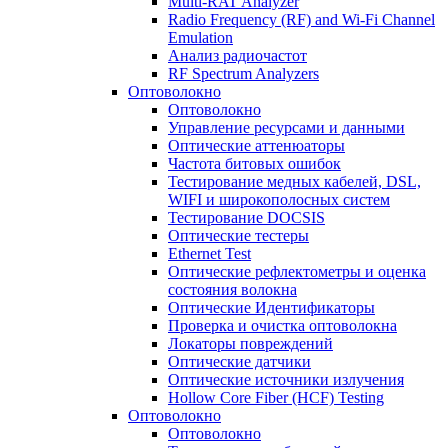
Multi-RAT Analyzer
Radio Frequency (RF) and Wi-Fi Channel
Emulation
Анализ радиочастот
RF Spectrum Analyzers
Оптоволокно
Оптоволокно
Управление ресурсами и данными
Оптические aттенюаторы
Частота битовых ошибок
Тестирование медных кабелей, DSL,
WIFI и широкополосных систем
Тестирование DOCSIS
Оптические тестеры
Ethernet Test
Оптические рефлектометры и оценка
состояния волокна
Оптические Идентификаторы
Проверка и очистка оптоволокна
Локаторы повреждений
Оптические датчики
Оптические источники излучения
Hollow Core Fiber (HCF) Testing
Оптоволокно
Оптоволокно