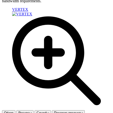
bandwidth requirements.
VERTEX
Обзор
Ресурсы
Службы
Похожие продукты