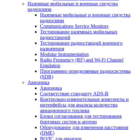
Наземные мобильные и военные средства
радиосвязи
Наземные мобильные и военные средства
радиосвязи
Communications Service Monitors
Тестирование наземных мобильных
радиостанций
Тестирование радиостанций военного
назначения
Modular Instrumentation
Radio Frequency (RF) and Wi-Fi Channel
Emulation
Программно определяемые радиосистемы
(SDR)
Авионика
Авионика
Соответствие стандарту ADS-B
Контрольно-измерительные комплекты и
интерфейсы для анализа количества
авиационного топлива
Блоки согласования для тестирования
бортовых систем и антенн
Оборудование для измерения расстояния
(DME)
ВОЛС для авиации