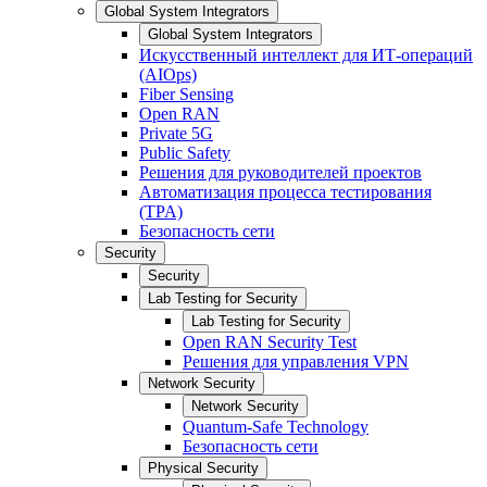
Global System Integrators
Global System Integrators
Искусственный интеллект для ИТ-операций
(AIOps)
Fiber Sensing
Open RAN
Private 5G
Public Safety
Решения для руководителей проектов
Автоматизация процесса тестирования
(TPA)
Безопасность сети
Security
Security
Lab Testing for Security
Lab Testing for Security
Open RAN Security Test
Решения для управления VPN
Network Security
Network Security
Quantum-Safe Technology
Безопасность сети
Physical Security