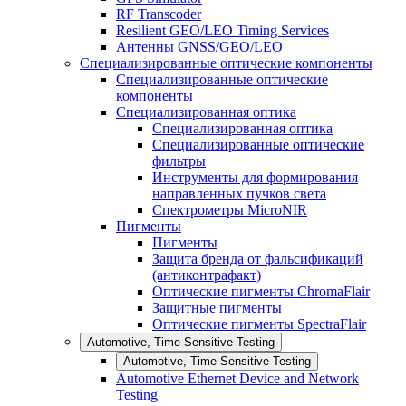
RF Transcoder
Resilient GEO/LEO Timing Services
Антенны GNSS/GEO/LEO
Специализированные оптические компоненты
Специализированные оптические
компоненты
Специализированная оптика
Специализированная оптика
Специализированные оптические
фильтры
Инструменты для формирования
направленных пучков света
Спектрометры MicroNIR
Пигменты
Пигменты
Защита бренда от фальсификаций
(антиконтрафакт)
Оптические пигменты ChromaFlair
Защитные пигменты
Оптические пигменты SpectraFlair
Automotive, Time Sensitive Testing
Automotive, Time Sensitive Testing
Automotive Ethernet Device and Network
Testing