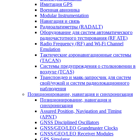
Имитация GPS
Военная авионика
Modular Instrumentation
Навигация и связь
Радиоальтиметры (RADALT)
Оборудование для систем автоматического
радиочастотного тестирования (RF ATE)
Radio Frequency (RF) and Wi-Fi Channel
Emulation
Тактические аэронавигационные системы
(TACAN)
Системы предупреждения о столкновении в
воздухе (TCAS)
Транспондер и маяк-запросчик для систем
свой/чужой и систем радиолокационного
наблюдения
Позиционирование, навигация и синхронизация
Позиционирование, навигация и
синхронизация
Assured Position, Navigation and Timing
(APNT)
GNSS Disciplined Oscillators
GNSS/GEO/LEO Grandmaster Clocks
GNSS/GEO/LEO Receiver Modules
GPS Simulator