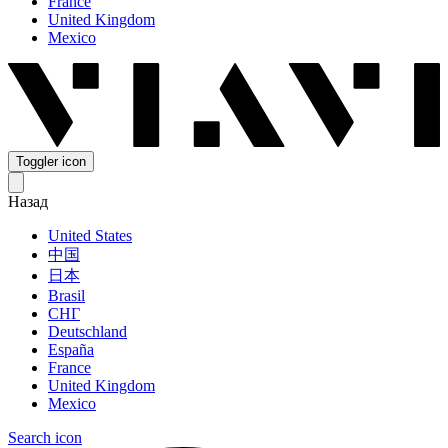
France
United Kingdom
Mexico
Toggler icon
Назад
United States
中国
日本
Brasil
СНГ
Deutschland
España
France
United Kingdom
Mexico
Search icon