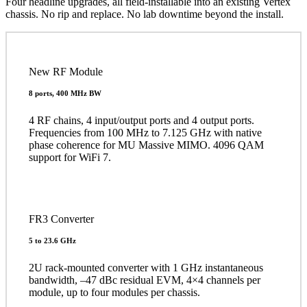
Four headline upgrades, all field-installable into an existing Vertex
chassis. No rip and replace. No lab downtime beyond the install.
New RF Module
8 ports, 400 MHz BW
4 RF chains, 4 input/output ports and 4 output ports.
Frequencies from 100 MHz to 7.125 GHz with native
phase coherence for MU Massive MIMO. 4096 QAM
support for WiFi 7.
FR3 Converter
5 to 23.6 GHz
2U rack-mounted converter with 1 GHz instantaneous
bandwidth, –47 dBc residual EVM, 4×4 channels per
module, up to four modules per chassis.