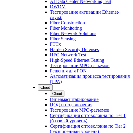
AI Data Center Networking Test
DWDM
Тестирование активации Ethernet-
служб
Fiber Construction
Fiber Monitoring
Fiber Network Solutions
Fiber Sensing
FTTx
Harden Security Defenses
HFC Network Test
High-Speed Ethernet Testing
Тестирование МРО-разъемов
Решения для PON
Автоматизация процесса тестирования
(TPA)
Cloud
Cloud
Гипермасштабирование
ЦОД и подключения
Тестирование МРО-разъемов
Сертификация оптоволокна по Tier 1
(базовый уровень)
Сертификация оптоволокна по Tier 2
(расширенный уровень)