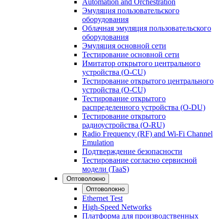
Automation and Orchestration
Эмуляция пользовательского
оборудования
Облачная эмуляция пользовательского
оборудования
Эмуляция основной сети
Тестирование основной сети
Имитатор открытого центрального
устройства (O-CU)
Тестирование открытого центрального
устройства (O-CU)
Тестирование открытого
распределенного устройства (O-DU)
Тестирование открытого
радиоустройства (O-RU)
Radio Frequency (RF) and Wi-Fi Channel
Emulation
Подтверждение безопасности
Тестирование согласно сервисной
модели (TaaS)
Оптоволокно
Оптоволокно
Ethernet Test
High-Speed Networks
Платформа для производственных