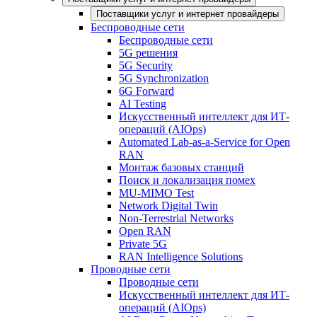
Поставщики услуг и интернет провайдеры
Беспроводные сети
Беспроводные сети
5G решения
5G Security
5G Synchronization
6G Forward
AI Testing
Искусственный интеллект для ИТ-
операций (AIOps)
Automated Lab-as-a-Service for Open
RAN
Монтаж базовых станций
Поиск и локализация помех
MU-MIMO Test
Network Digital Twin
Non-Terrestrial Networks
Open RAN
Private 5G
RAN Intelligence Solutions
Проводные сети
Проводные сети
Искусственный интеллект для ИТ-
операций (AIOps)