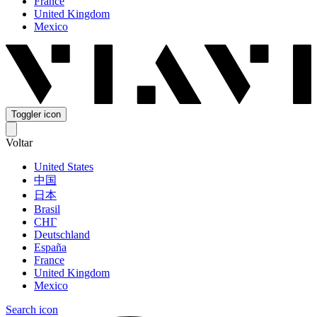
France
United Kingdom
Mexico
Toggler icon
Voltar
United States
中国
日本
Brasil
СНГ
Deutschland
España
France
United Kingdom
Mexico
Search icon