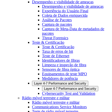
Desempenho e visibilidade de ameaças
Desempenho e visibilidade de ameaças
Experiência do Usuário Final
Coleta de Dados enriquecida
Análise de Pacotes
Captura de pacotes
Captura de Meta-Data de metadados de
pacotes
Threat Forensics
Teste & Certificação
Teste & Certificação
Taxa de erros de bit
Teste de Ethernet
Identificadores de fibras
Limpeza e inspeção de fibra
Sensores de fibra óptica
Equipamentos de teste MPO
Medidores de potência
Layer 4-7 Performance and Security
Layer 4-7 Performance and Security
Cybersecurity Test and Validation
Rádio móvel terrestre e militar
Rádio móvel terrestre e militar
Communications Service Monitors
Teste de rádio móvel terrestre