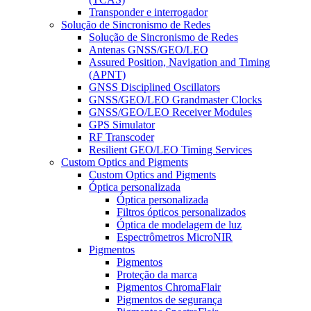
Transponder e interrogador
Solução de Sincronismo de Redes
Solução de Sincronismo de Redes
Antenas GNSS/GEO/LEO
Assured Position, Navigation and Timing
(APNT)
GNSS Disciplined Oscillators
GNSS/GEO/LEO Grandmaster Clocks
GNSS/GEO/LEO Receiver Modules
GPS Simulator
RF Transcoder
Resilient GEO/LEO Timing Services
Custom Optics and Pigments
Custom Optics and Pigments
Óptica personalizada
Óptica personalizada
Filtros ópticos personalizados
Óptica de modelagem de luz
Espectrômetros MicroNIR
Pigmentos
Pigmentos
Proteção da marca
Pigmentos ChromaFlair
Pigmentos de segurança