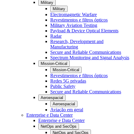
Military
Military
Electromagnetic Warfare
Revestimentos e filtros ópticos
Military Aviation Testing
Payload & Device Optical Elements
Radar
Research, Development and
Manufacturing
Secure and Reliable Communications
Spectrum Monitoring and Signal Analysis
Mission-Critical
Mission-Critical
Revestimentos e filtros ópticos
Redes 5G privadas
Public Safety
Secure and Reliable Communications
Aeroespacial
Aeroespacial
Aviação em geral
Enterprise e Data Center
Enterprise e Data Center
NetOps and SecOps
NetOps and SecOps