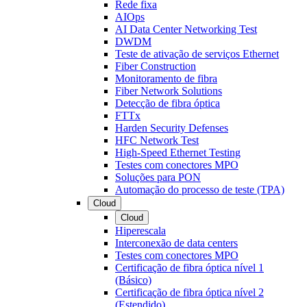
Rede fixa
AIOps
AI Data Center Networking Test
DWDM
Teste de ativação de serviços Ethernet
Fiber Construction
Monitoramento de fibra
Fiber Network Solutions
Detecção de fibra óptica
FTTx
Harden Security Defenses
HFC Network Test
High-Speed Ethernet Testing
Testes com conectores MPO
Soluções para PON
Automação do processo de teste (TPA)
Cloud
Cloud
Hiperescala
Interconexão de data centers
Testes com conectores MPO
Certificação de fibra óptica nível 1
(Básico)
Certificação de fibra óptica nível 2
(Estendido)