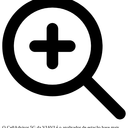
O CellAdvisor 5G da VIAVI é o analisador de estação base mais