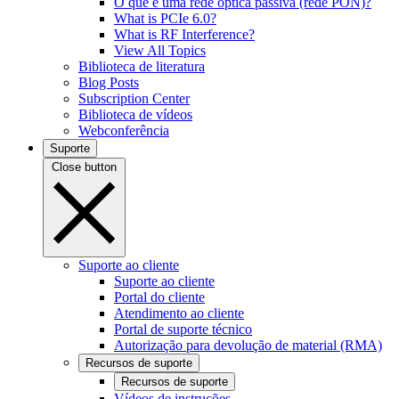
O que é uma rede óptica passiva (rede PON)?
What is PCIe 6.0?
What is RF Interference?
View All Topics
Biblioteca de literatura
Blog Posts
Subscription Center
Biblioteca de vídeos
Webconferência
Suporte
Close button
Suporte ao cliente
Suporte ao cliente
Portal do cliente
Atendimento ao cliente
Portal de suporte técnico
Autorização para devolução de material (RMA)
Recursos de suporte
Recursos de suporte
Vídeos de instruções