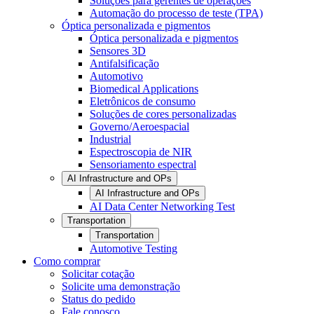
Soluções para gerentes de operações
Automação do processo de teste (TPA)
Óptica personalizada e pigmentos
Óptica personalizada e pigmentos
Sensores 3D
Antifalsificação
Automotivo
Biomedical Applications
Eletrônicos de consumo
Soluções de cores personalizadas
Governo/Aeroespacial
Industrial
Espectroscopia de NIR
Sensoriamento espectral
AI Infrastructure and OPs
AI Infrastructure and OPs
AI Data Center Networking Test
Transportation
Transportation
Automotive Testing
Como comprar
Solicitar cotação
Solicite uma demonstração
Status do pedido
Fale conosco