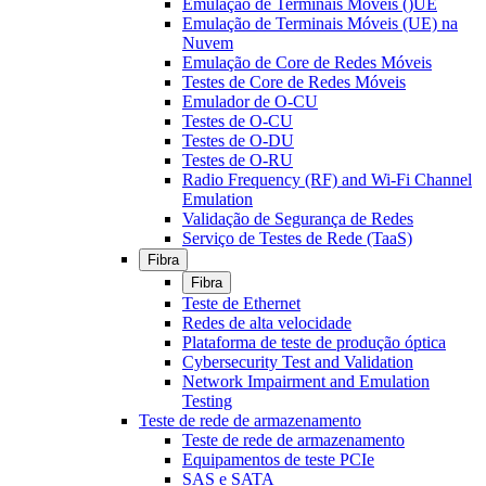
Emulação de Terminais Móveis ()UE
Emulação de Terminais Móveis (UE) na
Nuvem
Emulação de Core de Redes Móveis
Testes de Core de Redes Móveis
Emulador de O-CU
Testes de O-CU
Testes de O-DU
Testes de O-RU
Radio Frequency (RF) and Wi-Fi Channel
Emulation
Validação de Segurança de Redes
Serviço de Testes de Rede (TaaS)
Fibra
Fibra
Teste de Ethernet
Redes de alta velocidade
Plataforma de teste de produção óptica
Cybersecurity Test and Validation
Network Impairment and Emulation
Testing
Teste de rede de armazenamento
Teste de rede de armazenamento
Equipamentos de teste PCIe
SAS e SATA