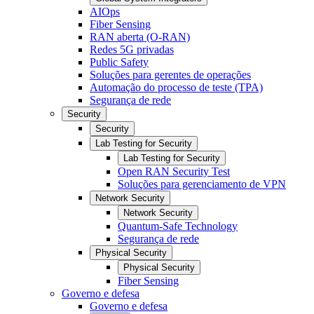
AIOps
Fiber Sensing
RAN aberta (O-RAN)
Redes 5G privadas
Public Safety
Soluções para gerentes de operações
Automação do processo de teste (TPA)
Segurança de rede
Security
Security
Lab Testing for Security
Lab Testing for Security
Open RAN Security Test
Soluções para gerenciamento de VPN
Network Security
Network Security
Quantum-Safe Technology
Segurança de rede
Physical Security
Physical Security
Fiber Sensing
Governo e defesa
Governo e defesa