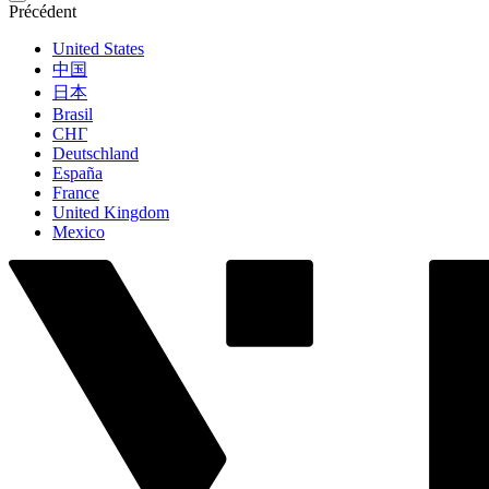
Précédent
United States
中国
日本
Brasil
СНГ
Deutschland
España
France
United Kingdom
Mexico