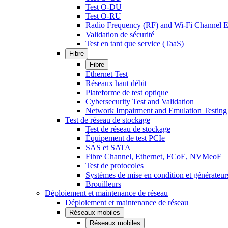
Test O-DU
Test O-RU
Radio Frequency (RF) and Wi-Fi Channel E
Validation de sécurité
Test en tant que service (TaaS)
Fibre
Fibre
Ethernet Test
Réseaux haut débit
Plateforme de test optique
Cybersecurity Test and Validation
Network Impairment and Emulation Testing
Test de réseau de stockage
Test de réseau de stockage
Équipement de test PCIe
SAS et SATA
Fibre Channel, Ethernet, FCoE, NVMeoF
Test de protocoles
Systèmes de mise en condition et générateur
Brouilleurs
Déploiement et maintenance de réseau
Déploiement et maintenance de réseau
Réseaux mobiles
Réseaux mobiles