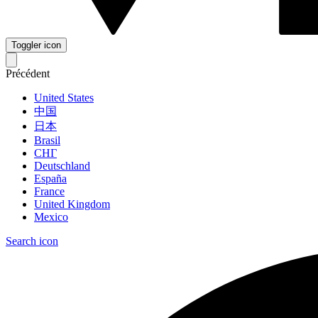
Toggler icon
Précédent
United States
中国
日本
Brasil
СНГ
Deutschland
España
France
United Kingdom
Mexico
Search icon