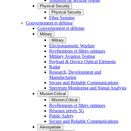
Solutions de sécurité réseau
Physical Security
Physical Security
Fiber Sensing
Gouvernement et défense
Gouvernement et défense
Military
Military
Electromagnetic Warfare
Revêtements et filtres optiques
Military Aviation Testing
Payload & Device Optical Elements
Radar
Research, Development and
Manufacturing
Secure and Reliable Communications
Spectrum Monitoring and Signal Analysis
Mission-Critical
Mission-Critical
Revêtements et filtres optiques
Réseaux privés 5G
Public Safety
Secure and Reliable Communications
Aérospatiale