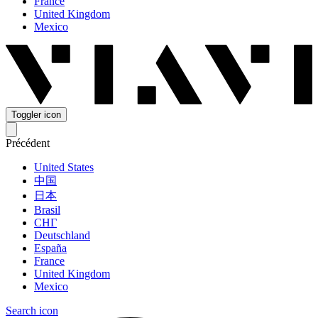
France
United Kingdom
Mexico
Toggler icon
Précédent
United States
中国
日本
Brasil
СНГ
Deutschland
España
France
United Kingdom
Mexico
Search icon