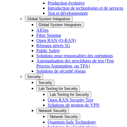
Production évolutive
Introduction de technologies et de services
Test et développement
Global System Integrators
Global System Integrators
AIOps
Fiber Sensing
Open RAN (O-RAN)
Réseaux privés 5G
Public Safety
Solutions pour responsables des opérations
Automatisation des procédures de test (Test
Process Automation, ou TPA)
Solutions de sécurité réseau
Security
Security
Lab Testing for Security
Lab Testing for Security
Open RAN Security Test
Solutions de gestion de VPN
Network Security
Network Security
Quantum-Safe Technology