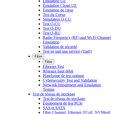
Émulation UE
Émulation Cloud UE
Émulation de cœur
Test du Coeur
Simulateur O-CU
Test O-CU
Test O-DU
Test O-RU
Radio Frequency (RF) and Wi-Fi Channel
Emulation
Validation de sécurité
Test en tant que service (TaaS)
Fibre
Fibre
Ethernet Test
Réseaux haut débit
Plateforme de test optique
Cybersecurity Test and Validation
Network Impairment and Emulation
Testing
Test de réseau de stockage
Test de réseau de stockage
Équipement de test PCIe
SAS et SATA
Fibre Channel, Ethernet, FCoE, NVMeoF