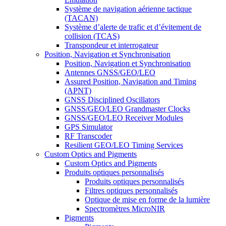
Système de navigation aérienne tactique
(TACAN)
Système d’alerte de trafic et d’évitement de
collision (TCAS)
Transpondeur et interrogateur
Position, Navigation et Synchronisation
Position, Navigation et Synchronisation
Antennes GNSS/GEO/LEO
Assured Position, Navigation and Timing
(APNT)
GNSS Disciplined Oscillators
GNSS/GEO/LEO Grandmaster Clocks
GNSS/GEO/LEO Receiver Modules
GPS Simulator
RF Transcoder
Resilient GEO/LEO Timing Services
Custom Optics and Pigments
Custom Optics and Pigments
Produits optiques personnalisés
Produits optiques personnalisés
Filtres optiques personnalisés
Optique de mise en forme de la lumière
Spectromètres MicroNIR
Pigments