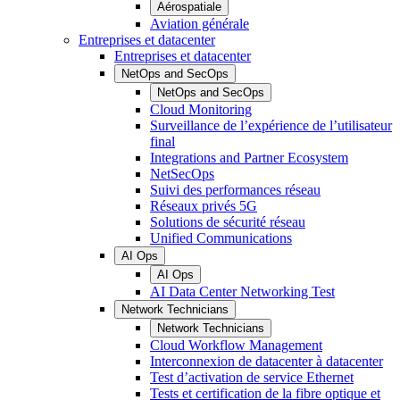
Aérospatiale
Aviation générale
Entreprises et datacenter
Entreprises et datacenter
NetOps and SecOps
NetOps and SecOps
Cloud Monitoring
Surveillance de l’expérience de l’utilisateur
final
Integrations and Partner Ecosystem
NetSecOps
Suivi des performances réseau
Réseaux privés 5G
Solutions de sécurité réseau
Unified Communications
AI Ops
AI Ops
AI Data Center Networking Test
Network Technicians
Network Technicians
Cloud Workflow Management
Interconnexion de datacenter à datacenter
Test d’activation de service Ethernet
Tests et certification de la fibre optique et