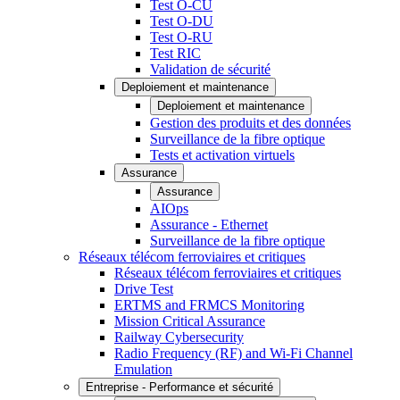
Test O-CU
Test O-DU
Test O-RU
Test RIC
Validation de sécurité
Deploiement et maintenance
Deploiement et maintenance
Gestion des produits et des données
Surveillance de la fibre optique
Tests et activation virtuels
Assurance
Assurance
AIOps
Assurance - Ethernet
Surveillance de la fibre optique
Réseaux télécom ferroviaires et critiques
Réseaux télécom ferroviaires et critiques
Drive Test
ERTMS and FRMCS Monitoring
Mission Critical Assurance
Railway Cybersecurity
Radio Frequency (RF) and Wi-Fi Channel
Emulation
Entreprise - Performance et sécurité