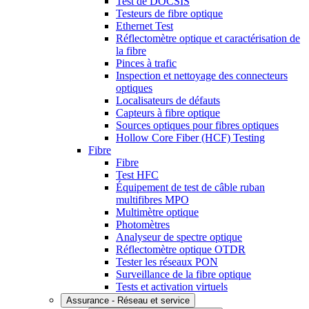
Test de DOCSIS
Testeurs de fibre optique
Ethernet Test
Réflectomètre optique et caractérisation de
la fibre
Pinces à trafic
Inspection et nettoyage des connecteurs
optiques
Localisateurs de défauts
Capteurs à fibre optique
Sources optiques pour fibres optiques
Hollow Core Fiber (HCF) Testing
Fibre
Fibre
Test HFC
Équipement de test de câble ruban
multifibres MPO
Multimètre optique
Photomètres
Analyseur de spectre optique
Réflectomètre optique OTDR
Tester les réseaux PON
Surveillance de la fibre optique
Tests et activation virtuels
Assurance - Réseau et service