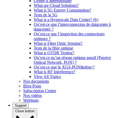
Centre d’apprentissage
What are Cloud Solutions?
What is 5G Energy Consumption?
Tests de la 5G
What is a Hyperscale Data Center? (fr)
Qu’est-ce que l’interconnexion de datacenter à
datacenter ?
Qu’est-ce que l’inspection des connecteurs
optiques ?
What is Fiber Optic Sensing?
Tests de la fibre optique
What is OTDR Testing?
Qu’est-ce qu’un réseau optique passif (Passive
Optical Network, PON) ?
Qu’est-ce que le XGS-PON&nbsp;?
What is RF Interference?
View All Topics
Nos documents
Blog Posts
Subscription Center
Nos vidéos
Webinars
Support
Close button