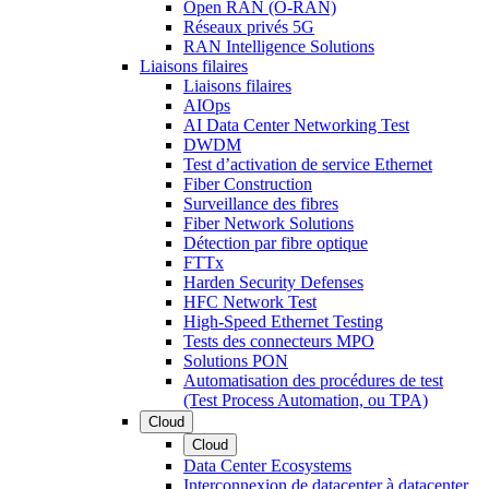
Open RAN (O-RAN)
Réseaux privés 5G
RAN Intelligence Solutions
Liaisons filaires
Liaisons filaires
AIOps
AI Data Center Networking Test
DWDM
Test d’activation de service Ethernet
Fiber Construction
Surveillance des fibres
Fiber Network Solutions
Détection par fibre optique
FTTx
Harden Security Defenses
HFC Network Test
High-Speed Ethernet Testing
Tests des connecteurs MPO
Solutions PON
Automatisation des procédures de test
(Test Process Automation, ou TPA)
Cloud
Cloud
Data Center Ecosystems
Interconnexion de datacenter à datacenter