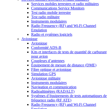
Services mobiles terrestres et radio militaires
Communications Service Monitors
Test radio mobile terrestre
Test radio militaire
Instruments modulaires
Radio Frequency (RF) and Wi-Fi Channel
Emulation
Radio et systèmes logiciels
Avionique
Avionique
Conformité ADS-B
Kits et interfaces de tests de quantité de carburant
pour avion
Coupleurs d’antennes
Équipement de mesure de distance (DME)
Fibre optique et avionique
Simulation GPS
Avionique militaire
Instruments modulaires
Navigation et communication
Radioaltimètres (RADALT)
Systèmes d’équipements de tests automatiques de
fréquence radio (RF ATE)
Radio Frequency (RF) and Wi-Fi Channel
Emulation