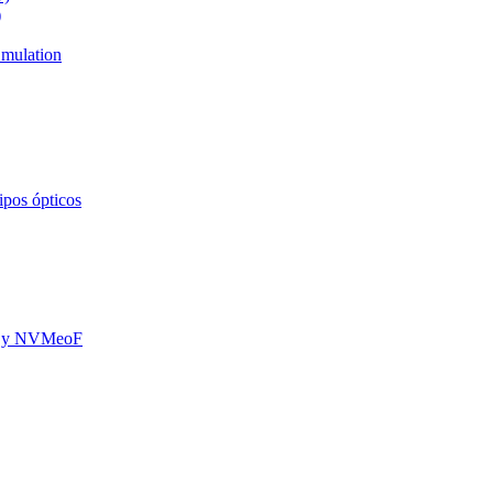
)
mulation
ipos ópticos
oE y NVMeoF