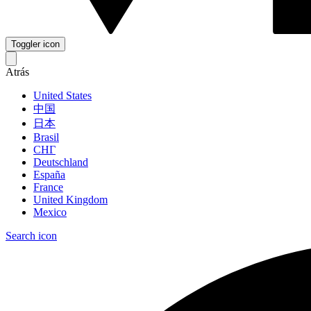
Toggler icon
Atrás
United States
中国
日本
Brasil
СНГ
Deutschland
España
France
United Kingdom
Mexico
Search icon