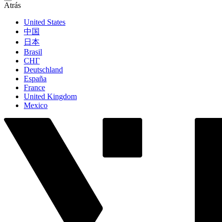
Atrás
United States
中国
日本
Brasil
СНГ
Deutschland
España
France
United Kingdom
Mexico