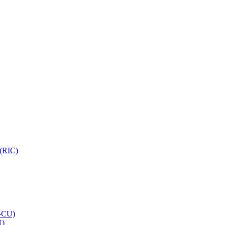
 (RIC)
O-CU)
U)