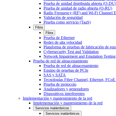
Prueba de unidad distribuida abierta (O-DU
Prueba de unidad de radio abierta (O-RU)
Radio Frequency (RF) and Wi-Fi Channel E
Validación de seguridad
Prueba como servicio (TaaS)
Fibra
Fibra
Prueba de Ethernet
Redes de alta velocidad
Plataforma de pruebas de fabricación de equ
Cybersecurity Test and Validation
Network Impairment and Emulation Testing
Prueba de red de almacenamiento
Prueba de red de almacenamiento
Equipo de pruebas de PCIe
SAS y SATA
Tecnologías Fibre Channel, Ethernet, FC
Prueba de protocolo
Analizadores y generadores
Dispositivos interferentes
Implementación y mantenimiento de la red
Implementación y mantenimiento de la red
Servicios inalámbricos
Servicios inalámbricos