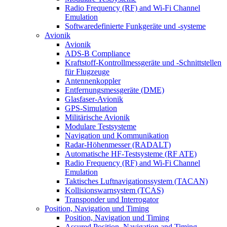
Radio Frequency (RF) and Wi-Fi Channel
Emulation
Softwaredefinierte Funkgeräte und -systeme
Avionik
Avionik
ADS-B Compliance
Kraftstoff-Kontrollmessgeräte und -Schnittstellen
für Flugzeuge
Antennenkoppler
Entfernungsmessgeräte (DME)
Glasfaser-Avionik
GPS-Simulation
Militärische Avionik
Modulare Testsysteme
Navigation und Kommunikation
Radar-Höhenmesser (RADALT)
Automatische HF-Testsysteme (RF ATE)
Radio Frequency (RF) and Wi-Fi Channel
Emulation
Taktisches Luftnavigationssystem (TACAN)
Kollisionswarnsystem (TCAS)
Transponder und Interrogator
Position, Navigation und Timing
Position, Navigation und Timing
Assured Position, Navigation and Timing