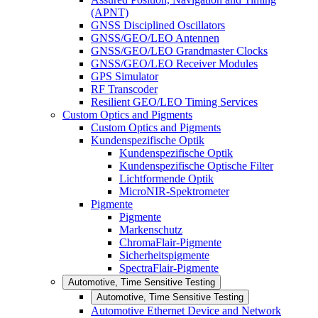
(APNT)
GNSS Disciplined Oscillators
GNSS/GEO/LEO Antennen
GNSS/GEO/LEO Grandmaster Clocks
GNSS/GEO/LEO Receiver Modules
GPS Simulator
RF Transcoder
Resilient GEO/LEO Timing Services
Custom Optics and Pigments
Custom Optics and Pigments
Kundenspezifische Optik
Kundenspezifische Optik
Kundenspezifische Optische Filter
Lichtformende Optik
MicroNIR-Spektrometer
Pigmente
Pigmente
Markenschutz
ChromaFlair-Pigmente
Sicherheitspigmente
SpectraFlair-Pigmente
Automotive, Time Sensitive Testing
Automotive, Time Sensitive Testing
Automotive Ethernet Device and Network