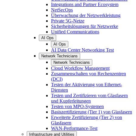
Integrations and Partner Ecosystem
NetSecOps
Überwachung der Netzwerkleistung
Private 5G-Netze
Sicherheitslösungen für Netzwerke
Unified Communications
AI Ops
AI Ops
AI Data Center Networking Test
Network Technicians
Network Technicians
Cloud Workflow Management
Zusammenschalten von Rechenzentren
(DCI)
Testen der Aktivierung von Ethernet-
Diensten
Testen und Zertifizieren vom Glasfasern
und Kupferleitungen
Testen von MPO-Systemen
Basiszertifizierung (Tier 1) von Glasfasern
Erweiterte Zertifizierung (Tier 2) von
Glasfasern
WAN-Performance-Test
Infrastructure and Utilities