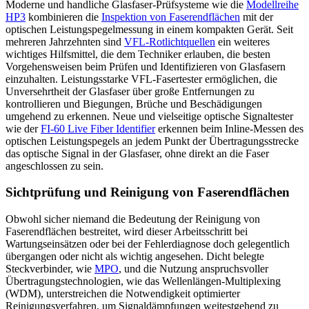
Moderne und handliche Glasfaser-Prüfsysteme wie die
Modellreihe
HP3
kombinieren die
Inspektion von Faserendflächen
mit der
optischen Leistungspegelmessung in einem kompakten Gerät. Seit
mehreren Jahrzehnten sind
VFL-Rotlichtquellen
ein weiteres
wichtiges Hilfsmittel, die dem Techniker erlauben, die besten
Vorgehensweisen beim Prüfen und Identifizieren von Glasfasern
einzuhalten. Leistungsstarke VFL-Fasertester ermöglichen, die
Unversehrtheit der Glasfaser über große Entfernungen zu
kontrollieren und Biegungen, Brüche und Beschädigungen
umgehend zu erkennen. Neue und vielseitige optische Signaltester
wie der
FI-60 Live Fiber Identifier
erkennen beim Inline-Messen des
optischen Leistungspegels an jedem Punkt der Übertragungsstrecke
das optische Signal in der Glasfaser, ohne direkt an die Faser
angeschlossen zu sein.
Sichtprüfung und Reinigung von Faserendflächen
Obwohl sicher niemand die Bedeutung der Reinigung von
Faserendflächen bestreitet, wird dieser Arbeitsschritt bei
Wartungseinsätzen oder bei der Fehlerdiagnose doch gelegentlich
übergangen oder nicht als wichtig angesehen. Dicht belegte
Steckverbinder, wie
MPO
, und die Nutzung anspruchsvoller
Übertragungstechnologien, wie das Wellenlängen-Multiplexing
(WDM), unterstreichen die Notwendigkeit optimierter
Reinigungsverfahren, um Signaldämpfungen weitestgehend zu