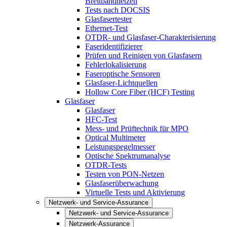
Breitbandnetzen
Tests nach DOCSIS
Glasfasertester
Ethernet-Test
OTDR- und Glasfaser-Charakterisierung
Faseridentifizierer
Prüfen und Reinigen von Glasfasern
Fehlerlokalisierung
Faseroptische Sensoren
Glasfaser-Lichtquellen
Hollow Core Fiber (HCF) Testing
Glasfaser
Glasfaser
HFC-Test
Mess- und Prüftechnik für MPO
Optical Multimeter
Leistungspegelmesser
Optische Spektrumanalyse
OTDR-Tests
Testen von PON-Netzen
Glasfaserüberwachung
Virtuelle Tests und Aktivierung
Netzwerk- und Service-Assurance
Netzwerk- und Service-Assurance
Netzwerk-Assurance