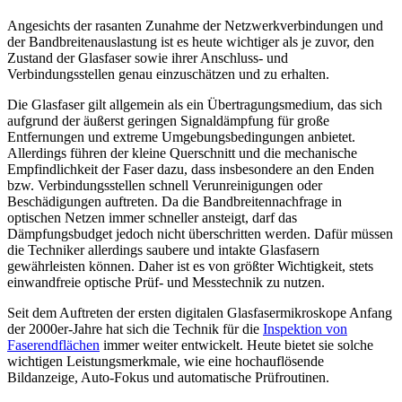
Angesichts der rasanten Zunahme der Netzwerkverbindungen und
der Bandbreitenauslastung ist es heute wichtiger als je zuvor, den
Zustand der Glasfaser sowie ihrer Anschluss- und
Verbindungsstellen genau einzuschätzen und zu erhalten.
Die Glasfaser gilt allgemein als ein Übertragungsmedium, das sich
aufgrund der äußerst geringen Signaldämpfung für große
Entfernungen und extreme Umgebungsbedingungen anbietet.
Allerdings führen der kleine Querschnitt und die mechanische
Empfindlichkeit der Faser dazu, dass insbesondere an den Enden
bzw. Verbindungsstellen schnell Verunreinigungen oder
Beschädigungen auftreten. Da die Bandbreitennachfrage in
optischen Netzen immer schneller ansteigt, darf das
Dämpfungsbudget jedoch nicht überschritten werden. Dafür müssen
die Techniker allerdings saubere und intakte Glasfasern
gewährleisten können. Daher ist es von größter Wichtigkeit, stets
einwandfreie optische Prüf- und Messtechnik zu nutzen.
Seit dem Auftreten der ersten digitalen Glasfasermikroskope Anfang
der 2000er-Jahre hat sich die Technik für die
Inspektion von
Faserendflächen
immer weiter entwickelt. Heute bietet sie solche
wichtigen Leistungsmerkmale, wie eine hochauflösende
Bildanzeige, Auto-Fokus und automatische Prüfroutinen.