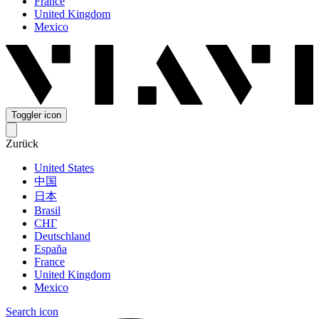
France
United Kingdom
Mexico
Toggler icon
Zurück
United States
中国
日本
Brasil
СНГ
Deutschland
España
France
United Kingdom
Mexico
Search icon