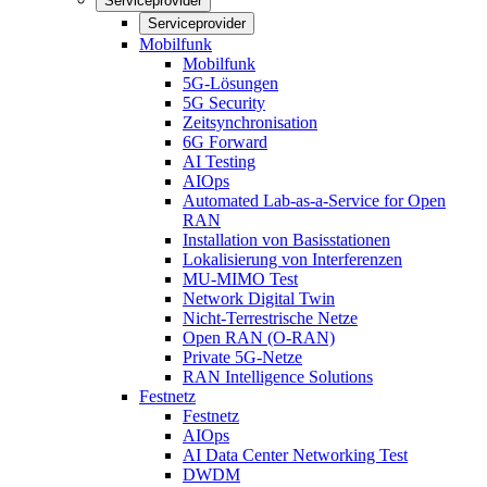
Serviceprovider
Serviceprovider
Mobilfunk
Mobilfunk
5G-Lösungen
5G Security
Zeitsynchronisation
6G Forward
AI Testing
AIOps
Automated Lab-as-a-Service for Open
RAN
Installation von Basisstationen
Lokalisierung von Interferenzen
MU-MIMO Test
Network Digital Twin
Nicht-Terrestrische Netze
Open RAN (O-RAN)
Private 5G-Netze
RAN Intelligence Solutions
Festnetz
Festnetz
AIOps
AI Data Center Networking Test
DWDM