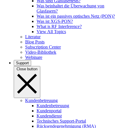
Was sind Glasfasertests?
Was beinhaltet die Überwachung von
Glasfasern?
Was ist ein passives optisches Netz (PON)?
Was ist XGS-PON?
What is RF Interference?
View All Topics
Literatur
Blog Posts
Subscription Center
Video-Bibliothek
Webinare
Support
Close button
Kundenbetreuung
Kundenbetreuung
Kundenportal
Kundendienst
Technisches Support-Portal
Rücksendegenehmigung (RMA)