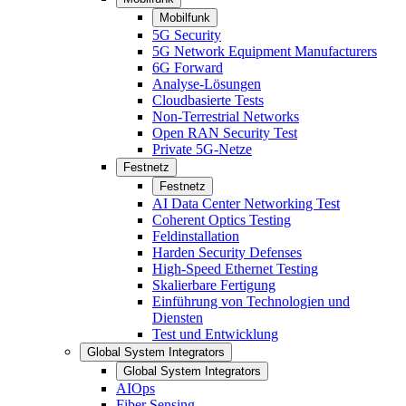
Mobilfunk
5G Security
5G Network Equipment Manufacturers
6G Forward
Analyse-Lösungen
Cloudbasierte Tests
Non-Terrestrial Networks
Open RAN Security Test
Private 5G-Netze
Festnetz
Festnetz
AI Data Center Networking Test
Coherent Optics Testing
Feldinstallation
Harden Security Defenses
High-Speed Ethernet Testing
Skalierbare Fertigung
Einführung von Technologien und
Diensten
Test und Entwicklung
Global System Integrators
Global System Integrators
AIOps
Fiber Sensing