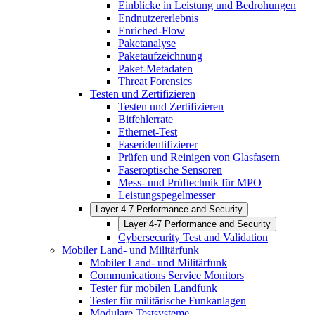
Einblicke in Leistung und Bedrohungen
Endnutzererlebnis
Enriched-Flow
Paketanalyse
Paketaufzeichnung
Paket-Metadaten
Threat Forensics
Testen und Zertifizieren
Testen und Zertifizieren
Bitfehlerrate
Ethernet-Test
Faseridentifizierer
Prüfen und Reinigen von Glasfasern
Faseroptische Sensoren
Mess- und Prüftechnik für MPO
Leistungspegelmesser
Layer 4-7 Performance and Security
Layer 4-7 Performance and Security
Cybersecurity Test and Validation
Mobiler Land- und Militärfunk
Mobiler Land- und Militärfunk
Communications Service Monitors
Tester für mobilen Landfunk
Tester für militärische Funkanlagen
Modulare Testsysteme