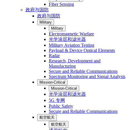
Fiber Sensing
政府与国防
政府与国防
Military
Military
Electromagnetic Warfare
光学涂层和滤光器
Military Aviation Testing
Payload & Device Optical Elements
Radar
Research, Development and
Manufacturing
Secure and Reliable Communications
Spectrum Monitoring and Signal Analysis
Mission-Critical
Mission-Critical
光学涂层和滤光器
5G 专网
Public Safety
Secure and Reliable Communications
航空航天
航空航天