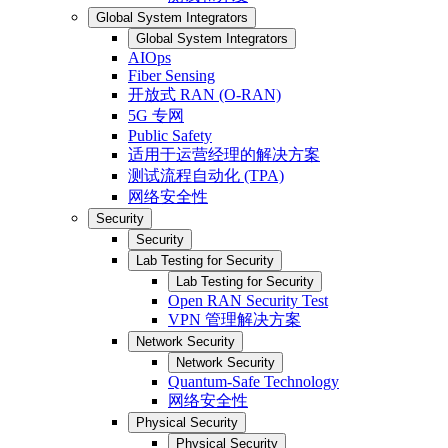
Global System Integrators
Global System Integrators
AIOps
Fiber Sensing
开放式 RAN (O-RAN)
5G 专网
Public Safety
适用于运营经理的解决方案
测试流程自动化 (TPA)
网络安全性
Security
Security
Lab Testing for Security
Lab Testing for Security
Open RAN Security Test
VPN 管理解决方案
Network Security
Network Security
Quantum-Safe Technology
网络安全性
Physical Security
Physical Security