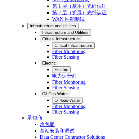
第 1 层（基本）光纤认证
第 2 层（扩展）光纤认证
WAN 性能测试
Infrastructure and Utilities
Infrastructure and Utilities
Critical Infrastructure
Critical Infrastructure
Fiber Monitoring
Fiber Sensing
Electric
Electric
电力运营商
Fiber Monitoring
Fiber Sensing
Oil-Gas-Water
Oil-Gas-Water
Fiber Monitoring
Fiber Sensing
承包商
承包商
基站安装和调试
Data Center Contractor Solutions