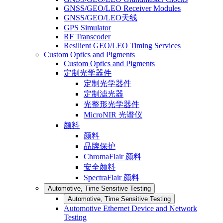
GNSS/GEO/LEO Receiver Modules
GNSS/GEO/LEO天线
GPS Simulator
RF Transcoder
Resilient GEO/LEO Timing Services
Custom Optics and Pigments
Custom Optics and Pigments
定制光学器件
定制光学器件
定制滤光器
光整形光学器件
MicroNIR 光谱仪
颜料
颜料
品牌保护
ChromaFlair 颜料
安全颜料
SpectraFlair 颜料
Automotive, Time Sensitive Testing
Automotive, Time Sensitive Testing
Automotive Ethernet Device and Network
Testing