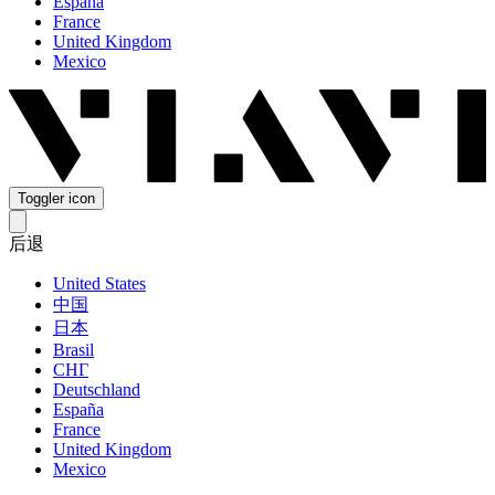
España
France
United Kingdom
Mexico
Toggler icon
后退
United States
中国
日本
Brasil
СНГ
Deutschland
España
France
United Kingdom
Mexico