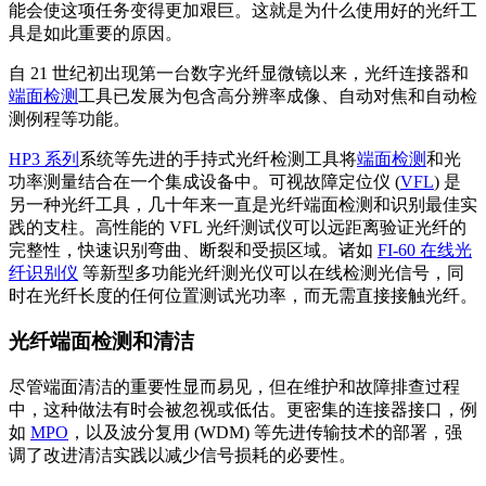
能会使这项任务变得更加艰巨。这就是为什么使用好的光纤工
具是如此重要的原因。
自 21 世纪初出现第一台数字光纤显微镜以来，光纤连接器和
端面检测
工具已发展为包含高分辨率成像、自动对焦和自动检
测例程等功能。
HP3 系列
系统等先进的手持式光纤检测工具将
端面检测
和光
功率测量结合在一个集成设备中。可视故障定位仪 (
VFL
) 是
另一种光纤工具，几十年来一直是光纤端面检测和识别最佳实
践的支柱。高性能的 VFL 光纤测试仪可以远距离验证光纤的
完整性，快速识别弯曲、断裂和受损区域。诸如
FI-60 在线光
纤识别仪
等新型多功能光纤测光仪可以在线检测光信号，同
时在光纤长度的任何位置测试光功率，而无需直接接触光纤。
光纤端面检测和清洁
尽管端面清洁的重要性显而易见，但在维护和故障排查过程
中，这种做法有时会被忽视或低估。更密集的连接器接口，例
如
MPO
，以及波分复用 (WDM) 等先进传输技术的部署，强
调了改进清洁实践以减少信号损耗的必要性。