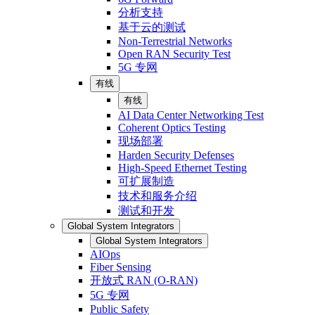
分析支持
基于云的测试
Non-Terrestrial Networks
Open RAN Security Test
5G 专网
有线
有线
AI Data Center Networking Test
Coherent Optics Testing
现场部署
Harden Security Defenses
High-Speed Ethernet Testing
可扩展制造
技术和服务介绍
测试和开发
Global System Integrators
Global System Integrators
AIOps
Fiber Sensing
开放式 RAN (O-RAN)
5G 专网
Public Safety