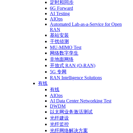
定时和同步
6G Forward
AI Testing
AIOps
Automated Lab-as-a-Service for Open
RAN
基站安装
干扰侦测
MU-MIMO Test
网络数字孪生
非地面网络
开放式 RAN (O-RAN)
5G 专网
RAN Intelligence Solutions
有线
有线
AIOps
AI Data Center Networking Test
DWDM
以太网业务激活测试
光纤建设
光纤监控
光纤网络解决方案