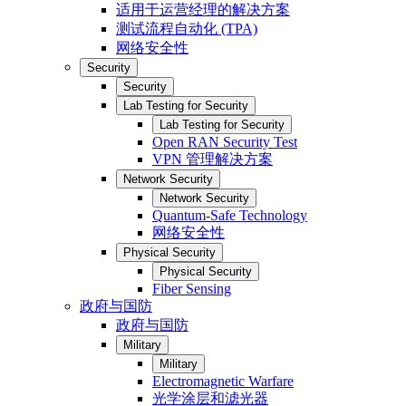
适用于运营经理的解决方案
测试流程自动化 (TPA)
网络安全性
Security
Security
Lab Testing for Security
Lab Testing for Security
Open RAN Security Test
VPN 管理解决方案
Network Security
Network Security
Quantum-Safe Technology
网络安全性
Physical Security
Physical Security
Fiber Sensing
政府与国防
政府与国防
Military
Military
Electromagnetic Warfare
光学涂层和滤光器