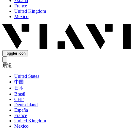
España
France
United Kingdom
Mexico
Toggler icon
后退
United States
中国
日本
Brasil
СНГ
Deutschland
España
France
United Kingdom
Mexico