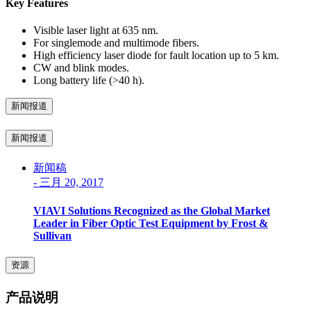
Key Features
Visible laser light at 635 nm.
For singlemode and multimode fibers.
High efficiency laser diode for fault location up to 5 km.
CW and blink modes.
Long battery life (>40 h).
新闻报道
新闻报道
新闻稿
-
三月 20, 2017
VIAVI Solutions Recognized as the Global Market
Leader in Fiber Optic Test Equipment by Frost &
Sullivan
资源
产品说明