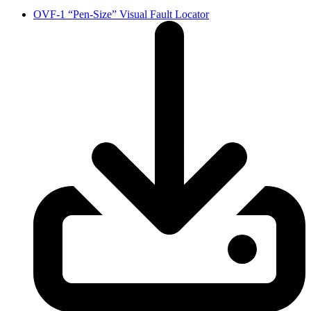
OVF-1 “Pen-Size” Visual Fault Locator