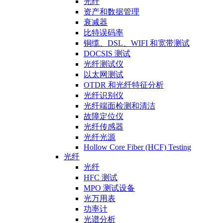
光纤
资产和数据管理
衰减器
比特误码率
铜缆、DSL、WIFI 和宽带测试
DOCSIS 测试
光纤测试仪
以太网测试
OTDR 和光纤特征分析
光纤识别仪
光纤端面检测和清洁
故障定位仪
光纤传感器
光纤光源
Hollow Core Fiber (HCF) Testing
光纤
光纤
HFC 测试
MPO 测试设备
光万用表
功率计
光谱分析