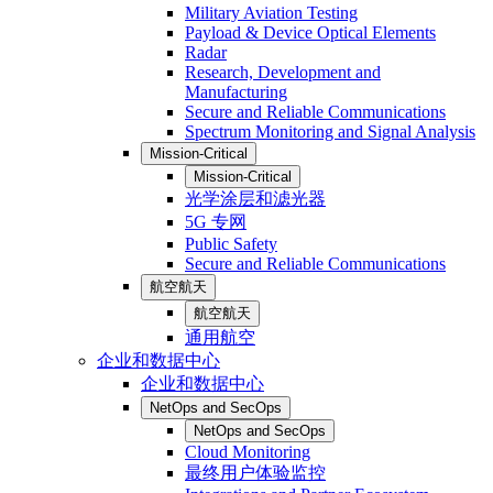
Military Aviation Testing
Payload & Device Optical Elements
Radar
Research, Development and
Manufacturing
Secure and Reliable Communications
Spectrum Monitoring and Signal Analysis
Mission-Critical
Mission-Critical
光学涂层和滤光器
5G 专网
Public Safety
Secure and Reliable Communications
航空航天
航空航天
通用航空
企业和数据中心
企业和数据中心
NetOps and SecOps
NetOps and SecOps
Cloud Monitoring
最终用户体验监控