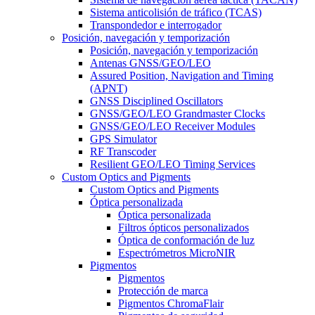
Sistema anticolisión de tráfico (TCAS)
Transpondedor e interrogador
Posición, navegación y temporización
Posición, navegación y temporización
Antenas GNSS/GEO/LEO
Assured Position, Navigation and Timing
(APNT)
GNSS Disciplined Oscillators
GNSS/GEO/LEO Grandmaster Clocks
GNSS/GEO/LEO Receiver Modules
GPS Simulator
RF Transcoder
Resilient GEO/LEO Timing Services
Custom Optics and Pigments
Custom Optics and Pigments
Óptica personalizada
Óptica personalizada
Filtros ópticos personalizados
Óptica de conformación de luz
Espectrómetros MicroNIR
Pigmentos
Pigmentos
Protección de marca
Pigmentos ChromaFlair