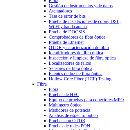
Fibra
Gestión de instrumentos y de datos
Atenuadores
Tasa de error de bits
Prueba de instalaciones de cobre, DSL,
Wi-Fi y banda ancha
Prueba de DOCSIS
Comprobadores de fibra óptica
Prueba de Ethernet
OTDR y caracterización de fibra
Identificadores de fibra óptica
Inspección y limpieza de fibra óptica
Localizadores de fallos
Sensores de fibra óptica
Fuentes de luz de fibra óptica
Hollow Core Fiber (HCF) Testing
Fibra
Fibra
Pruebas de HFC
Equipo de pruebas para conectores MPO
Multímetro óptico
Medidores de potencia
Análisis de espectro óptico
Pruebas con OTDR
Pruebas de redes PON