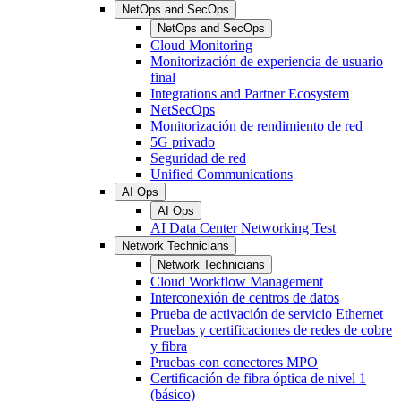
NetOps and SecOps
NetOps and SecOps
Cloud Monitoring
Monitorización de experiencia de usuario
final
Integrations and Partner Ecosystem
NetSecOps
Monitorización de rendimiento de red
5G privado
Seguridad de red
Unified Communications
AI Ops
AI Ops
AI Data Center Networking Test
Network Technicians
Network Technicians
Cloud Workflow Management
Interconexión de centros de datos
Prueba de activación de servicio Ethernet
Pruebas y certificaciones de redes de cobre
y fibra
Pruebas con conectores MPO
Certificación de fibra óptica de nivel 1
(básico)