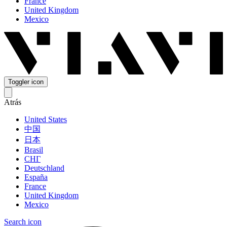
France
United Kingdom
Mexico
Toggler icon
Atrás
United States
中国
日本
Brasil
СНГ
Deutschland
España
France
United Kingdom
Mexico
Search icon