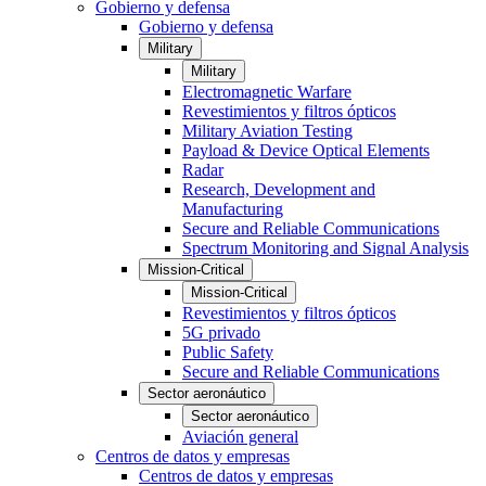
Gobierno y defensa
Gobierno y defensa
Military
Military
Electromagnetic Warfare
Revestimientos y filtros ópticos
Military Aviation Testing
Payload & Device Optical Elements
Radar
Research, Development and
Manufacturing
Secure and Reliable Communications
Spectrum Monitoring and Signal Analysis
Mission-Critical
Mission-Critical
Revestimientos y filtros ópticos
5G privado
Public Safety
Secure and Reliable Communications
Sector aeronáutico
Sector aeronáutico
Aviación general
Centros de datos y empresas
Centros de datos y empresas