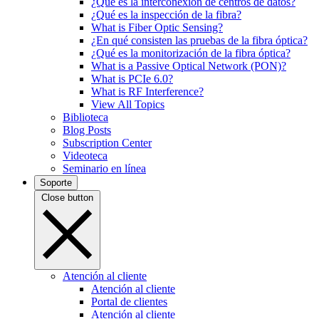
¿Qué es la interconexión de centros de datos?
¿Qué es la inspección de la fibra?
What is Fiber Optic Sensing?
¿En qué consisten las pruebas de la fibra óptica?
¿Qué es la monitorización de la fibra óptica?
What is a Passive Optical Network (PON)?
What is PCIe 6.0?
What is RF Interference?
View All Topics
Biblioteca
Blog Posts
Subscription Center
Videoteca
Seminario en línea
Soporte
Close button
Atención al cliente
Atención al cliente
Portal de clientes
Atención al cliente