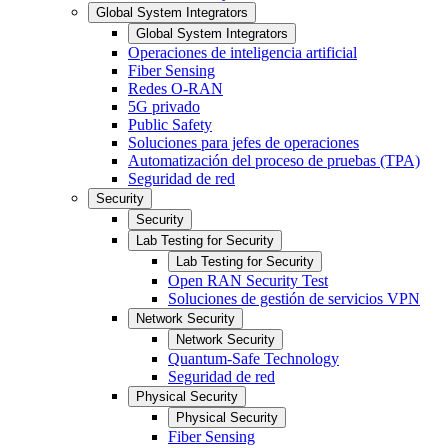
Global System Integrators
Global System Integrators
Operaciones de inteligencia artificial
Fiber Sensing
Redes O-RAN
5G privado
Public Safety
Soluciones para jefes de operaciones
Automatización del proceso de pruebas (TPA)
Seguridad de red
Security
Security
Lab Testing for Security
Lab Testing for Security
Open RAN Security Test
Soluciones de gestión de servicios VPN
Network Security
Network Security
Quantum-Safe Technology
Seguridad de red
Physical Security
Physical Security
Fiber Sensing