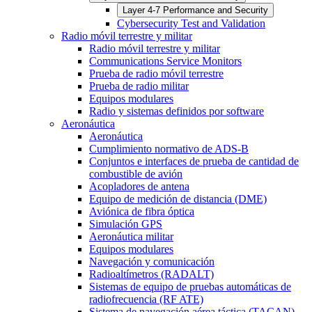
Layer 4-7 Performance and Security
Cybersecurity Test and Validation
Radio móvil terrestre y militar
Radio móvil terrestre y militar
Communications Service Monitors
Prueba de radio móvil terrestre
Prueba de radio militar
Equipos modulares
Radio y sistemas definidos por software
Aeronáutica
Aeronáutica
Cumplimiento normativo de ADS-B
Conjuntos e interfaces de prueba de cantidad de
combustible de avión
Acopladores de antena
Equipo de medición de distancia (DME)
Aviónica de fibra óptica
Simulación GPS
Aeronáutica militar
Equipos modulares
Navegación y comunicación
Radioaltímetros (RADALT)
Sistemas de equipo de pruebas automáticas de
radiofrecuencia (RF ATE)
Sistema de navegación aérea táctica (TACAN)