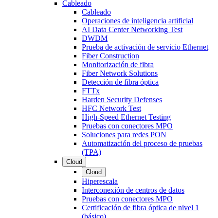
Cableado
Cableado
Operaciones de inteligencia artificial
AI Data Center Networking Test
DWDM
Prueba de activación de servicio Ethernet
Fiber Construction
Monitorización de fibra
Fiber Network Solutions
Detección de fibra óptica
FTTx
Harden Security Defenses
HFC Network Test
High-Speed Ethernet Testing
Pruebas con conectores MPO
Soluciones para redes PON
Automatización del proceso de pruebas
(TPA)
Cloud
Cloud
Hiperescala
Interconexión de centros de datos
Pruebas con conectores MPO
Certificación de fibra óptica de nivel 1
(básico)