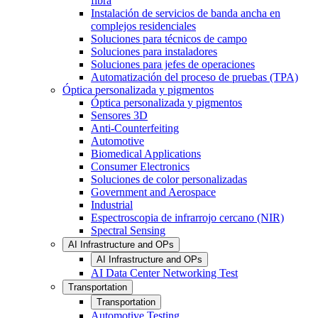
fibra
Instalación de servicios de banda ancha en
complejos residenciales
Soluciones para técnicos de campo
Soluciones para instaladores
Soluciones para jefes de operaciones
Automatización del proceso de pruebas (TPA)
Óptica personalizada y pigmentos
Óptica personalizada y pigmentos
Sensores 3D
Anti-Counterfeiting
Automotive
Biomedical Applications
Consumer Electronics
Soluciones de color personalizadas
Government and Aerospace
Industrial
Espectroscopia de infrarrojo cercano (NIR)
Spectral Sensing
AI Infrastructure and OPs
AI Infrastructure and OPs
AI Data Center Networking Test
Transportation
Transportation
Automotive Testing