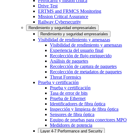
Ferrocarril y misión crítica
Drive Test
ERTMS and FRMCS Monitoring
Mission Critical Assurance
Railway Cybersecurity
Rendimiento y seguridad empresariales
Rendimiento y seguridad empresariales
Visibilidad de rendimiento y amenazas
Visibilidad de rendimiento y amenazas
Experiencia del usuario final
Recolección de flujo enriquecido
Análisis de paquetes
Recolección de captura de paquetes
Recolección de metadatos de paquetes
Threat Forensics
Prueba y certificación
Prueba y certificación
Tasa de error de bits
Prueba de Ethernet
Identificadores de fibra óptica
Inspección y limpieza de fibra óptica
Sensores de fibra óptica
Equipo de pruebas para conectores MPO
Medidores de potencia
Layer 4-7 Performance and Security